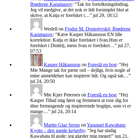
Brødrene Karamazov
: “
Tak for fortolkningsbidrag.
Jeg vil medgive, at det nok er lidt forsimplet blot at
skrive, at Katja er forelsket i…
”
jul 29, 18:12
Wedell
on
Fjodor M. Dostojevskij: Brødrene
Karamazov
: “
Kære Kasper Håkansson EN lille
korrektion: Katja er ikke forelsket i Ivan.Hun er
forelsket i Dmitrij, mens Ivan er forelsket…
”
jul 27,
07:53
Kasper Håkansson
on
Foreslå en bog
: “
Hej
Mie Mange tak for pæne ord – dejligt, hvis nogle af
mine anmeldelser kan inspirere lidt. Og også tak…
”
jul 24, 20:50
Mie Kjær Petersen
on
Foreslå en bog
: “
Hej
Kasper Tillad mig først og fremmest at rose dig for
dine fremragende og inspirerende bogtips, som vi er
mange…
”
jul 24, 20:14
Martin Glaz Serup
on
Yasunari Kawabata:
Kyoto – den gamle kejserby
: “
Jeg har stadig
Kawabata til gode; jeg glæder mig meget!
”
jun 21,