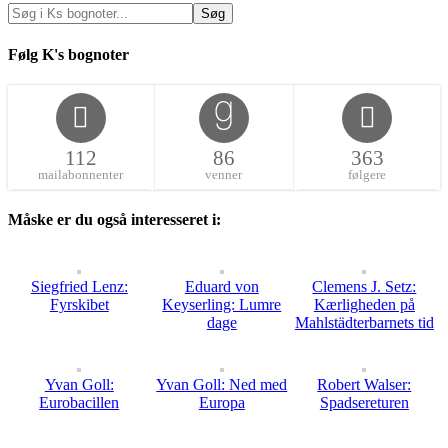
Følg K's bognoter
112
86
363
mailabonnenter
venner
følgere
Måske er du også interesseret i:
Siegfried Lenz:
Eduard von
Clemens J. Setz:
Fyrskibet
Keyserling: Lumre
Kærligheden på
dage
Mahlstädterbarnets tid
Yvan Goll:
Yvan Goll: Ned med
Robert Walser:
Eurobacillen
Europa
Spadsereturen