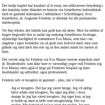
Det tredje kapitel har karakter af et essay om relikviernes betydning i
den katolske kirke iblandet en historie om fortællerens bekendtskab
med en gammel kirketjener i stiftskirken i Scherblingen, hvor
fortælleren, dr. Augustin Feinlein, er direktør for det psykiatriske
statshospital.
Tre fine tekster, der faktisk kan godt kan stå alene. Men fra midten af
bogen begynder den at samle sig omkring fortællerens livslange,
ulykkelige kærlighed til svømmeren Eva Maria, som han i sin
ungdom i egen forståelse var så godt som forlovet med, men som
giftede sig med først den ene og så den anden mand for næsen af
ham.
Det værste slag for Feinlein var Eva Marias seneste ægteskab med
dr. Brudenhofer, som ikke bare er væsentligt yngre end Feinlein (og
Eva Maria), men også er læge på Feinleins hospital og hans
modstander og udfordrer, også professionelt.
Feinlein selv er treogtres år gammel – plus, må vi forstå:
Jeg er treogtres. Det har jeg været længe. Jeg vil aldrig
blive ældre end treogtres. Nu siger jeg ikke, i hvor
mange år, jeg har været treogtres. Jeg siger kun, at jeg
er holdt op med at tælle som treogtresårig. Det var
muligt. Mit forhold til tal har gjort det muligt. Jeg tror