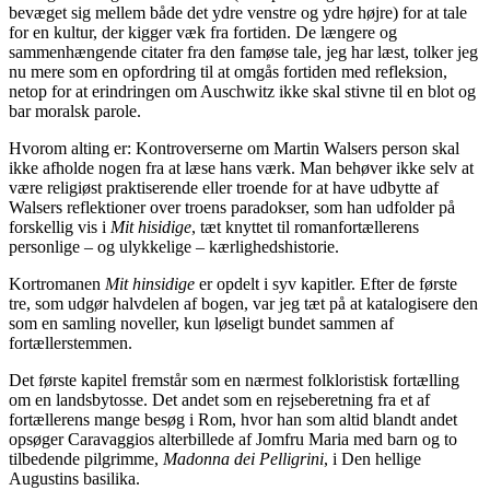
bevæget sig mellem både det ydre venstre og ydre højre) for at tale
for en kultur, der kigger væk fra fortiden. De længere og
sammenhængende citater fra den famøse tale, jeg har læst, tolker jeg
nu mere som en opfordring til at omgås fortiden med refleksion,
netop for at erindringen om Auschwitz ikke skal stivne til en blot og
bar moralsk parole.
Hvorom alting er: Kontroverserne om Martin Walsers person skal
ikke afholde nogen fra at læse hans værk. Man behøver ikke selv at
være religiøst praktiserende eller troende for at have udbytte af
Walsers reflektioner over troens paradokser, som han udfolder på
forskellig vis i
Mit hisidige
, tæt knyttet til romanfortællerens
personlige – og ulykkelige – kærlighedshistorie.
Kortromanen
Mit hinsidige
er opdelt i syv kapitler. Efter de første
tre, som udgør halvdelen af bogen, var jeg tæt på at katalogisere den
som en samling noveller, kun løseligt bundet sammen af
fortællerstemmen.
Det første kapitel fremstår som en nærmest folkloristisk fortælling
om en landsbytosse. Det andet som en rejseberetning fra et af
fortællerens mange besøg i Rom, hvor han som altid blandt andet
opsøger Caravaggios alterbillede af Jomfru Maria med barn og to
tilbedende pilgrimme,
Madonna dei Pelligrini
, i Den hellige
Augustins basilika.