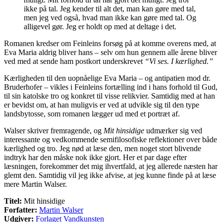
ikke på tal. Jeg kender til alt det, man kan gøre med tal,
men jeg ved også, hvad man ikke kan gøre med tal. Og
alligevel gør. Jeg er holdt op med at deltage i det.
Romanen kredser om Feinleins forsøg på at komme overens med, at
Eva Maria aldrig bliver hans – selv om hun gennem alle årene bliver
ved med at sende ham postkort underskrevet
“Vi ses. I kærlighed.”
Kærligheden til den uopnåelige Eva Maria – og antipatien mod dr.
Bruderhofer – vikles i Feinleins fortælling ind i hans forhold til Gud,
til sin katolske tro og konkret til visse relikvier. Samtidig med at han
er bevidst om, at han muligvis er ved at udvikle sig til den type
landsbytosse, som romanen lægger ud med et portræt af.
Walser skriver fremragende, og
Mit hinsidige
udmærker sig ved
interessante og vedkommende semifilosofiske reflektioner over både
kærlighed og tro. Jeg nød at læse den, men noget stort blivende
indtryk har den måske nok ikke gjort. Her et par dage efter
læsningen, forekommer det mig ihvertfald, at jeg allerede næsten har
glemt den. Samtidig vil jeg ikke afvise, at jeg kunne finde på at læse
mere Martin Walser.
Titel:
Mit hinsidige
Forfatter:
Martin Walser
Udgiver:
Forlaget Vandkunsten