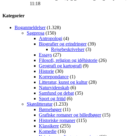
11:18
Kategorier
Boganmeldelser
(1.328)
Sagprosa
(150)
Antropologi
(4)
Biografier og erindringer
(39)
Rejsebeskrivelser
(3)
Essays
(27)
Filosofi, religion og idéhistorie
(26)
Geografi og kartografi
(9)
Historie
(30)
Korrepondance
(1)
Litteratur, kunst og kultur
(28)
Naturvidenskab
(6)
Samfund og debat
(35)
Sport og fritid
(6)
Skønlitteratur
(1.233)
Børnebøger
(11)
Grafiske romaner og billedbøger
(15)
Historiske romaner
(115)
Klassikere
(255)
Komedie
(16)