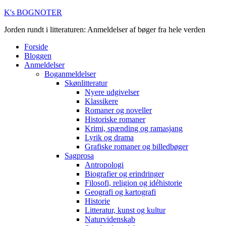
K's BOGNOTER
Jorden rundt i litteraturen: Anmeldelser af bøger fra hele verden
Forside
Bloggen
Anmeldelser
Boganmeldelser
Skønlitteratur
Nyere udgivelser
Klassikere
Romaner og noveller
Historiske romaner
Krimi, spænding og ramasjang
Lyrik og drama
Grafiske romaner og billedbøger
Sagprosa
Antropologi
Biografier og erindringer
Filosofi, religion og idéhistorie
Geografi og kartografi
Historie
Litteratur, kunst og kultur
Naturvidenskab