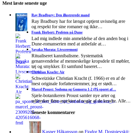
Mest læste seneste uge
Ray Bradbury: Den illustrerede mand
Ray Bradbury har for længst optjent uvisnelig ære
og respekt for sine romaner og ikke…
Frank Herbert: Profeten på Dune
Lad mig indlede min anmeldelse af den anden bog i
Dune-romanserien med at anbefale at…
Sayaka Murata: Livsceremoni
Ritualiseret kannibalisme. Systematisk
genanvendelse af menneskelige kropsdele til møbler,
tøj og smykker. Et samfund baseret…
Christian Kracht: Air
Schweiziske Christian Kracht (f. 1966) er en af de
mest originale forfatterstemmer, jeg er stødt…
Marcel Proust: Sodoma og Gomorra 1-2 (På sporet af…
Sjæle-botanikeren Proust samler nye arter og
udforsker flere aspekter af nogle af de kendte. Alle…
Seneste kommentarer
Kasper Håkansson
on
Fjodor M. Dostojevskij: