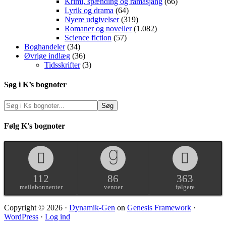
Krimi, spænding og ramasjang
(66)
Lyrik og drama
(64)
Nyere udgivelser
(319)
Romaner og noveller
(1.082)
Science fiction
(57)
Boghandeler
(34)
Øvrige indlæg
(36)
Tidsskrifter
(3)
Søg i K’s bognoter
Følg K's bognoter
112
86
363
mailabonnenter
venner
følgere
Copyright © 2026 ·
Dynamik-Gen
on
Genesis Framework
·
WordPress
·
Log ind