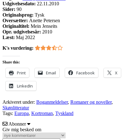
Udgivelsesdato:
22.11.2010
Sider:
90
Originalsprog:
Tysk
Oversætter:
Anette Petersen
Originaltitel:
Mein Jenseits
Opr. udgivelsesår:
2010
Læst:
Maj 2022
K's vurdering:
Share this:
Print
Email
Facebook
X
LinkedIn
Arkiveret under:
Boganmeldelser
,
Romaner og noveller
,
Skønlitteratur
Tags:
Europa
,
Kortroman
,
Tyskland
Abonner
Giv mig besked om