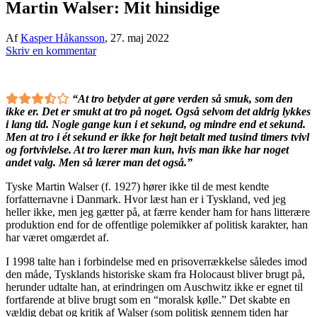
Martin Walser: Mit hinsidige
Af
Kasper Håkansson
,
27. maj 2022
Skriv en kommentar
“At tro betyder at gøre verden så smuk, som den
ikke er. Det er smukt at tro på noget. Også selvom det aldrig lykkes
i lang tid. Nogle gange kun i et sekund, og mindre end et sekund.
Men at tro i ét sekund er ikke for højt betalt med tusind timers tvivl
og fortvivlelse. At tro lærer man kun, hvis man ikke har noget
andet valg. Men så lærer man det også.”
Tyske Martin Walser (f. 1927) hører ikke til de mest kendte
forfatternavne i Danmark. Hvor læst han er i Tyskland, ved jeg
heller ikke, men jeg gætter på, at færre kender ham for hans litterære
produktion end for de offentlige polemikker af politisk karakter, han
har været omgærdet af.
I 1998 talte han i forbindelse med en prisoverrækkelse således imod
den måde, Tysklands historiske skam fra Holocaust bliver brugt på,
herunder udtalte han, at erindringen om Auschwitz ikke er egnet til
fortfarende at blive brugt som en “moralsk kølle.” Det skabte en
vældig debat og kritik af Walser (som politisk gennem tiden har