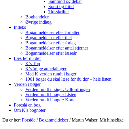
Samfund og debat
Sport og fritid
Tidsskrifter
Boghandeler
Øvrige indlæg
Indeks
Boganmeldelser efter forfatter
Boganmeldelser efter titel
Boganmeldelser efter forlag
Boganmeldelser efter antal stjerner
Boganmeldelser efter læseår
Læs før du dør
K’s Top
K’s årlige anbefalinger
Med K verden rundt i bøger
1001 bøger du skal læse før du dør – hele listen
Verden i bøger
Verden rundt i bøger: Udfordringen
Verden rundt i bøger: Listen
Verden rundt i bøger: Kortet
Foreslå en bog
Om K’s bognoter
Du er her:
Forside
/
Boganmeldelser
/
Martin Walser: Mit hinsidige