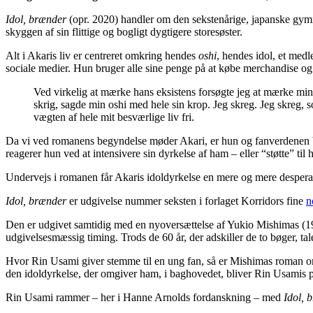
Idol, brænder
(opr. 2020) handler om den sekstenårige, japanske gymn
skyggen af sin flittige og bogligt dygtigere storesøster.
Alt i Akaris liv er centreret omkring hendes
oshi
, hendes idol, et medl
sociale medier. Hun bruger alle sine penge på at købe merchandise og c
Ved virkelig at mærke hans eksistens forsøgte jeg at mærke min 
skrig, sagde min oshi med hele sin krop. Jeg skreg. Jeg skreg, s
vægten af hele mit besværlige liv fri.
Da vi ved romanens begyndelse møder Akari, er hun og fanverdenen b
reagerer hun ved at intensivere sin dyrkelse af ham – eller “støtte” ti
Undervejs i romanen får Akaris idoldyrkelse en mere og mere desperat 
Idol, brænder
er udgivelse nummer seksten i forlaget Korridors fine
n
Den er udgivet samtidig med en nyoversættelse af Yukio Mishimas (
udgivelsesmæssig timing. Trods de 60 år, der adskiller de to bøger, t
Hvor Rin Usami giver stemme til en ung fan, så er Mishimas roman omve
den idoldyrkelse, der omgiver ham, i baghovedet, bliver Rin Usamis port
Rin Usami rammer – her i Hanne Arnolds fordanskning – med
Idol, 