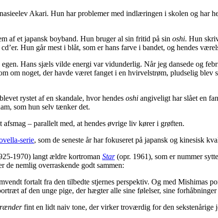
asieelev Akari. Hun har problemer med indlæringen i skolen og har helle
em af et japansk boyband. Hun bruger al sin fritid på sin
oshi
. Hun skri
d’er. Hun går mest i blåt, som er hans farve i bandet, og hendes værels
egen. Hans sjæls vilde energi var vidunderlig. Når jeg dansede og febri
om om noget, der havde været fanget i en hvirvelstrøm, pludselig blev sl
levet rystet af en skandale, hvor hendes
oshi
angiveligt har slået en f
l ham, som hun selv tænker det.
afsmag – parallelt med, at hendes øvrige liv kører i grøften.
ovella-serie
, som de seneste år har fokuseret på japansk og kinesisk kvali
1925-1970) langt ældre kortroman
Star
(opr. 1961), som er nummer sytten 
aler de nemlig overraskende godt sammen:
ndt fortalt fra den tilbedte stjernes perspektiv. Og med Mishimas portr
ræt af den unge pige, der hægter alle sine følelser, sine forhåbninger og
brænder
fint en lidt naiv tone, der virker troværdig for den sekstenårige j