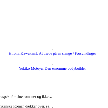
Hiromi Kawakami: At træde på en slange / Forsvindinger
Yukiko Motoya: Den ensomme bodybuilder
 respekt for sine romaner og ikke…
merikanske Roman dækker over, så…