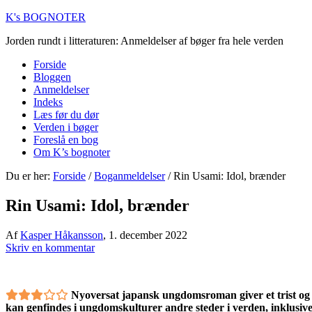
K's BOGNOTER
Jorden rundt i litteraturen: Anmeldelser af bøger fra hele verden
Forside
Bloggen
Anmeldelser
Indeks
Læs før du dør
Verden i bøger
Foreslå en bog
Om K’s bognoter
Du er her:
Forside
/
Boganmeldelser
/
Rin Usami: Idol, brænder
Rin Usami: Idol, brænder
Af
Kasper Håkansson
,
1. december 2022
Skriv en kommentar
Nyoversat japansk ungdomsroman giver et trist og 
kan genfindes i ungdomskulturer andre steder i verden, inklusiv