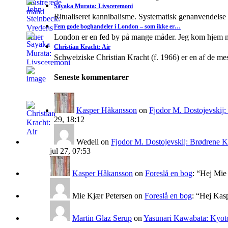
Sayaka Murata: Livsceremoni
Ritualiseret kannibalisme. Systematisk genanvendelse
Fem gode boghandeler i London – som ikke er…
London er en fed by på mange måder. Jeg kom hjem 
Christian Kracht: Air
Schweiziske Christian Kracht (f. 1966) er en af de mes
Seneste kommentarer
Kasper Håkansson
on
Fjodor M. Dostojevskij
29, 18:12
Wedell
on
Fjodor M. Dostojevskij: Brødrene 
jul 27, 07:53
Kasper Håkansson
on
Foreslå en bog
: “
Hej Mie 
Mie Kjær Petersen
on
Foreslå en bog
: “
Hej Kasp
Martin Glaz Serup
on
Yasunari Kawabata: Kyoto