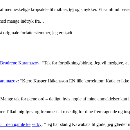
 af menneskelige kropsdele til møbler, tøj og smykker. Et samfund bas
med mange indtryk fra…
t originale forfatterstemmer, jeg er stødt…
: Brødrene Karamazov
: “
Tak for fortolkningsbidrag. Jeg vil medgive, at d
Karamazov
: “
Kære Kasper Håkansson EN lille korrektion: Katja er ikke f
Mange tak for pæne ord – dejligt, hvis nogle af mine anmeldelser kan i
er Tillad mig først og fremmest at rose dig for dine fremragende og i
 – den gamle kejserby
: “
Jeg har stadig Kawabata til gode; jeg glæder 