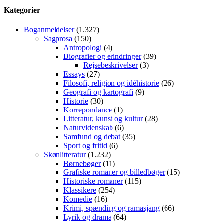
Kategorier
Boganmeldelser
(1.327)
Sagprosa
(150)
Antropologi
(4)
Biografier og erindringer
(39)
Rejsebeskrivelser
(3)
Essays
(27)
Filosofi, religion og idéhistorie
(26)
Geografi og kartografi
(9)
Historie
(30)
Korrepondance
(1)
Litteratur, kunst og kultur
(28)
Naturvidenskab
(6)
Samfund og debat
(35)
Sport og fritid
(6)
Skønlitteratur
(1.232)
Børnebøger
(11)
Grafiske romaner og billedbøger
(15)
Historiske romaner
(115)
Klassikere
(254)
Komedie
(16)
Krimi, spænding og ramasjang
(66)
Lyrik og drama
(64)