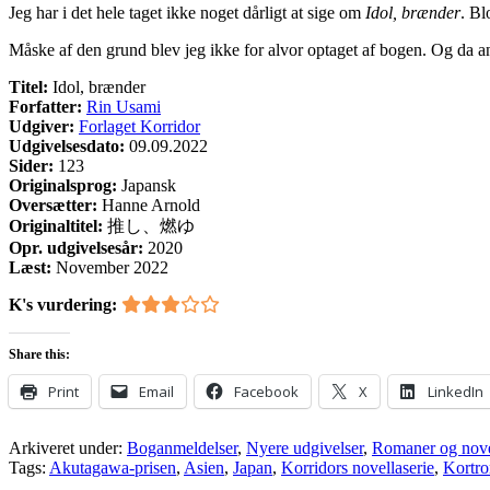
Jeg har i det hele taget ikke noget dårligt at sige om
Idol, brænder
. Bl
Måske af den grund blev jeg ikke for alvor optaget af bogen. Og da ant
Titel:
Idol, brænder
Forfatter:
Rin Usami
Udgiver:
Forlaget Korridor
Udgivelsesdato:
09.09.2022
Sider:
123
Originalsprog:
Japansk
Oversætter:
Hanne Arnold
Originaltitel:
推し、燃ゆ
Opr. udgivelsesår:
2020
Læst:
November 2022
K's vurdering:
Share this:
Print
Email
Facebook
X
LinkedIn
Arkiveret under:
Boganmeldelser
,
Nyere udgivelser
,
Romaner og nove
Tags:
Akutagawa-prisen
,
Asien
,
Japan
,
Korridors novellaserie
,
Kortr