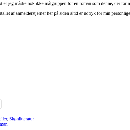
ot er jeg måske nok ikke målgruppen for en roman som denne, der for
allet af anmelderstjerner her på siden altid er udtryk for min personlig
ller
,
Skønlitteratur
oman