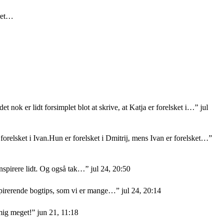
eret…
et nok er lidt forsimplet blot at skrive, at Katja er forelsket i…
”
jul
orelsket i Ivan.Hun er forelsket i Dmitrij, mens Ivan er forelsket…
”
nspirere lidt. Og også tak…
”
jul 24, 20:50
nspirerende bogtips, som vi er mange…
”
jul 24, 20:14
mig meget!
”
jun 21, 11:18