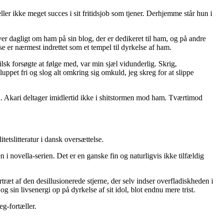
r ikke meget succes i sit fritidsjob som tjener. Derhjemme står hun i
ver dagligt om ham på sin blog, der er dedikeret til ham, og på andre
e er nærmest indrettet som et tempel til dyrkelse af ham.
lsk forsøgte at følge med, var min sjæl vidunderlig. Skrig,
uppet fri og slog alt omkring sig omkuld, jeg skreg for at slippe
an. Akari deltager imidlertid ikke i shitstormen mod ham. Tværtimod
tetslitteratur i dansk oversættelse.
i novella-serien. Det er en ganske fin og naturligvis ikke tilfældig
æt af den desillusionerede stjerne, der selv indser overfladiskheden i
 sin livsenergi op på dyrkelse af sit idol, blot endnu mere trist.
eg-fortæller.