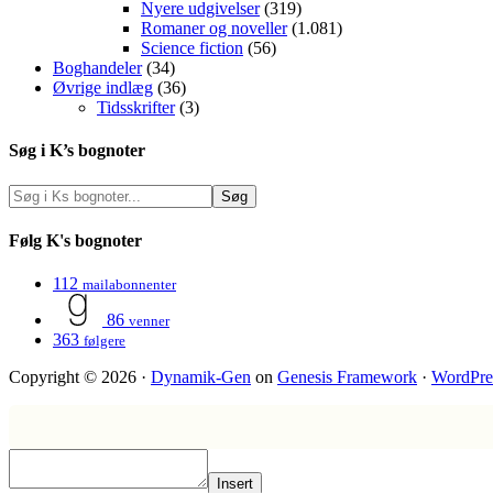
Nyere udgivelser
(319)
Romaner og noveller
(1.081)
Science fiction
(56)
Boghandeler
(34)
Øvrige indlæg
(36)
Tidsskrifter
(3)
Søg i K’s bognoter
Følg K's bognoter
112
mailabonnenter
86
venner
363
følgere
Copyright © 2026 ·
Dynamik-Gen
on
Genesis Framework
·
WordPre
Insert