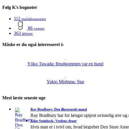
Følg K's bognoter
112
mailabonnenter
86
venner
363
følgere
Måske er du også interesseret i:
Yōko Tawada: Brudgommen var en hund
Yukio Mishima: Star
Mest læste seneste uge
Ray Bradbury: Den illustrerede mand
Ray Bradbury har for længst optjent uvisnelig ære og
John Steinbeck: Vredens druer
Hvis man er i tvivl om, hvad begrebet Den Store A