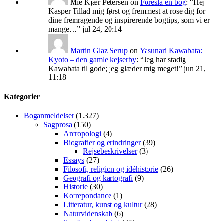
Mie Kjær Petersen
on
Foreslå en bog
: “
Hej
Kasper Tillad mig først og fremmest at rose dig for
dine fremragende og inspirerende bogtips, som vi er
mange…
”
jul 24, 20:14
Martin Glaz Serup
on
Yasunari Kawabata:
Kyoto – den gamle kejserby
: “
Jeg har stadig
Kawabata til gode; jeg glæder mig meget!
”
jun 21,
11:18
Kategorier
Boganmeldelser
(1.327)
Sagprosa
(150)
Antropologi
(4)
Biografier og erindringer
(39)
Rejsebeskrivelser
(3)
Essays
(27)
Filosofi, religion og idéhistorie
(26)
Geografi og kartografi
(9)
Historie
(30)
Korrepondance
(1)
Litteratur, kunst og kultur
(28)
Naturvidenskab
(6)