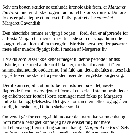
Selv om bogen skrider nogenlunde kronologisk frem, er
Margaret
the First
imidlertid ikke nogen traditionel historisk roman. Duttons
fokus er på at tegne et indlevet, fiktivt portræt af
mennesket
Margaret Cavendish.
Den historiske ramme er vigtig i bogen – fordi den er afgørende for
at forstå Margaret – men er mest til stede som en slags flimrende
baggrund og i form af en mængde historiske personer, der passerer
mere eller mindre flygtigt forbi i randen af Margarets liv.
Hvis du som læser ikke kender meget til denne periode i britisk
historie, er det med andre ord ikke her, du skal forvente at få en
sammenhængende opdatering. I så fald kan det anbefales at læse lidt
op på hovedtrækkene fra perioden, især den engelske borgerkrig.
Dertil kommer, at Dutton fortæller historien på en let, næsten
flagrende facon, overvejende i form af en serie af stemningsbilleder
og enkeltscener fortalt i korte sætninger med fokus på Margarets
indre tanke- og følelsesliv. Det giver romanen en lethed og også en
særlig intensitet, og Dutton skriver smukt.
Omvendt går formen også lidt udover den narrative sammenhæng.
Som roman betragtet kunne jeg have ønsket mig lidt mere
fortællemæssig fremdrift og sammenhæng i
Margaret the First
. Selv
om formen er let og bogen letlæselig, er den ikke en egentlig