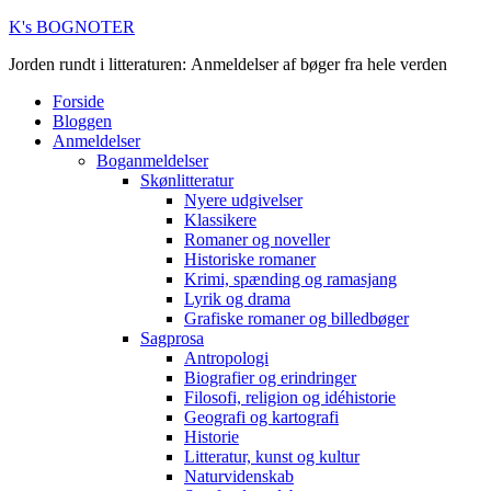
K's BOGNOTER
Jorden rundt i litteraturen: Anmeldelser af bøger fra hele verden
Forside
Bloggen
Anmeldelser
Boganmeldelser
Skønlitteratur
Nyere udgivelser
Klassikere
Romaner og noveller
Historiske romaner
Krimi, spænding og ramasjang
Lyrik og drama
Grafiske romaner og billedbøger
Sagprosa
Antropologi
Biografier og erindringer
Filosofi, religion og idéhistorie
Geografi og kartografi
Historie
Litteratur, kunst og kultur
Naturvidenskab