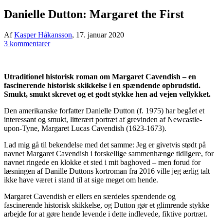
Danielle Dutton: Margaret the First
Af
Kasper Håkansson
,
17. januar 2020
3 kommentarer
Utraditionel historisk roman om Margaret Cavendish – en
fascinerende historisk skikkelse i en spændende opbrudstid.
Smukt, smukt skrevet og et godt stykke hen ad vejen vellykket.
Den amerikanske forfatter Danielle Dutton (f. 1975) har begået et
interessant og smukt, litterært portræt af grevinden af Newcastle-
upon-Tyne, Margaret Lucas Cavendish (1623-1673).
Lad mig gå til bekendelse med det samme: Jeg er givetvis stødt på
navnet Margaret Cavendish i forskellige sammenhænge tidligere, for
navnet ringede en klokke et sted i mit baghoved – men forud for
læsningen af Danille Duttons kortroman fra 2016 ville jeg ærlig talt
ikke have været i stand til at sige meget om hende.
Margaret Cavendish er ellers en særdeles spændende og
fascinerende historisk skikkelse, og Dutton gør et glimrende stykke
arbejde for at gøre hende levende i dette indlevede, fiktive portræt.