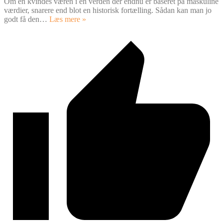
Om en kvindes væren i en verden der endnu er baseret på maskuline
værdier, snarere end blot en historisk fortælling. Sådan kan man jo
godt få den
…
Læs mere »