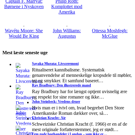
Captain F. Marryat:
Philip Roth:
Børnene i Nyskoven
Komplottet mod
Amerika
Wayétu Moore: She
John Williams:
Ottessa Moshfegh:
Would Be King
Augustus
McGlue
Mest læste seneste uge
Sayaka Murata: Livsceremoni
Ritualiseret kannibalisme. Systematisk
genanvendelse af menneskelige kropsdele til møbler,
tøj og smykker. Et samfund baseret…
Ray Bradbury: Den illustrerede mand
Ray Bradbury har for længst optjent uvisnelig ære
og respekt for sine romaner og ikke…
John Steinbeck: Vredens druer
Hvis man er i tvivl om, hvad begrebet Den Store
Amerikanske Roman dækker over, så…
Christian Kracht: Air
Schweiziske Christian Kracht (f. 1966) er en af de
mest originale forfatterstemmer, jeg er stødt…
Fem gode boghandeler i London – som ikke er…