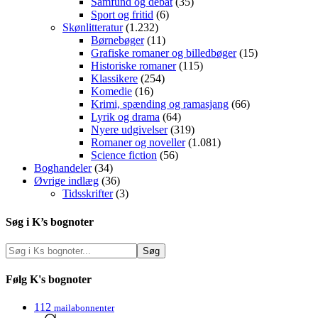
Samfund og debat
(35)
Sport og fritid
(6)
Skønlitteratur
(1.232)
Børnebøger
(11)
Grafiske romaner og billedbøger
(15)
Historiske romaner
(115)
Klassikere
(254)
Komedie
(16)
Krimi, spænding og ramasjang
(66)
Lyrik og drama
(64)
Nyere udgivelser
(319)
Romaner og noveller
(1.081)
Science fiction
(56)
Boghandeler
(34)
Øvrige indlæg
(36)
Tidsskrifter
(3)
Søg i K’s bognoter
Følg K's bognoter
112
mailabonnenter