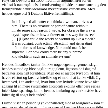
Physical Opinions
fra 1655, hvori hun argumenterer for en
vitalistisk naturopfattelse i modsætning til både aristotelismen og den
fremspirende naturvidenskabs mekanistiske verdenssyn. Med
hendes egne ord (i Duttons fiktive fremstilling):
In it I argued all matter can think: a woman, a river, a
bird. There is no creature or part of nature without
innate sense and reason, I wrote, for observe the way a
crystal spreads, or how a flower makes way for its seed
[…] [H]ow could the world be wound up like a clock?
It was pulsing, contracting, attracting, and generating
infinite forms of knowledge. Nor could man’s be
supreme. For how could there be any supreme
knowledge in such an animate system?
Hendes filosofiske tanker fik ikke noget egentligt gennemslag i
hendes samtid og blev også hurtigt glemt, ligesom de i dag må
betragtes som helt forældede. Men der er næppe tvivl om, at hun
havde et stort og kreativt intellekt og et mod til at tænke vildt. Og
hvem ved, i en anden tid, hvor hun som kvinde kunne have fået
adgang til en mere systematisk filosofisk skoling eller bare seriøs
intellektuel sparring, kunne hendes tænkning og værk måske have
løftet sig til noget helt andet?
Dutton viser en personlig (fiktionaliseret) side af Margaret – som et
menneske, der på én gang flyder over af kreative ideer og samtidig