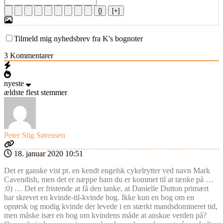
{}
[+]
Tilmeld mig nyhedsbrev fra K's bognoter
3
Kommentarer
nyeste
ældste
flest stemmer
Peter Stig Sørensen
18. januar 2020 10:51
Det er ganske vist pt. en kendt engelsk cykelrytter ved navn Mark
Cavendish, men det er næppe ham du er kommet til at tænke på …
:0) … Det er fristende at få den tanke, at Danielle Dutton primært
har skrevet en kvinde-til-kvinde bog. Ikke kun en bog om en
oprørsk og modig kvinde der levede i en stærkt mandsdomineret tid,
men måske især en bog om kvindens måde at anskue verden på?