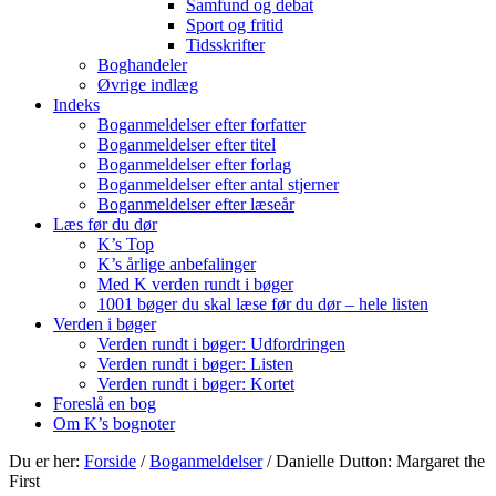
Samfund og debat
Sport og fritid
Tidsskrifter
Boghandeler
Øvrige indlæg
Indeks
Boganmeldelser efter forfatter
Boganmeldelser efter titel
Boganmeldelser efter forlag
Boganmeldelser efter antal stjerner
Boganmeldelser efter læseår
Læs før du dør
K’s Top
K’s årlige anbefalinger
Med K verden rundt i bøger
1001 bøger du skal læse før du dør – hele listen
Verden i bøger
Verden rundt i bøger: Udfordringen
Verden rundt i bøger: Listen
Verden rundt i bøger: Kortet
Foreslå en bog
Om K’s bognoter
Du er her:
Forside
/
Boganmeldelser
/
Danielle Dutton: Margaret the
First