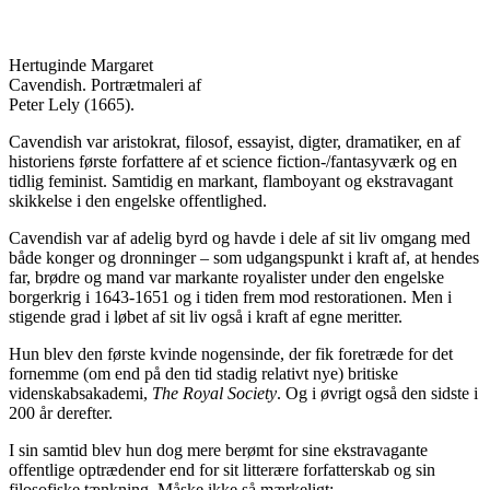
Hertuginde Margaret
Cavendish. Portrætmaleri af
Peter Lely (1665).
Cavendish var aristokrat, filosof, essayist, digter, dramatiker, en af
historiens første forfattere af et science fiction-/fantasyværk og en
tidlig feminist. Samtidig en markant, flamboyant og ekstravagant
skikkelse i den engelske offentlighed.
Cavendish var af adelig byrd og havde i dele af sit liv omgang med
både konger og dronninger – som udgangspunkt i kraft af, at hendes
far, brødre og mand var markante royalister under den engelske
borgerkrig i 1643-1651 og i tiden frem mod restorationen. Men i
stigende grad i løbet af sit liv også i kraft af egne meritter.
Hun blev den første kvinde nogensinde, der fik foretræde for det
fornemme (om end på den tid stadig relativt nye) britiske
videnskabsakademi,
The Royal Society
. Og i øvrigt også den sidste i
200 år derefter.
I sin samtid blev hun dog mere berømt for sine ekstravagante
offentlige optrædender end for sit litterære forfatterskab og sin
filosofiske tænkning. Måske ikke så mærkeligt: