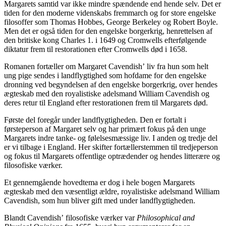
Margarets samtid var ikke mindre spændende end hende selv. Det er
tiden for den moderne videnskabs fremmarch og for store engelske
filosoffer som Thomas Hobbes, George Berkeley og Robert Boyle.
Men det er også tiden for den engelske borgerkrig, henrettelsen af
den britiske kong Charles 1. i 1649 og Cromwells efterfølgende
diktatur frem til restorationen efter Cromwells død i 1658.
Romanen fortæller om Margaret Cavendish’ liv fra hun som helt
ung pige sendes i landflygtighed som hofdame for den engelske
dronning ved begyndelsen af den engelske borgerkrig, over hendes
ægteskab med den royalistiske adelsmand William Cavendish og
deres retur til England efter restorationen frem til Margarets død.
Første del foregår under landflygtigheden. Den er fortalt i
førsteperson af Margaret selv og har primært fokus på den unge
Margarets indre tanke- og følelsesmæssige liv. I anden og tredje del
er vi tilbage i England. Her skifter fortællerstemmen til tredjeperson
og fokus til Margarets offentlige optrædender og hendes litterære og
filosofiske værker.
Et gennemgående hovedtema er dog i hele bogen Margarets
ægteskab med den væsentligt ældre, royalistiske adelsmand William
Cavendish, som hun bliver gift med under landflygtigheden.
Blandt Cavendish’ filosofiske værker var
Philosophical and