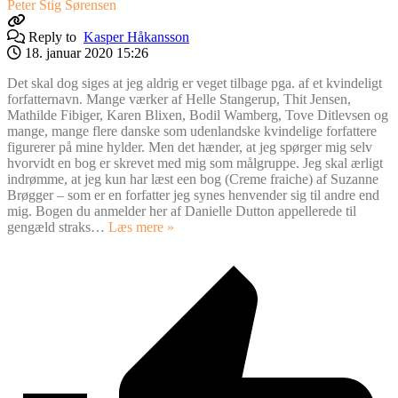
Peter Stig Sørensen
Reply to
Kasper Håkansson
18. januar 2020 15:26
Det skal dog siges at jeg aldrig er veget tilbage pga. af et kvindeligt
forfatternavn. Mange værker af Helle Stangerup, Thit Jensen,
Mathilde Fibiger, Karen Blixen, Bodil Wamberg, Tove Ditlevsen og
mange, mange flere danske som udenlandske kvindelige forfattere
figurerer på mine hylder. Men det hænder, at jeg spørger mig selv
hvorvidt en bog er skrevet med mig som målgruppe. Jeg skal ærligt
indrømme, at jeg kun har læst een bog (Creme fraiche) af Suzanne
Brøgger – som er en forfatter jeg synes henvender sig til andre end
mig. Bogen du anmelder her af Danielle Dutton appellerede til
gengæld straks
…
Læs mere »