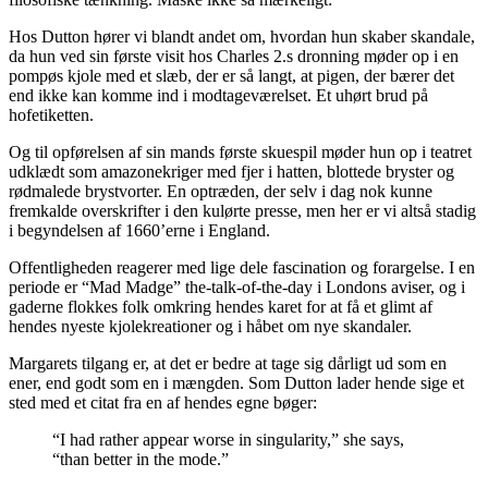
Hos Dutton hører vi blandt andet om, hvordan hun skaber skandale,
da hun ved sin første visit hos Charles 2.s dronning møder op i en
pompøs kjole med et slæb, der er så langt, at pigen, der bærer det
end ikke kan komme ind i modtageværelset. Et uhørt brud på
hofetiketten.
Og til opførelsen af sin mands første skuespil møder hun op i teatret
udklædt som amazonekriger med fjer i hatten, blottede bryster og
rødmalede brystvorter. En optræden, der selv i dag nok kunne
fremkalde overskrifter i den kulørte presse, men her er vi altså stadig
i begyndelsen af 1660’erne i England.
Offentligheden reagerer med lige dele fascination og forargelse. I en
periode er “Mad Madge” the-talk-of-the-day i Londons aviser, og i
gaderne flokkes folk omkring hendes karet for at få et glimt af
hendes nyeste kjolekreationer og i håbet om nye skandaler.
Margarets tilgang er, at det er bedre at tage sig dårligt ud som en
ener, end godt som en i mængden. Som Dutton lader hende sige et
sted med et citat fra en af hendes egne bøger:
“I had rather appear worse in singularity,” she says,
“than better in the mode.”