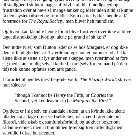
til stadighed i sit indre nages af tvivl, anfald af modløshed og
frustration over at have så mange tanker og ideer uden altid at kunne
få dem systematiseret og formidlet. Som da det lykkes hende at få
foretræde for
The Royal Society
, men bliver helt mundlam.
Og hvem kan klandre hende for at blive frustreret over ikke at blive
taget tilstrækkeligt alvorligt, alene på grund af sit køn?
Den indre tvivl, som Dutton lader os se hos Margaret, er dog ikke
den, offentligheden ser. Tværtimod gør hun et nummer ud af ikke
alene ikke at sætte sit lys under en skæppe, men tværtimod at føre
sig med størst mulig selvsikkerhed, som (selv for en mand på den
tid) nok kunne opfattes som arrogance.
I forordet til hendes mest berømte værk,
The Blazing World
, skriver
hun således:
“though I cannot be
Henry
the Fifth, or
Charles
the
Second, yet I endeavour to be
Margaret the First.
”
Og dette er i sig selv en skandale i tiden: at en kvinde ikke alene
tillader sig at tage ordet ved selskaber, når mænd fører tale om
filosofi, videnskab og samfundsforhold, og udgiver bøger om
sådanne emner, men at hun tilmed fører sig frem offentligt med
selvtillid i disse henseender.