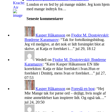
London er en fed by på mange måder. Jeg kom hjem
med mange indtryk fra…
Seneste kommentarer
Kasper Håkansson
on
Fjodor M. Dostojevskij:
Brødrene Karamazov
: “
Tak for fortolkningsbidrag.
Jeg vil medgive, at det nok er lidt forsimplet blot at
skrive, at Katja er forelsket i…
”
jul 29, 18:12
Wedell
on
Fjodor M. Dostojevskij: Brødrene
Karamazov
: “
Kære Kasper Håkansson EN lille
korrektion: Katja er ikke forelsket i Ivan.Hun er
forelsket i Dmitrij, mens Ivan er forelsket…
”
jul 27,
07:53
Kasper Håkansson
on
Foreslå en bog
: “
Hej
Mie Mange tak for pæne ord – dejligt, hvis nogle af
mine anmeldelser kan inspirere lidt. Og også tak…
”
jul 24, 20:50