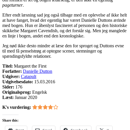
pageturner
.
Efter endt læsning sad jeg også tilbage med en oplevelse af ikke helt
at have fanget, hvad der egentlig har været Danielle Duttons ærinde
med bogen. Hun er åbenlyst fascineret af personen og den historiske
skikkelse Margaret Cavendish, og det forstår sig. Men jeg manglede
en linje i bogen, andet end den kronologiske.
Jeg nød ikke desto mindre at læse den for sproget og Duttons evne
til med få penselstrøg at optegne scener, stemninger og
spændingsfyldte relationer.
Titel:
Margaret the First
Forfatter:
Danielle Dutton
Udgiver:
Catapult
Udgivelsesdato:
15.03.2016
Sider:
176
Originalsprog:
Engelsk
Læst:
Januar 2020
K's vurdering:
Share this: