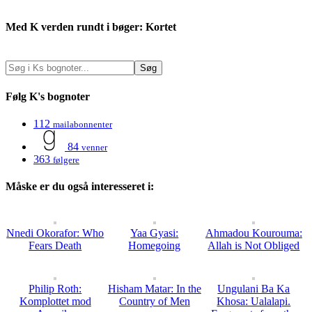
Med K verden rundt i bøger: Kortet
Følg K's bognoter
112
mailabonnenter
84
venner
363
følgere
Måske er du også interesseret i:
Nnedi Okorafor: Who
Yaa Gyasi:
Ahmadou Kourouma:
Fears Death
Homegoing
Allah is Not Obliged
Philip Roth:
Hisham Matar: In the
Ungulani Ba Ka
Komplottet mod
Country of Men
Khosa: Ualalapi.