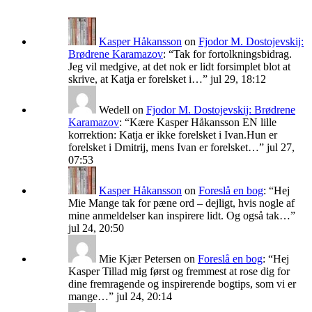
Kasper Håkansson
on
Fjodor M. Dostojevskij:
Brødrene Karamazov
: “
Tak for fortolkningsbidrag.
Jeg vil medgive, at det nok er lidt forsimplet blot at
skrive, at Katja er forelsket i…
”
jul 29, 18:12
Wedell
on
Fjodor M. Dostojevskij: Brødrene
Karamazov
: “
Kære Kasper Håkansson EN lille
korrektion: Katja er ikke forelsket i Ivan.Hun er
forelsket i Dmitrij, mens Ivan er forelsket…
”
jul 27,
07:53
Kasper Håkansson
on
Foreslå en bog
: “
Hej
Mie Mange tak for pæne ord – dejligt, hvis nogle af
mine anmeldelser kan inspirere lidt. Og også tak…
”
jul 24, 20:50
Mie Kjær Petersen
on
Foreslå en bog
: “
Hej
Kasper Tillad mig først og fremmest at rose dig for
dine fremragende og inspirerende bogtips, som vi er
mange…
”
jul 24, 20:14