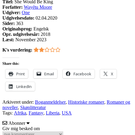
Titel:
She Would Be King
Forfatter:
Wayétu Moore
Udgiver:
One
Udgivelsesdato:
02.04.2020
Sider:
363
Originalsprog:
Engelsk
Opr. udgivelsesår:
2018
Læst:
November 2023
K's vurdering:
Share this:
Print
Email
Facebook
X
LinkedIn
Arkiveret under:
Boganmeldelser
,
Historiske romaner
,
Romaner og
noveller
,
Skønlitteratur
Tags:
Afrika
,
Fantasy
,
Liberia
,
USA
Abonner
Giv mig besked om