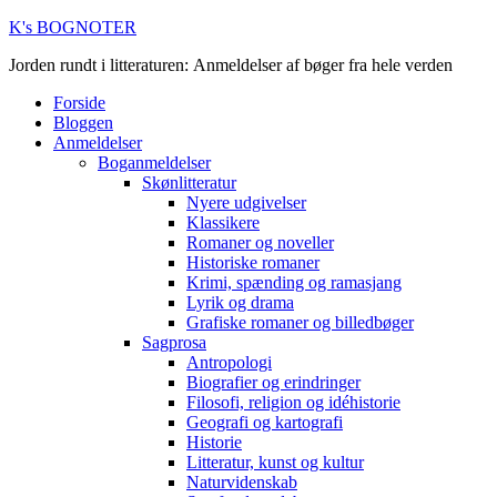
K's BOGNOTER
Jorden rundt i litteraturen: Anmeldelser af bøger fra hele verden
Forside
Bloggen
Anmeldelser
Boganmeldelser
Skønlitteratur
Nyere udgivelser
Klassikere
Romaner og noveller
Historiske romaner
Krimi, spænding og ramasjang
Lyrik og drama
Grafiske romaner og billedbøger
Sagprosa
Antropologi
Biografier og erindringer
Filosofi, religion og idéhistorie
Geografi og kartografi
Historie
Litteratur, kunst og kultur
Naturvidenskab