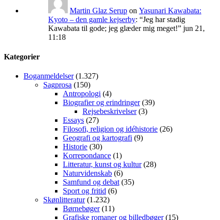
Martin Glaz Serup
on
Yasunari Kawabata:
Kyoto – den gamle kejserby
: “
Jeg har stadig
Kawabata til gode; jeg glæder mig meget!
”
jun 21,
11:18
Kategorier
Boganmeldelser
(1.327)
Sagprosa
(150)
Antropologi
(4)
Biografier og erindringer
(39)
Rejsebeskrivelser
(3)
Essays
(27)
Filosofi, religion og idéhistorie
(26)
Geografi og kartografi
(9)
Historie
(30)
Korrepondance
(1)
Litteratur, kunst og kultur
(28)
Naturvidenskab
(6)
Samfund og debat
(35)
Sport og fritid
(6)
Skønlitteratur
(1.232)
Børnebøger
(11)
Grafiske romaner og billedbøger
(15)