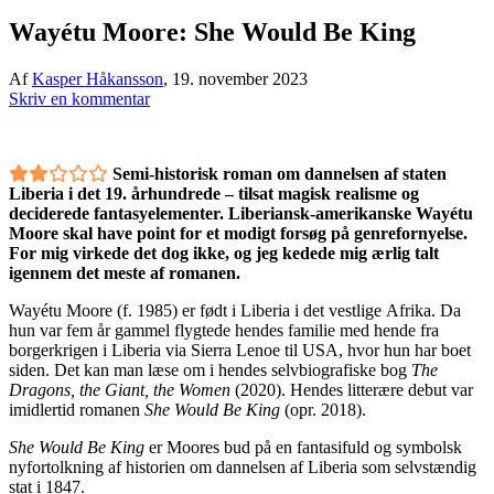
Wayétu Moore: She Would Be King
Af
Kasper Håkansson
,
19. november 2023
Skriv en kommentar
Semi-historisk roman om dannelsen af staten
Liberia i det 19. århundrede – tilsat magisk realisme og
deciderede fantasyelementer. Liberiansk-amerikanske Wayétu
Moore skal have point for et modigt forsøg på genrefornyelse.
For mig virkede det dog ikke, og jeg kedede mig ærlig talt
igennem det meste af romanen.
Wayétu Moore (f. 1985) er født i Liberia i det vestlige Afrika. Da
hun var fem år gammel flygtede hendes familie med hende fra
borgerkrigen i Liberia via Sierra Lenoe til USA, hvor hun har boet
siden. Det kan man læse om i hendes selvbiografiske bog
The
Dragons, the Giant, the Women
(2020). Hendes litterære debut var
imidlertid romanen
She Would Be King
(opr. 2018).
She Would Be King
er Moores bud på en fantasifuld og symbolsk
nyfortolkning af historien om dannelsen af Liberia som selvstændig
stat i 1847.