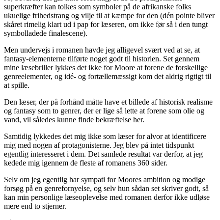
superkræfter kan tolkes som symboler på de afrikanske folks
ukuelige frihedstrang og vilje til at kæmpe for den (dén pointe bliver
skåret rimelig klart ud i pap for læseren, om ikke før så i den tungt
symbolladede finalescene).
Men undervejs i romanen havde jeg alligevel svært ved at se, at
fantasy-elementerne tilførte noget godt til historien. Set gennem
mine læsebriller lykkes det ikke for Moore at forene de forskellige
genreelementer, og idé- og fortællemæssigt kom det aldrig rigtigt til
at spille.
Den læser, der på forhånd måtte have et billede af historisk realisme
og fantasy som to genrer, der er lige så lette at forene som olie og
vand, vil således kunne finde bekræftelse her.
Samtidig lykkedes det mig ikke som læser for alvor at identificere
mig med nogen af protagonisterne. Jeg blev på intet tidspunkt
egentlig interesseret i dem. Det samlede resultat var derfor, at jeg
kedede mig igennem de fleste af romanens 360 sider.
Selv om jeg egentlig har sympati for Moores ambition og modige
forsøg på en genrefornyelse, og selv hun sådan set skriver godt, så
kan min personlige læseoplevelse med romanen derfor ikke udløse
mere end to stjerner.