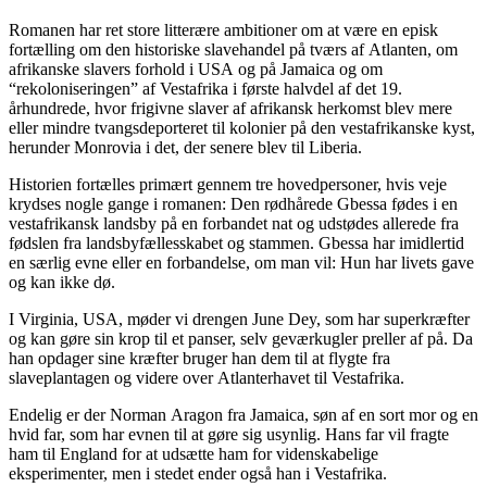
Romanen har ret store litterære ambitioner om at være en episk
fortælling om den historiske slavehandel på tværs af Atlanten, om
afrikanske slavers forhold i USA og på Jamaica og om
“rekoloniseringen” af Vestafrika i første halvdel af det 19.
århundrede, hvor frigivne slaver af afrikansk herkomst blev mere
eller mindre tvangsdeporteret til kolonier på den vestafrikanske kyst,
herunder Monrovia i det, der senere blev til Liberia.
Historien fortælles primært gennem tre hovedpersoner, hvis veje
krydses nogle gange i romanen: Den rødhårede Gbessa fødes i en
vestafrikansk landsby på en forbandet nat og udstødes allerede fra
fødslen fra landsbyfællesskabet og stammen. Gbessa har imidlertid
en særlig evne eller en forbandelse, om man vil: Hun har livets gave
og kan ikke dø.
I Virginia, USA, møder vi drengen June Dey, som har superkræfter
og kan gøre sin krop til et panser, selv geværkugler preller af på. Da
han opdager sine kræfter bruger han dem til at flygte fra
slaveplantagen og videre over Atlanterhavet til Vestafrika.
Endelig er der Norman Aragon fra Jamaica, søn af en sort mor og en
hvid far, som har evnen til at gøre sig usynlig. Hans far vil fragte
ham til England for at udsætte ham for videnskabelige
eksperimenter, men i stedet ender også han i Vestafrika.