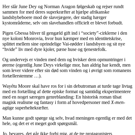
Her slår June Dey og Norman Aragon følgeskab og rejser rundt
sammen for med deres superkræfter at hjælpe afrikanske
landsbybeboere mod de slavejægere, der stadig hærger
kystområderne, selv om slavehandlen officielt er blevet forbudt.
Pigen Gbessa bliver til gengæld gift ind i “society”-cirklerne i den
nye koloni Monrovia, hvor hun kæmper med en identitetskrise,
splittet mellem sine oprindelige Vai-rødder i landsbyen og sit nye
“hvide” liv med dyre kjoler, pæne huse og tjenestefolk.
Og undervejs er vinden med dem og hvisker dem opmuntringer i
ørerne (egentlig June Deys virkelige mor, han aldrig har kendt, men
som lever videre efter sin død som vinden og i øvrigt som romanens
fortællerstemme …).
Wayétu Moore skal have ros for i sin debutroman at turde tage livtag
med en fortælling af dette episke format og samtidig eksperimentere
med en noget særegen genreblanding: En historisk roman tilsat
magisk realisme og fantasy i form af hovedpersoner med
X-men
-
agtige superheltekræfter.
Man kunne godt spørge sig selv, hvad meningen egentlig er med det
hele, og det er et meget godt spørgsmål.
Jo, bevares, det går ikke forbi mig, at de tre protagonisters