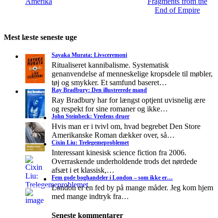
Amerika
Fragments from the
End of Empire
Mest læste seneste uge
Sayaka Murata: Livsceremoni
Ritualiseret kannibalisme. Systematisk
genanvendelse af menneskelige kropsdele til møbler,
tøj og smykker. Et samfund baseret…
Ray Bradbury: Den illustrerede mand
Ray Bradbury har for længst optjent uvisnelig ære
og respekt for sine romaner og ikke…
John Steinbeck: Vredens druer
Hvis man er i tvivl om, hvad begrebet Den Store
Amerikanske Roman dækker over, så…
Cixin Liu: Trelegemeproblemet
Interessant kinesisk science fiction fra 2006.
Overraskende underholdende trods det nørdede
afsæt i et klassisk,…
Fem gode boghandeler i London – som ikke er…
London er en fed by på mange måder. Jeg kom hjem
med mange indtryk fra…
Seneste kommentarer