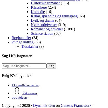
Historiske romaner
(115)
Klassikere
(254)
Komedie
(16)
Krimi, spænding og ramasjang
(66)
Lyrik og drama
(64)
Nyere udgivelser
(319)
Romaner og noveller
(1.081)
Science fiction
(56)
Boghandeler
(34)
Øvrige indlæg
(36)
Tidsskrifter
(3)
Søg i K’s bognoter
Følg K's bognoter
112
mailabonnenter
84
venner
363
følgere
Copyright © 2026 ·
Dynamik-Gen
on
Genesis Framework
·