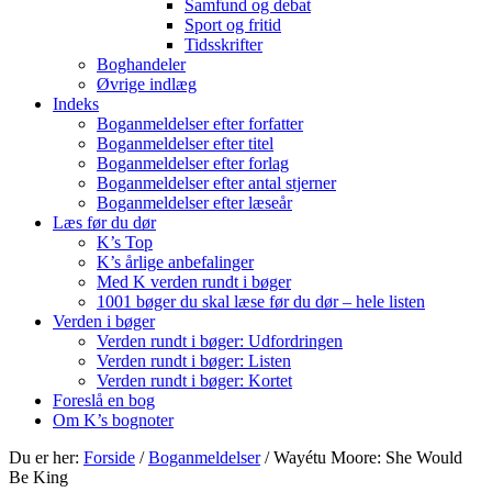
Samfund og debat
Sport og fritid
Tidsskrifter
Boghandeler
Øvrige indlæg
Indeks
Boganmeldelser efter forfatter
Boganmeldelser efter titel
Boganmeldelser efter forlag
Boganmeldelser efter antal stjerner
Boganmeldelser efter læseår
Læs før du dør
K’s Top
K’s årlige anbefalinger
Med K verden rundt i bøger
1001 bøger du skal læse før du dør – hele listen
Verden i bøger
Verden rundt i bøger: Udfordringen
Verden rundt i bøger: Listen
Verden rundt i bøger: Kortet
Foreslå en bog
Om K’s bognoter
Du er her:
Forside
/
Boganmeldelser
/
Wayétu Moore: She Would
Be King