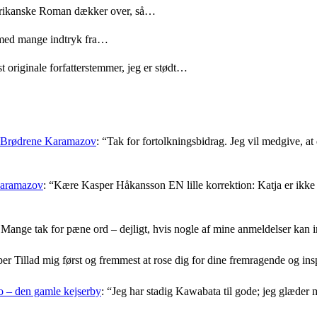
merikanske Roman dækker over, så…
med mange indtryk fra…
t originale forfatterstemmer, jeg er stødt…
: Brødrene Karamazov
: “
Tak for fortolkningsbidrag. Jeg vil medgive, at d
Karamazov
: “
Kære Kasper Håkansson EN lille korrektion: Katja er ikke f
Mange tak for pæne ord – dejligt, hvis nogle af mine anmeldelser kan i
er Tillad mig først og fremmest at rose dig for dine fremragende og i
 – den gamle kejserby
: “
Jeg har stadig Kawabata til gode; jeg glæder 