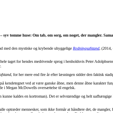
g – syv tomme huse: Om tab, om sorg, om noget, der mangler. Sam
brud med den mystiske og krybende uhyggelige
Redningsafstand
, (2014,
et hele taget for hendes medrivende sprog i henholdsvis Peter Adolphsen
.
afstand
, for her mere end fire år efter læsningen sidder den faktisk stadig
gså kendetegnet ved at være ganske åbne, men denne åbne karakter fung
fulde i Megan McDowells oversættelse til engelsk.
 kunne kaldes en kortroman). Det er selvstændige og helt uafhængige his
.
e optræder mennesker, som ikke formår at håndtere det, de mangler, har m