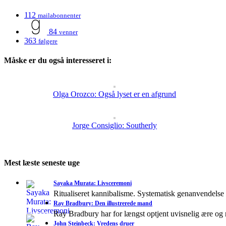
112
mailabonnenter
84
venner
363
følgere
Måske er du også interesseret i:
Olga Orozco: Også lyset er en afgrund
Jorge Consiglio: Southerly
Mest læste seneste uge
Sayaka Murata: Livsceremoni
Ritualiseret kannibalisme. Systematisk genanvendelse
Ray Bradbury: Den illustrerede mand
Ray Bradbury har for længst optjent uvisnelig ære og
John Steinbeck: Vredens druer