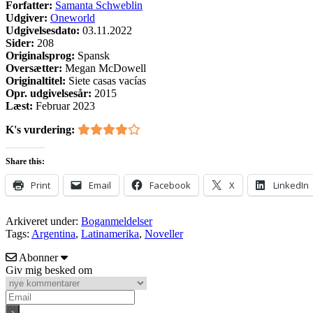
Forfatter:
Samanta Schweblin
Udgiver:
Oneworld
Udgivelsesdato:
03.11.2022
Sider:
208
Originalsprog:
Spansk
Oversætter:
Megan McDowell
Originaltitel:
Siete casas vacías
Opr. udgivelsesår:
2015
Læst:
Februar 2023
K's vurdering:
Share this:
Print
Email
Facebook
X
LinkedIn
Arkiveret under:
Boganmeldelser
Tags:
Argentina
,
Latinamerika
,
Noveller
Abonner
Giv mig besked om