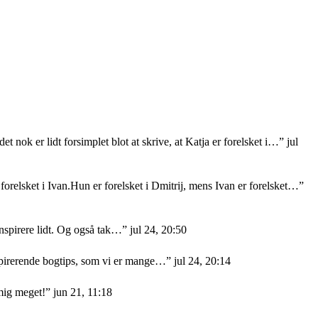
et nok er lidt forsimplet blot at skrive, at Katja er forelsket i…
”
jul
orelsket i Ivan.Hun er forelsket i Dmitrij, mens Ivan er forelsket…
”
nspirere lidt. Og også tak…
”
jul 24, 20:50
nspirerende bogtips, som vi er mange…
”
jul 24, 20:14
mig meget!
”
jun 21, 11:18