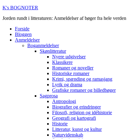
K's BOGNOTER
Jorden rundt i litteraturen: Anmeldelser af bøger fra hele verden
Forside
Bloggen
Anmeldelser
Boganmeldelser
Skønlitteratur
Nyere udgivelser
Klassikere
Romaner og noveller
Historiske romaner
Krimi, spænding og ramasjang
Lyrik og drama
Grafiske romaner og billedbøger
Sagprosa
Antropologi
Biografier og erindringer
Filosofi, religion og idéhistorie
Geografi og kartografi
Historie
Litteratur, kunst og kultur
Naturvidenskab