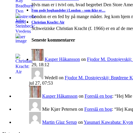
Hvis man er i tvivl om, hvad begrebet Den Store A
Fem gode boghandeler i London – som ikke er…
London er en fed by på mange måder. Jeg kom hjem 
Christian Kracht: Air
Schweiziske Christian Kracht (f. 1966) er en af de mes
Seneste kommentarer
Kasper Håkansson
on
Fjodor M. Dostojevskij
29, 18:12
Wedell
on
Fjodor M. Dostojevskij: Brødrene 
jul 27, 07:53
Kasper Håkansson
on
Foreslå en bog
: “
Hej Mie 
Mie Kjær Petersen
on
Foreslå en bog
: “
Hej Kasp
Martin Glaz Serup
on
Yasunari Kawabata: Kyoto