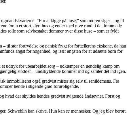
ser.
 i rigmandskvarterer. “For at kigge på huse,” som moren siger – og til
læne foran et stort, dyrt hus og ender med rave rundt i det fremmede
es rolle som selvbestaltet dommer over disse huse – som er fyldt
 til stor fortrydelse og panisk frygt for fortællerens ekskone, da han
 samfunds angst for nøgenhed, og især angsten for at udsætte børn for
– i et udtryk for ubearbejdet sorg – udkæmper en uendelig kamp om
uomgængelig stodder – undskyldende kommer ind og samler det ind igen.
sk immobiliseret også gradvist mister sig selv til senildemens. Fra
ommer hende i stigende grad foruroligende.
n, og hvad der skyldes hendes gradvist svigtende åndsevner. Først og
linger. Schweblin kan skrive. Hun kan
se
mennesker. Og jeg blev berørt