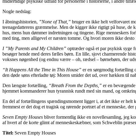
midlertidige psykiske udfald for personerne i historierne, i andre tilfæ
Nogle nedslag:
I åbningshistorien,
”None of That,”
bruger en ikke helt velforvaret mo
teenagedatterens græmmelse. Men de kigger ikke rigtigt på huse, de kør
hus, mens hun dømmer indretningen og tingene. Rige menneskers forker
med ting, men alligevel er næsten tomme. Og hvori moren ikke desto m
I ”My Parents and My Children”
optræder også et par psykisk syge fo
besøger hende med deres fælles børn. En lille, sjovt charmerende histo
voksnes nøgenhed (og endnu værre – oh, rædsel – børnebørn, der udsæ
“It Happens All the Time in This House”
er en sørgmodig fortælling o
den døde søns efterladte tøj: Moren smider det ud, over hækken til n
Den længste fortælling,
“Breath From the Depths,”
er en bevægende hi
hjemmet kommanderer hun tyrannisk rundt med sin mand, og omkring h
En del af fortællingens spændingsmoment ligger i, at det ikke er helt 
fremmest er det dog et tragisk og rørende portræt af et menneske, der gr
Seven Empty Houses
bliver formentlig ikke en novellesamling, jeg ko
af hvert af de korte glimt af menneskeskæbner, som Schweblin præsente
Titel:
Seven Empty Houses