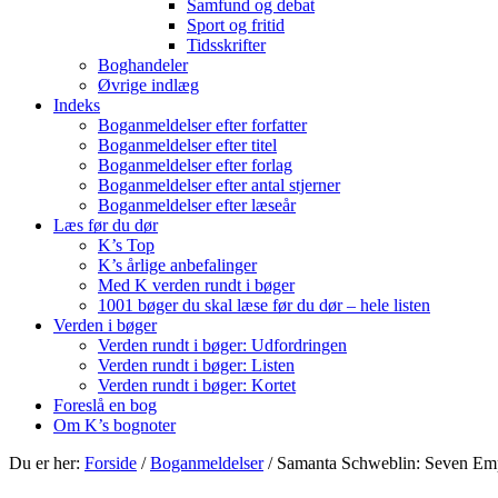
Samfund og debat
Sport og fritid
Tidsskrifter
Boghandeler
Øvrige indlæg
Indeks
Boganmeldelser efter forfatter
Boganmeldelser efter titel
Boganmeldelser efter forlag
Boganmeldelser efter antal stjerner
Boganmeldelser efter læseår
Læs før du dør
K’s Top
K’s årlige anbefalinger
Med K verden rundt i bøger
1001 bøger du skal læse før du dør – hele listen
Verden i bøger
Verden rundt i bøger: Udfordringen
Verden rundt i bøger: Listen
Verden rundt i bøger: Kortet
Foreslå en bog
Om K’s bognoter
Du er her:
Forside
/
Boganmeldelser
/
Samanta Schweblin: Seven Em