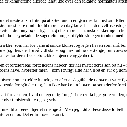
lde er karaktererne allerede langt ude over den såkaldte normalitets græn
r det meste af sin fritid på at køre rundt i en gammel bil med sin datter
er mest bare rundt. Indtil moren en dag kører fast i den velfriserede p
te indretning og dårlige smag efter morens maniske erklæringer i hend
indre tilsyneladende søger efter noget at fylde sin egen tomhed med.
rældre, som har for vane at smide klunset og lege i haven som små børn –
rie (og den, der for så vidt skiller sig mest ud fra de øvrige) om vores
ttes for deres bedsteforældres ugenerte nøgenhed).
m et forældrepar, fortællerens naboer, der har mistet deres søn og nu 
aboens have, hvorefter faren – som i øvrigt altid har været en sur og 
storie om en ældre kvinde, der efter et slagtilfælde udover at være fysi
ende foregår der ting, hun ikke har kontrol over, og som derfor forek
klart for læseren, hvad der egentlig foregår i den virkelige, ydre verde
advist mister sit liv og sig selv.
mmer til at bære i hjertet i mange år. Men jeg nød at læse disse fortæl
rer os for. Det er fin novellekunst.