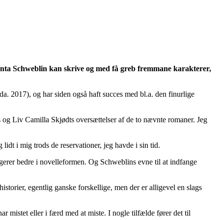
anta Schweblin kan skrive og med få greb fremmane karakterer,
 da. 2017), og har siden også haft succes med bl.a. den finurlige
s og Liv Camilla Skjødts oversættelser af de to nævnte romaner. Jeg
 lidt i mig trods de reservationer, jeg havde i sin tid.
erer bedre i novelleformen. Og Schweblins evne til at indfange
torier, egentlig ganske forskellige, men der er alligevel en slags
istet eller i færd med at miste. I nogle tilfælde fører det til