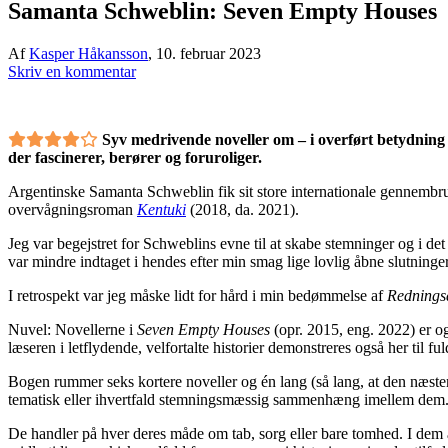
Samanta Schweblin: Seven Empty Houses
Af
Kasper Håkansson
,
10. februar 2023
Skriv en kommentar
Syv medrivende noveller om – i overført betydnin
der fascinerer, berører og foruroliger.
Argentinske Samanta Schweblin fik sit store internationale gennem
overvågningsroman
Kentuki
(2018, da. 2021).
Jeg var begejstret for Schweblins evne til at skabe stemninger og i d
var mindre indtaget i hendes efter min smag lige lovlig åbne slutninger
I retrospekt var jeg måske lidt for hård i min bedømmelse af
Rednings
Nuvel: Novellerne i
Seven Empty Houses
(opr. 2015, eng. 2022) er o
læseren i letflydende, velfortalte historier demonstreres også her til 
Bogen rummer seks kortere noveller og én lang (så lang, at den næsten
tematisk eller ihvertfald stemningsmæssig sammenhæng imellem dem
De handler på hver deres måde om tab, sorg eller bare tomhed. I dem all