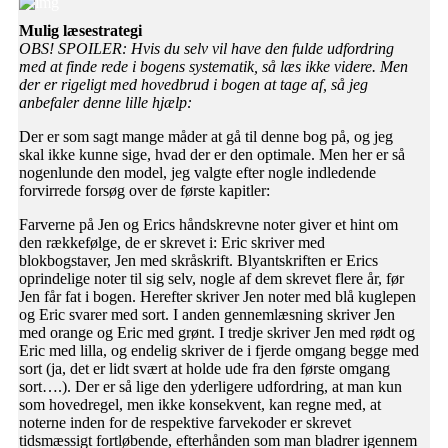
Mulig læsestrategi
OBS! SPOILER: Hvis du selv vil have den fulde udfordring
med at finde rede i bogens systematik, så læs ikke videre. Men
der er rigeligt med hovedbrud i bogen at tage af, så jeg
anbefaler denne lille hjælp:
Der er som sagt mange måder at gå til denne bog på, og jeg
skal ikke kunne sige, hvad der er den optimale. Men her er så
nogenlunde den model, jeg valgte efter nogle indledende
forvirrede forsøg over de første kapitler:
Farverne på Jen og Erics håndskrevne noter giver et hint om
den rækkefølge, de er skrevet i: Eric skriver med
blokbogstaver, Jen med skråskrift. Blyantskriften er Erics
oprindelige noter til sig selv, nogle af dem skrevet flere år, før
Jen får fat i bogen. Herefter skriver Jen noter med blå kuglepen
og Eric svarer med sort. I anden gennemlæsning skriver Jen
med orange og Eric med grønt. I tredje skriver Jen med rødt og
Eric med lilla, og endelig skriver de i fjerde omgang begge med
sort (ja, det er lidt svært at holde ude fra den første omgang
sort….). Der er så lige den yderligere udfordring, at man kun
som hovedregel, men ikke konsekvent, kan regne med, at
noterne inden for de respektive farvekoder er skrevet
tidsmæssigt fortløbende, efterhånden som man bladrer igennem