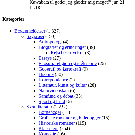
Kawabata til gode; jeg glæder mig meget!
”
jun 21,
11:18
Kategorier
Boganmeldelser
(1.327)
Sagprosa
(150)
Antropologi
(4)
Biografier og erindringer
(39)
Rejsebeskrivelser
(3)
Essays
(27)
Filosofi, religion og idéhistorie
(26)
Geografi og kartografi
(9)
Historie
(30)
Korrepondance
(1)
Litteratur, kunst og kultur
(28)
Naturvidenskab
(6)
Samfund og debat
(35)
Sport og fritid
(6)
Skønlitteratur
(1.232)
Børnebøger
(11)
Grafiske romaner og billedbøger
(15)
Historiske romaner
(115)
Klassikere
(254)
Komedie
(16)