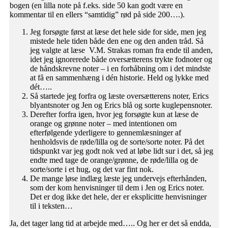
bogen (en lilla note på f.eks. side 50 kan godt være en
kommentar til en ellers “samtidig” rød på side 200….).
Jeg forsøgte først at læse det hele side for side, men jeg
mistede hele tiden både den ene og den anden tråd. Så
jeg valgte at læse V.M. Strakas roman fra ende til anden,
idet jeg ignorerede både oversætterens trykte fodnoter og
de håndskrevne noter – i en forhåbning om i det mindste
at få en sammenhæng i dén historie. Held og lykke med
dét…..
Så startede jeg forfra og læste oversætterens noter, Erics
blyantsnoter og Jen og Erics blå og sorte kuglepensnoter.
Derefter forfra igen, hvor jeg forsøgte kun at læse de
orange og grønne noter – med intentionen om
efterfølgende yderligere to gennemlæsninger af
henholdsvis de røde/lilla og de sorte/sorte noter. På det
tidspunkt var jeg godt nok ved at løbe lidt sur i det, så jeg
endte med tage de orange/grønne, de røde/lilla og de
sorte/sorte i et hug, og det var fint nok.
De mange løse indlæg læste jeg undervejs efterhånden,
som der kom henvisninger til dem i Jen og Erics noter.
Det er dog ikke det hele, der er eksplicitte henvisninger
til i teksten…
Ja, det tager lang tid at arbejde med….. Og her er det så endda,