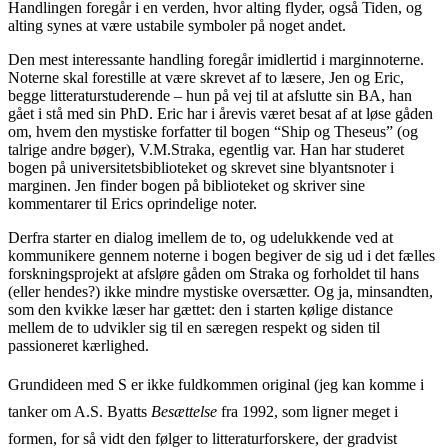
Handlingen foregår i en verden, hvor alting flyder, også Tiden, og
alting synes at være ustabile symboler på noget andet.
Den mest interessante handling foregår imidlertid i marginnoterne.
Noterne skal forestille at være skrevet af to læsere, Jen og Eric,
begge litteraturstuderende – hun på vej til at afslutte sin BA, han
gået i stå med sin PhD. Eric har i årevis været besat af at løse gåden
om, hvem den mystiske forfatter til bogen “Ship og Theseus” (og
talrige andre bøger), V.M.Straka, egentlig var. Han har studeret
bogen på universitetsbiblioteket og skrevet sine blyantsnoter i
marginen. Jen finder bogen på biblioteket og skriver sine
kommentarer til Erics oprindelige noter.
Derfra starter en dialog imellem de to, og udelukkende ved at
kommunikere gennem noterne i bogen begiver de sig ud i det fælles
forskningsprojekt at afsløre gåden om Straka og forholdet til hans
(eller hendes?) ikke mindre mystiske oversætter. Og ja, minsandten,
som den kvikke læser har gættet: den i starten kølige distance
mellem de to udvikler sig til en særegen respekt og siden til
passioneret kærlighed.
Grundideen med S er ikke fuldkommen original (jeg kan komme i
tanker om A.S. Byatts
Besættelse
fra 1992, som ligner meget i
formen, for så vidt den følger to litteraturforskere, der gradvist