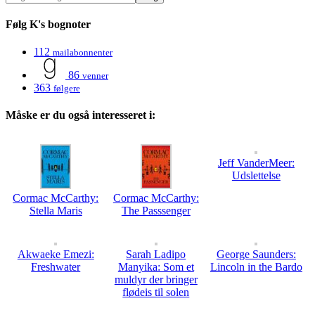
Følg K's bognoter
112
mailabonnenter
86
venner
363
følgere
Måske er du også interesseret i:
Jeff VanderMeer:
Udslettelse
Cormac McCarthy:
Cormac McCarthy:
Stella Maris
The Passsenger
Akwaeke Emezi:
Sarah Ladipo
George Saunders:
Freshwater
Manyika: Som et
Lincoln in the Bardo
muldyr der bringer
flødeis til solen