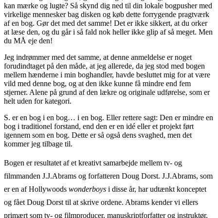
kan mærke og lugte? Så skynd dig ned til din lokale bogpusher med
virkelige mennesker bag disken og køb dette forrygende pragtværk
af en bog. Gør det med det samme! Det er ikke sikkert, at du orker
at læse den, og du går i så fald nok heller ikke glip af så meget. Men
du MÅ eje den!
Jeg indrømmer med det samme, at denne anmeldelse er noget
forudindtaget på den måde, at jeg allerede, da jeg stod med bogen
mellem hænderne i min boghandler, havde besluttet mig for at være
vild med denne bog, og at den ikke kunne få mindre end fem
stjerner. Alene på grund af den lækre og originale udførelse, som er
helt uden for kategori.
S. er en bog i en bog… i en bog. Eller rettere sagt: Den er mindre en
bog i traditionel forstand, end den er en idé eller et projekt ført
igennem som en bog. Dette er så også dens svaghed, men det
kommer jeg tilbage til.
Bogen er resultatet af et kreativt samarbejde mellem tv- og
filmmanden J.J.Abrams og forfatteren Doug Dorst. J.J.Abrams, som
er en af Hollywoods
wonderboys
i disse år, har udtænkt konceptet
og fået Doug Dorst til at skrive ordene. Abrams kender vi ellers
primært som tv- og filmproducer, manuskriptforfatter og instruktør.