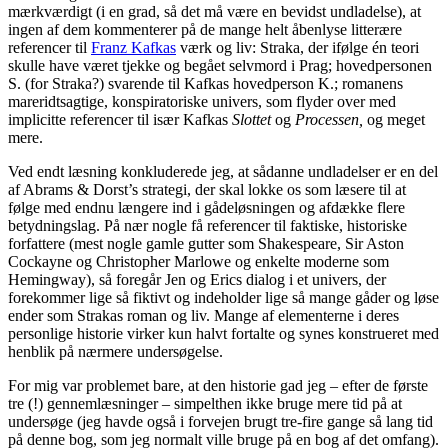
mærkværdigt (i en grad, så det må være en bevidst undladelse), at
ingen af dem kommenterer på de mange helt åbenlyse litterære
referencer til
Franz Kafkas
værk og liv: Straka, der ifølge én teori
skulle have været tjekke og begået selvmord i Prag; hovedpersonen
S. (for Straka?) svarende til Kafkas hovedperson K.; romanens
mareridtsagtige, konspiratoriske univers, som flyder over med
implicitte referencer til især Kafkas
Slottet
og
Processen,
og meget
mere.
Ved endt læsning konkluderede jeg, at sådanne undladelser er en del
af Abrams & Dorst’s strategi, der skal lokke os som læsere til at
følge med endnu længere ind i gådeløsningen og afdække flere
betydningslag. På nær nogle få referencer til faktiske, historiske
forfattere (mest nogle gamle gutter som Shakespeare, Sir Aston
Cockayne og Christopher Marlowe og enkelte moderne som
Hemingway), så foregår Jen og Erics dialog i et univers, der
forekommer lige så fiktivt og indeholder lige så mange gåder og løse
ender som Strakas roman og liv. Mange af elementerne i deres
personlige historie virker kun halvt fortalte og synes konstrueret med
henblik på nærmere undersøgelse.
For mig var problemet bare, at den historie gad jeg – efter de første
tre (!) gennemlæsninger – simpelthen ikke bruge mere tid på at
undersøge (jeg havde også i forvejen brugt tre-fire gange så lang tid
på denne bog, som jeg normalt ville bruge på en bog af det omfang).