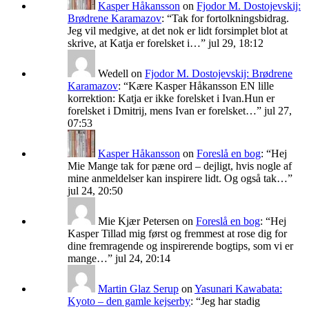
Kasper Håkansson
on
Fjodor M. Dostojevskij:
Brødrene Karamazov
: “
Tak for fortolkningsbidrag.
Jeg vil medgive, at det nok er lidt forsimplet blot at
skrive, at Katja er forelsket i…
”
jul 29, 18:12
Wedell
on
Fjodor M. Dostojevskij: Brødrene
Karamazov
: “
Kære Kasper Håkansson EN lille
korrektion: Katja er ikke forelsket i Ivan.Hun er
forelsket i Dmitrij, mens Ivan er forelsket…
”
jul 27,
07:53
Kasper Håkansson
on
Foreslå en bog
: “
Hej
Mie Mange tak for pæne ord – dejligt, hvis nogle af
mine anmeldelser kan inspirere lidt. Og også tak…
”
jul 24, 20:50
Mie Kjær Petersen
on
Foreslå en bog
: “
Hej
Kasper Tillad mig først og fremmest at rose dig for
dine fremragende og inspirerende bogtips, som vi er
mange…
”
jul 24, 20:14
Martin Glaz Serup
on
Yasunari Kawabata:
Kyoto – den gamle kejserby
: “
Jeg har stadig