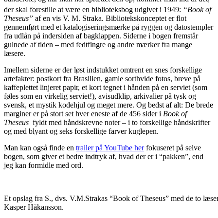
der skal forestille at være en biblioteksbog udgivet i 1949:
“Book of
Theseus”
af en vis V. M. Straka. Bibliotekskonceptet er flot
gennemført med et katalogiseringsmærke på ryggen og datostempler
fra udlån på indersiden af bagklappen. Siderne i bogen fremstår
gulnede af tiden – med fedtfingre og andre mærker fra mange
læsere.
Imellem siderne er der løst indstukket omtrent en snes forskellige
artefakter: postkort fra Brasilien, gamle sorthvide fotos, breve på
kaffeplettet linjeret papir, et kort tegnet i hånden på en serviet (som
føles som en virkelig serviet!), avisudklip, arkivalier på tysk og
svensk, et mystik kodehjul og meget mere. Og bedst af alt: De brede
marginer er på stort set hver eneste af de 456 sider i
Book of
Theseus
fyldt med håndskrevne noter – i to forskellige håndskrifter
og med blyant og seks forskellige farver kuglepen.
Man kan også finde en
trailer på YouTube her
fokuseret på selve
bogen, som giver et bedre indtryk af, hvad der er i “pakken”, end
jeg kan formidle med ord.
Et opslag fra S., dvs. V.M.Strakas “Book of Theseus” med de to læser
Kasper Håkansson.