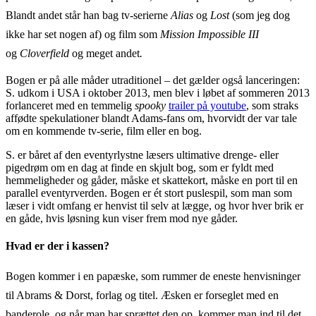
Blandt andet står han bag tv-serierne
Alias
og
Lost
(som jeg dog
ikke har set nogen af) og film som
Mission Impossible III
og
Cloverfield
og meget andet
.
Bogen er på alle måder utraditionel – det gælder også lanceringen:
S. udkom i USA i oktober 2013, men blev i løbet af sommeren 2013
forlanceret med en temmelig
spooky
trailer på youtube
, som straks
affødte spekulationer blandt Adams-fans om, hvorvidt der var tale
om en kommende tv-serie, film eller en bog.
S. er båret af den eventyrlystne læsers ultimative drenge- eller
pigedrøm om en dag at finde en skjult bog, som er fyldt med
hemmeligheder og gåder, måske et skattekort, måske en port til en
parallel eventyrverden. Bogen er ét stort puslespil, som man som
læser i vidt omfang er henvist til selv at lægge, og hvor hver brik er
en gåde, hvis løsning kun viser frem mod nye gåder.
Hvad er der i kassen?
Bogen kommer i en papæske, som rummer de eneste henvisninger
til Abrams & Dorst, forlag og titel. Æsken er forseglet med en
banderole, og når
man har sprættet den op, kommer man ind til det,