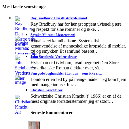
Mest læste seneste uge
Ray Bradbury: Den illustrerede mand
Ray Bradbury har for længst optjent uvisnelig ære
og respekt for sine romaner og ikke…
Sayaka Murata: Livsceremoni
Ritualiseret kannibalisme. Systematisk
genanvendelse af menneskelige kropsdele til møbler,
tøj og smykker. Et samfund baseret…
John Steinbeck: Vredens druer
Hvis man er i tvivl om, hvad begrebet Den Store
Amerikanske Roman dækker over, så…
Fem gode boghandeler i London – som ikke er…
London er en fed by på mange måder. Jeg kom hjem
med mange indtryk fra…
Christian Kracht: Air
Schweiziske Christian Kracht (f. 1966) er en af de
mest originale forfatterstemmer, jeg er stødt…
Seneste kommentarer