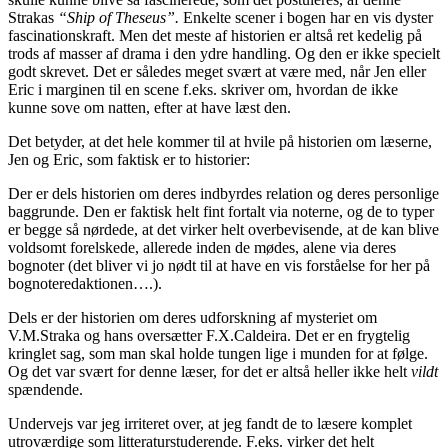
Strakas
“Ship of Theseus”.
Enkelte scener i bogen har en vis dyster
fascinationskraft. Men det meste af historien er altså ret kedelig på
trods af masser af drama i den ydre handling. Og den er ikke specielt
godt skrevet. Det er således meget svært at være med, når Jen eller
Eric i marginen til en scene f.eks. skriver om, hvordan de ikke
kunne sove om natten, efter at have læst den.
Det betyder, at det hele kommer til at hvile på historien om læserne,
Jen og Eric, som faktisk er to historier:
Der er dels historien om deres indbyrdes relation og deres personlige
baggrunde. Den er faktisk helt fint fortalt via noterne, og de to typer
er begge så nørdede, at det virker helt overbevisende, at de kan blive
voldsomt forelskede, allerede inden de mødes, alene via deres
bognoter (det bliver vi jo nødt til at have en vis forståelse for her på
bognoteredaktionen….).
Dels er der historien om deres udforskning af mysteriet om
V.M.Straka og hans oversætter F.X.Caldeira. Det er en frygtelig
kringlet sag, som man skal holde tungen lige i munden for at følge.
Og det var svært for denne læser, for det er altså heller ikke helt
vildt
spændende.
Undervejs var jeg irriteret over, at jeg fandt de to læsere komplet
utroværdige som litteraturstuderende. F.eks. virker det helt