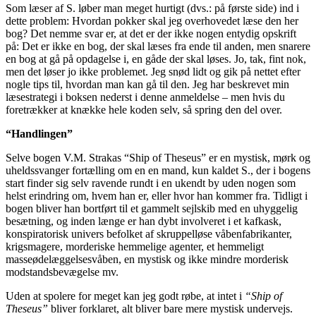
Som læser af S. løber man meget hurtigt (dvs.: på første side) ind i
dette problem: Hvordan pokker skal jeg overhovedet læse den her
bog? Det nemme svar er, at det er der ikke nogen entydig opskrift
på: Det er ikke en bog, der skal læses fra ende til anden, men snarere
en bog at gå på opdagelse i, en gåde der skal løses. Jo, tak, fint nok,
men det løser jo ikke problemet. Jeg snød lidt og gik på nettet efter
nogle tips til, hvordan man kan gå til den. Jeg har beskrevet min
læsestrategi i boksen nederst i denne anmeldelse – men hvis du
foretrækker at knække hele koden selv, så spring den del over.
“Handlingen”
Selve bogen V.M. Strakas “Ship of Theseus” er en mystisk, mørk og
uheldssvanger fortælling om en en mand, kun kaldet S., der i bogens
start finder sig selv ravende rundt i en ukendt by uden nogen som
helst erindring om, hvem han er, eller hvor han kommer fra. Tidligt i
bogen bliver han bortført til et gammelt sejlskib med en uhyggelig
besætning, og inden længe er han dybt involveret i et kafkask,
konspiratorisk univers befolket af skruppelløse våbenfabrikanter,
krigsmagere, morderiske hemmelige agenter, et hemmeligt
masseødelæggelsesvåben, en mystisk og ikke mindre morderisk
modstandsbevægelse mv.
Uden at spolere for meget kan jeg godt røbe, at intet i
“Ship of
Theseus”
bliver forklaret, alt bliver bare mere mystisk undervejs.