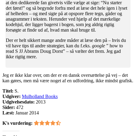
at den dedikerede fan givetvis ville vælge at sige: “Nu starter
det først!” og så begynde forfra med at læse det hele igen i lyset
af helheden – og med sigte på at opspore flere tegn, gåder og
anagrammer i teksten. Herunder ved hjælp af det mærkelige
kodehjul, der ligger bagerst i bogen, som jeg aldrig rigtig
forsøgte at finde ud af, hvad man skal bruge til.
Der er helt sikkert mange andre måder at læse den på – hvis du
vil have tips til andre strategier, kan du f.eks.
google
” how to
read S JJ Abrams Doug Dorst” – så vælter det frem. Jeg gad
ikke rigtig mere.
Jeg er ikke klar over, om der er en dansk oversættelse på vej – det
kan gøres, men må være noget af en udfordring, ikke mindst grafisk.
Titel:
S.
Udgiver:
Mulholland Books
Udgivelsesdato:
2013
Sider:
472
Læst:
Januar 2014
K's vurdering: