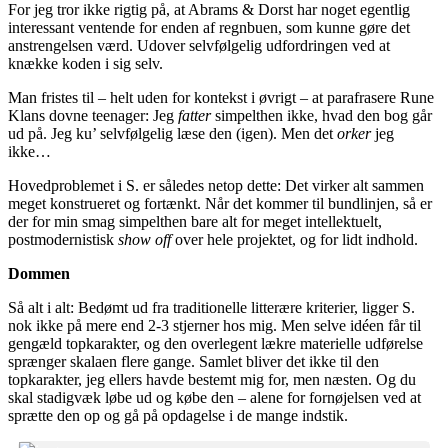
For jeg tror ikke rigtig på, at Abrams & Dorst har noget egentlig
interessant ventende for enden af regnbuen, som kunne gøre det
anstrengelsen værd. Udover selvfølgelig udfordringen ved at
knække koden i sig selv.
Man fristes til – helt uden for kontekst i øvrigt – at parafrasere Rune
Klans dovne teenager: Jeg
fatter
simpelthen ikke, hvad den bog går
ud på. Jeg ku’ selvfølgelig læse den (igen). Men det
orker
jeg
ikke…
Hovedproblemet i S. er således netop dette: Det virker alt sammen
meget konstrueret og fortænkt. Når det kommer til bundlinjen, så er
der for min smag simpelthen bare alt for meget intellektuelt,
postmodernistisk
show off
over hele projektet, og for lidt indhold.
Dommen
Så alt i alt: Bedømt ud fra traditionelle litterære kriterier, ligger S.
nok ikke på mere end 2-3 stjerner hos mig. Men selve idéen får til
gengæld topkarakter, og den overlegent lækre materielle udførelse
sprænger skalaen flere gange. Samlet bliver det ikke til den
topkarakter, jeg ellers havde bestemt mig for, men næsten. Og du
skal stadigvæk løbe ud og købe den – alene for fornøjelsen ved at
sprætte den op og gå på opdagelse i de mange indstik.