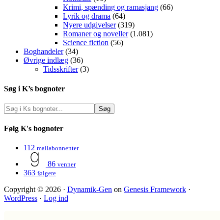
Krimi, spænding og ramasjang
(66)
Lyrik og drama
(64)
Nyere udgivelser
(319)
Romaner og noveller
(1.081)
Science fiction
(56)
Boghandeler
(34)
Øvrige indlæg
(36)
Tidsskrifter
(3)
Søg i K’s bognoter
Følg K's bognoter
112
mailabonnenter
86
venner
363
følgere
Copyright © 2026 ·
Dynamik-Gen
on
Genesis Framework
·
WordPress
·
Log ind