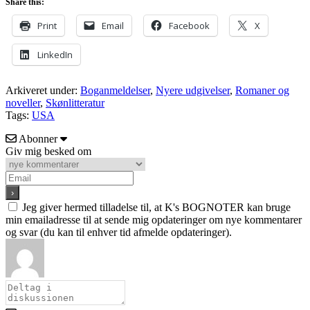
Share this:
Print
Email
Facebook
X
LinkedIn
Arkiveret under:
Boganmeldelser
,
Nyere udgivelser
,
Romaner og
noveller
,
Skønlitteratur
Tags:
USA
Abonner
Giv mig besked om
Jeg giver hermed tilladelse til, at K's BOGNOTER kan bruge
min emailadresse til at sende mig opdateringer om nye kommentarer
og svar (du kan til enhver tid afmelde opdateringer).