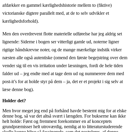
afdækker en gammel kærlighedshistorie mellem to (fiktive)
victorianske digtere parallelt med, at de to selv udvikler et
kærlighedsforhold).
Men den overdrevent flotte materielle udførelse har jeg aldrig set
lignende: Siderne i bogen ser vitterligt gamle ud, noterne ligner
rigtige håndskrevne noter, og de mange mærkelige indstik virker
næsten alle også autentiske (omend den første begejstring over dem
vender sig til en vis irritation under læsningen, fordi de hele tiden
falder ud – jeg endte med at tage dem ud og nummerere dem med
post-it’s for at holde styr på dem – ja, det er et projekt i sig selv at
læse denne bog).
Holder det?
Men hvor meget jeg end på forhånd havde bestemt mig for at elske
denne bog, så var det altså svært i længden. For bukserne kan ikke
helt holde: Først og fremmest forekommer en af konceptets
grundpræmisser helt utroværdig, nemlig at to litteraturstuderende
skulle kunne blive så fascinerede, som det postuleres, af denne