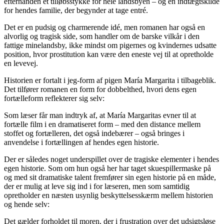
efterhånden et tilløbsstykke for hele landsbyen – og en indtægtskilde
for hendes familie, der begynder at tage entré.
Det er en pudsig og charmerende idé, men romanen har også en
alvorlig og tragisk side, som handler om de barske vilkår i den
fattige minelandsby, ikke mindst om pigernes og kvindernes udsatte
position, hvor prostitution kan være den eneste vej til at opretholde
en levevej.
Historien er fortalt i jeg-form af pigen María Margarita i tilbageblik.
Det tilfører romanen en form for dobbelthed, hvori dens egen
fortælleform reflekterer sig selv:
Som læser får man indtryk af, at María Margaritas evner til at
fortælle film i en dramatiseret form – med den distance mellem
stoffet og fortælleren, det også indebærer – også bringes i
anvendelse i fortællingen af hendes egen historie.
Der er således noget underspillet over de tragiske elementer i hendes
egen historie. Som om hun også her har taget skuespillermaske på
og med sit dramatiske talent fremfører sin egen historie på en måde,
der er mulig at leve sig ind i for læseren, men som samtidig
opretholder en næsten usynlig beskyttelsesskærm mellem historien
og hende selv:
Det gælder forholdet til moren, der i frustration over det udsigtsløse