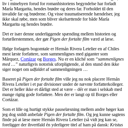
liv i minebyen forud for romanhistoriens begyndelse har forladt
María Margarita, hendes brødre og deres far. Forholdet til den
invalide far og brødrene. Og visse traumatiserende hændelser, jeg
ikke skal røbe, men som bliver skelsættende for både María
Margarita og hendes brødre.
Det er især denne underliggende spænding mellem historien og
fortællerstemmen, der gør
Pigen der fortalte film
værd at læse.
Ifølge forlagets bogomtale er Hernán Rivera Letelier en af Chiles
mest læste forfattere, som sammenlignes med giganter som
Márquez,
Cortázar
og
Borges
. Nu er en kliché som
“sammenlignes
med …”
naturligvis notorisk uforpligtende, al den stund den ikke
siger noget om
udfaldet
af sammenligningen …
Baseret på
Pigen der fortalte film
ville jeg nu nok placere Hernán
Rivera Letelier i et par divisioner under de nævnte forfatterkolleger.
Det er heller ikke et dårligt sted at være – dér er man i selskab med
mange rigtig gode forfattere. Men der er langt op til Borges eller
Cortázar.
Som et lille og hurtigt stykke pauselæsning mellem andre bøger kan
jeg dog snildt anbefale
Pigen der fortalte film
. Og jeg kunne sagtens
finde på at læse mere Hernán Rivera Letelier (så vidt jeg kan se,
foreligger der ihvertfald én yderligere titel af ham på dansk:
Kristus