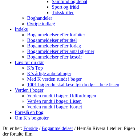
Samfund og debat
Sport og fritid
Tidsskrifter
Boghandeler
Øvrige indlæg
Indeks
Boganmeldelser efter forfatter
Boganmeldelser efter titel
Boganmeldelser efter forlag
Boganmeldelser efter antal stjerner
Boganmeldelser efter læseår
Læs før du dør
K’s Top
K’s årlige anbefalinger
Med K verden rundt i bøger
1001 bøger du skal læse før du dør – hele listen
Verden i bøger
Verden rundt i bøger: Udfordringen
Verden rundt i bøger: Listen
Verden rundt i bøger: Kortet
Foreslå en bog
Om K’s bognoter
Du er her:
Forside
/
Boganmeldelser
/
Hernán Rivera Letelier: Pigen
der fortalte film