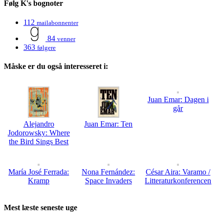
Følg K's bognoter
112
mailabonnenter
84
venner
363
følgere
Måske er du også interesseret i:
Juan Emar: Dagen i
går
Alejandro
Juan Emar: Ten
Jodorowsky: Where
the Bird Sings Best
María José Ferrada:
Nona Fernández:
César Aira: Varamo /
Kramp
Space Invaders
Litteraturkonferencen
Mest læste seneste uge