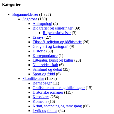
Kategorier
Boganmeldelser
(1.327)
Sagprosa
(150)
Antropologi
(4)
Biografier og erindringer
(39)
Rejsebeskrivelser
(3)
Essays
(27)
Filosofi, religion og idéhistorie
(26)
Geografi og kartografi
(9)
Historie
(30)
Korrepondance
(1)
Litteratur, kunst og kultur
(28)
Naturvidenskab
(6)
Samfund og debat
(35)
Sport og fritid
(6)
Skønlitteratur
(1.232)
Børnebøger
(11)
Grafiske romaner og billedbøger
(15)
Historiske romaner
(115)
Klassikere
(254)
Komedie
(16)
Krimi, spænding og ramasjang
(66)
Lyrik og drama
(64)