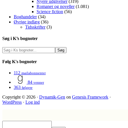
Nyere udgivelser
(319)
Romaner og noveller
(1.081)
Science fiction
(56)
Boghandeler
(34)
Øvrige indlæg
(36)
Tidsskrifter
(3)
Søg i K’s bognoter
Følg K's bognoter
112
mailabonnenter
84
venner
363
følgere
Copyright © 2026 ·
Dynamik-Gen
on
Genesis Framework
·
WordPress
·
Log ind