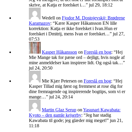
skrive, at Katja er forelsket i…
”
jul 29, 18:12
Wedell
on
Fjodor M. Dostojevskij: Brødrene
Karamazov
: “
Kære Kasper Håkansson EN lille
korrektion: Katja er ikke forelsket i Ivan.Hun er
forelsket i Dmitrij, mens Ivan er forelsket…
”
jul 27,
07:53
Kasper Håkansson
on
Foreslå en bog
: “
Hej
Mie Mange tak for pæne ord – dejligt, hvis nogle af
mine anmeldelser kan inspirere lidt. Og også tak…
”
jul 24, 20:50
Mie Kjær Petersen
on
Foreslå en bog
: “
Hej
Kasper Tillad mig først og fremmest at rose dig for
dine fremragende og inspirerende bogtips, som vi er
mange…
”
jul 24, 20:14
Martin Glaz Serup
on
Yasunari Kawabata:
Kyoto – den gamle kejserby
: “
Jeg har stadig
Kawabata til gode; jeg glæder mig meget!
”
jun 21,
11:18