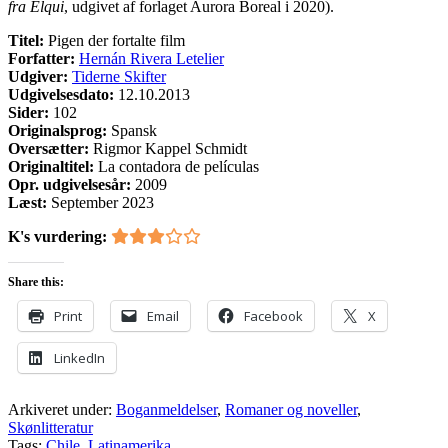
fra Elqui
, udgivet af forlaget Aurora Boreal i 2020).
Titel:
Pigen der fortalte film
Forfatter:
Hernán Rivera Letelier
Udgiver:
Tiderne Skifter
Udgivelsesdato:
12.10.2013
Sider:
102
Originalsprog:
Spansk
Oversætter:
Rigmor Kappel Schmidt
Originaltitel:
La contadora de películas
Opr. udgivelsesår:
2009
Læst:
September 2023
K's vurdering:
Share this:
Print
Email
Facebook
X
LinkedIn
Arkiveret under:
Boganmeldelser
,
Romaner og noveller
,
Skønlitteratur
Tags:
Chile
,
Latinamerika