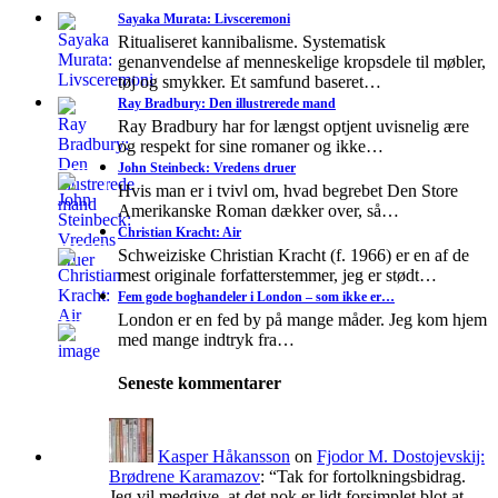
Sayaka Murata: Livsceremoni
Ritualiseret kannibalisme. Systematisk
genanvendelse af menneskelige kropsdele til møbler,
tøj og smykker. Et samfund baseret…
Ray Bradbury: Den illustrerede mand
Ray Bradbury har for længst optjent uvisnelig ære
og respekt for sine romaner og ikke…
John Steinbeck: Vredens druer
Hvis man er i tvivl om, hvad begrebet Den Store
Amerikanske Roman dækker over, så…
Christian Kracht: Air
Schweiziske Christian Kracht (f. 1966) er en af de
mest originale forfatterstemmer, jeg er stødt…
Fem gode boghandeler i London – som ikke er…
London er en fed by på mange måder. Jeg kom hjem
med mange indtryk fra…
Seneste kommentarer
Kasper Håkansson
on
Fjodor M. Dostojevskij:
Brødrene Karamazov
: “
Tak for fortolkningsbidrag.
Jeg vil medgive, at det nok er lidt forsimplet blot at