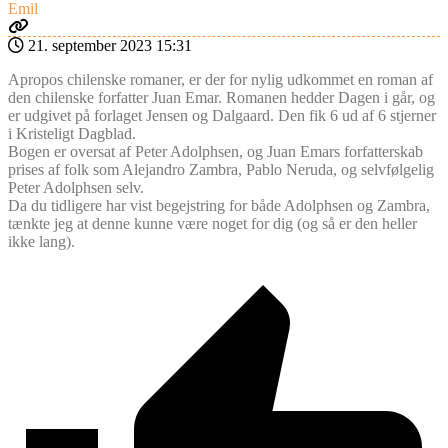
Emil
21. september 2023 15:31
Apropos chilenske romaner, er der for nylig udkommet en roman af
den chilenske forfatter Juan Emar. Romanen hedder Dagen i går, og
er udgivet på forlaget Jensen og Dalgaard. Den fik 6 ud af 6 stjerner
i Kristeligt Dagblad.
Bogen er oversat af Peter Adolphsen, og Juan Emars forfatterskab
prises af folk som Alejandro Zambra, Pablo Neruda, og selvfølgelig
Peter Adolphsen selv.
Da du tidligere har vist begejstring for både Adolphsen og Zambra,
tænkte jeg at denne kunne være noget for dig (og så er den heller
ikke lang).