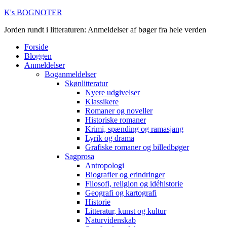
K's BOGNOTER
Jorden rundt i litteraturen: Anmeldelser af bøger fra hele verden
Forside
Bloggen
Anmeldelser
Boganmeldelser
Skønlitteratur
Nyere udgivelser
Klassikere
Romaner og noveller
Historiske romaner
Krimi, spænding og ramasjang
Lyrik og drama
Grafiske romaner og billedbøger
Sagprosa
Antropologi
Biografier og erindringer
Filosofi, religion og idéhistorie
Geografi og kartografi
Historie
Litteratur, kunst og kultur
Naturvidenskab