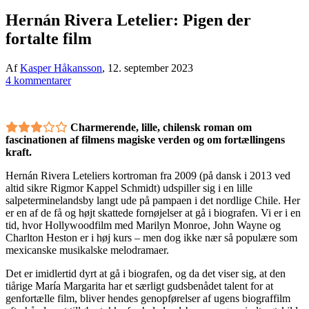
Hernán Rivera Letelier: Pigen der
fortalte film
Af
Kasper Håkansson
,
12. september 2023
4 kommentarer
Charmerende, lille, chilensk roman om
fascinationen af filmens magiske verden og om fortællingens
kraft.
Hernán Rivera Leteliers kortroman fra 2009 (på dansk i 2013 ved
altid sikre Rigmor Kappel Schmidt) udspiller sig i en lille
salpeterminelandsby langt ude på pampaen i det nordlige Chile. Her
er en af de få og højt skattede fornøjelser at gå i biografen. Vi er i en
tid, hvor Hollywoodfilm med Marilyn Monroe, John Wayne og
Charlton Heston er i høj kurs – men dog ikke nær så populære som
mexicanske musikalske melodramaer.
Det er imidlertid dyrt at gå i biografen, og da det viser sig, at den
tiårige María Margarita har et særligt gudsbenådet talent for at
genfortælle film, bliver hendes genopførelser af ugens biograffilm