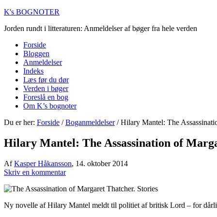
K's BOGNOTER
Jorden rundt i litteraturen: Anmeldelser af bøger fra hele verden
Forside
Bloggen
Anmeldelser
Indeks
Læs før du dør
Verden i bøger
Foreslå en bog
Om K’s bognoter
Du er her:
Forside
/
Boganmeldelser
/
Hilary Mantel: The Assassinatio
Hilary Mantel: The Assassination of Marga
Af
Kasper Håkansson
,
14. oktober 2014
Skriv en kommentar
Ny novelle af Hilary Mantel meldt til politiet af britisk Lord – for dår