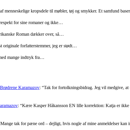
 af menneskelige kropsdele til møbler, tøj og smykker. Et samfund bas
 respekt for sine romaner og ikke…
merikanske Roman dækker over, så…
t originale forfatterstemmer, jeg er stødt…
med mange indtryk fra…
: Brødrene Karamazov
: “
Tak for fortolkningsbidrag. Jeg vil medgive, at d
Karamazov
: “
Kære Kasper Håkansson EN lille korrektion: Katja er ikke f
Mange tak for pæne ord – dejligt, hvis nogle af mine anmeldelser kan i