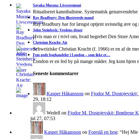
Sayaka Murata: Livsceremoni
Ritualiseret kannibalisme. Systematisk genanvendelse
Ray Bradbury: Den illustrerede mand
Ray Bradbury har for længst optjent uvisnelig ære og
John Steinbeck: Vredens druer
Hvis man er i tvivl om, hvad begrebet Den Store A
Christian Kracht: Air
Schweiziske Christian Kracht (f. 1966) er en af de mes
Fem gode boghandeler i London – som ikke er…
London er en fed by på mange måder. Jeg kom hjem 
Seneste kommentarer
Kasper Håkansson
on
Fjodor M. Dostojevskij
29, 18:12
Wedell
on
Fjodor M. Dostojevskij: Brødrene 
jul 27, 07:53
Kasper Håkansson
on
Foreslå en bog
: “
Hej Mie 