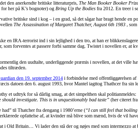
t den anerkendte britiske litteraturpris,
The Man Booker Booker Priz
e for her på K’s bognoter) og
Bring Up the Bodies
fra 2012. En treer i se
ative britiske sind i kog – i en grad, så det sågar har bragt hende en 
ovellen
The Assassination of Margaret Thatcher, August 6th 1983
, som 
 en IRA-terrorist ind i sin lejlighed i den tro, at han er blikkenslagere
, som forventes at passere forbi samme dag. Twistet i novellen er, at kv
formentlig den uudtalte, underliggende præmis i novellen, at det ville ha
des tiltræden.
uardian den 19. september 2014
i forbindelse med offentliggørelsen af
æcis datoen den 6. august 1993, hvor Mantel iagttog Thathcer fra sin l
hy et udtryk for så dårlig smag, at det simpelthen skal politianmeldes:
should investigate. This is in unquestionably bad taste”
(her citeret fr
e had” til Thatcher fra dengang i 1980’erne (
“I can still feel that boilin
erklærede opfattelse af, at kvinder må blive som mænd, hvis de vil have
 i Old Britain… Vi lader den stå der og nøjes med som intermezzo at bri