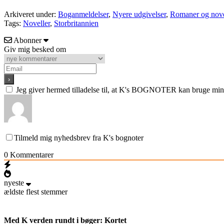
Arkiveret under:
Boganmeldelser
,
Nyere udgivelser
,
Romaner og nove
Tags:
Noveller
,
Storbritannien
Abonner
Giv mig besked om
Jeg giver hermed tilladelse til, at K's BOGNOTER kan bruge min e
Tilmeld mig nyhedsbrev fra K's bognoter
0
Kommentarer
nyeste
ældste
flest stemmer
Med K verden rundt i bøger: Kortet