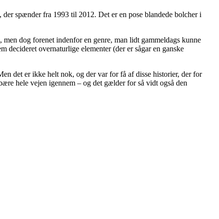
ode, der spænder fra 1993 til 2012. Det er en pose blandede bolcher i
ige, men dog forenet indenfor en genre, man lidt gammeldags kunne
dem decideret overnaturlige elementer (der er sågar en ganske
n det er ikke helt nok, og der var for få af disse historier, der for
at bære hele vejen igennem – og det gælder for så vidt også den