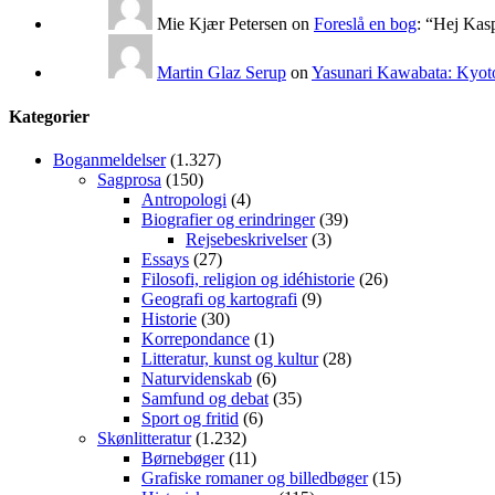
Mie Kjær Petersen
on
Foreslå en bog
: “
Hej Kasp
Martin Glaz Serup
on
Yasunari Kawabata: Kyoto
Kategorier
Boganmeldelser
(1.327)
Sagprosa
(150)
Antropologi
(4)
Biografier og erindringer
(39)
Rejsebeskrivelser
(3)
Essays
(27)
Filosofi, religion og idéhistorie
(26)
Geografi og kartografi
(9)
Historie
(30)
Korrepondance
(1)
Litteratur, kunst og kultur
(28)
Naturvidenskab
(6)
Samfund og debat
(35)
Sport og fritid
(6)
Skønlitteratur
(1.232)
Børnebøger
(11)
Grafiske romaner og billedbøger
(15)