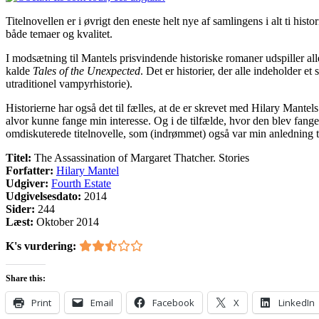
Titelnovellen er i øvrigt den eneste helt nye af samlingens i alt ti his
både temaer og kvalitet.
I modsætning til Mantels prisvindende historiske romaner udspiller al
kalde
Tales of the Unexpected
. Det er historier, der alle indeholder 
utraditionel vampyrhistorie).
Historierne har også det til fælles, at de er skrevet med Hilary Mantels 
alvor kunne fange min interesse. Og i de tilfælde, hvor den blev fanget,
omdiskuterede titelnovelle, som (indrømmet) også var min anledning t
Titel:
The Assassination of Margaret Thatcher. Stories
Forfatter:
Hilary Mantel
Udgiver:
Fourth Estate
Udgivelsesdato:
2014
Sider:
244
Læst:
Oktober 2014
K's vurdering:
Share this:
Print
Email
Facebook
X
LinkedIn