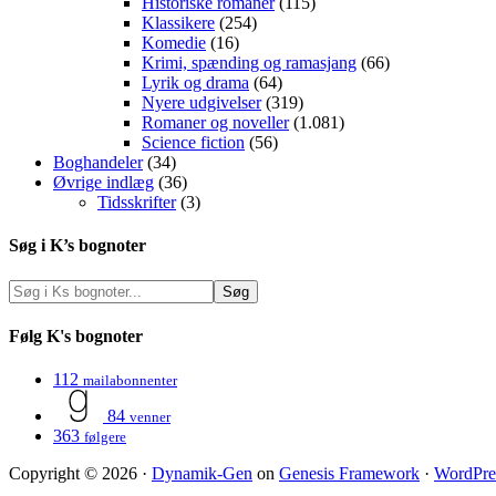
Historiske romaner
(115)
Klassikere
(254)
Komedie
(16)
Krimi, spænding og ramasjang
(66)
Lyrik og drama
(64)
Nyere udgivelser
(319)
Romaner og noveller
(1.081)
Science fiction
(56)
Boghandeler
(34)
Øvrige indlæg
(36)
Tidsskrifter
(3)
Søg i K’s bognoter
Følg K's bognoter
112
mailabonnenter
84
venner
363
følgere
Copyright © 2026 ·
Dynamik-Gen
on
Genesis Framework
·
WordPre