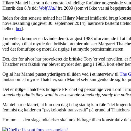
Hilary Mantel har som den eneste kvindelige forfatter nogensinde vunde
Henrik den 8.’s tid:
Wolf Hall
fra 2009 (som vi ikke var så begejstred
Inden for den seneste måned har Hilary Mantel imidlertid bragt konserv
novellesamling (udgivet 30. september 2014), nærmere bestemt titeln
helhed
her
).
I novellen kommer en kvinde den 6. august 1983 uforvarende til at lukke
godt udsyn til at myrde den britiske premierminister Margaret Thatcher
ved det fornuftige og moralsk rigtige i at myrde premierministeren.
Det, der for alvor har provokeret de britiske Tory’er ved novellen, er 
Thatcher rent faktisk var blevet myrdet den gang i 1983, kort efter hen
Og så har Mantel pustet yderligere til ilden ved i et interview til
The G
fantasi om at myrde Thatcher, som Mantel selv kan genkalde sig fra pr
Det er ifølge Thatchers tidligere PR-chef og personlige ven Lord Timot
somebody admits they want to assassinate somebody, surely the police 
Mantel har erklæret, at hun den dag i dag stadig kan føle “det kogend
feminist og kalder en “psykologisk transvestit” på grund af Thatchers 
Hmmm … den slags udtalelser skal nok bidrage til en konstruktiv debat