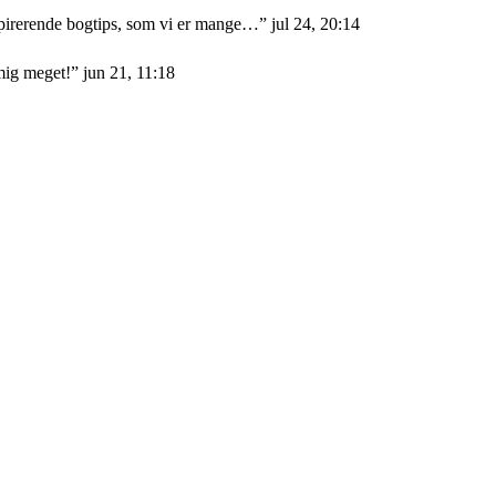
nspirerende bogtips, som vi er mange…
”
jul 24, 20:14
mig meget!
”
jun 21, 11:18