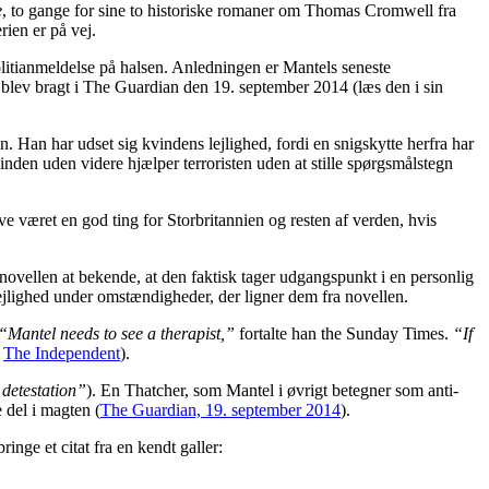
e
, to gange for sine to historiske romaner om Thomas Cromwell fra
rien er på vej.
politianmeldelse på halsen. Anledningen er Mantels seneste
blev bragt i The Guardian den 19. september 2014 (læs den i sin
n. Han har udset sig kvindens lejlighed, fordi en snigskytte herfra har
inden uden videre hjælper terroristen uden at stille spørgsmålstegn
ve været en god ting for Storbritannien og resten af verden, hvis
 novellen at bekende, at den faktisk tager udgangspunkt i en personlig
ejlighed under omstændigheder, der ligner dem fra novellen.
“Mantel needs to see a therapist,”
fortalte han the Sunday Times.
“If
a
The Independent
).
g detestation”
). En Thatcher, som Mantel i øvrigt betegner som anti-
 del i magten (
The Guardian, 19. september 2014
).
nge et citat fra en kendt galler: