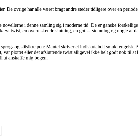
torier. De øvrige har alle været bragt andre steder tidligere over en peri
le novellerne i denne samling sig i moderne tid. De er ganske forskell
et skævt twist, en overraskende slutning, en gotisk stemning og nogle af 
sprog- og stilsikre pen: Mantel skriver et indiskutabelt smukt engelsk. Me
 var plottet eller det afsluttende twist alligevel ikke helt godt nok til 
il at anskaffe mig bogen.