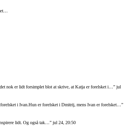
eret…
et nok er lidt forsimplet blot at skrive, at Katja er forelsket i…
”
jul
orelsket i Ivan.Hun er forelsket i Dmitrij, mens Ivan er forelsket…
”
nspirere lidt. Og også tak…
”
jul 24, 20:50