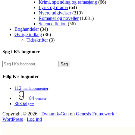
Krimi, spænding og ramasjang
(66)
Lyrik og drama
(64)
Nyere udgivelser
(319)
Romaner og noveller
(1.081)
Science fiction
(56)
Boghandeler
(34)
Øvrige indlæg
(36)
Tidsskrifter
(3)
Søg i K’s bognoter
Følg K's bognoter
112
mailabonnenter
84
venner
363
følgere
Copyright © 2026 ·
Dynamik-Gen
on
Genesis Framework
·
WordPress
·
Log ind