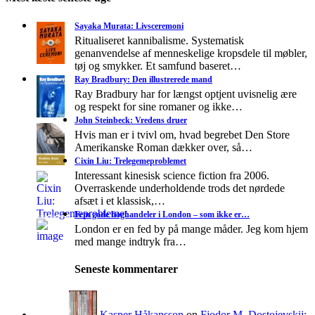
Sayaka Murata: Livsceremoni
Ritualiseret kannibalisme. Systematisk
genanvendelse af menneskelige kropsdele til møbler,
tøj og smykker. Et samfund baseret…
Ray Bradbury: Den illustrerede mand
Ray Bradbury har for længst optjent uvisnelig ære
og respekt for sine romaner og ikke…
John Steinbeck: Vredens druer
Hvis man er i tvivl om, hvad begrebet Den Store
Amerikanske Roman dækker over, så…
Cixin Liu: Trelegemeproblemet
Interessant kinesisk science fiction fra 2006.
Overraskende underholdende trods det nørdede
afsæt i et klassisk,…
Fem gode boghandeler i London – som ikke er…
London er en fed by på mange måder. Jeg kom hjem
med mange indtryk fra…
Seneste kommentarer
Kasper Håkansson
on
Fjodor M. Dostojevskij: