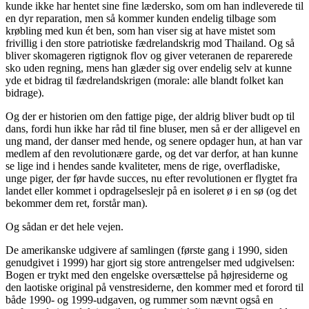
kunde ikke har hentet sine fine lædersko, som om han indleverede til
en dyr reparation, men så kommer kunden endelig tilbage som
krøbling med kun ét ben, som han viser sig at have mistet som
frivillig i den store patriotiske fædrelandskrig mod Thailand. Og så
bliver skomageren rigtignok flov og giver veteranen de reparerede
sko uden regning, mens han glæder sig over endelig selv at kunne
yde et bidrag til fædrelandskrigen (morale: alle blandt folket kan
bidrage).
Og der er historien om den fattige pige, der aldrig bliver budt op til
dans, fordi hun ikke har råd til fine bluser, men så er der alligevel en
ung mand, der danser med hende, og senere opdager hun, at han var
medlem af den revolutionære garde, og det var derfor, at han kunne
se lige ind i hendes sande kvaliteter, mens de rige, overfladiske,
unge piger, der før havde succes, nu efter revolutionen er flygtet fra
landet eller kommet i opdragelseslejr på en isoleret ø i en sø (og det
bekommer dem ret, forstår man).
Og sådan er det hele vejen.
De amerikanske udgivere af samlingen (første gang i 1990, siden
genudgivet i 1999) har gjort sig store antrengelser med udgivelsen:
Bogen er trykt med den engelske oversættelse på højresiderne og
den laotiske original på venstresiderne, den kommer med et forord til
både 1990- og 1999-udgaven, og rummer som nævnt også en