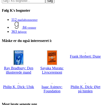
Følg K's bognoter
112
mailabonnenter
84
venner
363
følgere
Måske er du også interesseret i:
Frank Herbert: Dune
Ray Bradbury: Den
Sayaka Murata:
illustrerede mand
Livsceremoni
Philip K. Dick: Ubik
Isaac Asimov:
Philip K. Dick: Øjet
Foundation
på himlen
Mest læste seneste uge