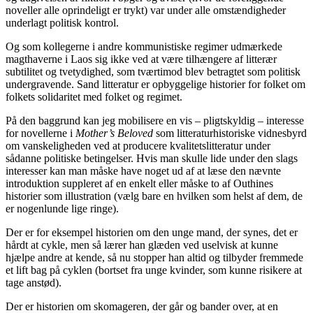
noveller alle oprindeligt er trykt) var under alle omstændigheder
underlagt politisk kontrol.
Og som kollegerne i andre kommunistiske regimer udmærkede
magthaverne i Laos sig ikke ved at være tilhængere af litterær
subtilitet og tvetydighed, som tværtimod blev betragtet som politisk
undergravende. Sand litteratur er opbyggelige historier for folket om
folkets solidaritet med folket og regimet.
På den baggrund kan jeg mobilisere en vis – pligtskyldig – interesse
for novellerne i
Mother’s Beloved
som litteraturhistoriske vidnesbyrd
om vanskeligheden ved at producere kvalitetslitteratur under
sådanne politiske betingelser. Hvis man skulle lide under den slags
interesser kan man måske have noget ud af at læse den nævnte
introduktion suppleret af en enkelt eller måske to af Outhines
historier som illustration (vælg bare en hvilken som helst af dem, de
er nogenlunde lige ringe).
Der er for eksempel historien om den unge mand, der synes, det er
hårdt at cykle, men så lærer han glæden ved uselvisk at kunne
hjælpe andre at kende, så nu stopper han altid og tilbyder fremmede
et lift bag på cyklen (bortset fra unge kvinder, som kunne risikere at
tage anstød).
Der er historien om skomageren, der går og bander over, at en