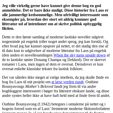
Jeg ville virkelig gerne have kunnet give denne bog en god
anmeldelse. Det er bare ikke muligt. Disse historier fra Laos er
alle jammerligt kedsommelige. Men ufrivilligt interessante som
eksempler på, hvordan der stort set aldrig kommer god
litteratur ud af intentioner om at skrive politisk opbyggelig
fiktion.
Dette er den første samling af moderne laotiske noveller udgivet
nogensinde på engelsk (eller noget andet sprog, jeg kan forstå). Og
efter hvad jeg har kunnet opspore på nettet, er det stadig den ene af
til dato kun to udgivelser af moderne litteratur fra Laos på engelsk
(den anden er novellesamlingen
When the sky turns upside down
af
de to laotiske søstre Douang Champa og Dekked). Der er skrevet
romaner i Laos, men ingen af dem er oversat. Derudover er kun
oversat enkelte klassiske tekster fra laotisk folklore.
Der var således ikke meget at vælge imellem, da jeg skulle finde en
bog fra Laos til mit projekt om
at læse verden rundt
. Outhine
Bounyavongs
Mother’s Beloved
fandt jeg frem til via andre
bogbloggere interesseret i bøger fra litterært obskure lande, og disse
andre syntes heller ikke at have haft held med at finde frem til andet.
Outhine Bounyavong (f.1942) betegnes i omtalerne på nettet og i
bogens forord som en af Laos’ fremmeste moderne fiktionsforfattere