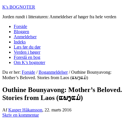
K's BOGNOTER
Jorden rundt i litteraturen: Anmeldelser af bøger fra hele verden
Forside
Bloggen
Anmeldelser
Indeks
Læs før du dør
Verden i bøger
Foreslå en bog
Om K’s bognoter
Du er her:
Forside
/
Boganmeldelser
/
Outhine Bounyavong:
Mother’s Beloved. Stories from Laos (ແພງແມ່)
Outhine Bounyavong: Mother’s Beloved.
Stories from Laos (ແພງແມ່)
Af
Kasper Håkansson
,
22. marts 2016
Skriv en kommentar