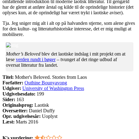
omfattende introduktion til moderne laotisk litteratur. Til gengæld
har de glemt at anføre årstal og kilde til de oprindelige historier (det
oplyses kun, at de oprindeligt har været trykt i laotiske aviser).
Tja. Jeg sniger mig alt i alt op på halvanden stjerne, som alene gives
for den kultur- og litteraturhistoriske interesse, det er mig muligt at
mobilisere.
Mother’s Beloved
blev det laotiske indslag i mit projekt om at
læse
verden rundt i bøger
– tvunget af det ringe udbud af
oversat litteratur fra landet.
Titel:
Mother's Beloved. Stories from Laos
Forfatter:
Outhine Bounyavong
Udgiver:
University of Washington Press
Udgivelsesdato:
199
Sider:
163
Originalsprog:
Laotisk
Oversætter:
Daniel Duffy
Opr. udgivelsesår:
Uoplyst
Læst:
Marts 2016
K's vurdering: