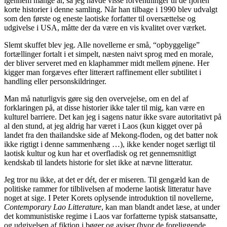
igennem mange år, så jeg havde visse forventninger til de fjorten
korte historier i denne samling. Når han tilbage i 1990 blev udvalgt
som den første og eneste laotiske forfatter til oversættelse og
udgivelse i USA, måtte der da være en vis kvalitet over værket.
Slemt skuffet blev jeg. Alle novellerne er små, “opbyggelige”
fortællinger fortalt i et simpelt, næsten naivt sprog med en morale,
der bliver serveret med en klaphammer midt mellem øjnene. Her
kigger man forgæves efter litterært raffinement eller subtilitet i
handling eller personskildringer.
Man må naturligvis gøre sig den overvejelse, om en del af
forklaringen på, at disse historier ikke taler til mig, kan være en
kulturel barriere. Det kan jeg i sagens natur ikke svare autoritativt på
al den stund, at jeg aldrig har været i Laos (kun kigget over på
landet fra den thailandske side af Mekong-floden, og det batter nok
ikke rigtigt i denne sammenhæng …), ikke kender noget særligt til
laotisk kultur og kun har et overfladisk og ret gennemsnitligt
kendskab til landets historie for slet ikke at nævne litteratur.
Jeg tror nu ikke, at det er dét, der er miseren. Til gengæld kan de
politiske rammer for tilblivelsen af moderne laotisk litteratur have
noget at sige. I Peter Korets oplysende introduktion til novellerne,
Contemporary Lao Litterature
, kan man blandt andet læse, at under
det kommunistiske regime i Laos var forfatterne typisk statsansatte,
og udgivelsen af fiktion i bøger og aviser (hvor de foreliggende