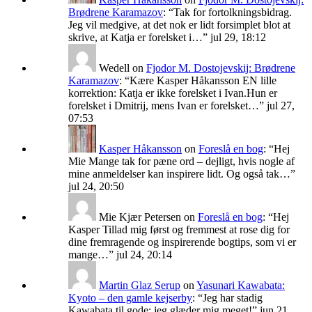
Brødrene Karamazov
: “
Tak for fortolkningsbidrag.
Jeg vil medgive, at det nok er lidt forsimplet blot at
skrive, at Katja er forelsket i…
”
jul 29, 18:12
Wedell
on
Fjodor M. Dostojevskij: Brødrene
Karamazov
: “
Kære Kasper Håkansson EN lille
korrektion: Katja er ikke forelsket i Ivan.Hun er
forelsket i Dmitrij, mens Ivan er forelsket…
”
jul 27,
07:53
Kasper Håkansson
on
Foreslå en bog
: “
Hej
Mie Mange tak for pæne ord – dejligt, hvis nogle af
mine anmeldelser kan inspirere lidt. Og også tak…
”
jul 24, 20:50
Mie Kjær Petersen
on
Foreslå en bog
: “
Hej
Kasper Tillad mig først og fremmest at rose dig for
dine fremragende og inspirerende bogtips, som vi er
mange…
”
jul 24, 20:14
Martin Glaz Serup
on
Yasunari Kawabata:
Kyoto – den gamle kejserby
: “
Jeg har stadig
Kawabata til gode; jeg glæder mig meget!
”
jun 21,