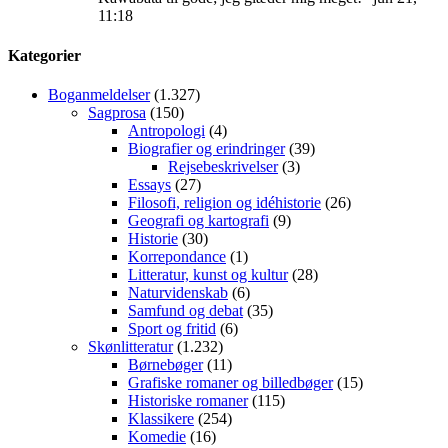
11:18
Kategorier
Boganmeldelser
(1.327)
Sagprosa
(150)
Antropologi
(4)
Biografier og erindringer
(39)
Rejsebeskrivelser
(3)
Essays
(27)
Filosofi, religion og idéhistorie
(26)
Geografi og kartografi
(9)
Historie
(30)
Korrepondance
(1)
Litteratur, kunst og kultur
(28)
Naturvidenskab
(6)
Samfund og debat
(35)
Sport og fritid
(6)
Skønlitteratur
(1.232)
Børnebøger
(11)
Grafiske romaner og billedbøger
(15)
Historiske romaner
(115)
Klassikere
(254)
Komedie
(16)