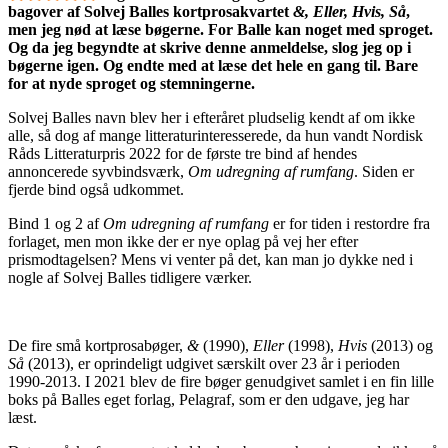
bagover af Solvej Balles kortprosakvartet
&, Eller, Hvis, Så
,
men jeg nød at læse bøgerne. For Balle kan noget med sproget.
Og da jeg begyndte at skrive denne anmeldelse, slog jeg op i
bøgerne igen. Og endte med at læse det hele en gang til. Bare
for at nyde sproget og stemningerne.
Solvej Balles navn blev her i efteråret pludselig kendt af om ikke
alle, så dog af mange litteraturinteresserede, da hun vandt Nordisk
Råds Litteraturpris 2022 for de første tre bind af hendes
annoncerede syvbindsværk,
Om udregning af rumfang
. Siden er
fjerde bind også udkommet.
Bind 1 og 2 af
Om udregning af rumfang
er for tiden i restordre fra
forlaget, men mon ikke der er nye oplag på vej her efter
prismodtagelsen? Mens vi venter på det, kan man jo dykke ned i
nogle af Solvej Balles tidligere værker.
De fire små kortprosabøger,
&
(1990),
Eller
(1998),
Hvis
(2013) og
Så
(2013), er oprindeligt udgivet særskilt over 23 år i perioden
1990-2013. I 2021 blev de fire bøger genudgivet samlet i en fin lille
boks på Balles eget forlag, Pelagraf, som er den udgave, jeg har
læst.