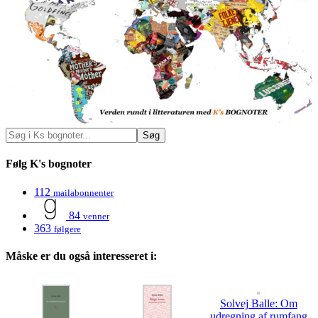
Følg K's bognoter
112
mailabonnenter
84
venner
363
følgere
Måske er du også interesseret i:
Solvej Balle: Om
udregning af rumfang