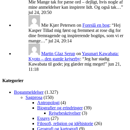
Mie Mange tak for pæne ord – dejligt, hvis nogle af
mine anmeldelser kan inspirere lidt. Og også tak…
”
jul 24, 20:50
Mie Kjær Petersen
on
Foreslå en bog
: “
Hej
Kasper Tillad mig først og fremmest at rose dig for
dine fremragende og inspirerende bogtips, som vi er
mange…
”
jul 24, 20:14
Martin Glaz Serup
on
Yasunari Kawabata:
Kyoto – den gamle kejserby
: “
Jeg har stadig
Kawabata til gode; jeg glæder mig meget!
”
jun 21,
11:18
Kategorier
Boganmeldelser
(1.327)
Sagprosa
(150)
Antropologi
(4)
Biografier og erindringer
(39)
Rejsebeskrivelser
(3)
Essays
(27)
Filosofi, religion og idéhistorie
(26)
Geografi og kartografi
(9)