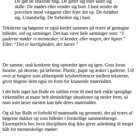
De gør de enkleste ting. De gifter sig eller lader sig
skille. De mødes eller vender sig bort. I hast sender de
porcelæn imod væggene eller fejer det op. De forløber
sig. Ustandselig. De forbedrer sig i hast.
Teksterne og bøgerne er også kædet sammen på tværs af gentagne
billeder, ord og sætninger. Det kan være hele sætninger som:
“I
gaderne møder vi mennesker, vi kender, eller nogen, der ligner.”
Eller:
“Det er kærligheden, der bærer.”
De samme, små konkrete ting optræder igen og igen. Grus foran
husene, på skoene, på læberne. Plastic, papir og æsker i gaderne. Ud
over at fungere som afdæmpede krydsreferencer mellem teksterne,
giver tingene dem også en form for knasende materialitet.
I det hele taget har Balle en sublim evne til med helt enkle sproglige
virkemidler at mane helt almindelige situationer og steder frem, så
man som læser næsten kan føle deres materialitet.
Og så har Balle et forhold til matematik og geometri, der på tværs af
bøgerne dukker op som billeder i forskellige sammenhænge.
Eksempelvis her, hvor disciplinen dog ikke giver anledning til meget
håb for menneskelige møder: