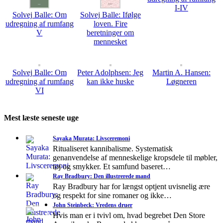
I-IV
Solvej Balle: Om
Solvej Balle: Ifølge
udregning af rumfang
loven. Fire
V
beretninger om
mennesket
Solvej Balle: Om
Peter Adolphsen: Jeg
Martin A. Hansen:
udregning af rumfang
kan ikke huske
Løgneren
VI
Mest læste seneste uge
Sayaka Murata: Livsceremoni
Ritualiseret kannibalisme. Systematisk
genanvendelse af menneskelige kropsdele til møbler,
tøj og smykker. Et samfund baseret…
Ray Bradbury: Den illustrerede mand
Ray Bradbury har for længst optjent uvisnelig ære
og respekt for sine romaner og ikke…
John Steinbeck: Vredens druer
Hvis man er i tvivl om, hvad begrebet Den Store