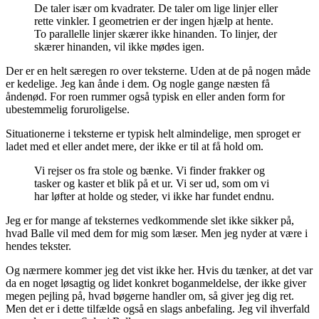
De taler især om kvadrater. De taler om lige linjer eller
rette vinkler. I geometrien er der ingen hjælp at hente.
To parallelle linjer skærer ikke hinanden. To linjer, der
skærer hinanden, vil ikke mødes igen.
Der er en helt særegen ro over teksterne. Uden at de på nogen måde
er kedelige. Jeg kan ånde i dem. Og nogle gange næsten få
åndenød. For roen rummer også typisk en eller anden form for
ubestemmelig foruroligelse.
Situationerne i teksterne er typisk helt almindelige, men sproget er
ladet med et eller andet mere, der ikke er til at få hold om.
Vi rejser os fra stole og bænke. Vi finder frakker og
tasker og kaster et blik på et ur. Vi ser ud, som om vi
har løfter at holde og steder, vi ikke har fundet endnu.
Jeg er for mange af teksternes vedkommende slet ikke sikker på,
hvad Balle vil med dem for mig som læser. Men jeg nyder at være i
hendes tekster.
Og nærmere kommer jeg det vist ikke her. Hvis du tænker, at det var
da en noget løsagtig og lidet konkret boganmeldelse, der ikke giver
megen pejling på, hvad bøgerne handler om, så giver jeg dig ret.
Men det er i dette tilfælde også en slags anbefaling. Jeg vil ihverfald