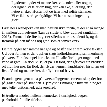
I gaderne møder vi mennesker, vi kender, eller nogen,
der ligner. Vi taler om ting, der kan ske, eller ting, der
netop er sket. Hoster lidt og taler med rolige stemmer.
Vi er ikke særlige skyldige. Vi har næsten ingenting
gjort.
Læst her i retrospekt kan man næsten ikke forstå, at der er så mange
år mellem udgivelserne (kun de sidste to blev udgivet samtidig i
2013). Formen i de fire bøger er således nærmest identisk, og de
fremstår på den måde i høj grad som et samlet værk.
De fire bøger har samme længde og består alle af fem korte tekster.
Ud over formen er der også en slags indholdsmæssig sammenhæng
på tværs. For eksempel har tekst nr. II i alle fire bøger noget med
vand at gøre: En flod, vi sejler på. En flod, der går over sin bredder
og ind i husene. En flod, der flyder gennem landskabet, historien og
livet. Vand og mennesker, der flyder mod havet.
Et andet gentagent tema på tværs af bøgerne er mennesker, der bor
på gaden eller på stranden. Hjemløse? Flytninge? Ihvertfald noget
med telte, usikkerhed, udleverethed.
Et tredje er mødet mellem mennesker i kærlighed, begær,
parforhold, familiestiftelse.