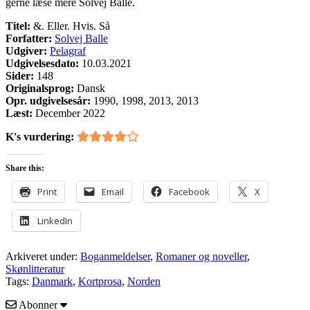
gerne læse mere Solvej Balle.
Titel:
&. Eller. Hvis. Så
Forfatter:
Solvej Balle
Udgiver:
Pelagraf
Udgivelsesdato:
10.03.2021
Sider:
148
Originalsprog:
Dansk
Opr. udgivelsesår:
1990, 1998, 2013, 2013
Læst:
December 2022
K's vurdering:
Share this:
Print
Email
Facebook
X
LinkedIn
Arkiveret under:
Boganmeldelser
,
Romaner og noveller
,
Skønlitteratur
Tags:
Danmark
,
Kortprosa
,
Norden
Abonner