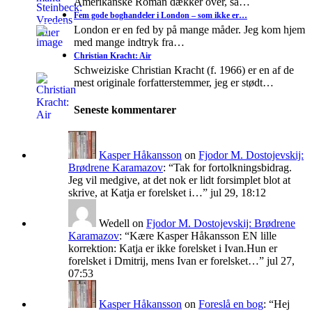
Amerikanske Roman dækker over, så…
Fem gode boghandeler i London – som ikke er…
London er en fed by på mange måder. Jeg kom hjem
med mange indtryk fra…
Christian Kracht: Air
Schweiziske Christian Kracht (f. 1966) er en af de
mest originale forfatterstemmer, jeg er stødt…
Seneste kommentarer
Kasper Håkansson
on
Fjodor M. Dostojevskij:
Brødrene Karamazov
: “
Tak for fortolkningsbidrag.
Jeg vil medgive, at det nok er lidt forsimplet blot at
skrive, at Katja er forelsket i…
”
jul 29, 18:12
Wedell
on
Fjodor M. Dostojevskij: Brødrene
Karamazov
: “
Kære Kasper Håkansson EN lille
korrektion: Katja er ikke forelsket i Ivan.Hun er
forelsket i Dmitrij, mens Ivan er forelsket…
”
jul 27,
07:53
Kasper Håkansson
on
Foreslå en bog
: “
Hej