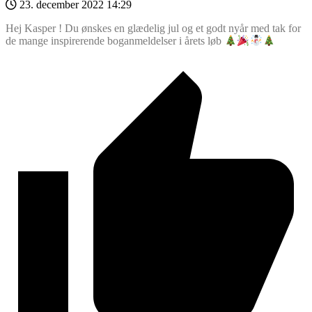
23. december 2022 14:29
Hej Kasper ! Du ønskes en glædelig jul og et godt nyår med tak for
de mange inspirerende boganmeldelser i årets løb