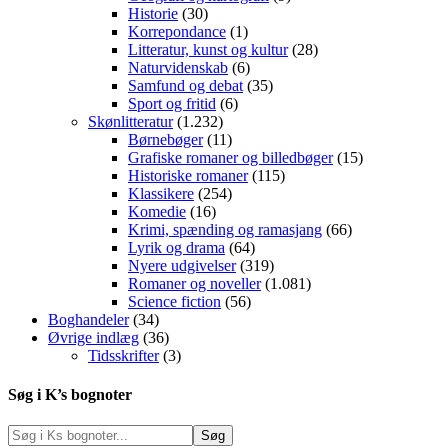
Historie
(30)
Korrepondance
(1)
Litteratur, kunst og kultur
(28)
Naturvidenskab
(6)
Samfund og debat
(35)
Sport og fritid
(6)
Skønlitteratur
(1.232)
Børnebøger
(11)
Grafiske romaner og billedbøger
(15)
Historiske romaner
(115)
Klassikere
(254)
Komedie
(16)
Krimi, spænding og ramasjang
(66)
Lyrik og drama
(64)
Nyere udgivelser
(319)
Romaner og noveller
(1.081)
Science fiction
(56)
Boghandeler
(34)
Øvrige indlæg
(36)
Tidsskrifter
(3)
Søg i K’s bognoter