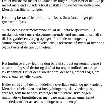
Det er måske for meget at kalde dem bøger – hver især er de ikke på
meget mere end 18 siders tekst adskilt af nogle blanke skilleblade.
Men de har litterær tyngde.
Hver bog består af fem kortprosatekster. Små fortællinger på
grænsen til lyrik.
Vi er i den eksperimenterende del af de litterære spektrum. Og
måske nok også mere eksperimenterende, end min smag normalt er
til. I begyndelsen var jeg optaget af at finde meningen og
sammenhængen. I den enkelte tekst, i teksterne på tværs af hver bog
og på tværs af de fire udgivelser.
Ret hurtigt overgav jeg mig dog bare til sproget og stemningerne i
teksterne. Jeg skal derfor også afstå fra nogen indholdsmæssige
tekstanalyser. Det er der sikkert andre, der har gjort det i og gjort
bedre, end jeg ville kunne.
Balles skrift er på den umiddelbare overflade enkel og genkendelig.
Men der er hele tiden små forskydninger og skævheder på spil i
sproget, som får hendes sætninger til at vibrere. Ikke nogen
grammatiske finurligheder, men bare små, næsten umærkeligt
anderledes måder at sætte sætningerne sammen på.