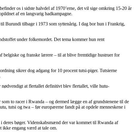
efinder os i sidste halvdel af 1970’erne, det vil sige omkring 15-20 år
 opildnet af en langvarig hadkampagne.
il Burundi tilbage i 1973 som syttenårig. I dag bor hun i Frankrig,
ændstoffet under folkemordet. Det tema kommer hun rent
elgiske og franske lærere – til at blive fremtidige hustruer for
rdning sikrer dog adgang for 10 procent tutsi-piger. Tutsierne
.
endigt at flertallet definitivt blev flertallet, ville hutu-
er som to racer i Rwanda – og dermed lægge en af grundstenene til de
hutu, tutsi og twa – før europæerne fandt på at opdele menneskene i
det i deres bøger. Videnskabsmænd der var kommet til Rwanda af
et ikke engang værd at tale om.