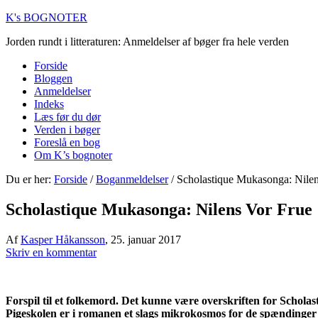
K's BOGNOTER
Jorden rundt i litteraturen: Anmeldelser af bøger fra hele verden
Forside
Bloggen
Anmeldelser
Indeks
Læs før du dør
Verden i bøger
Foreslå en bog
Om K’s bognoter
Du er her:
Forside
/
Boganmeldelser
/
Scholastique Mukasonga: Nilen
Scholastique Mukasonga: Nilens Vor Frue
Af
Kasper Håkansson
,
25. januar 2017
Skriv en kommentar
Forspil til et folkemord. Det kunne være overskriften for Schol
Pigeskolen er i romanen et slags mikrokosmos for de spændinger 