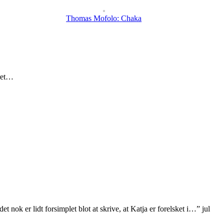
Thomas Mofolo: Chaka
eret…
et nok er lidt forsimplet blot at skrive, at Katja er forelsket i…
”
jul