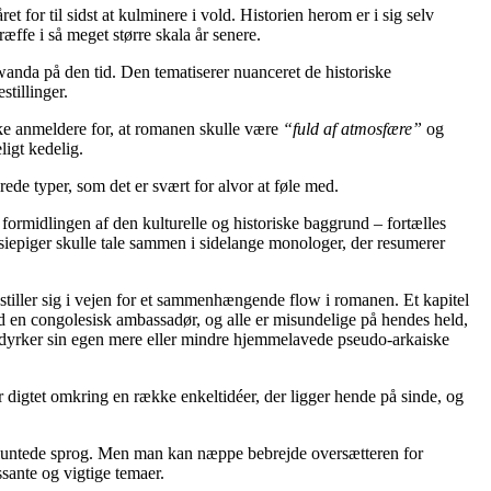
for til sidst at kulminere i vold. Historien herom er i sig selv
ffe i så meget større skala år senere.
anda på den tid. Den tematiserer nuanceret de historiske
stillinger.
ske anmeldere for, at romanen skulle være
“fuld af atmosfære”
og
igt kedelig.
de typer, som det er svært for alvor at føle med.
rmidlingen af den kulturelle og historiske baggrund – fortælles
siepiger skulle tale sammen i sidelange monologer, der resumerer
tiller sig i vejen for et sammenhængende flow i romanen. Et kapitel
ed en congolesisk ambassadør, og alle er misundelige på hendes held,
er dyrker sin egen mere eller mindre hjemmelavede pseudo-arkaiske
 digtet omkring en række enkeltidéer, der ligger hende på sinde, og
 kluntede sprog. Men man kan næppe bebrejde oversætteren for
sante og vigtige temaer.