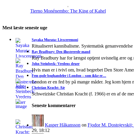
Tierno Monénembo: The King of Kahel
Mest læste seneste uge
Sayaka Murata: Livsceremoni
Ritualiseret kannibalisme. Systematisk genanvendelse
Ray Bradbury: Den illustrerede mand
Ray Bradbury har for længst optjent uvisnelig ære og
John Steinbeck: Vredens druer
Hvis man er i tvivl om, hvad begrebet Den Store A
Fem gode boghandeler i London – som ikke er…
London er en fed by på mange måder. Jeg kom hjem 
Christian Kracht: Air
Schweiziske Christian Kracht (f. 1966) er en af de mes
Seneste kommentarer
Kasper Håkansson
on
Fjodor M. Dostojevskij
29, 18:12