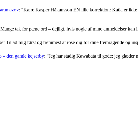
Karamazov
: “
Kære Kasper Håkansson EN lille korrektion: Katja er ikke f
Mange tak for pæne ord – dejligt, hvis nogle af mine anmeldelser kan i
er Tillad mig først og fremmest at rose dig for dine fremragende og i
 – den gamle kejserby
: “
Jeg har stadig Kawabata til gode; jeg glæder 