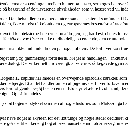
ende tema er spændingen mellem hutuer og tutsier, som øges henover året 
 baggrund af de tilsvarende uhyrligheder, som vi læsere ved vil indtræ
oner. Den behandler en mængde interessante aspekter af samfundet i Rw
 tiden, ikke mindst til kolonitiden og europæernes besættelse af racefore
vet. I klapteksterne i den version af bogen, jeg har læst, citeres fran
kuffe:
Nilens Vor Frue
er ikke uudholdeligt spændende, den er uudholdel
mmer man ikke ind under huden på nogen af dem. De forbliver konstruere
et tung og gammeldags fortællestil. Meget af handlingen – inklusive fo
ære dialog. Det virker helt utroværdigt, at selv nok så begavede gymna
gens 12 kapitler har således en overvejende episodisk karakter, som s
klædte bjerge. Et andet handler om en af pigerne, der bliver forlovet m
pigers foruroligende besøg hos en en sindsforstyrret ældre hvid mand, d
piger. Og så fremdeles.
tryk, at bogen er stykket sammen af nogle historier, som Mukasonga har
vis have noget af skylden for det lidt tunge og nogle steder decideret
e gør det til en kedelig bog at læse, uanset de indholdsmæssigt interes