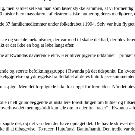
sig, men samlet set kan man som læser stykke sammen, at vi formentlig b
tutsier blev massakreret af ekstremistiske hutuer og deres medløbere,
de 37 familiemedlemmer under folkedrabet i 1994. Selv var hun flygtet t
ke og sociale mekanismer, der var med til skabe det had, der blev br
 er det ikke en bog at løbe langt efter.
ne af Rwandas daværende elite. Her bliver pigerne uddannet – primæt af b
ende og største befolkningsgruppe i Rwanda på det tidspunkt. En kvoteo
eliggørelse og ydmygelse fra flertallet af deres hutu-klassekammerater
-pige. Men det forpligtede ikke for noget for fremtiden. Når det blev nødv
le i helt grundlæggende at installere forestillingen om hutuer og tutsi
n overhovedet meningsfuldt kan tale om to eller tre “racer” i Rwanda – 
 der sagde det, og det var dem der have opdaget det. De havde skrevet 
 til at tilbagevise. To racer: Hutu/tutsi. Bantu/hamit. Den tredje var d