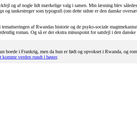
ejl og af nogle lidt mærkelige valg i satsen. Min læsning blev således f
gn og tankestreger som typografi (om dette sidste er den danske oversætte
tematiseringen af Rwandas historie og de psyko-sociale magtmekanismer,
rdentlig roman. Og så er der ekstra minuspoint for satsfejl i den danske
un boede i Frankrig, men da hun er født og opvokset i Rwanda, og rom
t komme verden rundt i bøger
.