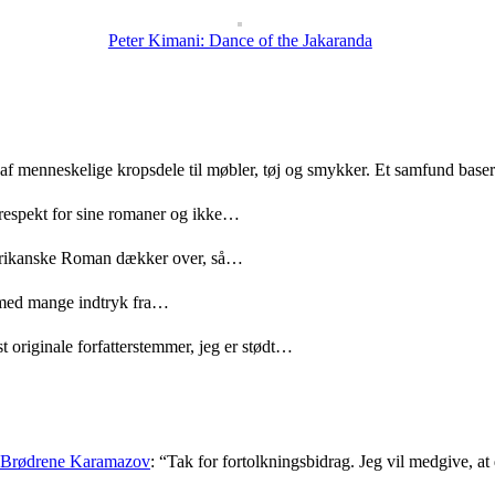
Peter Kimani: Dance of the Jakaranda
 af menneskelige kropsdele til møbler, tøj og smykker. Et samfund bas
 respekt for sine romaner og ikke…
merikanske Roman dækker over, så…
med mange indtryk fra…
t originale forfatterstemmer, jeg er stødt…
: Brødrene Karamazov
: “
Tak for fortolkningsbidrag. Jeg vil medgive, at d