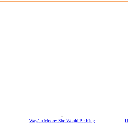
Wayétu Moore: She Would Be King
U