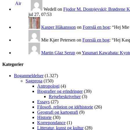
Wedell
on
Fjodor M. Dostojevskij: Brødrene 
jul 27, 07:53
Kasper Håkansson
on
Foreslå en bog
: “
Hej Mie 
Mie Kjær Petersen
on
Foreslå en bog
: “
Hej Kasp
Martin Glaz Serup
on
Yasunari Kawabata: Kyoto
Kategorier
Boganmeldelser
(1.327)
Sagprosa
(150)
Antropologi
(4)
Biografier og erindringer
(39)
Rejsebeskrivelser
(3)
Essays
(27)
Filosofi, religion og idéhistorie
(26)
Geografi og kartografi
(9)
Historie
(30)
Korrepondance
(1)
Litteratur, kunst og kultur
(28)