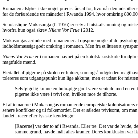
Romanen afslører ikke noget præcist årstal for, hvornår den udspiller 
før de forfærdende tre måneder i Rwanda 1994, hvor omkring 800.000 
Scholastique Mukasonga (f. 1956) er selv af tutsi-afstamning og miste
hvorfra hun også skrev
Nilens Vor Frue
i 2012.
Mukasongas ærinde med romanen er at opspore nogle af de psykologis
indholdsmæssigt godt omkring i romanen. Men fra et litterært synspunkt
Nilens Vor Frue
er i romanen navnet på en katolsk kostskole for døtre
magtfulde mænd.
Flertallet af pigerne på skolen er hutuer, som også udgør den magthav
tolereres som udgangspunkt kun lige akkurat, men er udsat for mistænk
Selvfølgelig kunne en hutu-pige godt være veninde med en en tutsi
pigerne ikke være i tvivl om, hvilken race de tilhørte.
Et af temaerne i Mukasongas roman er de europæiske kolonisatorers rol
senere konflikter og til folkemordet. Det er således tvivlsomt, om ma
landet i racer efter fysiske kendetegn:
[Racerne] var der to af i Rwanda. Eller tre. Det var de hvide,
samme grund, havde målt alles kranier. Deres konklusion var ikke