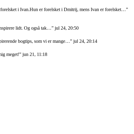
orelsket i Ivan.Hun er forelsket i Dmitrij, mens Ivan er forelsket…
”
nspirere lidt. Og også tak…
”
jul 24, 20:50
nspirerende bogtips, som vi er mange…
”
jul 24, 20:14
mig meget!
”
jun 21, 11:18