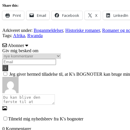
Share this:
Print
Email
Facebook
X
LinkedIn
Arkiveret under:
Boganmeldelser
,
Historiske romaner
,
Romaner og no
Tags:
Afrika
,
Rwanda
Abonner
Giv mig besked om
Jeg giver hermed tilladelse til, at K's BOGNOTER kan bruge min e
Tilmeld mig nyhedsbrev fra K's bognoter
0
Kommentarer