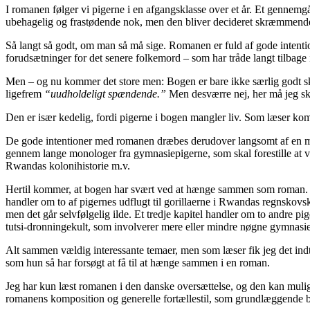
I romanen følger vi pigerne i en afgangsklasse over et år. Et gennemgå
ubehagelig og frastødende nok, men den bliver decideret skræmmende på
Så langt så godt, om man så må sige. Romanen er fuld af gode intenti
forudsætninger for det senere folkemord – som har tråde langt tilbage i
Men – og nu kommer det store men: Bogen er bare ikke særlig godt skre
ligefrem
“uudholdeligt spændende.”
Men desværre nej, her må jeg s
Den er især kedelig, fordi pigerne i bogen mangler liv. Som læser ko
De gode intentioner med romanen dræbes derudover langsomt af en meg
gennem lange monologer fra gymnasiepigerne, som skal forestille at v
Rwandas kolonihistorie m.v.
Hertil kommer, at bogen har svært ved at hænge sammen som roman. Bo
handler om to af pigernes udflugt til gorillaerne i Rwandas regnskovs
men det går selvfølgelig ilde. Et tredje kapitel handler om to andre 
tutsi-dronningekult, som involverer mere eller mindre nøgne gymnasie
Alt sammen vældig interessante temaer, men som læser fik jeg det ind
som hun så har forsøgt at få til at hænge sammen i en roman.
Jeg har kun læst romanen i den danske oversættelse, og den kan mulig
romanens komposition og generelle fortællestil, som grundlæggende bar