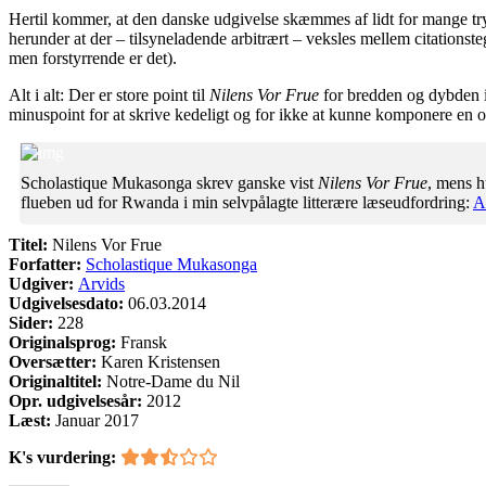
Hertil kommer, at den danske udgivelse skæmmes af lidt for mange trykf
herunder at der – tilsyneladende arbitrært – veksles mellem citationste
men forstyrrende er det).
Alt i alt: Der er store point til
Nilens Vor Frue
for bredden og dybden i 
minuspoint for at skrive kedeligt og for ikke at kunne komponere en o
Scholastique Mukasonga skrev ganske vist
Nilens Vor Frue
, mens h
flueben ud for Rwanda i min selvpålagte litterære læseudfordring:
A
Titel:
Nilens Vor Frue
Forfatter:
Scholastique Mukasonga
Udgiver:
Arvids
Udgivelsesdato:
06.03.2014
Sider:
228
Originalsprog:
Fransk
Oversætter:
Karen Kristensen
Originaltitel:
Notre-Dame du Nil
Opr. udgivelsesår:
2012
Læst:
Januar 2017
K's vurdering: