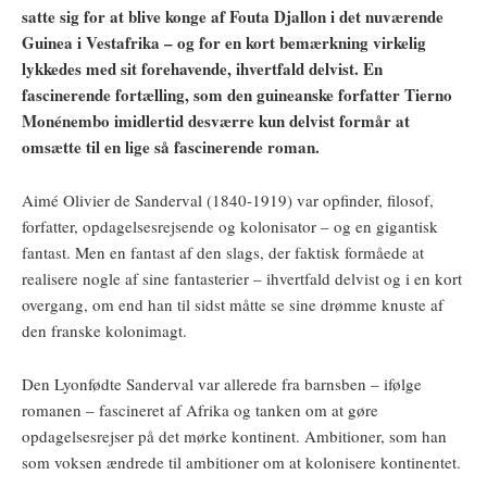
satte sig for at blive konge af Fouta Djallon i det nuværende
Guinea i Vestafrika – og for en kort bemærkning virkelig
lykkedes med sit forehavende, ihvertfald delvist. En
fascinerende fortælling, som den guineanske forfatter Tierno
Monénembo imidlertid desværre kun delvist formår at
omsætte til en lige så fascinerende roman.
Aimé Olivier de Sanderval (1840-1919) var opfinder, filosof,
forfatter, opdagelsesrejsende og kolonisator – og en gigantisk
fantast. Men en fantast af den slags, der faktisk formåede at
realisere nogle af sine fantasterier – ihvertfald delvist og i en kort
overgang, om end han til sidst måtte se sine drømme knuste af
den franske kolonimagt.
Den Lyonfødte Sanderval var allerede fra barnsben – ifølge
romanen – fascineret af Afrika og tanken om at gøre
opdagelsesrejser på det mørke kontinent. Ambitioner, som han
som voksen ændrede til ambitioner om at kolonisere kontinentet.