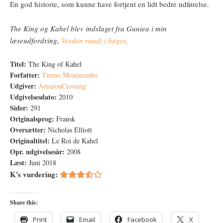
En god historie, som kunne have fortjent en lidt bedre udførelse.
The King og Kahel blev indslaget fra Guniea i min
læseudfordring,
Verden rundt i bøger
.
Titel:
The King of Kahel
Forfatter:
Tierno Monénembo
Udgiver:
AmazonCrossing
Udgivelsesdato:
2010
Sider:
291
Originalsprog:
Fransk
Oversætter:
Nicholas Elliott
Originaltitel:
Le Roi de Kahel
Opr. udgivelsesår:
2008
Læst:
Juni 2018
K's vurdering:
Share this:
Print
Email
Facebook
X