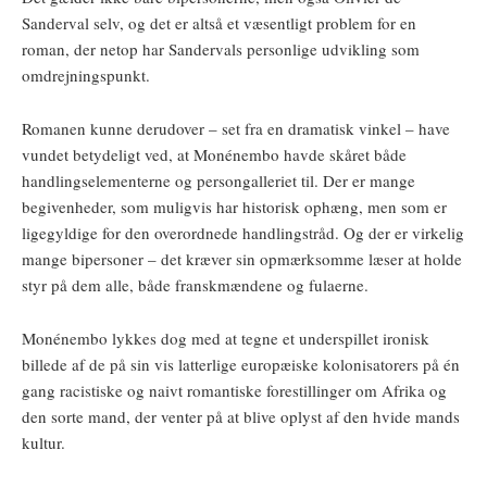
Sanderval selv, og det er altså et væsentligt problem for en
roman, der netop har Sandervals personlige udvikling som
omdrejningspunkt.
Romanen kunne derudover – set fra en dramatisk vinkel – have
vundet betydeligt ved, at Monénembo havde skåret både
handlingselementerne og persongalleriet til. Der er mange
begivenheder, som muligvis har historisk ophæng, men som er
ligegyldige for den overordnede handlingstråd. Og der er virkelig
mange bipersoner – det kræver sin opmærksomme læser at holde
styr på dem alle, både franskmændene og fulaerne.
Monénembo lykkes dog med at tegne et underspillet ironisk
billede af de på sin vis latterlige europæiske kolonisatorers på én
gang racistiske og naivt romantiske forestillinger om Afrika og
den sorte mand, der venter på at blive oplyst af den hvide mands
kultur.