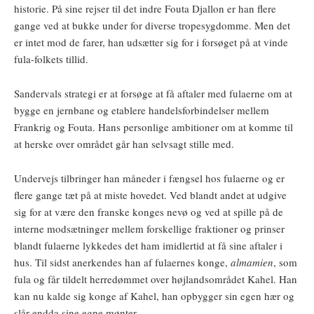
historie. På sine rejser til det indre Fouta Djallon er han flere
gange ved at bukke under for diverse tropesygdomme. Men det
er intet mod de farer, han udsætter sig for i forsøget på at vinde
fula-folkets tillid.
Sandervals strategi er at forsøge at få aftaler med fulaerne om at
bygge en jernbane og etablere handelsforbindelser mellem
Frankrig og Fouta. Hans personlige ambitioner om at komme til
at herske over området går han selvsagt stille med.
Undervejs tilbringer han måneder i fængsel hos fulaerne og er
flere gange tæt på at miste hovedet. Ved blandt andet at udgive
sig for at være den franske konges nevø og ved at spille på de
interne modsætninger mellem forskellige fraktioner og prinser
blandt fulaerne lykkedes det ham imidlertid at få sine aftaler i
hus. Til sidst anerkendes han af fulaernes konge,
almamien
, som
fula og får tildelt herredømmet over højlandsområdet Kahel. Han
kan nu kalde sig konge af Kahel, han opbygger sin egen hær og
slår endda sine egne mønter.