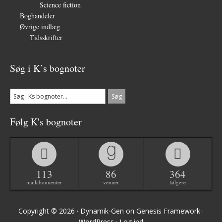
Science fiction
(57)
Boghandeler
(34)
Øvrige indlæg
(36)
Tidsskrifter
(3)
Søg i K’s bognoter
Følg K's bognoter
113
86
364
mailabonnenter
venner
følgere
Copyright © 2026 ·
Dynamik-Gen
on
Genesis Framework
·
WordPress
·
Log ind