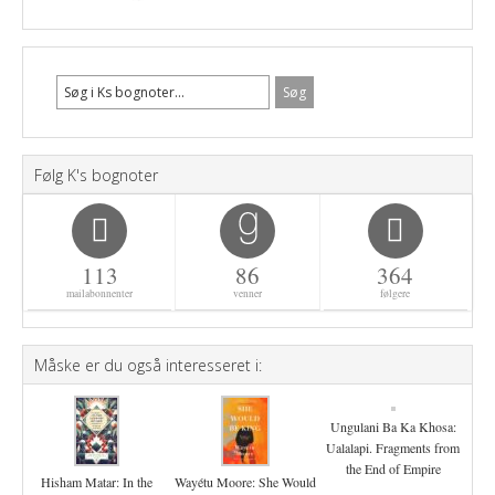
Følg K's bognoter
113
86
364
mailabonnenter
venner
følgere
Måske er du også interesseret i:
Ungulani Ba Ka Khosa:
Ualalapi. Fragments from
the End of Empire
Hisham Matar: In the
Wayétu Moore: She Would