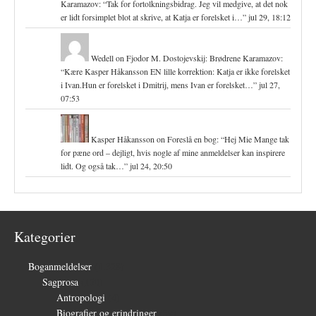
Karamazov
: “
Tak for fortolkningsbidrag. Jeg vil medgive, at det nok
er lidt forsimplet blot at skrive, at Katja er forelsket i…
”
jul 29, 18:12
Wedell
on
Fjodor M. Dostojevskij: Brødrene Karamazov
:
“
Kære Kasper Håkansson EN lille korrektion: Katja er ikke forelsket
i Ivan.Hun er forelsket i Dmitrij, mens Ivan er forelsket…
”
jul 27,
07:53
Kasper Håkansson
on
Foreslå en bog
: “
Hej Mie Mange tak
for pæne ord – dejligt, hvis nogle af mine anmeldelser kan inspirere
lidt. Og også tak…
”
jul 24, 20:50
Kategorier
Boganmeldelser
(1.328)
Sagprosa
(150)
Antropologi
(4)
Biografier og erindringer
(39)