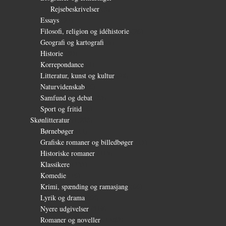
Rejsebeskrivelser
(3)
Essays
(27)
Filosofi, religion og idéhistorie
(26)
Geografi og kartografi
(9)
Historie
(30)
Korrepondance
(1)
Litteratur, kunst og kultur
(28)
Naturvidenskab
(6)
Samfund og debat
(35)
Sport og fritid
(6)
Skønlitteratur
(1.233)
Børnebøger
(11)
Grafiske romaner og billedbøger
(15)
Historiske romaner
(115)
Klassikere
(255)
Komedie
(16)
Krimi, spænding og ramasjang
(66)
Lyrik og drama
(64)
Nyere udgivelser
(319)
Romaner og noveller
(1.082)