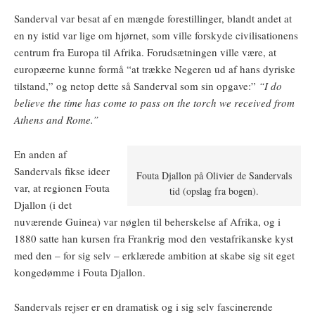
Sanderval var besat af en mængde forestillinger, blandt andet at
en ny istid var lige om hjørnet, som ville forskyde civilisationens
centrum fra Europa til Afrika. Forudsætningen ville være, at
europæerne kunne formå “at trække Negeren ud af hans dyriske
tilstand,” og netop dette så Sanderval som sin opgave:”
“I do
believe the time has come to pass on the torch we received from
Athens and Rome.”
En anden af
Sandervals fikse ideer
Fouta Djallon på Olivier de Sandervals
var, at regionen Fouta
tid (opslag fra bogen).
Djallon (i det
nuværende Guinea) var nøglen til beherskelse af Afrika, og i
1880 satte han kursen fra Frankrig mod den vestafrikanske kyst
med den – for sig selv – erklærede ambition at skabe sig sit eget
kongedømme i Fouta Djallon.
Sandervals rejser er en dramatisk og i sig selv fascinerende