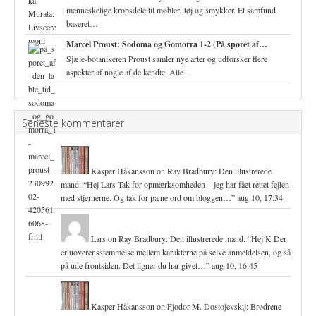
menneskelige kropsdele til møbler, tøj og smykker. Et samfund
baseret…
Marcel Proust: Sodoma og Gomorra 1-2 (På sporet af…
Sjæle-botanikeren Proust samler nye arter og udforsker flere
aspekter af nogle af de kendte. Alle…
Seneste kommentarer
Kasper Håkansson
on
Ray Bradbury: Den illustrerede
mand
: “
Hej Lars Tak for opmærksomheden – jeg har fået rettet fejlen
med stjernerne. Og tak for pæne ord om bloggen…
”
aug 10, 17:34
Lars
on
Ray Bradbury: Den illustrerede mand
: “
Hej K Der
er uoverensstemmelse mellem karakterne på selve anmeldelsen, og så
på ude frontsiden. Det ligner du har givet…
”
aug 10, 16:45
Kasper Håkansson
on
Fjodor M. Dostojevskij: Brødrene