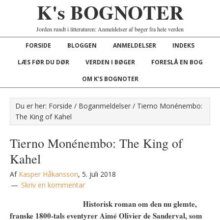
K's BOGNOTER
Jorden rundt i litteraturen: Anmeldelser af bøger fra hele verden
FORSIDE
BLOGGEN
ANMELDELSER
INDEKS
LÆS FØR DU DØR
VERDEN I BØGER
FORESLÅ EN BOG
OM K’S BOGNOTER
Du er her:
Forside
/
Boganmeldelser
/
Tierno Monénembo:
The King of Kahel
Tierno Monénembo: The King of
Kahel
Af
Kasper Håkansson
,
5. juli 2018
Skriv en kommentar
Historisk roman om den nu glemte,
franske 1800-tals eventyrer Aimé Olivier de Sanderval, som