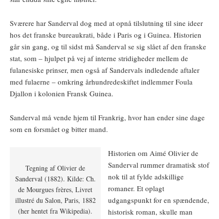
Sværere har Sanderval dog med at opnå tilslutning til sine ideer
hos det franske bureaukrati, både i Paris og i Guinea. Historien
går sin gang, og til sidst må Sanderval se sig slået af den franske
stat, som – hjulpet på vej af interne stridigheder mellem de
fulanesiske prinser, men også af Sandervals indledende aftaler
med fulaerne – omkring århundredeskiftet indlemmer Foula
Djallon i kolonien Fransk Guinea.
Sanderval må vende hjem til Frankrig, hvor han ender sine dage
som en forsmået og bitter mand.
Historien om Aimé Olivier de
Sanderval rummer dramatisk stof
Tegning af Olivier de
nok til at fylde adskillige
Sanderval (1882). Kilde: Ch.
romaner. Et oplagt
de Mourgues frères, Livret
udgangspunkt for en spændende,
illustré du Salon, Paris, 1882
(her hentet fra Wikipedia).
historisk roman, skulle man