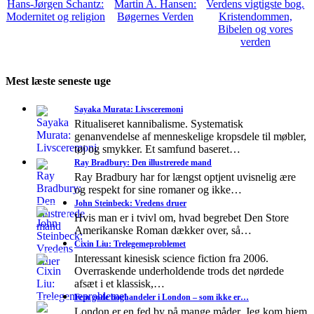
Hans-Jørgen Schantz:
Martin A. Hansen:
Verdens vigtigste bog.
Modernitet og religion
Bøgernes Verden
Kristendommen,
Bibelen og vores
verden
Mest læste seneste uge
Sayaka Murata: Livsceremoni
Ritualiseret kannibalisme. Systematisk
genanvendelse af menneskelige kropsdele til møbler,
tøj og smykker. Et samfund baseret…
Ray Bradbury: Den illustrerede mand
Ray Bradbury har for længst optjent uvisnelig ære
og respekt for sine romaner og ikke…
John Steinbeck: Vredens druer
Hvis man er i tvivl om, hvad begrebet Den Store
Amerikanske Roman dækker over, så…
Cixin Liu: Trelegemeproblemet
Interessant kinesisk science fiction fra 2006.
Overraskende underholdende trods det nørdede
afsæt i et klassisk,…
Fem gode boghandeler i London – som ikke er…
London er en fed by på mange måder. Jeg kom hjem