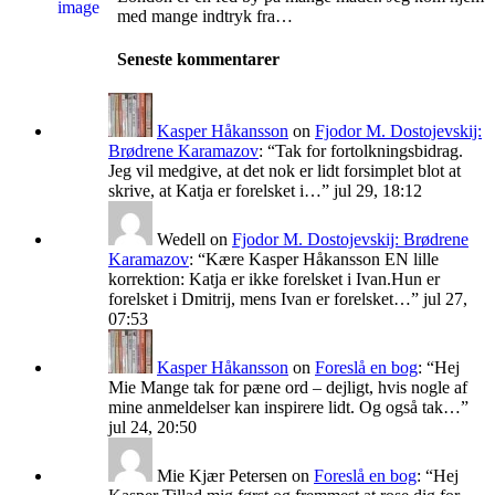
med mange indtryk fra…
Seneste kommentarer
Kasper Håkansson
on
Fjodor M. Dostojevskij:
Brødrene Karamazov
: “
Tak for fortolkningsbidrag.
Jeg vil medgive, at det nok er lidt forsimplet blot at
skrive, at Katja er forelsket i…
”
jul 29, 18:12
Wedell
on
Fjodor M. Dostojevskij: Brødrene
Karamazov
: “
Kære Kasper Håkansson EN lille
korrektion: Katja er ikke forelsket i Ivan.Hun er
forelsket i Dmitrij, mens Ivan er forelsket…
”
jul 27,
07:53
Kasper Håkansson
on
Foreslå en bog
: “
Hej
Mie Mange tak for pæne ord – dejligt, hvis nogle af
mine anmeldelser kan inspirere lidt. Og også tak…
”
jul 24, 20:50
Mie Kjær Petersen
on
Foreslå en bog
: “
Hej