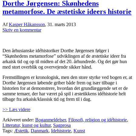
Dorthe Jørgensen: Skønhedens
metamorfose. De æstetiske ideers historie
Af
Kasper Håkansson
,
31. marts 2013
Skriv en kommentar
Den århusianske idéhistoriker Dorthe Jørgensen følger i
“Skønhedens metamorfose” udviklingen af de æstetiske ideer fra
arkaisk tid og op til midten af det 20. århundrede. Og det gør hun
med stort overblik og overvejende sikker hånd.
Fremstillingen er kronologisk, men den store styrke ved bogen er, at
Dorthe Jørgensen løbende griber både frem og især tilbage i
historien for at demonstrere, hvordan det grundlæggende set er de
samme temaer, der har været på spil i æstetikkens idéhistorie helt
tilbage fra arkaisk/klassisk tid og frem til i dag.
>> Læs videre
Arkiveret under:
Boganmeldelser
,
Filosofi, religion og idéhistorie
,
Litteratur, kunst og kultur
,
Sagprosa
Tags:
Æstetik
,
Danmark
,
Idehistorie
,
Kunst