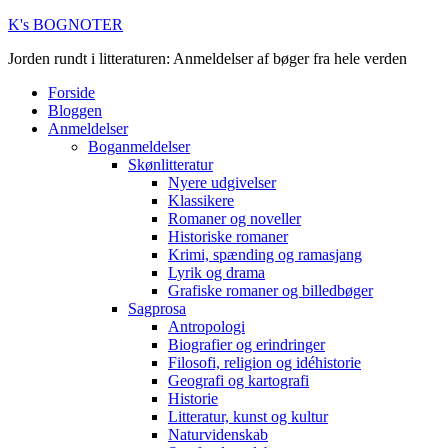
K's BOGNOTER
Jorden rundt i litteraturen: Anmeldelser af bøger fra hele verden
Forside
Bloggen
Anmeldelser
Boganmeldelser
Skønlitteratur
Nyere udgivelser
Klassikere
Romaner og noveller
Historiske romaner
Krimi, spænding og ramasjang
Lyrik og drama
Grafiske romaner og billedbøger
Sagprosa
Antropologi
Biografier og erindringer
Filosofi, religion og idéhistorie
Geografi og kartografi
Historie
Litteratur, kunst og kultur
Naturvidenskab