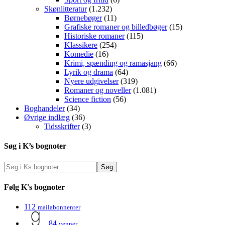
Skønlitteratur
(1.232)
Børnebøger
(11)
Grafiske romaner og billedbøger
(15)
Historiske romaner
(115)
Klassikere
(254)
Komedie
(16)
Krimi, spænding og ramasjang
(66)
Lyrik og drama
(64)
Nyere udgivelser
(319)
Romaner og noveller
(1.081)
Science fiction
(56)
Boghandeler
(34)
Øvrige indlæg
(36)
Tidsskrifter
(3)
Søg i K’s bognoter
Følg K's bognoter
112
mailabonnenter
84
venner