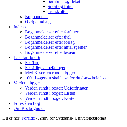
Samfund og debat
Sport og fritid
Tidsskrifter
Boghandeler
Øvrige indlæg
Indeks
Boganmeldelser efter forfatter
Boganmeldelser efter titel
Boganmeldelser efter forlag
Boganmeldelser efter antal stjerner
Boganmeldelser efter læseår
Læs før du dør
K’s Top
K’s årlige anbefalinger
Med K verden rundt i bøger
1001 bøger du skal læse før du dør – hele listen
Verden i bøger
Verden rundt i bøger: Udfordringen
Verden rundt i bøger: Listen
Verden rundt i bøger: Kortet
Foreslå en bog
Om K’s bognoter
Du er her:
Forside
/
Arkiv for Syddansk Universitetsforlag