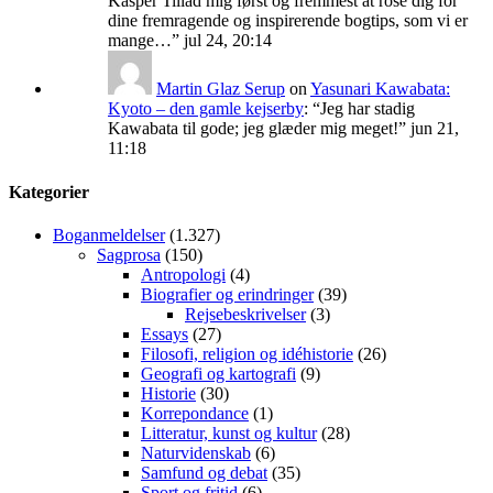
Kasper Tillad mig først og fremmest at rose dig for
dine fremragende og inspirerende bogtips, som vi er
mange…
”
jul 24, 20:14
Martin Glaz Serup
on
Yasunari Kawabata:
Kyoto – den gamle kejserby
: “
Jeg har stadig
Kawabata til gode; jeg glæder mig meget!
”
jun 21,
11:18
Kategorier
Boganmeldelser
(1.327)
Sagprosa
(150)
Antropologi
(4)
Biografier og erindringer
(39)
Rejsebeskrivelser
(3)
Essays
(27)
Filosofi, religion og idéhistorie
(26)
Geografi og kartografi
(9)
Historie
(30)
Korrepondance
(1)
Litteratur, kunst og kultur
(28)
Naturvidenskab
(6)
Samfund og debat
(35)
Sport og fritid
(6)