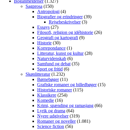
Boganmeldelser
(1.327)
Sagprosa
(150)
Antropologi
(4)
Biografier og erindringer
(39)
Rejsebeskrivelser
(3)
Essays
(27)
Filosofi, religion og idéhistorie
(26)
Geografi og kartografi
(9)
Historie
(30)
Korrepondance
(1)
Litteratur, kunst og kultur
(28)
Naturvidenskab
(6)
Samfund og debat
(35)
Sport og fritid
(6)
Skønlitteratur
(1.232)
Børnebøger
(11)
Grafiske romaner og billedbøger
(15)
Historiske romaner
(115)
Klassikere
(254)
Komedie
(16)
Krimi, spænding og ramasjang
(66)
Lyrik og drama
(64)
Nyere udgivelser
(319)
Romaner og noveller
(1.081)
Science fiction
(56)