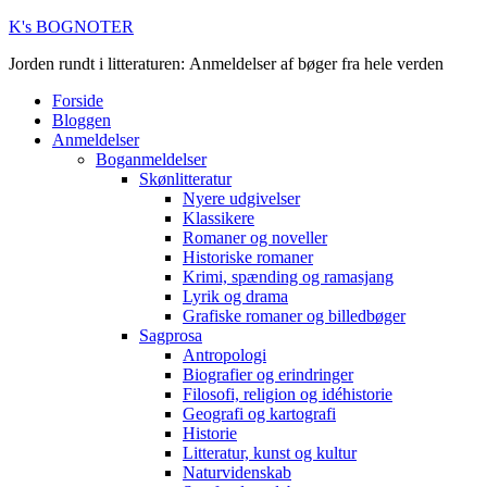
K's BOGNOTER
Jorden rundt i litteraturen: Anmeldelser af bøger fra hele verden
Forside
Bloggen
Anmeldelser
Boganmeldelser
Skønlitteratur
Nyere udgivelser
Klassikere
Romaner og noveller
Historiske romaner
Krimi, spænding og ramasjang
Lyrik og drama
Grafiske romaner og billedbøger
Sagprosa
Antropologi
Biografier og erindringer
Filosofi, religion og idéhistorie
Geografi og kartografi
Historie
Litteratur, kunst og kultur
Naturvidenskab