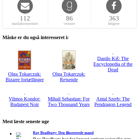
112
86
363
mailabonnenter
venner
følgere
Måske er du også interesseret i:
Danilo Kiš: The
Encyclopedia of the
Dead
Olga Tokarczuk:
Olga Tokarczuk:
Bizarre fortællinger
Rejsende
Vilmos Kondor:
Mihail Sebastian: For
Antal Szerb: The
Budapest Noir
Two Thousand Years
Pendragon Legend
Mest læste seneste uge
Ray Bradbury: Den illustrerede mand