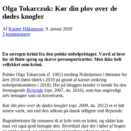
Olga Tokarczuk: Kør din plov over de
dødes knogler
Af
Kasper Håkansson
,
9. januar 2020
3 kommentarer
En særegen krimi fra den polske nobelpristager. Værd at læse
for sit flotte sprog og skæve personportrætter. Men ikke helt
vellykket som krimi.
Polske Olga Tokarczuk (f. 1962) modtog Nobelprisen i litteratur for
året 2018 (først tildelt i 2019 på grund af kaoset omkring
nobelpriskomiteen i 2018). Her på bloggen kender vi hende fra den
fremragende
Rejsende
(opr. 2007, da. 2016), som hun angiveligt
selv betragter som sit hovedværk.
Kør din plov over de dødes knogler
(opr. 2009, da. 2012) er et lidt
senere værk, om end den udkom på dansk tidligere end
Rejsende
.
Bagsideteksten får romanen til at lyde som en krimi, og sådan kan
man vel også godt betragte den. Ihvertfald sker der i løbet af bogen