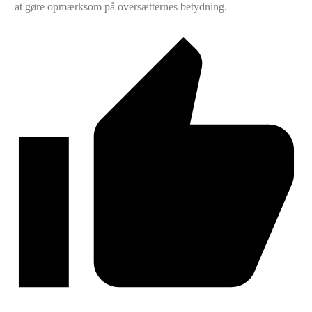
– at gøre opmærksom på oversætternes betydning.