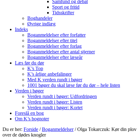
Samfund og debat
Sport og fritid
Tidsskrifter
Boghandeler
Øvrige indlæg
Indeks
Boganmeldelser efter forfatter
Boganmeldelser efter titel
Boganmeldelser efter forlag
Boganmeldelser efter antal stjerner
Boganmeldelser efter læseår
Læs før du dør
K’s Top
K’s årlige anbefalinger
Med K verden rundt i bøger
1001 bøger du skal læse før du dør – hele listen
Verden i bøger
Verden rundt i bøger: Udfordringen
Verden rundt i bøger: Listen
Verden rundt i bøger: Kortet
Foreslå en bog
Om K’s bognoter
Du er her:
Forside
/
Boganmeldelser
/
Olga Tokarczuk: Kør din plov
over de dødes knogler