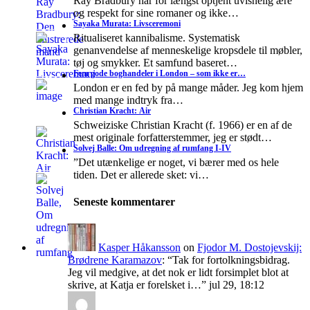
Ray Bradbury har for længst optjent uvisnelig ære
og respekt for sine romaner og ikke…
Sayaka Murata: Livsceremoni
Ritualiseret kannibalisme. Systematisk
genanvendelse af menneskelige kropsdele til møbler,
tøj og smykker. Et samfund baseret…
Fem gode boghandeler i London – som ikke er…
London er en fed by på mange måder. Jeg kom hjem
med mange indtryk fra…
Christian Kracht: Air
Schweiziske Christian Kracht (f. 1966) er en af de
mest originale forfatterstemmer, jeg er stødt…
Solvej Balle: Om udregning af rumfang I-IV
”Det utænkelige er noget, vi bærer med os hele
tiden. Det er allerede sket: vi…
Seneste kommentarer
Kasper Håkansson
on
Fjodor M. Dostojevskij:
Brødrene Karamazov
: “
Tak for fortolkningsbidrag.
Jeg vil medgive, at det nok er lidt forsimplet blot at
skrive, at Katja er forelsket i…
”
jul 29, 18:12