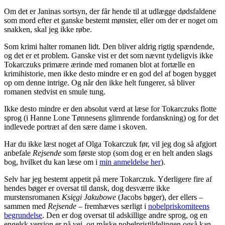
Om det er Janinas sortsyn, der får hende til at udlægge dødsfaldene
som mord efter et ganske bestemt mønster, eller om der er noget om
snakken, skal jeg ikke røbe.
Som krimi halter romanen lidt. Den bliver aldrig rigtig spændende,
og det er et problem. Ganske vist er det som nævnt tydeligvis ikke
Tokarczuks primære ærinde med romanen blot at fortælle en
krimihistorie, men ikke desto mindre er en god del af bogen bygget
op om denne intrige. Og når den ikke helt fungerer, så bliver
romanen stedvist en smule tung.
Ikke desto mindre er den absolut værd at læse for Tokarczuks flotte
sprog (i Hanne Lone Tønnesens glimrende fordanskning) og for det
indlevede portræt af den sære dame i skoven.
Har du ikke læst noget af Olga Tokarczuk før, vil jeg dog så afgjort
anbefale
Rejsende
som første stop (som dog er en helt anden slags
bog, hvilket du kan læse om i
min anmeldelse her
).
Selv har jeg bestemt appetit på mere Tokarczuk. Yderligere fire af
hendes bøger er oversat til dansk, dog desværre ikke
murstensromanen
Księgi Jakubowe
(Jacobs bøger), der ellers –
sammen med
Rejsende
– fremhæves særligt i
nobelpriskomiteens
begrundelse
. Den er dog oversat til adskillige andre sprog, og en
engelsk version er på vej, og måske nobelpristildelingen også kan