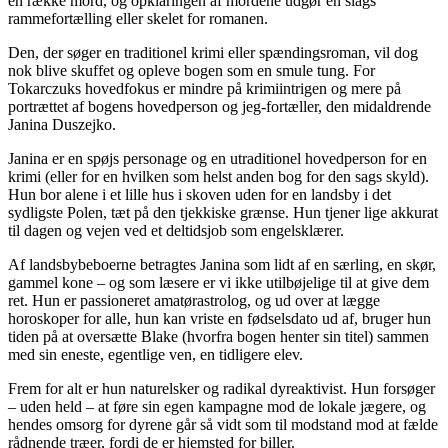
en række mord, og opklaringen af mordene udgør en slags
rammefortælling eller skelet for romanen.
Den, der søger en traditionel krimi eller spændingsroman, vil dog
nok blive skuffet og opleve bogen som en smule tung. For
Tokarczuks hovedfokus er mindre på krimiintrigen og mere på
portrættet af bogens hovedperson og jeg-fortæller, den midaldrende
Janina Duszejko.
Janina er en spøjs personage og en utraditionel hovedperson for en
krimi (eller for en hvilken som helst anden bog for den sags skyld).
Hun bor alene i et lille hus i skoven uden for en landsby i det
sydligste Polen, tæt på den tjekkiske grænse. Hun tjener lige akkurat
til dagen og vejen ved et deltidsjob som engelsklærer.
Af landsbybeboerne betragtes Janina som lidt af en særling, en skør,
gammel kone – og som læsere er vi ikke utilbøjelige til at give dem
ret. Hun er passioneret amatørastrolog, og ud over at lægge
horoskoper for alle, hun kan vriste en fødselsdato ud af, bruger hun
tiden på at oversætte Blake (hvorfra bogen henter sin titel) sammen
med sin eneste, egentlige ven, en tidligere elev.
Frem for alt er hun naturelsker og radikal dyreaktivist. Hun forsøger
– uden held – at føre sin egen kampagne mod de lokale jægere, og
hendes omsorg for dyrene går så vidt som til modstand mod at fælde
rådnende træer, fordi de er hjemsted for biller.