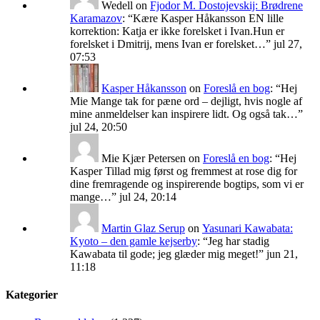
Wedell
on
Fjodor M. Dostojevskij: Brødrene
Karamazov
: “
Kære Kasper Håkansson EN lille
korrektion: Katja er ikke forelsket i Ivan.Hun er
forelsket i Dmitrij, mens Ivan er forelsket…
”
jul 27,
07:53
Kasper Håkansson
on
Foreslå en bog
: “
Hej
Mie Mange tak for pæne ord – dejligt, hvis nogle af
mine anmeldelser kan inspirere lidt. Og også tak…
”
jul 24, 20:50
Mie Kjær Petersen
on
Foreslå en bog
: “
Hej
Kasper Tillad mig først og fremmest at rose dig for
dine fremragende og inspirerende bogtips, som vi er
mange…
”
jul 24, 20:14
Martin Glaz Serup
on
Yasunari Kawabata:
Kyoto – den gamle kejserby
: “
Jeg har stadig
Kawabata til gode; jeg glæder mig meget!
”
jun 21,
11:18
Kategorier