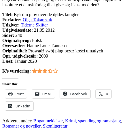
inspirere et dansk forlag til at give sig i kast med den?
Titel:
Kør din plov over de dødes knogler
Forfatter:
Olga Tokarczuk
Udgiver:
Tiderne Skifter
Udgivelsesdato:
21.05.2012
Sider:
240
Originalsprog:
Polsk
Oversætter:
Hanne Lone Tønnesen
Originaltitel:
Prowadź swój pług przez kości umarłych
Opr. udgivelsesår:
2009
Læst:
Januar 2020
K's vurdering:
Share this:
Print
Email
Facebook
X
LinkedIn
Arkiveret under:
Boganmeldelser
,
Krimi, spænding og ramasjang
,
Romaner og noveller
,
Skønlitteratur