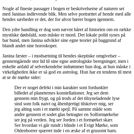
Nogle af fineste passager i bogen er beskrivelserne af naturen set
med Janinas indlevende blik. Men selve portrættet af hende med alle
hendes særheder er det, der for alvor bærer bogen igennem.
Den ydre handling er dog som nævnt båret af historien om en række
mystiske dødsfald, som måske er mord. Det lokale politi synes på
bar bund, men Janina udvikler sine egne teorier på baggrund af
blandt andet sine horoskoper.
Janina fæster – i modsætning til hendes skeptiske omgivelser –
gennemgående stor lid til sine egne astrologiske beregninger, men i
enkelte anfald af selverkendelse indrømmer hun dog, at hun måske i
virkeligheden ikke er så god en astrolog. Hun har en tendens til mest
at se de mørke sider:
Der er noget defekt i min karakter som fordunkler
billedet af planeternes konstellationer. Jeg ser dem
gennem min frygt, og på trods af det tilsyneladende lyse
sind som folk naivt og åbenhjertigt tilskriver mig, ser
jeg alting som i et mørkt spejl. På samme måde som
andre gennem et sodet glas betragter en Solformørkelse
ser jeg på verden. Jeg ser Jorden i et formørket skær.
Ser hvordan vi går rundt i blinde i et Evigt Mørke, som
Oldenborrer spærret inde i en æske af et grusomt barn.