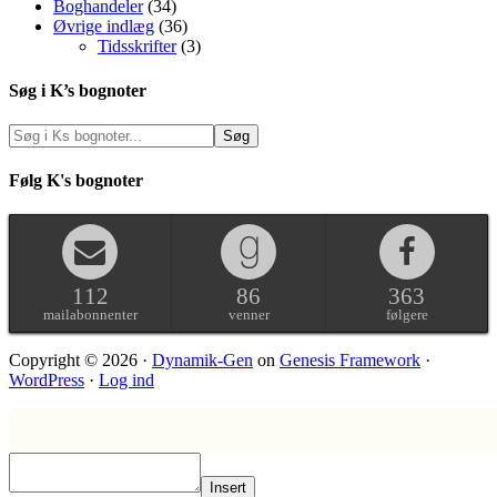
Boghandeler
(34)
Øvrige indlæg
(36)
Tidsskrifter
(3)
Søg i K’s bognoter
Følg K's bognoter
112
86
363
mailabonnenter
venner
følgere
Copyright © 2026 ·
Dynamik-Gen
on
Genesis Framework
·
WordPress
·
Log ind
Insert