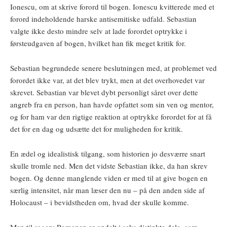
Ionescu, om at skrive forord til bogen. Ionescu kvitterede med et
forord indeholdende harske antisemitiske udfald. Sebastian
valgte ikke desto mindre selv at lade forordet optrykke i
førsteudgaven af bogen, hvilket han fik meget kritik for.
Sebastian begrundede senere beslutningen med, at problemet ved
forordet ikke var, at det blev trykt, men at det overhovedet var
skrevet. Sebastian var blevet dybt personligt såret over dette
angreb fra en person, han havde opfattet som sin ven og mentor,
og for ham var den rigtige reaktion at optrykke forordet for at få
det for en dag og udsætte det for muligheden for kritik.
En ædel og idealistisk tilgang, som historien jo desværre snart
skulle tromle ned. Men det vidste Sebastian ikke, da han skrev
bogen. Og denne manglende viden er med til at give bogen en
særlig intensitet, når man læser den nu – på den anden side af
Holocaust – i bevidstheden om, hvad der skulle komme.