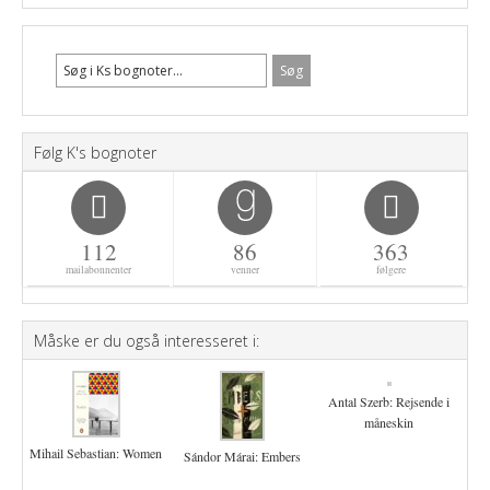
Følg K's bognoter
112
86
363
mailabonnenter
venner
følgere
Måske er du også interesseret i:
Antal Szerb: Rejsende i
måneskin
Mihail Sebastian: Women
Sándor Márai: Embers