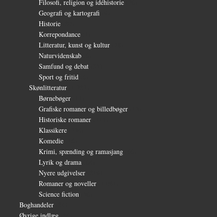
Filosofi, religion og idéhistorie
(26)
Geografi og kartografi
(9)
Historie
(30)
Korrepondance
(1)
Litteratur, kunst og kultur
(28)
Naturvidenskab
(6)
Samfund og debat
(35)
Sport og fritid
(6)
Skønlitteratur
(1.232)
Børnebøger
(11)
Grafiske romaner og billedbøger
(15)
Historiske romaner
(115)
Klassikere
(254)
Komedie
(16)
Krimi, spænding og ramasjang
(66)
Lyrik og drama
(64)
Nyere udgivelser
(319)
Romaner og noveller
(1.081)
Science fiction
(56)
Boghandeler
(34)
Øvrige indlæg
(36)