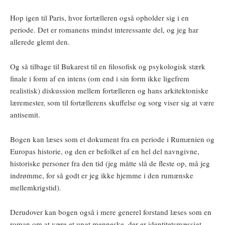
Hop igen til Paris, hvor fortælleren også opholder sig i en
periode. Det er romanens mindst interessante del, og jeg har
allerede glemt den.
Og så tilbage til Bukarest til en filosofisk og psykologisk stærk
finale i form af en intens (om end i sin form ikke ligefrem
realistisk) diskussion mellem fortælleren og hans arkitektoniske
læremester, som til fortællerens skuffelse og sorg viser sig at være
antisemit.
Bogen kan læses som et dokument fra en periode i Rumænien og
Europas historie, og den er befolket af en hel del navngivne,
historiske personer fra den tid (jeg måtte slå de fleste op, må jeg
indrømme, for så godt er jeg ikke hjemme i den rumænske
mellemkrigstid).
Derudover kan bogen også i mere generel forstand læses som en
roman om at være et ungt menneske, der er identitetsmæssigt