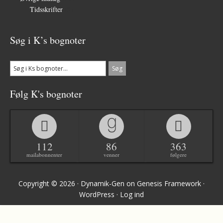
Tidsskrifter
(3)
Søg i K’s bognoter
Følg K's bognoter
112
86
363
mailabonnenter
venner
følgere
Copyright © 2026 ·
Dynamik-Gen
on
Genesis Framework
·
WordPress
·
Log ind