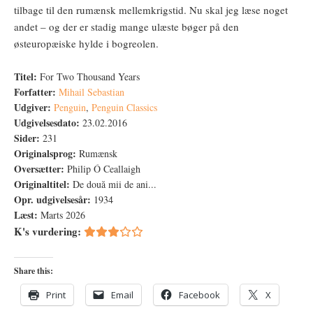
tilbage til den rumænsk mellemkrigstid. Nu skal jeg læse noget
andet – og der er stadig mange ulæste bøger på den
østeuropæiske hylde i bogreolen.
Titel:
For Two Thousand Years
Forfatter:
Mihail Sebastian
Udgiver:
Penguin
,
Penguin Classics
Udgivelsesdato:
23.02.2016
Sider:
231
Originalsprog:
Rumænsk
Oversætter:
Philip Ó Ceallaigh
Originaltitel:
De două mii de ani...
Opr. udgivelsesår:
1934
Læst:
Marts 2026
K's vurdering:
Share this:
Print
Email
Facebook
X