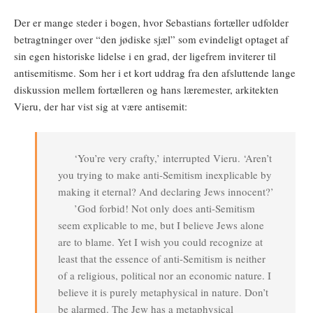
Der er mange steder i bogen, hvor Sebastians fortæller udfolder
betragtninger over “den jødiske sjæl” som evindeligt optaget af
sin egen historiske lidelse i en grad, der ligefrem inviterer til
antisemitisme. Som her i et kort uddrag fra den afsluttende lange
diskussion mellem fortælleren og hans læremester, arkitekten
Vieru, der har vist sig at være antisemit:
‘You’re very crafty,’ interrupted Vieru. ‘Aren’t
you trying to make anti-Semitism inexplicable by
making it eternal? And declaring Jews innocent?’
’God forbid! Not only does anti-Semitism
seem explicable to me, but I believe Jews alone
are to blame. Yet I wish you could recognize at
least that the essence of anti-Semitism is neither
of a religious, political nor an economic nature. I
believe it is purely metaphysical in nature. Don’t
be alarmed. The Jew has a metaphysical