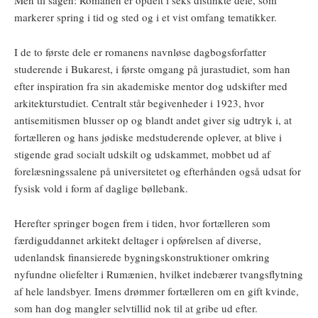
Men til sagen: Romanen er opdelt i seks distinkte dele, som
markerer spring i tid og sted og i et vist omfang tematikker.
I de to første dele er romanens navnløse dagbogsforfatter
studerende i Bukarest, i første omgang på jurastudiet, som han
efter inspiration fra sin akademiske mentor dog udskifter med
arkitekturstudiet. Centralt står begivenheder i 1923, hvor
antisemitismen blusser op og blandt andet giver sig udtryk i, at
fortælleren og hans jødiske medstuderende oplever, at blive i
stigende grad socialt udskilt og udskammet, mobbet ud af
forelæsningssalene på universitetet og efterhånden også udsat for
fysisk vold i form af daglige bøllebank.
Herefter springer bogen frem i tiden, hvor fortælleren som
færdiguddannet arkitekt deltager i opførelsen af diverse,
udenlandsk finansierede bygningskonstruktioner omkring
nyfundne oliefelter i Rumænien, hvilket indebærer tvangsflytning
af hele landsbyer. Imens drømmer fortælleren om en gift kvinde,
som han dog mangler selvtillid nok til at gribe ud efter.