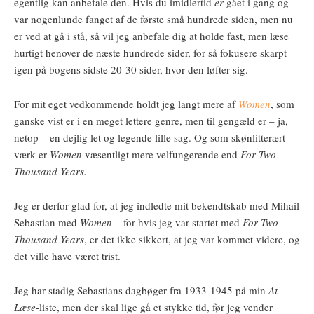
egentlig kan anbefale den. Hvis du imidlertid
er
gået i gang og
var nogenlunde fanget af de første små hundrede siden, men nu
er ved at gå i stå, så vil jeg anbefale dig at holde fast, men læse
hurtigt henover de næste hundrede sider, for så fokusere skarpt
igen på bogens sidste 20-30 sider, hvor den løfter sig.
For mit eget vedkommende holdt jeg langt mere af
Women
, som
ganske vist er i en meget lettere genre, men til gengæld er – ja,
netop – en dejlig let og legende lille sag. Og som skønlitterært
værk er
Women
væsentligt mere velfungerende end
For Two
Thousand Years.
Jeg er derfor glad for, at jeg indledte mit bekendtskab med Mihail
Sebastian med
Women
– for hvis jeg var startet med
For Two
Thousand Years
, er det ikke sikkert, at jeg var kommet videre, og
det ville have været trist.
Jeg har stadig Sebastians dagbøger fra 1933-1945 på min
At-
Læse
-liste, men der skal lige gå et stykke tid, før jeg vender