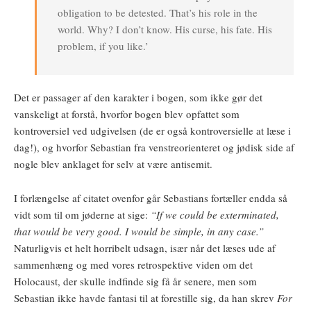
obligation to be detested. That’s his role in the
world. Why? I don’t know. His curse, his fate. His
problem, if you like.’
Det er passager af den karakter i bogen, som ikke gør det
vanskeligt at forstå, hvorfor bogen blev opfattet som
kontroversiel ved udgivelsen (de er også kontroversielle at læse i
dag!), og hvorfor Sebastian fra venstreorienteret og jødisk side af
nogle blev anklaget for selv at være antisemit.
I forlængelse af citatet ovenfor går Sebastians fortæller endda så
vidt som til om jøderne at sige:
“If we could be exterminated,
that would be very good. I would be simple, in any case.”
Naturligvis et helt horribelt udsagn, især når det læses ude af
sammenhæng og med vores retrospektive viden om det
Holocaust, der skulle indfinde sig få år senere, men som
Sebastian ikke havde fantasi til at forestille sig, da han skrev
For