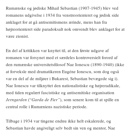
Rumænske og jødiske Mihail Sebastian (1907-1945) blev ved
romanens udgivelse i 1934 fra venstreorienteret og jødisk side
anklaget for at gå antisemitismens ærinde, mens han fra
højreorienteret side paradoksalt nok omvendt blev anklaget for at
være zionist.
En del af kritikken var knyttet til, at den første udgave af
romanen var forsynet med et særdeles kontroversielt forord af
den rumænske universitetsfilosof Nae Ionescu (1890-1940) (ikke
at forveksle med dramatikeren Eugéne Ionescu, som dog også
var en del af de miljøer i Bukarest, Sebastian bevægede sig i).
Nae Ionescu var tilknyttet den nationalistiske og højreradikale,
med tiden regulært fascistiske og antisemitiske organisation
Jerngarden
(“
Garda de Fier”
), som senere kom til at spille en
central rolle i Rumæniens nazistiske periode.
Tilbage i 1934 var tingene endnu ikke helt eskalerede, og
Sebastian havde angiveligt selv bedt sin ven og mentor, Nae