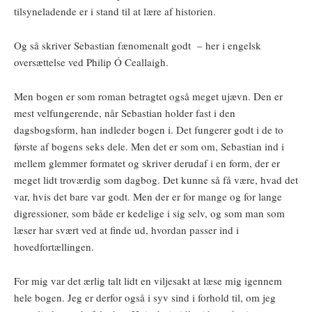
tilsyneladende er i stand til at lære af historien.
Og så skriver Sebastian fænomenalt godt – her i engelsk
oversættelse ved Philip Ó Ceallaigh.
Men bogen er som roman betragtet også meget ujævn. Den er
mest velfungerende, når Sebastian holder fast i den
dagsbogsform, han indleder bogen i. Det fungerer godt i de to
første af bogens seks dele. Men det er som om, Sebastian ind i
mellem glemmer formatet og skriver derudaf i en form, der er
meget lidt troværdig som dagbog. Det kunne så få være, hvad det
var, hvis det bare var godt. Men der er for mange og for lange
digressioner, som både er kedelige i sig selv, og som man som
læser har svært ved at finde ud, hvordan passer ind i
hovedfortællingen.
For mig var det ærlig talt lidt en viljesakt at læse mig igennem
hele bogen. Jeg er derfor også i syv sind i forhold til, om jeg