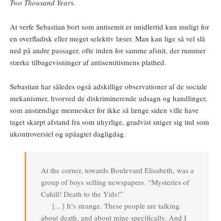
Two Thousand Years
.
At verfe Sebastian bort som antisemit er imidlertid kun muligt for
en overfladisk eller meget selektiv læser. Man kan lige så vel slå
ned på andre passager, ofte inden for samme afsnit, der rummer
stærke tilbagevisninger af antisemitismens plathed.
Sebastian har således også adskillige observationer af de sociale
mekanismer, hvorved de diskriminerende udsagn og handlinger,
som anstændige mennesker for ikke så længe siden ville have
taget skarpt afstand fra som uhyrlige, gradvist sniger sig ind som
ukontroversiel og upåagtet dagligdag.
At the corner, towards Boulevard Elisabeth, was a
group of boys selling newspapers. “Mysteries of
Cahill! Death to the Yids!”
[…] It’s strange. These people are talking
about death, and about mine specifically. And I