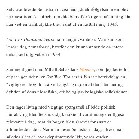
Selv overlevede Sebastian nazismens jødeforfølgelser, men blev –
nærmest ironisk – dræbt umiddelbart efter krigens afslutning, da
han ved en trafikulykke blev ramt af en lastbil i maj 1945.
For Two Thousand Years
har mange kvaliteter. Man kan som
læser i dag nemt forstå, hvorfor den kunne antænde en intens
debat ved udgivelsen i 1934.
Sammenlignet med Mihail Sebastians
Women
, som jeg læste for
et par uger siden, er
For Two Thousand Years
ubetvivleligt en
“vigtigere” bog, for så vidt angår tyngden af dens temaer og
dybden af dens filosofiske, etiske og psykologiske reflektioner.
Den tager livtag med vægtige spørgsmål af både politisk,
moralsk og identitetsmæssig karakter, hvoraf mange er ligeså
relevante i dag, som da bogen blev skrevet for snart et
århundrede siden. Når man læser Sebastian i dag, bliver man
således slået af, hvor deprimerende lidt, vores verden