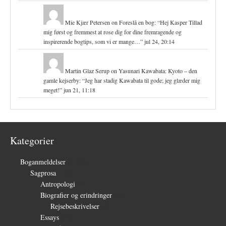
Mie Kjær Petersen
on
Foreslå en bog
: “
Hej Kasper Tillad
mig først og fremmest at rose dig for dine fremragende og
inspirerende bogtips, som vi er mange…
”
jul 24, 20:14
Martin Glaz Serup
on
Yasunari Kawabata: Kyoto – den
gamle kejserby
: “
Jeg har stadig Kawabata til gode; jeg glæder mig
meget!
”
jun 21, 11:18
Kategorier
Boganmeldelser
(1.327)
Sagprosa
(150)
Antropologi
(4)
Biografier og erindringer
(39)
Rejsebeskrivelser
(3)
Essays
(27)