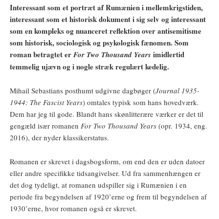
Interessant som et portræt af Rumænien i mellemkrigstiden,
interessant som et historisk dokument i sig selv og interessant
som en kompleks og nuanceret reflektion over antisemitisme
som historisk, sociologisk og psykologisk fænomen. Som
roman betragtet er
imidlertid
For Two Thousand Years
temmelig ujævn og i nogle stræk regulært kedelig.
Mihail Sebastians posthumt udgivne dagbøger (
Journal 1935-
1944: The Fascist Years
) omtales typisk som hans hovedværk.
Dem har jeg til gode. Blandt hans skønlitterære værker er det til
gengæld især romanen
For Two Thousand Years
(opr. 1934, eng.
2016), der nyder klassikerstatus.
Romanen er skrevet i dagsbogsform, om end den er uden datoer
eller andre specifikke tidsangivelser. Ud fra sammenhængen er
det dog tydeligt, at romanen udspiller sig i Rumænien i en
periode fra begyndelsen af 1920’erne og frem til begyndelsen af
1930’erne, hvor romanen også er skrevet.