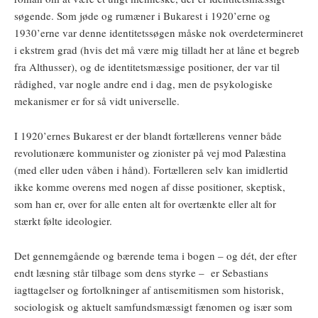
søgende. Som jøde og rumæner i Bukarest i 1920’erne og
1930’erne var denne identitetssøgen måske nok overdetermineret
i ekstrem grad (hvis det må være mig tilladt her at låne et begreb
fra Althusser), og de identitetsmæssige positioner, der var til
rådighed, var nogle andre end i dag, men de psykologiske
mekanismer er for så vidt universelle.
I 1920’ernes Bukarest er der blandt fortællerens venner både
revolutionære kommunister og zionister på vej mod Palæstina
(med eller uden våben i hånd). Fortælleren selv kan imidlertid
ikke komme overens med nogen af disse positioner, skeptisk,
som han er, over for alle enten alt for overtænkte eller alt for
stærkt følte ideologier.
Det gennemgående og bærende tema i bogen – og dét, der efter
endt læsning står tilbage som dens styrke – er Sebastians
iagttagelser og fortolkninger af antisemitismen som historisk,
sociologisk og aktuelt samfundsmæssigt fænomen og især som