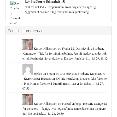
Ray Bradbury: Fahrenheit 451
”Fahrenheit 451 - Temperaturen, hvor bogsider fænger og
begynder at brænde.” Jeg fortsætter min genlæsning…
Seneste kommentarer
Kasper Håkansson
on
Fjodor M. Dostojevskij: Brødrene
Karamazov
: “
Tak for fortolkningsbidrag. Jeg vil medgive, at det nok
er lidt forsimplet blot at skrive, at Katja er forelsket i…
”
jul 29, 18:12
Wedell
on
Fjodor M. Dostojevskij: Brødrene Karamazov
:
“
Kære Kasper Håkansson EN lille korrektion: Katja er ikke forelsket
i Ivan.Hun er forelsket i Dmitrij, mens Ivan er forelsket…
”
jul 27,
07:53
Kasper Håkansson
on
Foreslå en bog
: “
Hej Mie Mange tak
for pæne ord – dejligt, hvis nogle af mine anmeldelser kan inspirere
lidt. Og også tak…
”
jul 24, 20:50