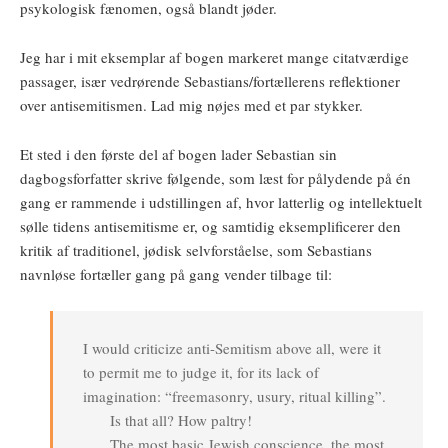
psykologisk fænomen, også blandt jøder.
Jeg har i mit eksemplar af bogen markeret mange citatværdige
passager, især vedrørende Sebastians/fortællerens reflektioner
over antisemitismen. Lad mig nøjes med et par stykker.
Et sted i den første del af bogen lader Sebastian sin
dagbogsforfatter skrive følgende, som læst for pålydende på én
gang er rammende i udstillingen af, hvor latterlig og intellektuelt
sølle tidens antisemitisme er, og samtidig eksemplificerer den
kritik af traditionel, jødisk selvforståelse, som Sebastians
navnløse fortæller gang på gang vender tilbage til:
I would criticize anti-Semitism above all, were it
to permit me to judge it, for its lack of
imagination: “freemasonry, usury, ritual killing”.
Is that all? How paltry!
The most basic Jewish conscience, the most