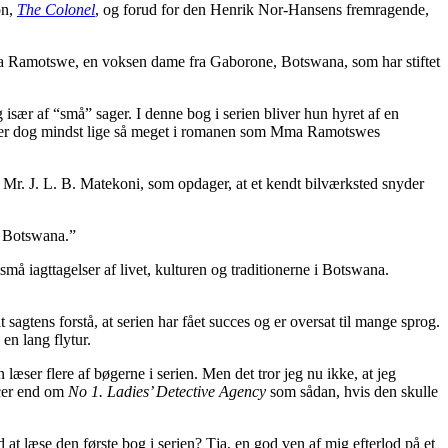
on,
The Colonel
, og forud for den Henrik Nor-Hansens fremragende,
ma Ramotswe, en voksen dame fra Gaborone, Botswana, som har stiftet
r af “små” sager. I denne bog i serien bliver hun hyret af en
fylder dog mindst lige så meget i romanen som Mma Ramotswes
 Mr. J. L. B. Matekoni, som opdager, at et kendt bilværksted snyder
of Botswana.”
må iagttagelser af livet, kulturen og traditionerne i Botswana.
sagtens forstå, at serien har fået succes og er oversat til mange sprog.
en lang flytur.
æser flere af bøgerne i serien. Men det tror jeg nu ikke, at jeg
ncer end om
No 1. Ladies’ Detective Agency
som sådan, hvis den skulle
 at læse den første bog i serien? Tja, en god ven af mig efterlod på et