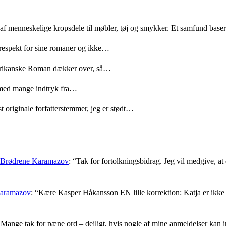
 af menneskelige kropsdele til møbler, tøj og smykker. Et samfund bas
 respekt for sine romaner og ikke…
merikanske Roman dækker over, så…
med mange indtryk fra…
t originale forfatterstemmer, jeg er stødt…
: Brødrene Karamazov
: “
Tak for fortolkningsbidrag. Jeg vil medgive, at d
Karamazov
: “
Kære Kasper Håkansson EN lille korrektion: Katja er ikke f
Mange tak for pæne ord – dejligt, hvis nogle af mine anmeldelser kan i