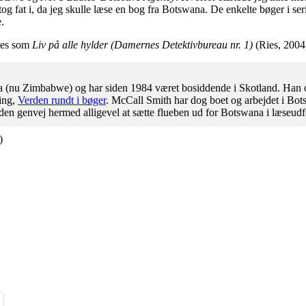
 tog fat i, da jeg skulle læse en bog fra Botswana. De enkelte bøger i se
.
ies som
Liv på alle hylder (Damernes Detektivbureau nr. 1)
(Ries, 2004
(nu Zimbabwe) og har siden 1984 været bosiddende i Skotland. Han opfy
ing,
Verden rundt i bøger
. McCall Smith har dog boet og arbejdet i Bo
den genvej hermed alligevel at sætte flueben ud for Botswana i læseudf
)