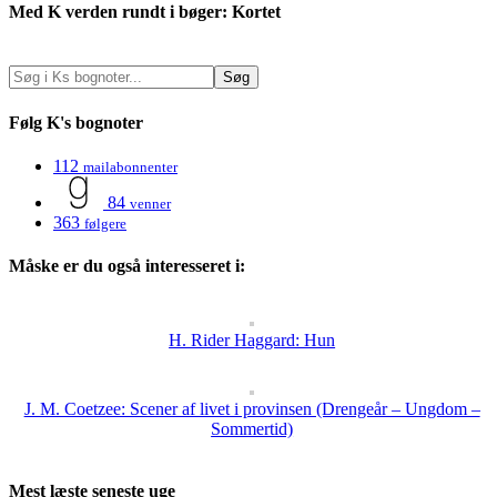
Med K verden rundt i bøger: Kortet
Følg K's bognoter
112
mailabonnenter
84
venner
363
følgere
Måske er du også interesseret i:
H. Rider Haggard: Hun
J. M. Coetzee: Scener af livet i provinsen (Drengeår – Ungdom –
Sommertid)
Mest læste seneste uge