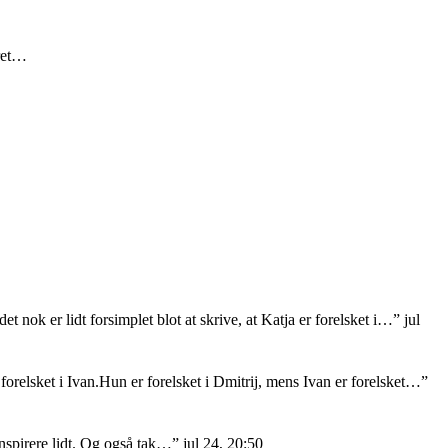
eret…
et nok er lidt forsimplet blot at skrive, at Katja er forelsket i…
”
jul
orelsket i Ivan.Hun er forelsket i Dmitrij, mens Ivan er forelsket…
”
nspirere lidt. Og også tak…
”
jul 24, 20:50