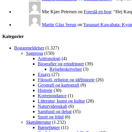
Mie Kjær Petersen
on
Foreslå en bog
: “
Hej Kasp
Martin Glaz Serup
on
Yasunari Kawabata: Kyoto
Kategorier
Boganmeldelser
(1.327)
Sagprosa
(150)
Antropologi
(4)
Biografier og erindringer
(39)
Rejsebeskrivelser
(3)
Essays
(27)
Filosofi, religion og idéhistorie
(26)
Geografi og kartografi
(9)
Historie
(30)
Korrepondance
(1)
Litteratur, kunst og kultur
(28)
Naturvidenskab
(6)
Samfund og debat
(35)
Sport og fritid
(6)
Skønlitteratur
(1.232)
Børnebøger
(11)