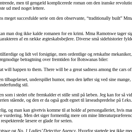
ntrende, men til gengæld komplicerede roman om den iranske revoluti
puste ud med noget lettere.
s meget succesfulde serie om den observante, “traditionally built” M
 man dog ikke kalde romanen for en krimi. Mma Ramotswe tager sig isæ
onkarakteren af en række ægteskabsbejlere. Diverse små sidehistorier 
lfærdige og lidt vel forsigtige, men ordentlige og retskafne mekaniker,
sørgmodige betragtning over fremtiden for Botswanas biler:
 what will happen to them. There will be a great sadness among the cars 
n tilbagelænet, underspillet humor, men den løfter sig ved sine mange, s
nderfundig stil.
som i stedet ofte fremkalder et stille smil på læben. Jeg kan for så vidt 
ien stående, og den er da også godt egnet til læseadspredelse på f.eks. 
g, og man kan givetvis komme til at holde af persongalleriet, hvis man l
ede vurdering. Men det siger formentlig mere om mine litteraturpræfere
espekterede læsere er glade for serien.
motswe og
No. 1 Ladies’ Detective Agency
. Hvorfor startede jeg ikke med