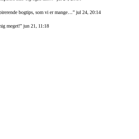
nspirerende bogtips, som vi er mange…
”
jul 24, 20:14
mig meget!
”
jun 21, 11:18