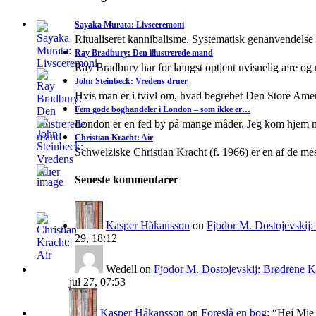
Sayaka Murata: Livsceremoni
Ritualiseret kannibalisme. Systematisk genanvendelse
Ray Bradbury: Den illustrerede mand
Ray Bradbury har for længst optjent uvisnelig ære og
John Steinbeck: Vredens druer
Hvis man er i tvivl om, hvad begrebet Den Store A
Fem gode boghandeler i London – som ikke er…
London er en fed by på mange måder. Jeg kom hjem 
Christian Kracht: Air
Schweiziske Christian Kracht (f. 1966) er en af de mes
Seneste kommentarer
Kasper Håkansson
on
Fjodor M. Dostojevskij
29, 18:12
Wedell
on
Fjodor M. Dostojevskij: Brødrene 
jul 27, 07:53
Kasper Håkansson
on
Foreslå en bog
: “
Hej Mie 