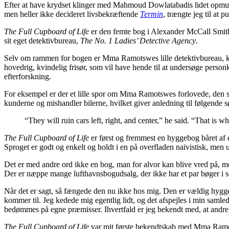
Efter at have krydset klinger med Mahmoud Dowlatabadis lidet opmu
men heller ikke decideret livsbekræftende
Termin
, trængte jeg til at 
The Full Cupboard of Life
er den femte bog i Alexander McCall Smith
sit eget detektivbureau,
The No. 1 Ladies’ Detective Agency
.
Selv om rammen for bogen er Mma Ramotswes lille detektivbureau, kan
hovedrig, kvindelig frisør, som vil have hende til at undersøge pers
efterforskning.
For eksempel er der et lille spor om Mma Ramotswes forlovede, den sti
kunderne og mishandler bilerne, hvilket giver anledning til følgende 
“They will ruin cars left, right, and center,” he said. “That is
The Full Cupboard of Life
er først og fremmest en hyggebog båret af e
Sproget er godt og enkelt og holdt i en på overfladen naivistisk, men u
Det er med andre ord ikke en bog, man for alvor kan blive vred på, men 
Der er næppe mange lufthavnsbogudsalg, der ikke har et par bøger i ser
Når det er sagt, så fængede den nu ikke hos mig. Den er vældig hyggeli
kommer til. Jeg kedede mig egentlig lidt, og det afspejles i min saml
bedømmes på egne præmisser. Ihvertfald er jeg bekendt med, at andre r
The Full Cupboard of Life
var mit første bekendtskab med Mma Ra