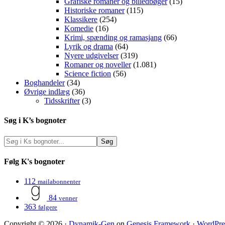
Grafiske romaner og billedbøger
(15)
Historiske romaner
(115)
Klassikere
(254)
Komedie
(16)
Krimi, spænding og ramasjang
(66)
Lyrik og drama
(64)
Nyere udgivelser
(319)
Romaner og noveller
(1.081)
Science fiction
(56)
Boghandeler
(34)
Øvrige indlæg
(36)
Tidsskrifter
(3)
Søg i K’s bognoter
Følg K's bognoter
112
mailabonnenter
84
venner
363
følgere
Copyright © 2026 ·
Dynamik-Gen
on
Genesis Framework
·
WordPre