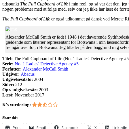
tidspunkt
The Full Cupboard of Life
i min reol, og så var det den, jeg
nogen problemer med at følge med, selv om jeg ikke har læst de første
The Full Cupboard of Life
er også udkommet på dansk ved Merete R
Alexander McCall Smith er født i 1948 i det daværende Sydrhodesia 
gældende som litterær repræsentant for Botswana i min læseudfordr
fremgår ovenfor, i Botswana. Jeg tillader på den baggrund mig selv 
Titel:
The Full Cupboard of Life (No. 1 Ladies' Detective Agency #5
Serie:
No. 1 Ladies' Detective Agency #5
Forfatter:
Alexander McCall Smith
Udgiver:
Abacus
Udgivelsesdato:
2004
Sider:
212
Opr. udgivelsesår:
2003
Læst:
November 2017
K's vurdering:
Share this:
Print
Email
Facebook
X
LinkedIn