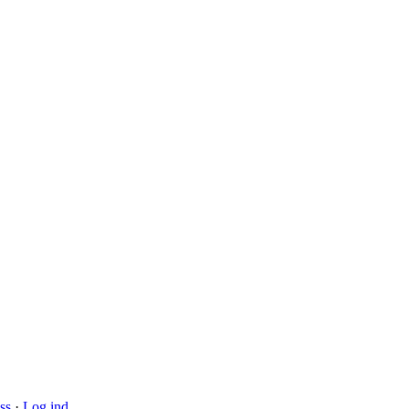
ss
·
Log ind