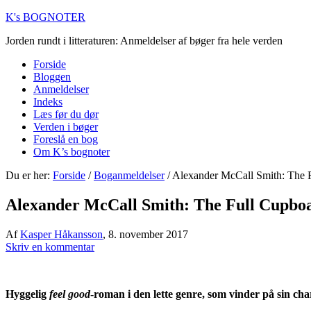
K's BOGNOTER
Jorden rundt i litteraturen: Anmeldelser af bøger fra hele verden
Forside
Bloggen
Anmeldelser
Indeks
Læs før du dør
Verden i bøger
Foreslå en bog
Om K’s bognoter
Du er her:
Forside
/
Boganmeldelser
/
Alexander McCall Smith: The Fu
Alexander McCall Smith: The Full Cupboard
Af
Kasper Håkansson
,
8. november 2017
Skriv en kommentar
Hyggelig
feel good
-roman i den lette genre, som vinder på sin char