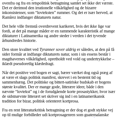
ovenfra og fra en retspolitisk betragtning samlet set ikke det værste.
Det er derimod den irrationelle vilkårlighed og de bizarre
inkonsistenser, som “lovteksten” rummer. Og det er især herved, at
Ramírez indfanger diktaturets natur.
Det hele ville fremstå overdrevent karikeret, hvis det ikke lige var
fordi, at det på mange måder er en rammende karakteristik af mange
diktaturer i Latinamerika og andre steder i verden i det tyvende
århundredes historie.
Den store kvalitet ved
Tyranner sover aldrig
er således, at den på få
sider formår at indfange diktaturets natur, som i sin essens består i
magthavernes vilkårlighed, opretholdt ved vold og undertrykkelse –
iklædt pseudoretlig klædedragt.
Når det positive ved bogen er sagt, bærer værket dog også præg af
at være et slags politisk manifest, skrevet i en bestemt tid og
sammenhæng. Det politiske og bittert-satiriske budskab er bogens
største kvalitet. Der er mange gode, litterære ideer, både i den
nævnte “lovtekst” og i de forudgående korte prosastykker, hvor især
de sidstnævnte litterært set skriver sig ind i en latinamerikansk
tradition for bizar, politisk orienteret kortprosa.
Fra en rent litteraturkritisk betragtning er der dog et godt stykke vej
op til mulige forbilleder udi kortprosagenren som guatemalanske