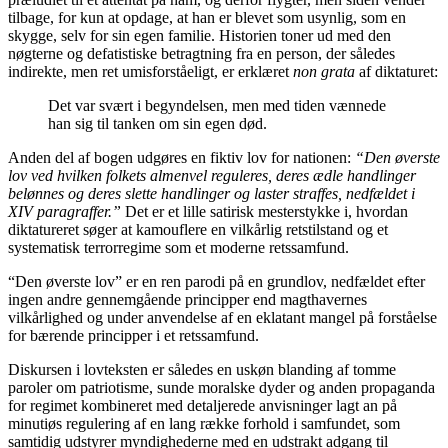
tilbage, for kun at opdage, at han er blevet som usynlig, som en
skygge, selv for sin egen familie. Historien toner ud med den
nøgterne og defatistiske betragtning fra en person, der således
indirekte, men ret umisforståeligt, er erklæret
non grata
af diktaturet:
Det var svært i begyndelsen, men med tiden vænnede
han sig til tanken om sin egen død.
Anden del af bogen udgøres en fiktiv lov for nationen:
“Den øverste
lov ved hvilken folkets almenvel reguleres, deres ædle handlinger
belønnes og deres slette handlinger og laster straffes, nedfældet i
XIV paragraffer.”
Det er et lille satirisk mesterstykke i, hvordan
diktatureret søger at kamouflere en vilkårlig retstilstand og et
systematisk terrorregime som et moderne retssamfund.
“Den øverste lov” er en ren parodi på en grundlov, nedfældet efter
ingen andre gennemgående principper end magthavernes
vilkårlighed og under anvendelse af en eklatant mangel på forståelse
for bærende principper i et retssamfund.
Diskursen i lovteksten er således en uskøn blanding af tomme
paroler om patriotisme, sunde moralske dyder og anden propaganda
for regimet kombineret med detaljerede anvisninger lagt an på
minutiøs regulering af en lang række forhold i samfundet, som
samtidig udstyrer myndighederne med en udstrakt adgang til