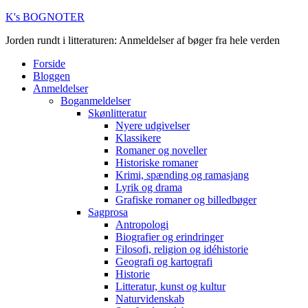
K's BOGNOTER
Jorden rundt i litteraturen: Anmeldelser af bøger fra hele verden
Forside
Bloggen
Anmeldelser
Boganmeldelser
Skønlitteratur
Nyere udgivelser
Klassikere
Romaner og noveller
Historiske romaner
Krimi, spænding og ramasjang
Lyrik og drama
Grafiske romaner og billedbøger
Sagprosa
Antropologi
Biografier og erindringer
Filosofi, religion og idéhistorie
Geografi og kartografi
Historie
Litteratur, kunst og kultur
Naturvidenskab