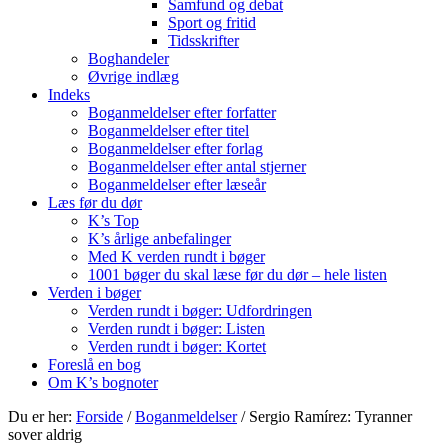
Samfund og debat
Sport og fritid
Tidsskrifter
Boghandeler
Øvrige indlæg
Indeks
Boganmeldelser efter forfatter
Boganmeldelser efter titel
Boganmeldelser efter forlag
Boganmeldelser efter antal stjerner
Boganmeldelser efter læseår
Læs før du dør
K’s Top
K’s årlige anbefalinger
Med K verden rundt i bøger
1001 bøger du skal læse før du dør – hele listen
Verden i bøger
Verden rundt i bøger: Udfordringen
Verden rundt i bøger: Listen
Verden rundt i bøger: Kortet
Foreslå en bog
Om K’s bognoter
Du er her:
Forside
/
Boganmeldelser
/
Sergio Ramírez: Tyranner
sover aldrig