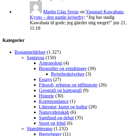
Martin Glaz Serup
on
Yasunari Kawabata:
Kyoto – den gamle kejserby
: “
Jeg har stadig
Kawabata til gode; jeg glæder mig meget!
”
jun 21,
11:18
Kategorier
Boganmeldelser
(1.327)
Sagprosa
(150)
Antropologi
(4)
Biografier og erindringer
(39)
Rejsebeskrivelser
(3)
Essays
(27)
Filosofi, religion og idéhistorie
(26)
Geografi og kartografi
(9)
Historie
(30)
Korrepondance
(1)
Litteratur, kunst og kultur
(28)
Naturvidenskab
(6)
Samfund og debat
(35)
Sport og fritid
(6)
Skønlitteratur
(1.232)
Børnebøger
(11)