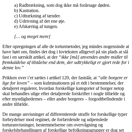
a) Radbrækning, som dog ikke må forårsage døden.
b) Kastration.
c) Udtrækning af tænder.
d) Udrivning af det ene øje.
e) Afskæring af tungen.
[… og meget mere]
Efter opregningen af alle de torturmetoder, jeg mindes nogensinde at
have hørt om, findes det dog i lovteksten alligevel på sin plads at slå
fast i en særskilt artikel, at der
“ikke [må] anvendes andre midler til
fremkaldelse af tilståelse end dem, der udtrykkeligt er gjort rede for i
denne lov.”
Prikken over i’et sættes i artikel 120, der fastslår, at
“alle borgere er
lige for loven”
– som kulminationen på et ridt i bestemmelser, der
detaljeret regulerer, hvordan forskellige kategorier af borger netop
skal behandles ulige efter detaljerede forskrifter i nogle tilfælde og
efter myndighedernes – eller andre borgeres – forgodtbefindende i
andre tilfælde.
De mange anvisninger af differentierede straffe for forskellige typer
forbrydelser mod regimet, de forfærdende og udpenslede
torturanvisninger, bestemmelserne om overvågning og
forskelsbehandlingen af forskellige befolkningsgrupper er dog set