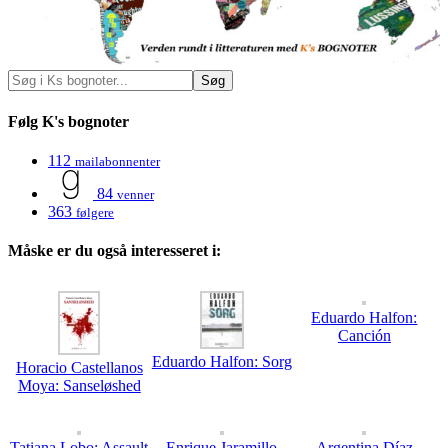
Følg K's bognoter
112
mailabonnenter
84
venner
363
følgere
Måske er du også interesseret i:
Eduardo Halfon:
Canción
Eduardo Halfon: Sorg
Horacio Castellanos
Moya: Sanseløshed
Tatiana Lobo: Assault
Enrique Jaramillo
Argentina Díaz