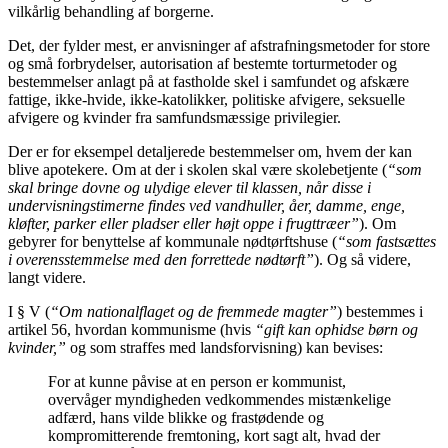
vilkårlig behandling af borgerne.
Det, der fylder mest, er anvisninger af afstrafningsmetoder for store
og små forbrydelser, autorisation af bestemte torturmetoder og
bestemmelser anlagt på at fastholde skel i samfundet og afskære
fattige, ikke-hvide, ikke-katolikker, politiske afvigere, seksuelle
afvigere og kvinder fra samfundsmæssige privilegier.
Der er for eksempel detaljerede bestemmelser om, hvem der kan
blive apotekere. Om at der i skolen skal være skolebetjente (
“som
skal bringe dovne og ulydige elever til klassen, når disse i
undervisningstimerne findes ved vandhuller, åer, damme, enge,
kløfter, parker eller pladser eller højt oppe i frugttræer”
). Om
gebyrer for benyttelse af kommunale nødtørftshuse (
“som fastsættes
i overensstemmelse med den forrettede nødtørft”
). Og så videre,
langt videre.
I § V (
“Om nationalflaget og de fremmede magter”
) bestemmes i
artikel 56, hvordan kommunisme (hvis
“gift kan ophidse børn og
kvinder,”
og som straffes med landsforvisning) kan bevises:
For at kunne påvise at en person er kommunist,
overvåger myndigheden vedkommendes mistænkelige
adfærd, hans vilde blikke og frastødende og
kompromitterende fremtoning, kort sagt alt, hvad der