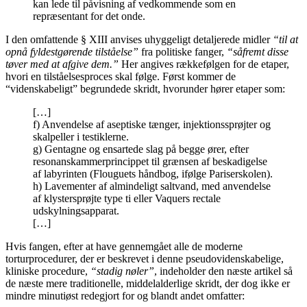
kan lede til påvisning af vedkommende som en
repræsentant for det onde.
I den omfattende § XIII anvises uhyggeligt detaljerede midler
“til at
opnå fyldestgørende tilståelse”
fra politiske fanger,
“såfremt disse
tøver med at afgive dem.”
Her angives rækkefølgen for de etaper,
hvori en tilståelsesproces skal følge. Først kommer de
“videnskabeligt” begrundede skridt, hvorunder hører etaper som:
[…]
f) Anvendelse af aseptiske tænger, injektionssprøjter og
skalpeller i testiklerne.
g) Gentagne og ensartede slag på begge ører, efter
resonanskammerprincippet til grænsen af beskadigelse
af labyrinten (Flouguets håndbog, ifølge Pariserskolen).
h) Lavementer af almindeligt saltvand, med anvendelse
af klystersprøjte type ti eller Vaquers rectale
udskylningsapparat.
[…]
Hvis fangen, efter at have gennemgået alle de moderne
torturprocedurer, der er beskrevet i denne pseudovidenskabelige,
kliniske procedure,
“stadig nøler”
, indeholder den næste artikel så
de næste mere traditionelle, middelalderlige skridt, der dog ikke er
mindre minutiøst redegjort for og blandt andet omfatter: