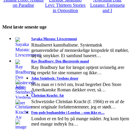
on Paradise
Levi: Thirteen Stories
Lozano: Enriqueta
in Opposition
and I
Mest læste seneste uge
Sayaka Murata: Livsceremoni
Ritualiseret kannibalisme. Systematisk
genanvendelse af menneskelige kropsdele til møbler,
tøj og smykker. Et samfund baseret…
Ray Bradbury: Den illustrerede mand
Ray Bradbury har for længst optjent uvisnelig ære
og respekt for sine romaner og ikke…
John Steinbeck: Vredens druer
Hvis man er i tvivl om, hvad begrebet Den Store
Amerikanske Roman dækker over, så…
Christian Kracht: Air
Schweiziske Christian Kracht (f. 1966) er en af de
mest originale forfatterstemmer, jeg er stødt…
Fem gode boghandeler i London – som ikke er…
London er en fed by på mange måder. Jeg kom hjem
med mange indtryk fra…