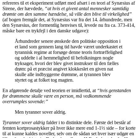
refereres til et eksperiment udført med afsæt i en teori af Synæsius af
Sirene, der hævdede,
“at hvis et givent antal mennesker samtidig
drømte om den samme hændelse, så ville den blive til virkelighed”
(af bogen fremgår det, at Synæsius var fra det 14. århundrede, men
den Synæsius, der formentlig henvises til, levede nu fra ca. 373-414,
måske bare en trykfejl i den danske udgave):
Århundreder senere ønskede den politiske opposition i
et land som gennem lang tid havde været underkastet et
tyrannisk regime at forsøge denne teoris fortræffelighed
og uddelte i al hemmelighed til befolkningen nogle
tryksager, hvori der blev givet instrukser til den fælles
drøm: på et præcist angivet klokkeslet en given nat
skulle alle indbyggerne drømme, at tyrannen blev
styrtet og at folket tog magten.
En afgørende detalje ved teorien er imidlertid, at
“hvis genstanden
for drømmene skulle være en person, må vedkommende
overrumples sovende:”
Men tyranner sover aldrig.
Tyranner sover aldrig
falder i to distinkte dele. Første del består af
femten kortprosastykker på hver ikke mere end 1-1½ side – for korte
til at kunne kaldes noveller, selv om de sådan set hver især udgør en