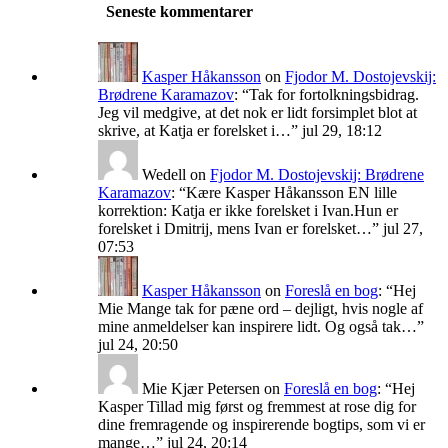
Seneste kommentarer
Kasper Håkansson
on
Fjodor M. Dostojevskij:
Brødrene Karamazov
: “
Tak for fortolkningsbidrag.
Jeg vil medgive, at det nok er lidt forsimplet blot at
skrive, at Katja er forelsket i…
”
jul 29, 18:12
Wedell
on
Fjodor M. Dostojevskij: Brødrene
Karamazov
: “
Kære Kasper Håkansson EN lille
korrektion: Katja er ikke forelsket i Ivan.Hun er
forelsket i Dmitrij, mens Ivan er forelsket…
”
jul 27,
07:53
Kasper Håkansson
on
Foreslå en bog
: “
Hej
Mie Mange tak for pæne ord – dejligt, hvis nogle af
mine anmeldelser kan inspirere lidt. Og også tak…
”
jul 24, 20:50
Mie Kjær Petersen
on
Foreslå en bog
: “
Hej
Kasper Tillad mig først og fremmest at rose dig for
dine fremragende og inspirerende bogtips, som vi er
mange…
”
jul 24, 20:14