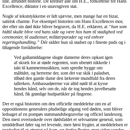
lille, afrundet historie. De kredser alle om H.E., forkortelse for Hans
Excellence, diktator i en unavngiven stat.
Nogle af tekststykkerne er lidt ujævne, men mange har en bizar,
satirisk charme. For eksempel historien om Hans Excellences mor,
der efter sin død ikke bliver begravet, da H.E. erklærer, at
“hun som
hidtil skulle blive ved hans side og være hos ham til stadighed ved
ceremonier, til audienser, militærparader og ved enhver
regeringshandling.”
Dér sidder hun så stadset op i fineste puds og i
tiltagende forrådnelse:
Ved gallamiddagene slugte damerne deres opkast igen
af skræk for at støde regenten, som uberørt nikkede i
takt til kammermusikken, som spredte hygge om
måltidet, og herrerne der, som det var skik i paladset,
tilbød den gamle dame den lækreste mundfuld fra deres
tallerken. Ambassadørerne var altid nødt til at kysse
hendes hånd, selv om de, når de tog hendes juvelbesatte
hånd, fik grønlige hudpartikler på fingrene.
Der er også historien om den officielle meddelelse om en af
oppositionens generalers pludselige afgang ved døden, som bliver
ledsaget af en pompøs statsmandsbegravelse og officiel landesorg.
Den mest overraskede over dødsfaldet er selvsamme general, som
umiddelbart føler sig ret levende, men først frygter, at meddelelsen er
præludiet til et attentat på ham, og derfor flygter, men siden vender