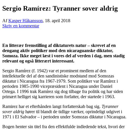
Sergio Ramírez: Tyranner sover aldrig
Af
Kasper Håkansson
,
18. april 2018
Skriv en kommentar
En litterær fremstilling af diktaturets natur – skrevet af en
dengang aktiv politiker mod den nicaraguanske diktator,
Somoza. Ikke meget læst i vores del af verden i dag, men stadig
relevant og også litterært interessant.
Sergio Ramírez (f. 1942) var et prominent medlem af den
intellektuelle del af den sandinistiske modstand mod Somozas
diktatur i Nicaragua fra 1967-1979. Som politiker var Ramírez i
perioden 1985-1990 vicepræsident i Nicaragua under Daniel
Ortega. I 1996 trak Ramírez sig dog tilbage fra politik og har siden
primært helliget sig karrieren som forfatter, der startede i 1963.
Ramirez har et efterhånden langt forfatterskab bag sig.
Tyranner
sover aldrig
hører til blandt de tidlige værker, oprindeligt udgivet i
1971 i El Salvador – i perioden under Somozas diktatur i Nicaragua.
Bogen henter sin titel fra den effektfulde indledende tekst, hvori der