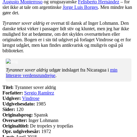
Augusto Monterroso
og uruguayanske
Felisberto Hernández
– for
slet ikke at tale om argentinske
Jorge Luis Borges
. Men mindre kan
gøre det.
Tyranner sover aldrig
er oversat til dansk af Inger Lohmann. Den
danske tekst virker i passager lidt stiv og kluntet, men jeg har ikke
mulighed for at bedømme, om det skyldes oversættelsen eller
originalen. Bogen er i sin tid udgivet på forlaget Vindrose og er for
længst udgået, men kan findes antikvarisk og muligvis også på
biblioteker.
Tyranner sover aldrig
udgør indslaget fra Nicaragua i
min
litterære verdensrundrejse
.
Titel:
Tyranner sover aldrig
Forfatter:
Sergio Ramírez
Udgiver:
Vindrose
Udgivelsesdato:
1985
Sider:
120
Originalsprog:
Spansk
Oversætter:
Inger Lohmann
Originaltitel:
De tropeles y tropelías
Opr. udgivelsesår:
1972
Læst:
April 2018