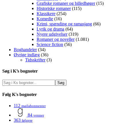
Grafiske romaner og billedbøger
(15)
Historiske romaner
(115)
Klassikere
(254)
Komedie
(16)
Krimi, spænding og ramasjang
(66)
Lyrik og drama
(64)
Nyere udgivelser
(319)
Romaner og noveller
(1.081)
Science fiction
(56)
Boghandeler
(34)
Øvrige indlæg
(36)
Tidsskrifter
(3)
Søg i K’s bognoter
Følg K's bognoter
112
mailabonnenter
84
venner
363
følgere