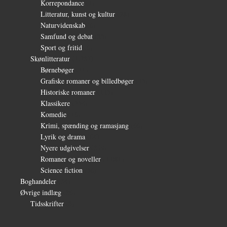
Korrepondance
(1)
Litteratur, kunst og kultur
(28)
Naturvidenskab
(6)
Samfund og debat
(35)
Sport og fritid
(6)
Skønlitteratur
(1.232)
Børnebøger
(11)
Grafiske romaner og billedbøger
(15)
Historiske romaner
(115)
Klassikere
(254)
Komedie
(16)
Krimi, spænding og ramasjang
(66)
Lyrik og drama
(64)
Nyere udgivelser
(319)
Romaner og noveller
(1.081)
Science fiction
(56)
Boghandeler
(34)
Øvrige indlæg
(36)
Tidsskrifter
(3)