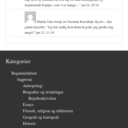
inspirerende bogtips, som vi er mange…
”
jul 24, 20:14
Martin Glaz Serup
on
Yasunari Kawabata: Kyoto – den
gamle kejserby
: “
Jeg har stadig Kawabata til gode; jeg glæder mig
meget!
”
jun 21, 11:18
Kategorier
Boganmeldelser
(1.327)
Sagprosa
(150)
Antropologi
(4)
Biografier og erindringer
(39)
Rejsebeskrivelser
(3)
Essays
(27)
Filosofi, religion og idéhistorie
(26)
Geografi og kartografi
(9)
Historie
(30)