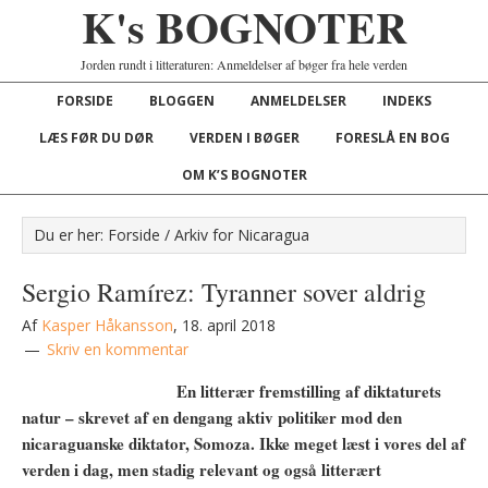
K's BOGNOTER
Jorden rundt i litteraturen: Anmeldelser af bøger fra hele verden
FORSIDE
BLOGGEN
ANMELDELSER
INDEKS
LÆS FØR DU DØR
VERDEN I BØGER
FORESLÅ EN BOG
OM K’S BOGNOTER
Du er her:
Forside
/
Arkiv for Nicaragua
Sergio Ramírez: Tyranner sover aldrig
Af
Kasper Håkansson
,
18. april 2018
Skriv en kommentar
En litterær fremstilling af diktaturets
natur – skrevet af en dengang aktiv politiker mod den
nicaraguanske diktator, Somoza. Ikke meget læst i vores del af
verden i dag, men stadig relevant og også litterært