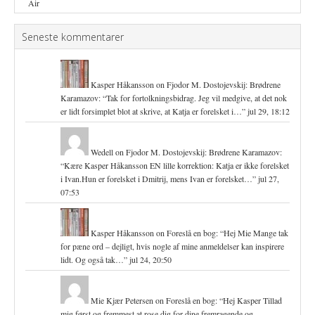
Seneste kommentarer
Kasper Håkansson
on
Fjodor M. Dostojevskij: Brødrene
Karamazov
: “
Tak for fortolkningsbidrag. Jeg vil medgive, at det nok
er lidt forsimplet blot at skrive, at Katja er forelsket i…
”
jul 29, 18:12
Wedell
on
Fjodor M. Dostojevskij: Brødrene Karamazov
:
“
Kære Kasper Håkansson EN lille korrektion: Katja er ikke forelsket
i Ivan.Hun er forelsket i Dmitrij, mens Ivan er forelsket…
”
jul 27,
07:53
Kasper Håkansson
on
Foreslå en bog
: “
Hej Mie Mange tak
for pæne ord – dejligt, hvis nogle af mine anmeldelser kan inspirere
lidt. Og også tak…
”
jul 24, 20:50
Mie Kjær Petersen
on
Foreslå en bog
: “
Hej Kasper Tillad
mig først og fremmest at rose dig for dine fremragende og