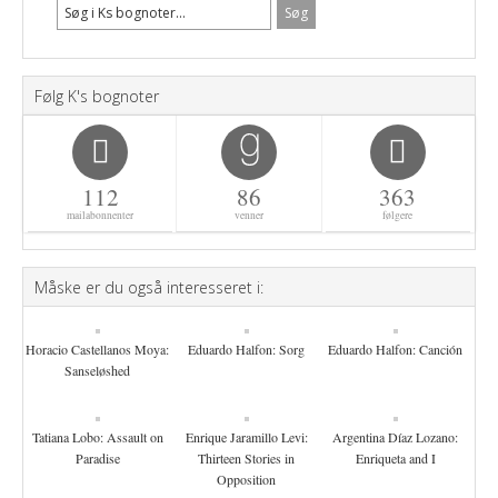
Følg K's bognoter
112
86
363
mailabonnenter
venner
følgere
Måske er du også interesseret i:
Horacio Castellanos Moya:
Eduardo Halfon: Sorg
Eduardo Halfon: Canción
Sanseløshed
Tatiana Lobo: Assault on
Enrique Jaramillo Levi:
Argentina Díaz Lozano:
Paradise
Thirteen Stories in
Enriqueta and I
Opposition