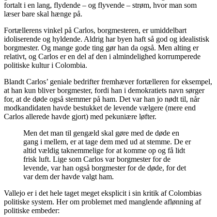
fortalt i en lang, flydende – og flyvende – strøm, hvor man som
læser bare skal hænge på.
Fortællerens vinkel på Carlos, borgmesteren, er umiddelbart
idoliserende og hyldende. Aldrig har byen haft så god og idealistisk
borgmester. Og mange gode ting gør han da også. Men alting er
relativt, og Carlos er en del af den i almindelighed korrumperede
politiske kultur i Colombia.
Blandt Carlos’ geniale bedrifter fremhæver fortælleren for eksempel,
at han kun bliver borgmester, fordi han i demokratiets navn sørger
for, at de døde også stemmer på ham. Det var han jo nødt til, når
modkandidaten havde bestukket de levende vælgere (mere end
Carlos allerede havde gjort) med pekuniære løfter.
Men det man til gengæld skal gøre med de døde en
gang i mellem, er at tage dem med ud at stemme. De er
altid vældig taknemmelige for at komme op og få lidt
frisk luft. Lige som Carlos var borgmester for de
levende, var han også borgmester for de døde, for det
var dem der havde valgt ham.
Vallejo er i det hele taget meget eksplicit i sin kritik af Colombias
politiske system. Her om problemet med manglende aflønning af
politiske embeder: