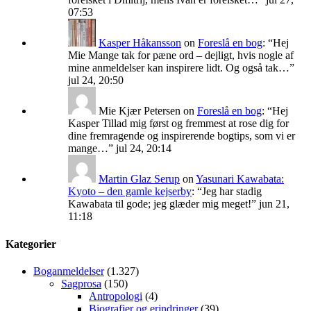
07:53
Kasper Håkansson
on
Foreslå en bog
: “
Hej
Mie Mange tak for pæne ord – dejligt, hvis nogle af
mine anmeldelser kan inspirere lidt. Og også tak…
”
jul 24, 20:50
Mie Kjær Petersen
on
Foreslå en bog
: “
Hej
Kasper Tillad mig først og fremmest at rose dig for
dine fremragende og inspirerende bogtips, som vi er
mange…
”
jul 24, 20:14
Martin Glaz Serup
on
Yasunari Kawabata:
Kyoto – den gamle kejserby
: “
Jeg har stadig
Kawabata til gode; jeg glæder mig meget!
”
jun 21,
11:18
Kategorier
Boganmeldelser
(1.327)
Sagprosa
(150)
Antropologi
(4)
Biografier og erindringer
(39)