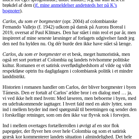
brøkdel af dem (
jf. mine anmeldelser andetsteds her på K’s
bognoter
).
Carlos, du som er borgmester
(opr. 2004) af colombianske
Fernando Vallejo (f. 1942) udkom på dansk på Aurora Boreal i
2019, oversat af Paul Klitnæs. Den har stået i min reol et par år, men
inspireret af mine seneste læsninger af forlagets udgivelser fandt jeg
den ned fra hylden nu. Og dér burde den ikke have stået så længe.
Carlos, du som er borgmester
er et besk, meget humoristisk, men
også ret sort portræt af Colombia og landets tvivlsomme politiske
kultur. Romanen er et satirisk overflødighedshorn af vilde og vildt
respektløse optrin fra dagligdagen i colombiansk politik i et mindre
landdistrikt.
Historien i romanen handler om Carlos, der bliver borgmester i byen
Támesis. Den er fortalt af Carlos’ ældre bror i en dialog med … ja,
vi ved ikke helt med hvem: Med læseren, men beboerne i byen, med
en udefrakommende iagttager. I hvert fald med en aktiv lytter, som
ind i mellem bryder ind med spørgsmål til beretningen og sender den
i forskellige retninger, som om den ikke var flyvsk nok i forvejen.
Ind i mellem overtages fortællerrollen i øvrigt af en stor flok
papegøjer, der flyver hen over hele Colombia og som et satirisk
græsk kor kommenterer landets situation i almindelighed. Det hele