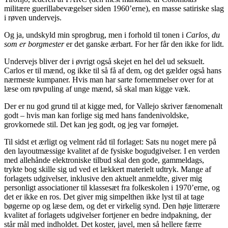
militære guerillabevægelser siden 1960’erne), en masse satiriske slag
i røven undervejs.
Og ja, undskyld min sprogbrug, men i forhold til tonen i
Carlos, du
som er borgmester
er det ganske ærbart. For her får den ikke for lidt.
Undervejs bliver der i øvrigt også skejet en hel del ud seksuelt.
Carlos er til mænd, og ikke til så få af dem, og det gælder også hans
nærmeste kumpaner. Hvis man har sarte fornemmelser over for at
læse om røvpuling af unge mænd, så skal man kigge væk.
Der er nu god grund til at kigge med, for Vallejo skriver fænomenalt
godt – hvis man kan forlige sig med hans fandenivoldske,
grovkornede stil. Det kan jeg godt, og jeg var fornøjet.
Til sidst et ærligt og velment råd til forlaget: Sats nu noget mere på
den layoutmæssige kvalitet af de fysiske bogudgivelser. I en verden
med allehånde elektroniske tilbud skal den gode, gammeldags,
trykte bog skille sig ud ved et lækkert materielt udtryk. Mange af
forlagets udgivelser, inklusive den aktuelt anmeldte, giver mig
personligt associationer til klassesæt fra folkeskolen i 1970’erne, og
det er ikke en ros. Det giver mig simpelthen ikke lyst til at tage
bøgerne op og læse dem, og det er virkelig synd. Den høje litterære
kvalitet af forlagets udgivelser fortjener en bedre indpakning, der
står mål med indholdet. Det koster, javel, men så hellere færre