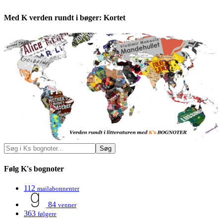
Med K verden rundt i bøger: Kortet
Følg K's bognoter
112
mailabonnenter
84
venner
363
følgere