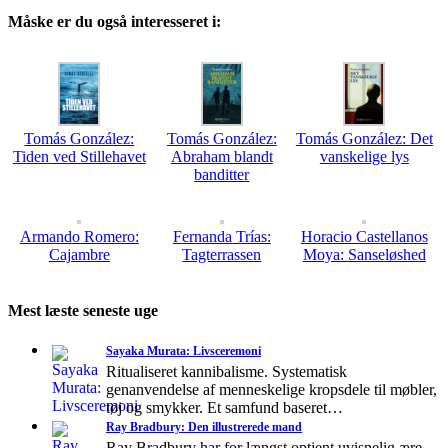
Måske er du også interesseret i:
Tomás González:
Tomás González:
Tomás González: Det
Tiden ved Stillehavet
Abraham blandt
vanskelige lys
banditter
Armando Romero:
Fernanda Trías:
Horacio Castellanos
Cajambre
Tagterrassen
Moya: Sanseløshed
Mest læste seneste uge
Sayaka Murata: Livsceremoni
Ritualiseret kannibalisme. Systematisk
genanvendelse af menneskelige kropsdele til møbler,
tøj og smykker. Et samfund baseret…
Ray Bradbury: Den illustrerede mand
Ray Bradbury har for længst optjent uvisnelig ære