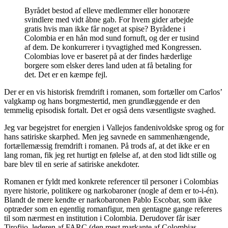
Byrådet bestod af elleve medlemmer eller honorære
svindlere med vidt åbne gab. For hvem gider arbejde
gratis hvis man ikke får noget at spise? Byrådene i
Colombia er en hån mod sund fornuft, og der er tusind
af dem. De konkurrerer i tyvagtighed med Kongressen.
Colombias love er baseret på at der findes hæderlige
borgere som elsker deres land uden at få betaling for
det. Det er en kæmpe fejl.
Der er en vis historisk fremdrift i romanen, som fortæller om Carlos’
valgkamp og hans borgmestertid, men grundlæggende er den
temmelig episodisk fortalt. Det er også dens væsentligste svaghed.
Jeg var begejstret for energien i Vallejos fandenivoldske sprog og for
hans satiriske skarphed. Men jeg savnede en sammenhængende,
fortællemæssig fremdrift i romanen. På trods af, at det ikke er en
lang roman, fik jeg ret hurtigt en følelse af, at den stod lidt stille og
bare blev til en serie af satiriske anekdoter.
Romanen er fyldt med konkrete referencer til personer i Colombias
nyere historie, politikere og narkobaroner (nogle af dem er to-i-én).
Blandt de mere kendte er narkobaronen Pablo Escobar, som ikke
optræder som en egentlig romanfigur, men gentagne gange refereres
til som nærmest en institution i Colombia. Derudover får især
Tirofijo, lederen af FARC (den mest markante af Colombias