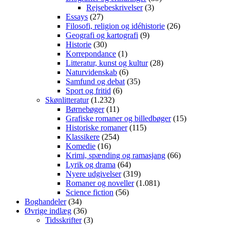
Rejsebeskrivelser
(3)
Essays
(27)
Filosofi, religion og idéhistorie
(26)
Geografi og kartografi
(9)
Historie
(30)
Korrepondance
(1)
Litteratur, kunst og kultur
(28)
Naturvidenskab
(6)
Samfund og debat
(35)
Sport og fritid
(6)
Skønlitteratur
(1.232)
Børnebøger
(11)
Grafiske romaner og billedbøger
(15)
Historiske romaner
(115)
Klassikere
(254)
Komedie
(16)
Krimi, spænding og ramasjang
(66)
Lyrik og drama
(64)
Nyere udgivelser
(319)
Romaner og noveller
(1.081)
Science fiction
(56)
Boghandeler
(34)
Øvrige indlæg
(36)
Tidsskrifter
(3)