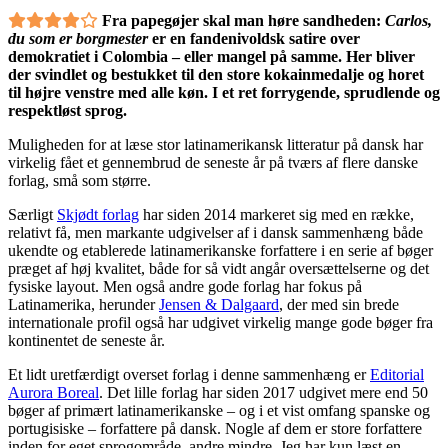
Fra papegøjer skal man høre sandheden:
Carlos,
du som er borgmester
er en fandenivoldsk satire over
demokratiet i Colombia – eller mangel på samme. Her bliver
der svindlet og bestukket til den store kokainmedalje og horet
til højre venstre med alle køn. I et ret forrygende, sprudlende og
respektløst sprog.
Muligheden for at læse stor latinamerikansk litteratur på dansk har
virkelig fået et gennembrud de seneste år på tværs af flere danske
forlag, små som større.
Særligt
Skjødt forlag
har siden 2014 markeret sig med en række,
relativt få, men markante udgivelser af i dansk sammenhæng både
ukendte og etablerede latinamerikanske forfattere i en serie af bøger
præget af høj kvalitet, både for så vidt angår oversættelserne og det
fysiske layout. Men også andre gode forlag har fokus på
Latinamerika, herunder
Jensen & Dalgaard
, der med sin brede
internationale profil også har udgivet virkelig mange gode bøger fra
kontinentet de seneste år.
Et lidt uretfærdigt overset forlag i denne sammenhæng er
Editorial
Aurora Boreal
. Det lille forlag har siden 2017 udgivet mere end 50
bøger af primært latinamerikanske – og i et vist omfang spanske og
portugisiske – forfattere på dansk. Nogle af dem er store forfattere
inden for eget sprogområde, andre mindre, Jeg har kun læst en