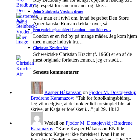
og respekt for sine romaner og ikke…
John Steinbeck: Vredens druer
Hvis man er i tvivl om, hvad begrebet Den Store
Amerikanske Roman dækker over, så…
Fem gode boghandeler i London – som ikke er…
London er en fed by på mange måder. Jeg kom hjem
med mange indtryk fra…
Christian Kracht: Air
Schweiziske Christian Kracht (f. 1966) er en af de
mest originale forfatterstemmer, jeg er stødt…
Seneste kommentarer
Kasper Håkansson
on
Fjodor M. Dostojevskij:
Brødrene Karamazov
: “
Tak for fortolkningsbidrag.
Jeg vil medgive, at det nok er lidt forsimplet blot at
skrive, at Katja er forelsket i…
”
jul 29, 18:12
Wedell
on
Fjodor M. Dostojevskij: Brødrene
Karamazov
: “
Kære Kasper Håkansson EN lille
korrektion: Katja er ikke forelsket i Ivan.Hun er
forelsket i Dmitrij, mens Ivan er forelsket…
”
jul 27,