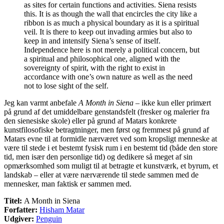
as sites for certain functions and activities. Siena resists
this. It is as though the wall that encircles the city like a
ribbon is as much a physical boundary as it is a spiritual
veil. It is there to keep out invading armies but also to
keep in and intensify Siena’s sense of itself.
Independence here is not merely a political concern, but
a spiritual and philosophical one, aligned with the
sovereignty of spirit, with the right to exist in
accordance with one’s own nature as well as the need
not to lose sight of the self.
Jeg kan varmt anbefale
A Month in Siena
– ikke kun eller primært
på grund af det umiddelbare genstandsfelt (fresker og malerier fra
den sienesiske skole) eller på grund af Matars konkrete
kunstfilosofiske betragtninger, men først og fremmest på grund af
Matars evne til at formidle nærværet ved som kropsligt menneske at
være til stede i et bestemt fysisk rum i en bestemt tid (både den store
tid, men især den personlige tid) og dedikere så meget af sin
opmærksomhed som muligt til at betragte et kunstværk, et byrum, et
landskab – eller at være nærværende til stede sammen med de
mennesker, man faktisk er sammen med.
Titel:
A Month in Siena
Forfatter:
Hisham Matar
Udgiver:
Penguin