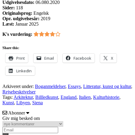
Udgivelsesdato:
06.080.2020
Sider:
118
Originalsprog:
Engelsk
Opr. udgivelsesår:
2019
Læst:
Januar 2025
K's vurdering:
Share this:
Print
Email
Facebook
X
LinkedIn
Arkiveret under:
Boganmeldelser
,
Essays
,
Litteratur, kunst og kultur
,
Rejsebeskrivelser
Tags:
Arkitektur
,
Billledkunst
,
England
,
Italien
,
Kulturhistorie
,
Kunst
,
Libyen
,
Siena
Abonner
Giv mig besked om