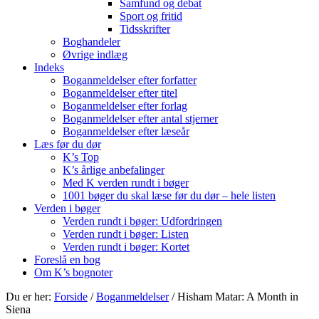
Samfund og debat
Sport og fritid
Tidsskrifter
Boghandeler
Øvrige indlæg
Indeks
Boganmeldelser efter forfatter
Boganmeldelser efter titel
Boganmeldelser efter forlag
Boganmeldelser efter antal stjerner
Boganmeldelser efter læseår
Læs før du dør
K’s Top
K’s årlige anbefalinger
Med K verden rundt i bøger
1001 bøger du skal læse før du dør – hele listen
Verden i bøger
Verden rundt i bøger: Udfordringen
Verden rundt i bøger: Listen
Verden rundt i bøger: Kortet
Foreslå en bog
Om K’s bognoter
Du er her:
Forside
/
Boganmeldelser
/
Hisham Matar: A Month in
Siena