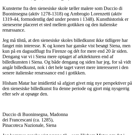
Kunsterne fra den sienesiske skole tæller malere som Duccio di
Buoninsegna (aktiv 1278-1318) og Ambrogio Lorenzetti (aktiv
1319-44, formodentlig død under pesten i 1348). Kunsthistorisk er
sieneserne placeret et sted mellem gotikken og den italienske
renæssance.
Jeg må tilstå, at den sienesiske skoles billedkunst ikke tidligere har
fanget min interesse. K og konen har ganske vist besøgt Siena, men
kun på en dagsudflugt fra Firenze og dét for mere end 20 år siden.
Dengang var vi i Siena mere optaget af arkitekturen end af
billedkunsten i Siena. Og både dengang og siden har jeg, for så vidt
angår billedkunst, nok i det hele taget været mere interesseret i den
senere italienske renæssance end i gotikken.
Hisham Matar har imidlertid så afgjort givet mig nye perspektiver på
den sienesiske billedkunst fra denne periode og gjort mig nysgerrig
efter selv at opsøge den.
Duccio di Buoninsegna, Madonna
dei Francescani (ca. 1285),
Pinacoteca Nazionale, Siena