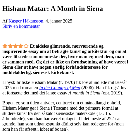
Hisham Matar: A Month in Siena
Af
Kasper Håkansson
,
4. januar 2025
Skriv en kommentar
Et aldeles glimrende, nærværende og
inspirerende essay om at betragte kunst og arkitektur og om at
være til stede som menneske dér, hvor man er, med dem, man
er sammen med. Og det er ikke en forudsætning af have været i
Siena eller at have nogen særlig forhåndsinteresse for
middelalderlig, sienesisk kirkekunst.
Libysk-britiske Hisham Matar (f. 1970) fik lov at indlede mit læseår
2025 med romanen
In the Country of Men
(2006). Han fik også lov
at fortsætte det med det lange essay
A month in Siena
(opr. 2019).
Bogen er, som titlen antyder, centreret om et månedlangt ophold,
Hisham Matar gør i Siena i Toscana med det primære formål at
studere kunst fra den såkaldt sienesiske malerskole (13.-15.
århundrede), som han har været optaget af i det meste af 25 år af
grunde, han som udgangspunkt dårligt selv kan redegøre for (men
som han får afsøgt i løbet af bogen).