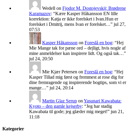
Wedell
on
Fjodor M. Dostojevskij: Brødrene
Karamazov
: “
Kære Kasper Håkansson EN lille
korrektion: Katja er ikke forelsket i Ivan.Hun er
forelsket i Dmitrij, mens Ivan er forelsket…
”
jul 27,
07:53
Kasper Håkansson
on
Foreslå en bog
: “
Hej
Mie Mange tak for pæne ord – dejligt, hvis nogle af
mine anmeldelser kan inspirere lidt. Og også tak…
”
jul 24, 20:50
Mie Kjær Petersen
on
Foreslå en bog
: “
Hej
Kasper Tillad mig først og fremmest at rose dig for
dine fremragende og inspirerende bogtips, som vi er
mange…
”
jul 24, 20:14
Martin Glaz Serup
on
Yasunari Kawabata:
Kyoto – den gamle kejserby
: “
Jeg har stadig
Kawabata til gode; jeg glæder mig meget!
”
jun 21,
11:18
Kategorier