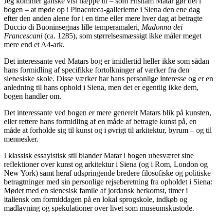
Jeg kommer ganske vist næppe til – som Hisham Matar gør det i
bogen – at møde op i Pinacoteca-gallerierne i Siena den ene dag
efter den anden alene for i en time eller mere hver dag at betragte
Duccio di Buoninsegnas lille temperamaleri,
Madonna dei
Francescani
(ca. 1285), som størrelsesmæssigt ikke måler meget
mere end et A4-ark.
Det interessante ved Matars bog er imidlertid heller ikke som sådan
hans formidling af specifikke fortolkninger af værker fra den
sienesiske skole. Disse værker har hans personlige interesse og er en
anledning til hans ophold i Siena, men det er egentlig ikke dem,
bogen handler om.
Det interessante ved bogen er mere generelt Matars blik på kunsten,
eller rettere hans formidling af en måde af betragte kunst på, en
måde at forholde sig til kunst og i øvrigt til arkitektur, byrum – og til
mennesker.
I klassisk essayistisk stil blander Matar i bogen ubesværet sine
reflektioner over kunst og arkitektur i Siena (og i Rom, London og
New York) samt heraf udspringende bredere filosofiske og politiske
betragtninger med sin personlige rejseberetning fra opholdet i Siena:
Mødet med en sienesisk famile af jordansk herkomst, timer i
italiensk om formiddagen på en lokal sprogskole, indkøb og
madlavning og spekulationer over livet som museumskustode.