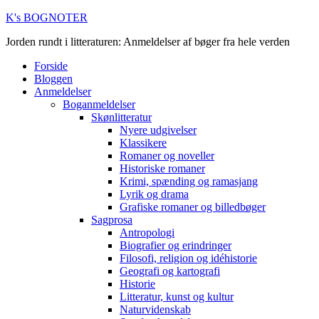
K's BOGNOTER
Jorden rundt i litteraturen: Anmeldelser af bøger fra hele verden
Forside
Bloggen
Anmeldelser
Boganmeldelser
Skønlitteratur
Nyere udgivelser
Klassikere
Romaner og noveller
Historiske romaner
Krimi, spænding og ramasjang
Lyrik og drama
Grafiske romaner og billedbøger
Sagprosa
Antropologi
Biografier og erindringer
Filosofi, religion og idéhistorie
Geografi og kartografi
Historie
Litteratur, kunst og kultur
Naturvidenskab