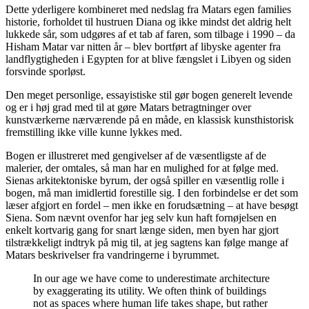
Dette yderligere kombineret med nedslag fra Matars egen families
historie, forholdet til hustruen Diana og ikke mindst det aldrig helt
lukkede sår, som udgøres af et tab af faren, som tilbage i 1990 – da
Hisham Matar var nitten år – blev bortført af libyske agenter fra
landflygtigheden i Egypten for at blive fængslet i Libyen og siden
forsvinde sporløst.
Den meget personlige, essayistiske stil gør bogen generelt levende
og er i høj grad med til at gøre Matars betragtninger over
kunstværkerne nærværende på en måde, en klassisk kunsthistorisk
fremstilling ikke ville kunne lykkes med.
Bogen er illustreret med gengivelser af de væsentligste af de
malerier, der omtales, så man har en mulighed for at følge med.
Sienas arkitektoniske byrum, der også spiller en væsentlig rolle i
bogen, må man imidlertid forestille sig. I den forbindelse er det som
læser afgjort en fordel – men ikke en forudsætning – at have besøgt
Siena. Som nævnt ovenfor har jeg selv kun haft fornøjelsen en
enkelt kortvarig gang for snart længe siden, men byen har gjort
tilstrækkeligt indtryk på mig til, at jeg sagtens kan følge mange af
Matars beskrivelser fra vandringerne i byrummet.
In our age we have come to underestimate architecture
by exaggerating its utility. We often think of buildings
not as spaces where human life takes shape, but rather