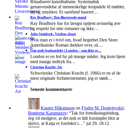
Ritualiseret kannibalisme. Systematisk
genanvendelse af menneskelige kropsdele til møbler,
tøj og smykker. Et samfund baseret…
Ray Bradbury: Den illustrerede mand
Ray Bradbury har for længst optjent uvisnelig ære
og respekt for sine romaner og ikke…
John Steinbeck: Vredens druer
Hvis man er i tvivl om, hvad begrebet Den Store
Amerikanske Roman dækker over, så…
Fem gode boghandeler i London – som ikke er…
London er en fed by på mange måder. Jeg kom hjem
med mange indtryk fra…
Christian Kracht: Air
Schweiziske Christian Kracht (f. 1966) er en af de
mest originale forfatterstemmer, jeg er stødt…
Seneste kommentarer
Kasper Håkansson
on
Fjodor M. Dostojevskij:
Brødrene Karamazov
: “
Tak for fortolkningsbidrag.
Jeg vil medgive, at det nok er lidt forsimplet blot at
skrive, at Katja er forelsket i…
”
jul 29, 18:12