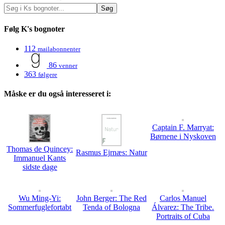
Følg K's bognoter
112
mailabonnenter
86
venner
363
følgere
Måske er du også interesseret i:
Captain F. Marryat:
Børnene i Nyskoven
Thomas de Quincey:
Rasmus Ejrnæs: Natur
Immanuel Kants
sidste dage
Wu Ming-Yi:
John Berger: The Red
Carlos Manuel
Sommerfuglefortabt
Tenda of Bologna
Álvarez: The Tribe.
Portraits of Cuba