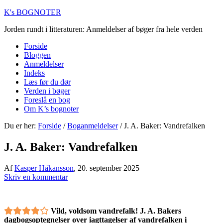
K's BOGNOTER
Jorden rundt i litteraturen: Anmeldelser af bøger fra hele verden
Forside
Bloggen
Anmeldelser
Indeks
Læs før du dør
Verden i bøger
Foreslå en bog
Om K’s bognoter
Du er her:
Forside
/
Boganmeldelser
/
J. A. Baker: Vandrefalken
J. A. Baker: Vandrefalken
Af
Kasper Håkansson
,
20. september 2025
Skriv en kommentar
Vild, voldsom vandrefalk! J. A. Bakers
dagbogsoptegnelser over iagttagelser af vandrefalken i