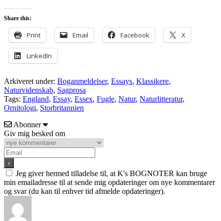
Share this:
Print
Email
Facebook
X
LinkedIn
Arkiveret under:
Boganmeldelser
,
Essays
,
Klassikere
,
Naturvidenskab
,
Sagprosa
Tags:
England
,
Essay
,
Essex
,
Fugle
,
Natur
,
Naturlitteratur
,
Ornitologi
,
Storbritannien
Abonner
Giv mig besked om
Jeg giver hermed tilladelse til, at K's BOGNOTER kan bruge
min emailadresse til at sende mig opdateringer om nye kommentarer
og svar (du kan til enhver tid afmelde opdateringer).