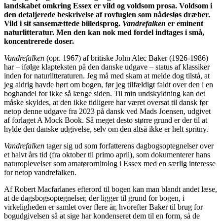
landskabet omkring Essex er vild og voldsom prosa. Voldsom i
den detaljerede beskrivelse af rovfuglen som nådesløs dræber.
Vild i sit sansemættede billedsprog.
Vandrefalken
er eminent
naturlitteratur. Men den kan nok med fordel indtages i små,
koncentrerede doser.
Vandrefalken
(opr. 1967) af britiske John Alec Baker (1926-1986)
har – ifølge klapteksten på den danske udgave – status af klassiker
inden for naturlitteraturen. Jeg må med skam at melde dog tilstå, at
jeg aldrig havde hørt om bogen, før jeg tilfældigt faldt over den i en
boghandel for ikke så længe siden. Til min undskyldning kan det
måske skyldes, at den ikke tidligere har været oversat til dansk før
netop denne udgave fra 2023 på dansk ved Mads Joensen, udgivet
af forlaget A Mock Book. Så meget desto større grund er der til at
hylde den danske udgivelse, selv om den altså ikke er helt spritny.
Vandrefalken
tager sig ud som forfatterens dagbogsoptegnelser over
et halvt års tid (fra oktober til primo april), som dokumenterer hans
naturoplevelser som amatørornitolog i Essex med en særlig interesse
for netop vandrefalken.
Af Robert Macfarlanes efterord til bogen kan man blandt andet læse,
at de dagsbogsoptegnelser, der ligger til grund for bogen, i
virkeligheden er samlet over flere år, hvorefter Baker til brug for
bogudgivelsen så at sige har kondenseret dem til en form, så de