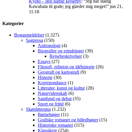
Kyoto – den gamle kejserby
: “
Jeg har stadig
Kawabata til gode; jeg glæder mig meget!
”
jun 21,
11:18
Kategorier
Boganmeldelser
(1.327)
Sagprosa
(150)
Antropologi
(4)
Biografier og erindringer
(39)
Rejsebeskrivelser
(3)
Essays
(27)
Filosofi, religion og idéhistorie
(26)
Geografi og kartografi
(9)
Historie
(30)
Korrepondance
(1)
Litteratur, kunst og kultur
(28)
Naturvidenskab
(6)
Samfund og debat
(35)
Sport og fritid
(6)
Skønlitteratur
(1.232)
Børnebøger
(11)
Grafiske romaner og billedbøger
(15)
Historiske romaner
(115)
Klassikere
(254)