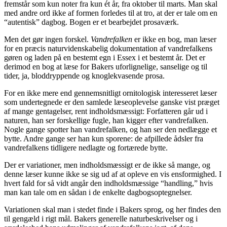
fremstår som kun noter fra kun ét år, fra oktober til marts. Man skal
med andre ord ikke af formen forledes til at tro, at der er tale om en
“autentisk” dagbog. Bogen er et bearbejdet prosaværk.
Men det gør ingen forskel.
Vandrefalken
er ikke en bog, man læser
for en præcis naturvidenskabelig dokumentation af vandrefalkens
gøren og laden på en bestemt egn i Essex i et bestemt år. Det er
derimod en bog at læse for Bakers uforlignelige, sanselige og til
tider, ja, bloddryppende og knoglekvasende prosa.
For en ikke mere end gennemsnitligt ornitologisk interesseret læser
som undertegnede er den samlede læseoplevelse ganske vist præget
af mange gentagelser, rent indholdsmæssigt: Forfatteren går ud i
naturen, han ser forskellige fugle, han kigger efter vandrefalken.
Nogle gange spotter han vandrefalken, og han ser den nedlægge et
bytte. Andre gange ser han kun sporene: de afpillede ådsler fra
vandrefalkens tidligere nedlagte og fortærede bytte.
Der er variationer, men indholdsmæssigt er de ikke så mange, og
denne læser kunne ikke se sig ud af at opleve en vis ensformighed. I
hvert fald for så vidt angår den indholdsmæssige “handling,” hvis
man kan tale om en sådan i de enkelte dagbogsoptegnelser.
Variationen skal man i stedet finde i Bakers sprog, og her findes den
til gengæld i rigt mål. Bakers generelle naturbeskrivelser og i