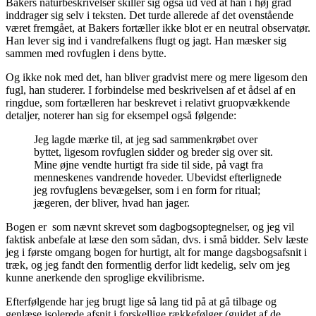
Bakers naturbeskrivelser skiller sig også ud ved at han i høj grad
inddrager sig selv i teksten. Det turde allerede af det ovenstående
været fremgået, at Bakers fortæller ikke blot er en neutral observatør.
Han lever sig ind i vandrefalkens flugt og jagt. Han mæsker sig
sammen med rovfuglen i dens bytte.
Og ikke nok med det, han bliver gradvist mere og mere ligesom den
fugl, han studerer. I forbindelse med beskrivelsen af et ådsel af en
ringdue, som fortælleren har beskrevet i relativt gruopvækkende
detaljer, noterer han sig for eksempel også følgende:
Jeg lagde mærke til, at jeg sad sammenkrøbet over
byttet, ligesom rovfuglen sidder og breder sig over sit.
Mine øjne vendte hurtigt fra side til side, på vagt fra
menneskenes vandrende hoveder. Ubevidst efterlignede
jeg rovfuglens bevægelser, som i en form for ritual;
jægeren, der bliver, hvad han jager.
Bogen er som nævnt skrevet som dagbogsoptegnelser, og jeg vil
faktisk anbefale at læse den som sådan, dvs. i små bidder. Selv læste
jeg i første omgang bogen for hurtigt, alt for mange dagsbogsafsnit i
træk, og jeg fandt den formentlig derfor lidt kedelig, selv om jeg
kunne anerkende den sproglige ekvilibrisme.
Efterfølgende har jeg brugt lige så lang tid på at gå tilbage og
genlæse isolerede afsnit i forskellige rækkefølger (guidet af de