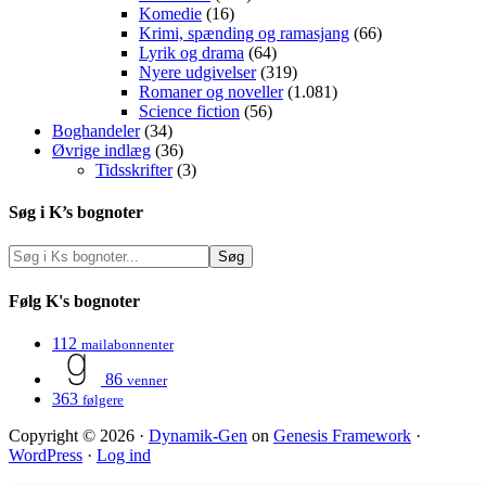
Komedie
(16)
Krimi, spænding og ramasjang
(66)
Lyrik og drama
(64)
Nyere udgivelser
(319)
Romaner og noveller
(1.081)
Science fiction
(56)
Boghandeler
(34)
Øvrige indlæg
(36)
Tidsskrifter
(3)
Søg i K’s bognoter
Følg K's bognoter
112
mailabonnenter
86
venner
363
følgere
Copyright © 2026 ·
Dynamik-Gen
on
Genesis Framework
·
WordPress
·
Log ind