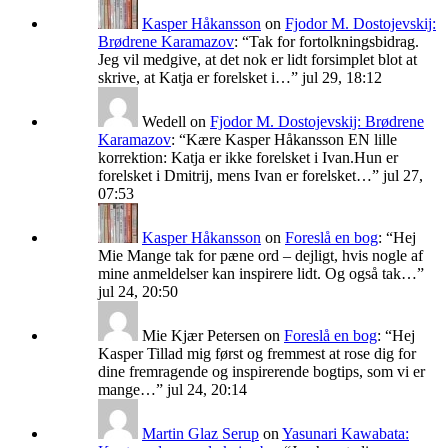
Kasper Håkansson
on
Fjodor M. Dostojevskij:
Brødrene Karamazov
: “
Tak for fortolkningsbidrag.
Jeg vil medgive, at det nok er lidt forsimplet blot at
skrive, at Katja er forelsket i…
”
jul 29, 18:12
Wedell
on
Fjodor M. Dostojevskij: Brødrene
Karamazov
: “
Kære Kasper Håkansson EN lille
korrektion: Katja er ikke forelsket i Ivan.Hun er
forelsket i Dmitrij, mens Ivan er forelsket…
”
jul 27,
07:53
Kasper Håkansson
on
Foreslå en bog
: “
Hej
Mie Mange tak for pæne ord – dejligt, hvis nogle af
mine anmeldelser kan inspirere lidt. Og også tak…
”
jul 24, 20:50
Mie Kjær Petersen
on
Foreslå en bog
: “
Hej
Kasper Tillad mig først og fremmest at rose dig for
dine fremragende og inspirerende bogtips, som vi er
mange…
”
jul 24, 20:14
Martin Glaz Serup
on
Yasunari Kawabata: