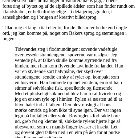
særdeleshed hans udmalinger af vandrefalkens jagt, af dens
fortæring af byttet og af de afpillede ådsler, som han finder rundt om
i landskabet, er helt uforlignelige – i detaljeringsgraden, i
sanseligheden og i brugen af kreativt billedsprog.
Tillad mig et langt citat eller to, for de illustrerer bedre end nogle
ord, jeg kan komme på, noget om Bakers sprog og stemningen i
bogen:
Tidevandet steg i flodmundingen; sovende vadefugle
overlæssede strandengene; spoverne var rastløse. Jeg
ventede på, at falken skulle komme styrtende ned fra
himlen, men han kom flyvende lavt inde fra landet. Han
var en styrtende sort halvmåne, der skød over
strandengene, sendte en sky af ryler op, kompakt som
en bisværm. Han hamrede op mellem dem, en sort haj i
stimer af sølvblanke fisk, sprællende og flænsende.
Med et pludseligt stik nedad blev han fri af hvirvlen og
jog en ensom ryle op i himlen. Rylen så næsten ud til at
blive halet ind af falken. Den blev opslugt af hans
mørke omrids og kom ikke til syne igen. Der var ingen
tegn på brutalitet eller vold. Rovfuglens fod rakte bare
ud, greb fat og klemte til, slukkede rylens hjerte lige så
ubesværet, som en mands finger kvaser et insekt. Let
og dovent gled falken ned i en elm på åen for at pudse
sine fjer og æde sit bytte.