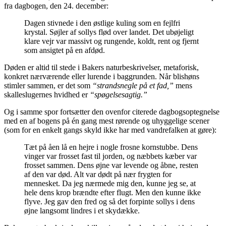
fra dagbogen, den 24. december:
Dagen stivnede i den østlige kuling som en fejlfri
krystal. Søjler af sollys flød over landet. Det ubøjeligt
klare vejr var massivt og rungende, koldt, rent og fjernt
som ansigtet på en afdød.
Døden er altid til stede i Bakers naturbeskrivelser, metaforisk,
konkret nærværende eller lurende i baggrunden. Når blishøns
stimler sammen, er det som
“strandsnegle på et fad,”
mens
skalleslugernes hvidhed er
“spøgelsesagtig.”
Og i samme spor fortsætter den ovenfor citerede dagbogsoptegnelse
med en af bogens på én gang mest rørende og uhyggelige scener
(som for en enkelt gangs skyld ikke har med vandrefalken at gøre):
Tæt på åen lå en hejre i nogle frosne kornstubbe. Dens
vinger var frosset fast til jorden, og næbbets kæber var
frosset sammen. Dens øjne var levende og åbne, resten
af den var død. Alt var dødt på nær frygten for
mennesket. Da jeg nærmede mig den, kunne jeg se, at
hele dens krop brændte efter flugt. Men den kunne ikke
flyve. Jeg gav den fred og så det forpinte sollys i dens
øjne langsomt lindres i et skydække.