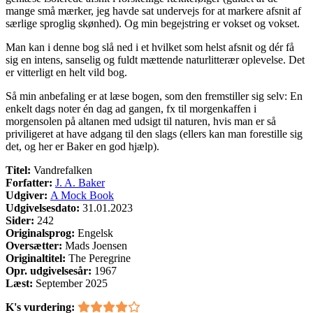
mange små mærker, jeg havde sat undervejs for at markere afsnit af
særlige sproglig skønhed). Og min begejstring er vokset og vokset.
Man kan i denne bog slå ned i et hvilket som helst afsnit og dér få
sig en intens, sanselig og fuldt mættende naturlitterær oplevelse. Det
er vitterligt en helt vild bog.
Så min anbefaling er at læse bogen, som den fremstiller sig selv: En
enkelt dags noter én dag ad gangen, fx til morgenkaffen i
morgensolen på altanen med udsigt til naturen, hvis man er så
priviligeret at have adgang til den slags (ellers kan man forestille sig
det, og her er Baker en god hjælp).
Titel:
Vandrefalken
Forfatter:
J. A. Baker
Udgiver:
A Mock Book
Udgivelsesdato:
31.01.2023
Sider:
242
Originalsprog:
Engelsk
Oversætter:
Mads Joensen
Originaltitel:
The Peregrine
Opr. udgivelsesår:
1967
Læst:
September 2025
K's vurdering: