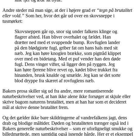
Andre steder må man sige, at der i højere grad er
“tegn på brutalitet
eller vold.”
Som her, hvor det går ud over en skovsneppe i
tusmørket:
Skovsneppen går op, snor sig under falkens klinge og
flagrer afsted. Han bliver overhalet og fældet. Han
drætter ned med et svuppende bump. Rovfuglen lander
på den blødgjorte fugl, griber fat om hans hals med sit
næb. Jeg kan høre knoglen brække, som pigtråd klippet
over med en bidetang. Med et puf vender han den døde
fugl. Dens vinger vifter, så ligger den på ryggen. Jeg
kan høre fjerene blive revet op, kødet blive trukket fra
hinanden, brusk knalde og smælde. Jeg kan se det sorte
blod dryppe fra skæret af rovfuglens næb.
Bakers prosa skiller sig ud fra andre, mere romantiserende
naturbeskrivelser ved, at han ikke alene ikke forsøger at skjule eller
skrive bagom naturens brutalitet, men at han har som et decideret
mål at skrive denne brutalitet frem.
Og det gælder ikke bare skildringerne af vandrefalkens jagt, dens
drab og blodige måltider. Døden og brutaliteten trænger også ind i
Bakers generelle naturbeskrivelser – som er uforligneligt smukke og
billedmættede, men samtidig også isnende hårde. Her er et eksempel