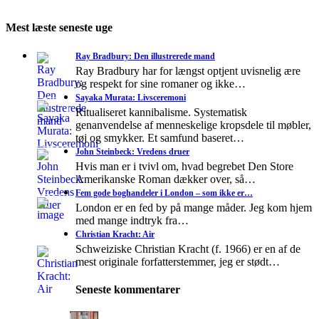
Mest læste seneste uge
Ray Bradbury: Den illustrerede mand
Ray Bradbury har for længst optjent uvisnelig ære
og respekt for sine romaner og ikke…
Sayaka Murata: Livsceremoni
Ritualiseret kannibalisme. Systematisk
genanvendelse af menneskelige kropsdele til møbler,
tøj og smykker. Et samfund baseret…
John Steinbeck: Vredens druer
Hvis man er i tvivl om, hvad begrebet Den Store
Amerikanske Roman dækker over, så…
Fem gode boghandeler i London – som ikke er…
London er en fed by på mange måder. Jeg kom hjem
med mange indtryk fra…
Christian Kracht: Air
Schweiziske Christian Kracht (f. 1966) er en af de
mest originale forfatterstemmer, jeg er stødt…
Seneste kommentarer