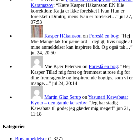
Karamazov
: “
Kære Kasper Håkansson EN lille
korrektion: Katja er ikke forelsket i Ivan.Hun er
forelsket i Dmitrij, mens Ivan er forelsket…
”
jul 27,
07:53
Kasper Håkansson
on
Foreslå en bog
: “
Hej
Mie Mange tak for pæne ord – dejligt, hvis nogle af
mine anmeldelser kan inspirere lidt. Og også tak…
”
jul 24, 20:50
Mie Kjær Petersen
on
Foreslå en bog
: “
Hej
Kasper Tillad mig først og fremmest at rose dig for
dine fremragende og inspirerende bogtips, som vi er
mange…
”
jul 24, 20:14
Martin Glaz Serup
on
Yasunari Kawabata:
Kyoto – den gamle kejserby
: “
Jeg har stadig
Kawabata til gode; jeg glæder mig meget!
”
jun 21,
11:18
Kategorier
Boganmeldelser
(1.327)