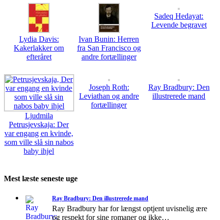
Sadeq Hedayat:
Levende begravet
Lydia Davis:
Ivan Bunin: Herren
Kakerlakker om
fra San Francisco og
efteråret
andre fortællinger
Joseph Roth:
Ray Bradbury: Den
Leviathan og andre
illustrerede mand
fortællinger
Ljudmila
Petrusjevskaja: Der
var engang en kvinde,
som ville slå sin nabos
baby ihjel
Mest læste seneste uge
Ray Bradbury: Den illustrerede mand
Ray Bradbury har for længst optjent uvisnelig ære
og respekt for sine romaner og ikke…