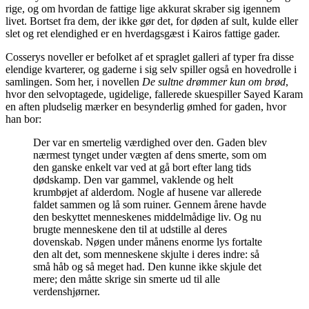
rige, og om hvordan de fattige lige akkurat skraber sig igennem
livet. Bortset fra dem, der ikke gør det, for døden af sult, kulde eller
slet og ret elendighed er en hverdagsgæst i Kairos fattige gader.
Cosserys noveller er befolket af et spraglet galleri af typer fra disse
elendige kvarterer, og gaderne i sig selv spiller også en hovedrolle i
samlingen. Som her, i novellen
De sultne drømmer kun om brød
,
hvor den selvoptagede, ugidelige, fallerede skuespiller Sayed Karam
en aften pludselig mærker en besynderlig ømhed for gaden, hvor
han bor:
Der var en smertelig værdighed over den. Gaden blev
nærmest tynget under vægten af dens smerte, som om
den ganske enkelt var ved at gå bort efter lang tids
dødskamp. Den var gammel, vaklende og helt
krumbøjet af alderdom. Nogle af husene var allerede
faldet sammen og lå som ruiner. Gennem årene havde
den beskyttet menneskenes middelmådige liv. Og nu
brugte menneskene den til at udstille al deres
dovenskab. Nøgen under månens enorme lys fortalte
den alt det, som menneskene skjulte i deres indre: så
små håb og så meget had. Den kunne ikke skjule det
mere; den måtte skrige sin smerte ud til alle
verdenshjørner.