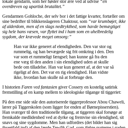
lokale gendarm, som her høster stor ære ved at udvise
“en
overdreven og upartisk brutalitet.”
Gendarmen Gohloche, der selv bor i det fattige kvarter, fortæller om
sine bedrifter til blikkenslageren Chaktour, som
“var krumbøjet, ikke
af alderdom, men af en slags nedtrykthed, som havde bemægtiget
sig hele hans væsen, var flyttet ind i ham som en uhelbredelig
sygdom, der krævede meget omsorg:”
Han var ikke generet af elendigheden. Den var stor og
rummelig, og han bevægede sig frit omkring i den. Den
var som et rummeligt fængsel; han kunne gå fra den
ene væg til den anden i sin elendighed uden at skulle
bede om tilladelse. Han var kun generet af, at der var så
rigeligt af den. Det var en rig elendighed. Han vidste
ikke, hvordan han skulle nå at forbruge den.
I historien
Faren ved fantasien
giver Cossery en kostelig satirisk
fremstilling af en kamp mellem to ideologiske tilgange til tiggeriet:
På den ene side står den autoriserede tiggerprofessor Abou Chaweli,
lærer på Tiggerskolen (som ligger for enden af Børnepisserstien).
Han sværger til den traditionelle tilgang, at tiggeren skal forsøge at
fremkalde medlidenhed ved at dyrke og fremvise sin elendighed, sit
snavs og sine sygdomme. Men han udfordres (det bilder han sig
ihvertfald ind) af den lærde Tewfik Gad, som ifølge rygterne i gaden