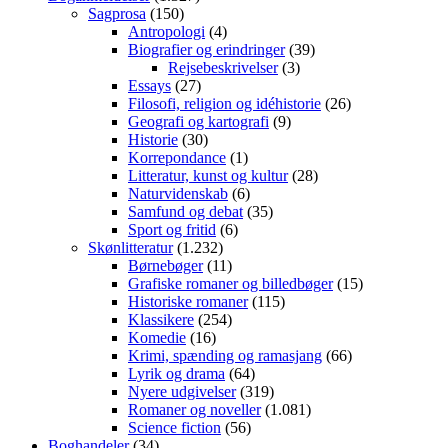
Sagprosa
(150)
Antropologi
(4)
Biografier og erindringer
(39)
Rejsebeskrivelser
(3)
Essays
(27)
Filosofi, religion og idéhistorie
(26)
Geografi og kartografi
(9)
Historie
(30)
Korrepondance
(1)
Litteratur, kunst og kultur
(28)
Naturvidenskab
(6)
Samfund og debat
(35)
Sport og fritid
(6)
Skønlitteratur
(1.232)
Børnebøger
(11)
Grafiske romaner og billedbøger
(15)
Historiske romaner
(115)
Klassikere
(254)
Komedie
(16)
Krimi, spænding og ramasjang
(66)
Lyrik og drama
(64)
Nyere udgivelser
(319)
Romaner og noveller
(1.081)
Science fiction
(56)
Boghandeler
(34)