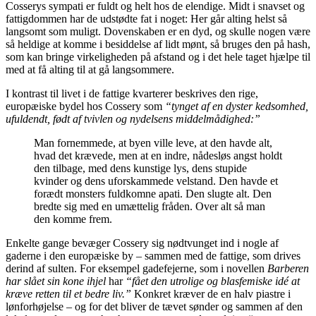
Cosserys sympati er fuldt og helt hos de elendige. Midt i snavset og
fattigdommen har de udstødte fat i noget: Her går alting helst så
langsomt som muligt. Dovenskaben er en dyd, og skulle nogen være
så heldige at komme i besiddelse af lidt mønt, så bruges den på hash,
som kan bringe virkeligheden på afstand og i det hele taget hjælpe til
med at få alting til at gå langsommere.
I kontrast til livet i de fattige kvarterer beskrives den rige,
europæiske bydel hos Cossery som
“tynget af en dyster kedsomhed,
ufuldendt, født af tvivlen og nydelsens middelmådighed:”
Man fornemmede, at byen ville leve, at den havde alt,
hvad det krævede, men at en indre, nådesløs angst holdt
den tilbage, med dens kunstige lys, dens stupide
kvinder og dens uforskammede velstand. Den havde et
forædt monsters fuldkomne apati. Den slugte alt. Den
bredte sig med en umættelig fråden. Over alt så man
den komme frem.
Enkelte gange bevæger Cossery sig nødtvunget ind i nogle af
gaderne i den europæiske by – sammen med de fattige, som drives
derind af sulten. For eksempel gadefejerne, som i novellen
Barberen
har slået sin kone ihjel
har
“fået den utrolige og blasfemiske idé at
kræve retten til et bedre liv.”
Konkret kræver de en halv piastre i
lønforhøjelse – og for det bliver de tævet sønder og sammen af den