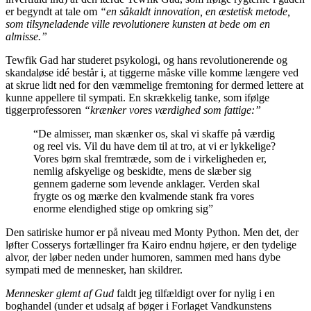
er begyndt at tale om
“en såkaldt innovation, en æstetisk metode,
som tilsyneladende ville revolutionere kunsten at bede om en
almisse.”
Tewfik Gad har studeret psykologi, og hans revolutionerende og
skandaløse idé består i, at tiggerne måske ville komme længere ved
at skrue lidt ned for den væmmelige fremtoning for dermed lettere at
kunne appellere til sympati. En skrækkelig tanke, som ifølge
tiggerprofessoren
“krænker vores værdighed som fattige:”
“De almisser, man skænker os, skal vi skaffe på værdig
og reel vis. Vil du have dem til at tro, at vi er lykkelige?
Vores børn skal fremtræde, som de i virkeligheden er,
nemlig afskyelige og beskidte, mens de slæber sig
gennem gaderne som levende anklager. Verden skal
frygte os og mærke den kvalmende stank fra vores
enorme elendighed stige op omkring sig”
Den satiriske humor er på niveau med Monty Python. Men det, der
løfter Cosserys fortællinger fra Kairo endnu højere, er den tydelige
alvor, der løber neden under humoren, sammen med hans dybe
sympati med de mennesker, han skildrer.
Mennesker glemt af Gud
faldt jeg tilfældigt over for nylig i en
boghandel (under et udsalg af bøger i Forlaget Vandkunstens