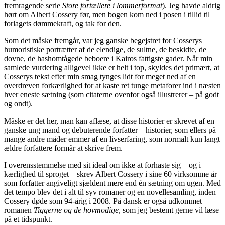
fremragende serie
Store fortællere i lommerformat
). Jeg havde aldrig
hørt om Albert Cossery før, men bogen kom ned i posen i tillid til
forlagets dømmekraft, og tak for den.
Som det måske fremgår, var jeg ganske begejstret for Cosserys
humoristiske portrætter af de elendige, de sultne, de beskidte, de
dovne, de hashomtågede beboere i Kairos fattigste gader. Når min
samlede vurdering alligevel ikke er helt i top, skyldes det primært, at
Cosserys tekst efter min smag tynges lidt for meget ned af en
overdreven forkærlighed for at kaste ret tunge metaforer ind i næsten
hver eneste sætning (som citaterne ovenfor også illustrerer – på godt
og ondt).
Måske er det her, man kan aflæse, at disse historier er skrevet af en
ganske ung mand og debuterende forfatter – historier, som ellers på
mange andre måder emmer af en livserfaring, som normalt kun langt
ældre forfattere formår at skrive frem.
I overensstemmelse med sit ideal om ikke at forhaste sig – og i
kærlighed til sproget – skrev Albert Cossery i sine 60 virksomme år
som forfatter angiveligt sjældent mere end én sætning om ugen. Med
det tempo blev det i alt til syv romaner og en novellesamling, inden
Cossery døde som 94-årig i 2008. På dansk er også udkommet
romanen
Tiggerne og de hovmodige
, som jeg bestemt gerne vil læse
på et tidspunkt.