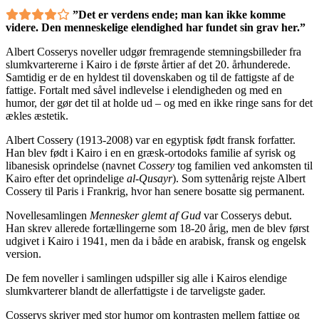
”Det er verdens ende; man kan ikke komme
videre. Den menneskelige elendighed har fundet sin grav her.”
Albert Cosserys noveller udgør fremragende stemningsbilleder fra
slumkvartererne i Kairo i de første årtier af det 20. århunderede.
Samtidig er de en hyldest til dovenskaben og til de fattigste af de
fattige. Fortalt med såvel indlevelse i elendigheden og med en
humor, der gør det til at holde ud – og med en ikke ringe sans for det
ækles æstetik.
Albert Cossery (1913-2008) var en egyptisk født fransk forfatter.
Han blev født i Kairo i en en græsk-ortodoks familie af syrisk og
libanesisk oprindelse (navnet
Cossery
tog familien ved ankomsten til
Kairo efter det oprindelige
al-Qusayr
). Som syttenårig rejste Albert
Cossery til Paris i Frankrig, hvor han senere bosatte sig permanent.
Novellesamlingen
Mennesker glemt af Gud
var Cosserys debut.
Han skrev allerede fortællingerne som 18-20 årig, men de blev først
udgivet i Kairo i 1941, men da i både en arabisk, fransk og engelsk
version.
De fem noveller i samlingen udspiller sig alle i Kairos elendige
slumkvarterer blandt de allerfattigste i de tarveligste gader.
Cosserys skriver med stor humor om kontrasten mellem fattige og