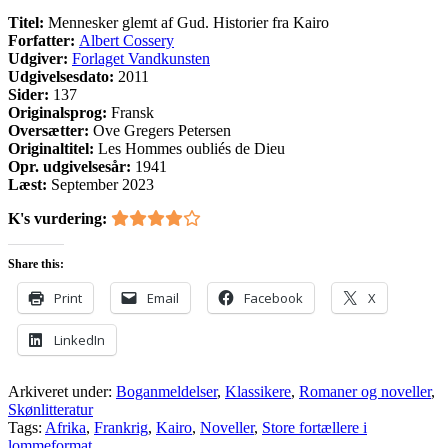
Titel:
Mennesker glemt af Gud. Historier fra Kairo
Forfatter:
Albert Cossery
Udgiver:
Forlaget Vandkunsten
Udgivelsesdato:
2011
Sider:
137
Originalsprog:
Fransk
Oversætter:
Ove Gregers Petersen
Originaltitel:
Les Hommes oubliés de Dieu
Opr. udgivelsesår:
1941
Læst:
September 2023
K's vurdering:
Share this:
Print
Email
Facebook
X
LinkedIn
Arkiveret under:
Boganmeldelser
,
Klassikere
,
Romaner og noveller
,
Skønlitteratur
Tags:
Afrika
,
Frankrig
,
Kairo
,
Noveller
,
Store fortællere i
lommeformat