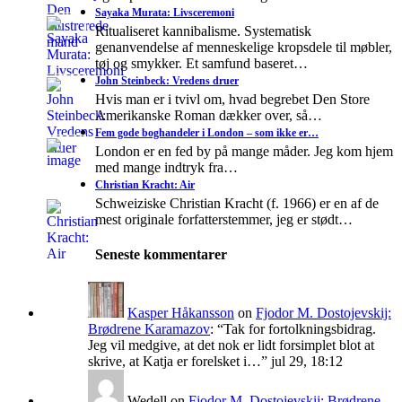
Sayaka Murata: Livsceremoni
Ritualiseret kannibalisme. Systematisk
genanvendelse af menneskelige kropsdele til møbler,
tøj og smykker. Et samfund baseret…
John Steinbeck: Vredens druer
Hvis man er i tvivl om, hvad begrebet Den Store
Amerikanske Roman dækker over, så…
Fem gode boghandeler i London – som ikke er…
London er en fed by på mange måder. Jeg kom hjem
med mange indtryk fra…
Christian Kracht: Air
Schweiziske Christian Kracht (f. 1966) er en af de
mest originale forfatterstemmer, jeg er stødt…
Seneste kommentarer
Kasper Håkansson
on
Fjodor M. Dostojevskij:
Brødrene Karamazov
: “
Tak for fortolkningsbidrag.
Jeg vil medgive, at det nok er lidt forsimplet blot at
skrive, at Katja er forelsket i…
”
jul 29, 18:12
Wedell
on
Fjodor M. Dostojevskij: Brødrene