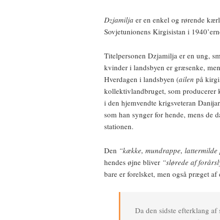
Dzjamilja
er en enkel og rørende kærli
Sovjetunionens Kirgisistan i 1940’ern
Titelpersonen Dzjamilja er en ung, sm
kvinder i landsbyen er græsenke, me
Hverdagen i landsbyen (
ailen
på kirgi
kollektivlandbruget, som producerer ko
i den hjemvendte krigsveteran Danija
som han synger for hende, mens de dag
stationen.
Den
“kække, mundrappe, lattermilde 
hendes øjne bliver
“slørede af forårs
bare er forelsket, men også præget af 
Da den sidste efterklang af