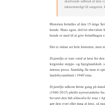
skælvende udbrud af den v
taknemmeligt til sangeren, 
Historien fortælles af den 15-årige Se
hende. Hans egen, delvist ubevidste l
hende er med til at give fortællingen en
Det er sådan set hele historien, men me
Dzjamilja
er især værd at læse for den
kirgisiske steppe- og bjerglandskab
intense prosa. Samtidig får man et sjæl
landsbysamfund i 1940’erne.
Dzjamilja
udkom første gang på dansk
(1940-2015) pletfri nyoversættelse fra
bevaret den lidt
altmodische
tone i Aj
gør den svær eller tung at læse, så s