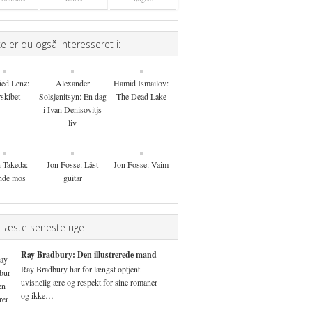
 er du også interesseret i:
ied Lenz:
Alexander
Hamid Ismailov:
skibet
Solsjenitsyn: En dag
The Dead Lake
i Ivan Denisovitjs
liv
n Takeda:
Jon Fosse: Låst
Jon Fosse: Vaim
nde mos
guitar
 læste seneste uge
Ray Bradbury: Den illustrerede mand
Ray Bradbury har for længst optjent
uvisnelig ære og respekt for sine romaner
og ikke…