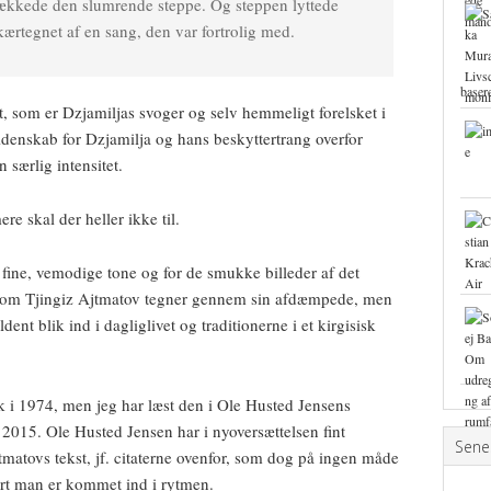
ækkede den slumrende steppe. Og steppen lyttede
kærtegnet af en sang, den var fortrolig med.
base
it, som er Dzjamiljas svoger og selv hemmeligt forelsket i
idenskab for Dzjamilja og hans beskyttertrang overfor
 særlig intensitet.
re skal der heller ikke til.
 fine, vemodige tone og for de smukke billeder af det
, som Tjingiz Ajtmatov tegner gennem sin afdæmpede, men
dent blik ind i dagliglivet og traditionerne i et kirgisisk
 i 1974, men jeg har læst den i Ole Husted Jensens
 2015. Ole Husted Jensen har i nyoversættelsen fint
Sene
tmatovs tekst, jf. citaterne ovenfor, som dog på ingen måde
nart man er kommet ind i rytmen.