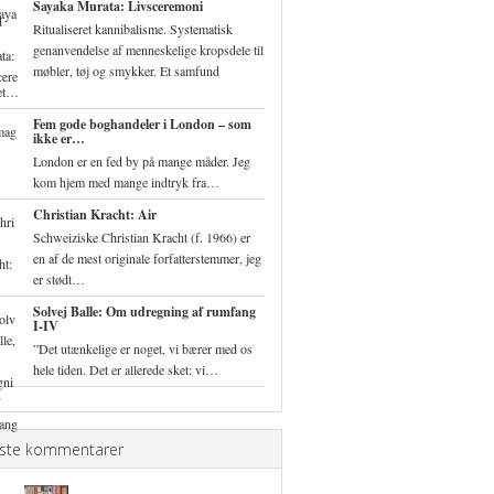
Sayaka Murata: Livsceremoni
Ritualiseret kannibalisme. Systematisk
genanvendelse af menneskelige kropsdele til
møbler, tøj og smykker. Et samfund
ret…
Fem gode boghandeler i London – som
ikke er…
London er en fed by på mange måder. Jeg
kom hjem med mange indtryk fra…
Christian Kracht: Air
Schweiziske Christian Kracht (f. 1966) er
en af de mest originale forfatterstemmer, jeg
er stødt…
Solvej Balle: Om udregning af rumfang
I-IV
”Det utænkelige er noget, vi bærer med os
hele tiden. Det er allerede sket: vi…
ste kommentarer