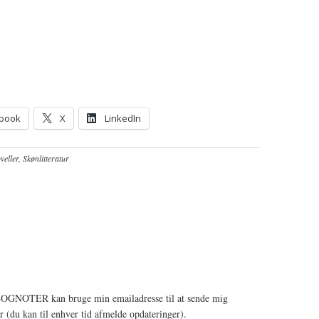
book
X
LinkedIn
eller
,
Skønlitteratur
's BOGNOTER kan bruge min emailadresse til at sende mig
(du kan til enhver tid afmelde opdateringer).