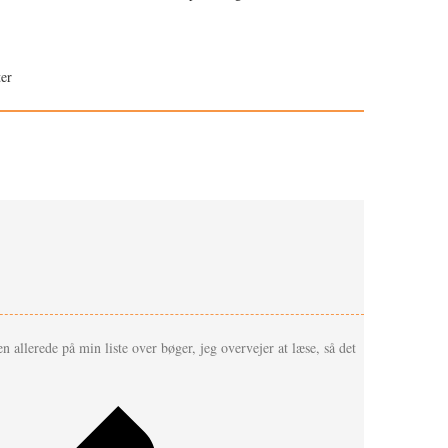
er
en allerede på min liste over bøger, jeg overvejer at læse, så det