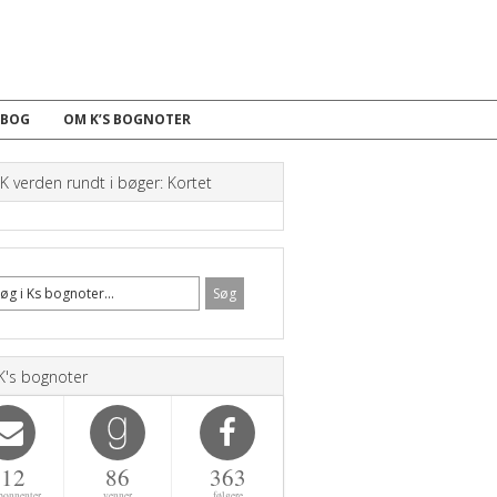
 BOG
OM K’S BOGNOTER
 verden rundt i bøger: Kortet
K's bognoter
112
86
363
bonnenter
venner
følgere