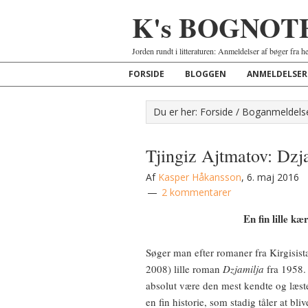
K's BOGNOT
Jorden rundt i litteraturen: Anmeldelser af bøger fra h
FORSIDE
BLOGGEN
ANMELDELSER
Du er her:
Forside
/
Boganmeldels
Tjingiz Ajtmatov: Dzj
Af
Kasper Håkansson
,
6. maj 2016
2 kommentarer
En fin lille kæ
Søger man efter romaner fra Kirgisist
2008) lille roman
Dzjamilja
fra 1958. 
absolut være den mest kendte og læst
en fin historie, som stadig tåler at bliv