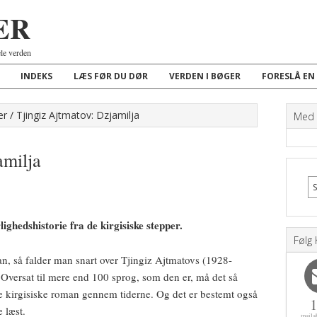
ER
ele verden
INDEKS
LÆS FØR DU DØR
VERDEN I BØGER
FORESLÅ EN
er
/
Tjingiz Ajtmatov: Dzjamilja
Med K
amilja
rlighedshistorie fra de kirgisiske stepper.
Følg 
an, så falder man snart over Tjingiz Ajtmatovs (1928-
Oversat til mere end 100 sprog, som den er, må det så
e kirgisiske roman gennem tiderne. Og det er bestemt også
e læst.
maila