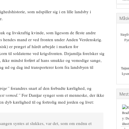
ghedshistorie, som udspiller sig i en lille landsby i
e.
Måske
uk og livskraftig kvinde, som ligesom de fleste andre
Siegfr
ns hendes mand er ved fronten under Anden Verdenskrig.
Fyr
sisk) er præget af hårdt arbejde i marken for
rn til soldaterne ved krigsfronten. Dzjamilja forelsker sig
r, ikke mindst forført af hans smukke og vemodige sange,
 ud og dag ind transporterer korn fra landsbyen til
Taiju
Lyse
pige”
forandres snart af den forbudte kærlighed, og
Mest
lyst vemod.”
For Danijar synger som et menneske, der ikke
en dyb kærlighed til og fortrolig med jorden og livet:
 sangen syntes at slukkes, var det, som om endnu et