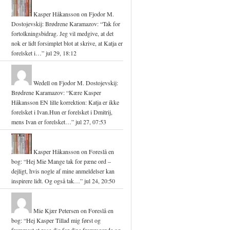
Kasper Håkansson
on
Fjodor M.
Dostojevskij: Brødrene Karamazov
: “
Tak for
fortolkningsbidrag. Jeg vil medgive, at det
nok er lidt forsimplet blot at skrive, at Katja er
forelsket i…
”
jul 29, 18:12
Wedell
on
Fjodor M. Dostojevskij:
Brødrene Karamazov
: “
Kære Kasper
Håkansson EN lille korrektion: Katja er ikke
forelsket i Ivan.Hun er forelsket i Dmitrij,
mens Ivan er forelsket…
”
jul 27, 07:53
Kasper Håkansson
on
Foreslå en
bog
: “
Hej Mie Mange tak for pæne ord –
dejligt, hvis nogle af mine anmeldelser kan
inspirere lidt. Og også tak…
”
jul 24, 20:50
Mie Kjær Petersen
on
Foreslå en
bog
: “
Hej Kasper Tillad mig først og