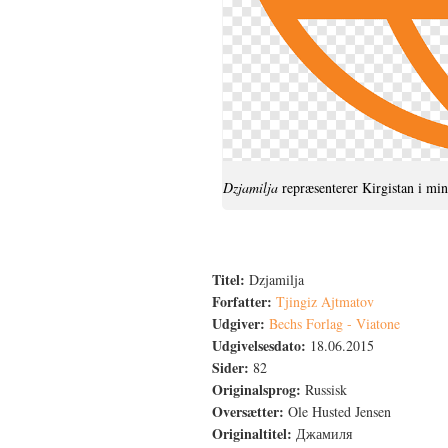
Dzjamilja
repræsenterer Kirgistan i mi
Titel:
Dzjamilja
Forfatter:
Tjingiz Ajtmatov
Udgiver:
Bechs Forlag - Viatone
Udgivelsesdato:
18.06.2015
Sider:
82
Originalsprog:
Russisk
Oversætter:
Ole Husted Jensen
Originaltitel:
Джамиля