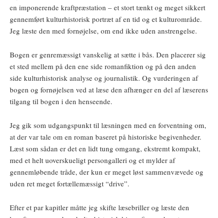
en imponerende kraftpræstation – et stort tænkt og meget sikkert
gennemført kulturhistorisk portræt af en tid og et kulturområde.
Jeg læste den med fornøjelse, om end ikke uden anstrengelse.
Bogen er genremæssigt vanskelig at sætte i bås. Den placerer sig
et sted mellem på den ene side romanfiktion og på den anden
side kulturhistorisk analyse og journalistik. Og vurderingen af
bogen og fornøjelsen ved at læse den afhænger en del af læserens
tilgang til bogen i den henseende.
Jeg gik som udgangspunkt til læsningen med en forventning om,
at der var tale om en roman baseret på historiske begivenheder.
Læst som sådan er det en lidt tung omgang, ekstremt kompakt,
med et helt uoverskueligt persongalleri og et mylder af
gennemløbende tråde, der kun er meget løst sammenvævede og
uden ret meget fortællemæssigt “drive”.
Efter et par kapitler måtte jeg skifte læsebriller og læste den