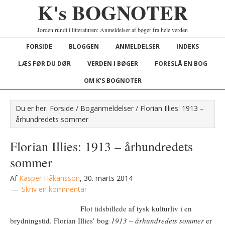
K's BOGNOTER
Jorden rundt i litteraturen: Anmeldelser af bøger fra hele verden
FORSIDE
BLOGGEN
ANMELDELSER
INDEKS
LÆS FØR DU DØR
VERDEN I BØGER
FORESLÅ EN BOG
OM K’S BOGNOTER
Du er her:
Forside
/
Boganmeldelser
/
Florian Illies: 1913 –
århundredets sommer
Florian Illies: 1913 – århundredets
sommer
Af
Kasper Håkansson
,
30. marts 2014
Skriv en kommentar
Flot tidsbillede af tysk kulturliv i en
brydningstid. Florian Illies’ bog
1913 – århundredets sommer
er