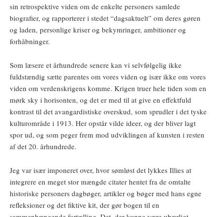
sin retrospektive viden om de enkelte personers samlede
biografier, og rapporterer i stedet “dagsaktuelt” om deres gøren
og laden, personlige kriser og bekymringer, ambitioner og
forhåbninger.
Som læsere et århundrede senere kan vi selvfølgelig ikke
fuldstændig sætte parentes om vores viden og især ikke om vores
viden om verdenskrigens komme. Krigen truer hele tiden som en
mørk sky i horisonten, og det er med til at give en effektfuld
kontrast til det avangardistiske overskud, som sprudler i det tyske
kulturområde i 1913. Her opstår vilde ideer, og der bliver lagt
spor ud, og som peger frem mod udviklingen af kunsten i resten
af det 20. århundrede.
Jeg var især imponeret over, hvor sømløst det lykkes Illies at
integrere en meget stor mængde citater hentet fra de omtalte
historiske personers dagbøger, artikler og bøger med hans egne
refleksioner og det fiktive kit, der gør bogen til en
sammenhængende fortælling. Det, der kunne være ubærligt