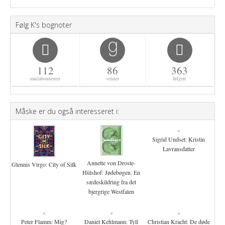
Følg K's bognoter
112
86
363
mailabonnenter
venner
følgere
Måske er du også interesseret i:
Sigrid Undset: Kristin
Lavransdatter
Annette von Droste-
Glennis Virgo: City of Silk
Hülshof: Jødebøgen. En
sædeskildring fra det
bjergrige Westfalen
Peter Flamm: Mig?
Daniel Kehlmann: Tyll
Christian Kracht: De døde