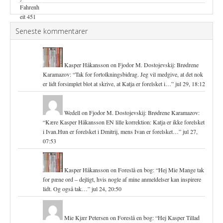
Seneste kommentarer
Kasper Håkansson
on
Fjodor M. Dostojevskij: Brødrene
Karamazov
: “
Tak for fortolkningsbidrag. Jeg vil medgive, at det nok
er lidt forsimplet blot at skrive, at Katja er forelsket i…
”
jul 29, 18:12
Wedell
on
Fjodor M. Dostojevskij: Brødrene Karamazov
:
“
Kære Kasper Håkansson EN lille korrektion: Katja er ikke forelsket
i Ivan.Hun er forelsket i Dmitrij, mens Ivan er forelsket…
”
jul 27,
07:53
Kasper Håkansson
on
Foreslå en bog
: “
Hej Mie Mange tak
for pæne ord – dejligt, hvis nogle af mine anmeldelser kan inspirere
lidt. Og også tak…
”
jul 24, 20:50
Mie Kjær Petersen
on
Foreslå en bog
: “
Hej Kasper Tillad