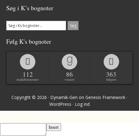
Søg i K’s bognoter
Følg K's bognoter
112
86
363
mailabonnenter
venner
følgere
Copyright © 2026 ·
Dynamik-Gen
on
Genesis Framework
·
WordPress
·
Log ind
Insert