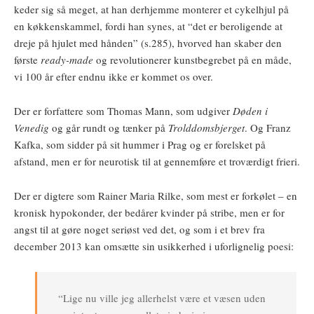
keder sig så meget, at han derhjemme monterer et cykelhjul på
en køkkenskammel, fordi han synes, at “det er beroligende at
dreje på hjulet med hånden” (s.285), hvorved han skaber den
første
ready-made
og revolutionerer kunstbegrebet på en måde,
vi 100 år efter endnu ikke er kommet os over.
Der er forfattere som Thomas Mann, som udgiver
Døden i
Venedig
og går rundt og tænker på
Trolddomsbjerget
. Og Franz
Kafka, som sidder på sit hummer i Prag og er forelsket på
afstand, men er for neurotisk til at gennemføre et troværdigt frieri.
Der er digtere som Rainer Maria Rilke, som mest er forkølet – en
kronisk hypokonder, der bedårer kvinder på stribe, men er for
angst til at gøre noget seriøst ved det, og som i et brev fra
december 2013 kan omsætte sin usikkerhed i uforlignelig poesi:
“Lige nu ville jeg allerhelst være et væsen uden