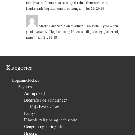
mig først og fremmest at rose dig for dine fremragende og
inspirerende bogtips, som vi er mange…
”
jul 24, 20:14
Martin Glaz Serup
on
Yasunari Kawabata: Kyoto – den
gamle kejserby
: “
Jeg har stadig Kawabata til gode; jeg glæder mig
meget!
”
jun 21, 11:18
Kategorier
Boganmeldelser
(1.327)
Sagprosa
(150)
Antropologi
(4)
Biografier og erindringer
(39)
Rejsebeskrivelser
(3)
Essays
(27)
Filosofi, religion og idéhistorie
(26)
Geografi og kartografi
(9)
Historie
(30)