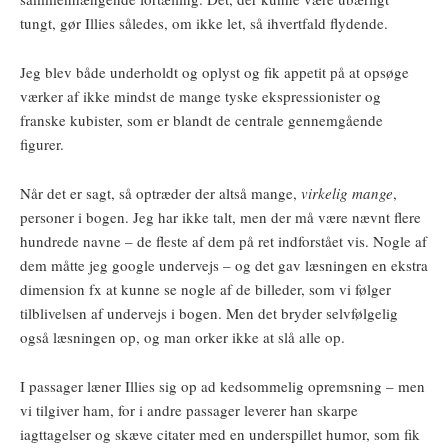
tungt, gør Illies således, om ikke let, så ihvertfald flydende.
Jeg blev både underholdt og oplyst og fik appetit på at opsøge
værker af ikke mindst de mange tyske ekspressionister og
franske kubister, som er blandt de centrale gennemgående
figurer.
Når det er sagt, så optræder der altså mange,
virkelig mange
,
personer i bogen. Jeg har ikke talt, men der må være nævnt flere
hundrede navne – de fleste af dem på ret indforstået vis. Nogle af
dem måtte jeg google undervejs – og det gav læsningen en ekstra
dimension fx at kunne se nogle af de billeder, som vi følger
tilblivelsen af undervejs i bogen. Men det bryder selvfølgelig
også læsningen op, og man orker ikke at slå alle op.
I passager læner Illies sig op ad kedsommelig opremsning – men
vi tilgiver ham, for i andre passager leverer han skarpe
iagttagelser og skæve citater med en underspillet humor, som fik