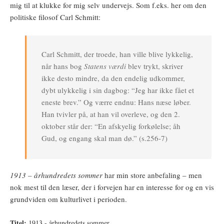
mig til at klukke for mig selv undervejs. Som f.eks. her om den
politiske filosof Carl Schmitt:
Carl Schmitt, der troede, han ville blive lykkelig,
når hans bog
Statens værdi
blev trykt, skriver
ikke desto mindre, da den endelig udkommer,
dybt ulykkelig i sin dagbog: “Jeg har ikke fået et
eneste brev.” Og værre endnu: Hans næse løber.
Han tvivler på, at han vil overleve, og den 2.
oktober står der: “En afskyelig forkølelse; åh
Gud, og engang skal man dø.” (s.256-7)
1913 – århundredets sommer
har min store anbefaling – men
nok mest til den læser, der i forvejen har en interesse for og en vis
grundviden om kulturlivet i perioden.
Titel:
1913 - århundredets sommer