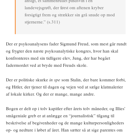
ansigt, et sammenrullet pindsvin i en
landevejsgrøft, der først om aftenen kryber
forsigtigt frem og strækker sin grå snude op mod
stjernerne.” (s.311)
Der er psykoanalysens fader Sigmund Freud, som mest går rundt
og frygter den næste psykoanalytiske kongres, hvor han skal
konfronteres med sin tidligere elev, Jung, der har begået
fadermordet ved at bryde med Freuds skole.
Der er politiske skurke
in spe
som Stalin, der bare kommer forbi,
og Hitler, der tjener til dagen og vejen ved at sælge klatmalerier
af lokale kirker. Og der er mange, mange andre.
Bogen er delt op i tolv kapitler efter årets tolv måneder, og Illies’
smågeniale greb er at anlægge en “journalistisk” tilgang til
beskrivelse af begivenheder og de mange kulturpersonligheders
op- og nedture i løbet af året. Han sætter så at sige parentes om