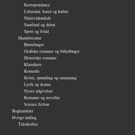
Korrepondance
(1)
Litteratur, kunst og kultur
(28)
Naturvidenskab
(6)
Samfund og debat
(35)
Sport og fritid
(6)
Skønlitteratur
(1.232)
Børnebøger
(11)
Grafiske romaner og billedbøger
(15)
Historiske romaner
(115)
Klassikere
(254)
Komedie
(16)
Krimi, spænding og ramasjang
(66)
Lyrik og drama
(64)
Nyere udgivelser
(319)
Romaner og noveller
(1.081)
Science fiction
(56)
Boghandeler
(34)
Øvrige indlæg
(36)
Tidsskrifter
(3)