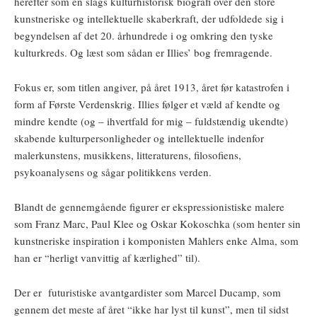
herefter som en slags kulturhistorisk biografi over den store
kunstneriske og intellektuelle skaberkraft, der udfoldede sig i
begyndelsen af det 20. århundrede i og omkring den tyske
kulturkreds. Og læst som sådan er Illies’ bog fremragende.
Fokus er, som titlen angiver, på året 1913, året før katastrofen i
form af Første Verdenskrig. Illies følger et væld af kendte og
mindre kendte (og – ihvertfald for mig – fuldstændig ukendte)
skabende kulturpersonligheder og intellektuelle indenfor
malerkunstens, musikkens, litteraturens, filosofiens,
psykoanalysens og sågar politikkens verden.
Blandt de gennemgående figurer er ekspressionistiske malere
som Franz Marc, Paul Klee og Oskar Kokoschka (som henter sin
kunstneriske inspiration i komponisten Mahlers enke Alma, som
han er “herligt vanvittig af kærlighed” til).
Der er futuristiske avantgardister som Marcel Ducamp, som
gennem det meste af året “ikke har lyst til kunst”, men til sidst