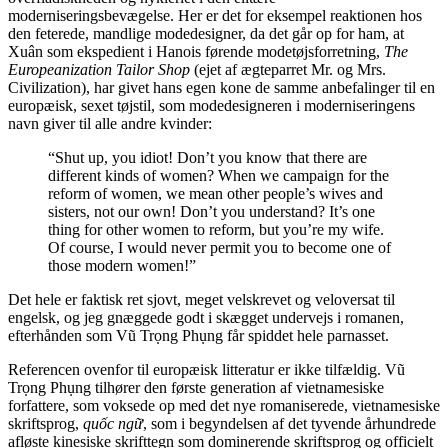
moderniseringsbevægelse. Her er det for eksempel reaktionen hos
den feterede, mandlige modedesigner, da det går op for ham, at
Xuân som ekspedient i Hanois førende modetøjsforretning,
The
Europeanization Tailor Shop
(ejet af ægteparret Mr. og Mrs.
Civilization), har givet hans egen kone de samme anbefalinger til en
europæisk, sexet tøjstil, som modedesigneren i moderniseringens
navn giver til alle andre kvinder:
“Shut up, you idiot! Don’t you know that there are
different kinds of women? When we campaign for the
reform of women, we mean other people’s wives and
sisters, not our own! Don’t you understand? It’s one
thing for other women to reform, but you’re my wife.
Of course, I would never permit you to become one of
those modern women!”
Det hele er faktisk ret sjovt, meget velskrevet og veloversat til
engelsk, og jeg gnæggede godt i skægget undervejs i romanen,
efterhånden som Vũ Trọng Phụng får spiddet hele parnasset.
Referencen ovenfor til europæisk litteratur er ikke tilfældig. Vũ
Trọng Phụng tilhører den første generation af vietnamesiske
forfattere, som voksede op med det nye romaniserede, vietnamesiske
skriftsprog,
quốc ngữ
, som i begyndelsen af det tyvende århundrede
afløste kinesiske skrifttegn som dominerende skriftsprog og officielt