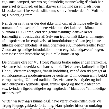
egoisme, pamperi, overtro og almindelig menneskelig dårskab har
universel gyldighed, og han skriver sig flot ind på en plads i den
klassiske, satiriske verdenslitteratur, som vi kender den fra Voltaire
og Holberg og frem.
Når det er sagt, så er der dog ikke tvivl om, at det fulde udbytte af
romanen forudsætter lidt mere viden om det kulturelle klima i
Vietnam i 1930’erne, end den gennemsnitlige danske læser
formentlig er i besiddelse af. Selv om jeg normalt ikke er tilhænger
af at spolere en læseoplevelse af introduktioner, så kan jeg i dette
tilfælde derfor anbefale, at man orienterer sig i medoversætter Peter
Zinomans grundige introduktion til den engelske udgave af bogen,
som ridser den historiske og kulturelle kontekst op.
De primære ofre for Vũ Trọng Phụngs beske satire er den frankofile,
vietnamesiske overklasse i hans samtid. Det elitære, kulturelle miljø i
Hanoi, Vietnam (dengang fransk Indokina), var på den tid præget af
en galopperende moderniseringsbevægelse. Og modernisering betød
europæisering. Ud med traditionelle, vietnamesiske dyder og ind
med europæisk tøjmode, sport, fransk sprog og liberale ideer om
sex, kvinders ligeberettigelse og “ægtheden” blandt de “almindelige
mennesker.”
Verden vil bedrages
kunne også have været overskriften over Vũ
Trọng Phụngs gakkede fortælling. Han spinder historien omkring