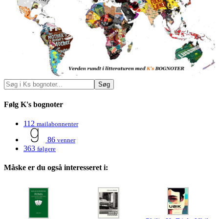
Følg K's bognoter
112
mailabonnenter
86
venner
363
følgere
Måske er du også interesseret i: