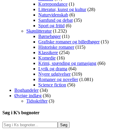
Korrepondance
(1)
Litteratur, kunst og kultur
(28)
Naturvidenskab
(6)
Samfund og debat
(35)
Sport og fritid
(6)
Skønlitteratur
(1.232)
Børnebøger
(11)
Grafiske romaner og billedbøger
(15)
Historiske romaner
(115)
Klassikere
(254)
Komedie
(16)
Krimi, spænding og ramasjang
(66)
Lyrik og drama
(64)
Nyere udgivelser
(319)
Romaner og noveller
(1.081)
Science fiction
(56)
Boghandeler
(34)
Øvrige indlæg
(36)
Tidsskrifter
(3)
Søg i K’s bognoter