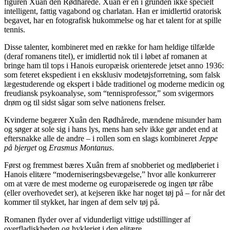
figuren Xuân den Rødhårede. Xuân er en i grunden ikke specielt
intelligent, fattig vagabond og charlatan. Han er imidlertid oratorisk
begavet, har en fotografisk hukommelse og har et talent for at spille
tennis.
Disse talenter, kombineret med en række for ham heldige tilfælde
(deraf romanens titel), er imidlertid nok til i løbet af romanen at
bringe ham til tops i Hanois europæisk orienterede jetset anno 1936:
som feteret ekspedient i en eksklusiv modetøjsforretning, som falsk
lægestuderende og ekspert i både traditionel og moderne medicin og
freudiansk psykoanalyse, som “tennisprofessor,” som svigermors
drøm og til sidst sågar som selve nationens frelser.
Kvinderne begærer Xuân den Rødhårede, mændene misunder ham
og søger at sole sig i hans lys, mens han selv ikke gør andet end at
eftersnakke alle de andre – i rollen som en slags kombineret
Jeppe
på bjerget
og
Erasmus Montanus
.
Først og fremmest bæres Xuân frem af snobberiet og medløberiet i
Hanois elitære “moderniseringsbevægelse,” hvor alle konkurrerer
om at være de mest moderne og europæiserede og ingen tør råbe
(eller overhovedet ser), at kejseren ikke har noget tøj på – for når det
kommer til stykket, har ingen af dem selv tøj på.
Romanen flyder over af vidunderligt vittige udstillinger af
overfladiskheden og hykleriet i den elitære