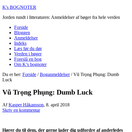
K's BOGNOTER
Jorden rundt i litteraturen: Anmeldelser af bøger fra hele verden
Forside
Bloggen
Anmeldelser
Indeks
Læs før du dør
Verden i bøger
Foreslå en bog
Om K’s bognoter
Du er her:
Forside
/
Boganmeldelser
/
Vũ Trọng Phụng: Dumb
Luck
Vũ Trọng Phụng: Dumb Luck
Af
Kasper Håkansson
,
8. april 2018
Skriv en kommentar
Hører du til dem, der gerne lader dig udfordre af anderledes