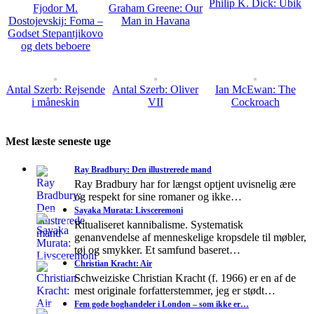
Philip K. Dick: Ubik
Fjodor M.
Graham Greene: Our
Dostojevskij: Foma –
Man in Havana
Godset Stepantjikovo
og dets beboere
Antal Szerb: Rejsende
Antal Szerb: Oliver
Ian McEwan: The
i måneskin
VII
Cockroach
Mest læste seneste uge
Ray Bradbury: Den illustrerede mand
Ray Bradbury har for længst optjent uvisnelig ære
og respekt for sine romaner og ikke…
Sayaka Murata: Livsceremoni
Ritualiseret kannibalisme. Systematisk
genanvendelse af menneskelige kropsdele til møbler,
tøj og smykker. Et samfund baseret…
Christian Kracht: Air
Schweiziske Christian Kracht (f. 1966) er en af de
mest originale forfatterstemmer, jeg er stødt…
Fem gode boghandeler i London – som ikke er…