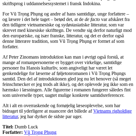
skriftsprog i uddannelsessystemet i fransk Indokina.
For Vũ Trọng Phụng og andre af hans samtidige, unge forfattere –
og læsere i det hele taget – betød det, at de
de facto
var afskåret fra
den tidligere vietnamesiske og sydøstasiatiske litteratur, som var
skrevet med kinesiske skrifttegn. De vendte sig derfor naturligt mod
den europæiske, og især franske, litteratur, og det er derfor også
denne litterære tradition, som Vũ Trọng Phụng er formet af som
forfatter.
Af Peter Zinomans introduktion kan man i øvrigt også forstå, at
mange af romanpersonerne er bygget over virkelige, samtidige
personer fra Hanois kulturliv, som angiveligt har været let
genkendelige for læserne af føljetonromanen i Vũ Trọng Phụngs
samtid. Den del af introduktionen gled jeg nu let henover (så meget
feinschmecker er jeg trods alt ikke), og det oplevede jeg ikke som en
hæmsko i læsningen. Alle figurerne i romanen fungerer således fint
som universelle typer, uagtet mulige konkrete samtidsreferencer.
Alt i alt en overraskende og fornøjelig læseoplevelse, som har
bidraget til yderligere at nuancere det billede af
Vietnams righoldige
litteratur
, jeg har dyrket de sidste par uger.
Titel:
Dumb Luck
Forfatter:
Vũ Trọng Phụng