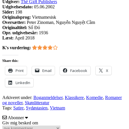
Udgiver:
Thế Giới Publishers
Udgivelsesdato:
05.06.2002
Sider:
198
Originalsprog:
Vietnamesisk
Oversætter:
Peter Zinoman, Nguyễn Nguyệt Cầm
Originaltitel:
Số Đỏ
Opr. udgivelsesår:
1936
Læst:
April 2018
K's vurdering:
Share this:
Print
Email
Facebook
X
LinkedIn
Arkiveret under:
Boganmeldelser
,
Klassikere
,
Komedie
,
Romaner
og noveller
,
Skønlitteratur
Tags:
Satire
,
Sydøstasien
,
Vietnam
Abonner
Giv mig besked om