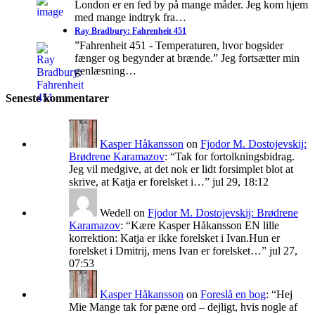
London er en fed by på mange måder. Jeg kom hjem
med mange indtryk fra…
Ray Bradbury: Fahrenheit 451
”Fahrenheit 451 - Temperaturen, hvor bogsider
fænger og begynder at brænde.” Jeg fortsætter min
genlæsning…
Seneste kommentarer
Kasper Håkansson
on
Fjodor M. Dostojevskij:
Brødrene Karamazov
: “
Tak for fortolkningsbidrag.
Jeg vil medgive, at det nok er lidt forsimplet blot at
skrive, at Katja er forelsket i…
”
jul 29, 18:12
Wedell
on
Fjodor M. Dostojevskij: Brødrene
Karamazov
: “
Kære Kasper Håkansson EN lille
korrektion: Katja er ikke forelsket i Ivan.Hun er
forelsket i Dmitrij, mens Ivan er forelsket…
”
jul 27,
07:53
Kasper Håkansson
on
Foreslå en bog
: “
Hej
Mie Mange tak for pæne ord – dejligt, hvis nogle af