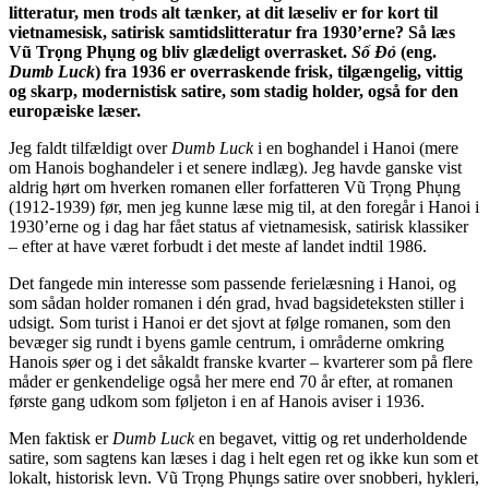
litteratur, men trods alt tænker, at dit læseliv er for kort til
vietnamesisk, satirisk samtidslitteratur fra 1930’erne? Så læs
Vũ Trọng Phụng og bliv glædeligt overrasket.
Số Đỏ
(eng.
Dumb Luck
) fra 1936 er overraskende frisk, tilgængelig, vittig
og skarp, modernistisk satire, som stadig holder, også for den
europæiske læser.
Jeg faldt tilfældigt over
Dumb Luck
i en boghandel i Hanoi (mere
om Hanois boghandeler i et senere indlæg). Jeg havde ganske vist
aldrig hørt om hverken romanen eller forfatteren Vũ Trọng Phụng
(1912-1939) før, men jeg kunne læse mig til, at den foregår i Hanoi i
1930’erne og i dag har fået status af vietnamesisk, satirisk klassiker
– efter at have været forbudt i det meste af landet indtil 1986.
Det fangede min interesse som passende ferielæsning i Hanoi, og
som sådan holder romanen i dén grad, hvad bagsideteksten stiller i
udsigt. Som turist i Hanoi er det sjovt at følge romanen, som den
bevæger sig rundt i byens gamle centrum, i områderne omkring
Hanois søer og i det såkaldt franske kvarter – kvarterer som på flere
måder er genkendelige også her mere end 70 år efter, at romanen
første gang udkom som føljeton i en af Hanois aviser i 1936.
Men faktisk er
Dumb Luck
en begavet, vittig og ret underholdende
satire, som sagtens kan læses i dag i helt egen ret og ikke kun som et
lokalt, historisk levn. Vũ Trọng Phụngs satire over snobberi, hykleri,