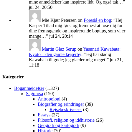
mine anmeldelser kan inspirere lidt. Og også tak…
”
jul 24, 20:50
Mie Kjær Petersen
on
Foreslå en bog
: “
Hej
Kasper Tillad mig først og fremmest at rose dig for
dine fremragende og inspirerende bogtips, som vi er
mange…
”
jul 24, 20:14
Martin Glaz Serup
on
Yasunari Kawabata:
Kyoto – den gamle kejserby
: “
Jeg har stadig
Kawabata til gode; jeg glæder mig meget!
”
jun 21,
11:18
Kategorier
Boganmeldelser
(1.327)
Sagprosa
(150)
Antropologi
(4)
Biografier og erindringer
(39)
Rejsebeskrivelser
(3)
Essays
(27)
Filosofi, religion og idéhistorie
(26)
Geografi og kartografi
(9)
Historie
(30)