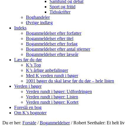
Samfund og debat
Sport og fritid
Tidsskrifter
Boghandeler
Øvrige indlæg
Indeks
Boganmeldelser efter forfatter
Boganmeldelser efter titel
Boganmeldelser efter forlag
Boganmeldelser efter antal stjerner
Boganmeldelser efter læseår
Læs før du dør
K’s Top
K’s årlige anbefalinger
Med K verden rundt i bøger
1001 bøger du skal læse før du dør – hele listen
Verden i bøger
Verden rundt i bøger: Udfordringen
Verden rundt i bøger: Listen
Verden rundt i bøger: Kortet
Foreslå en bog
Om K’s bognoter
Du er her:
Forside
/
Boganmeldelser
/
Robert Seethaler: Et helt liv