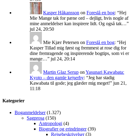
Kasper Håkansson
on
Foreslå en bog
: “
Hej
Mie Mange tak for pæne ord – dejligt, hvis nogle af
mine anmeldelser kan inspirere lidt. Og også tak…
”
jul 24, 20:50
Mie Kjær Petersen
on
Foreslå en bog
: “
Hej
Kasper Tillad mig først og fremmest at rose dig for
dine fremragende og inspirerende bogtips, som vi er
mange…
”
jul 24, 20:14
Martin Glaz Serup
on
Yasunari Kawabata:
Kyoto – den gamle kejserby
: “
Jeg har stadig
Kawabata til gode; jeg glæder mig meget!
”
jun 21,
11:18
Kategorier
Boganmeldelser
(1.327)
Sagprosa
(150)
Antropologi
(4)
Biografier og erindringer
(39)
Rejsebeskrivelser
(3)