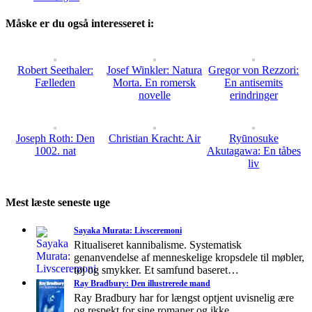
Måske er du også interesseret i:
Robert Seethaler:
Josef Winkler: Natura
Gregor von Rezzori:
Fælleden
Morta. En romersk
En antisemits
novelle
erindringer
Joseph Roth: Den
Christian Kracht: Air
Ryūnosuke
1002. nat
Akutagawa: En tåbes
liv
Mest læste seneste uge
Sayaka Murata: Livsceremoni
Ritualiseret kannibalisme. Systematisk
genanvendelse af menneskelige kropsdele til møbler,
tøj og smykker. Et samfund baseret…
Ray Bradbury: Den illustrerede mand
Ray Bradbury har for længst optjent uvisnelig ære
og respekt for sine romaner og ikke…