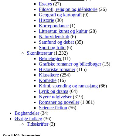
Essays
(27)
Filosofi, religion og idéhistorie
(26)
Geografi og kartografi
(9)
Historie
(30)
Korrepondance
(1)
Litteratur, kunst og kultur
(28)
Naturvidenskab
(6)
Samfund og debat
(35)
Sport og fritid
(6)
Skønlitteratur
(1.232)
Børnebøger
(11)
Grafiske romaner og billedbøger
(15)
Historiske romaner
(115)
Klassikere
(254)
Komedie
(16)
Krimi, spænding og ramasjang
(66)
Lyrik og drama
(64)
Nyere udgivelser
(319)
Romaner og noveller
(1.081)
Science fiction
(56)
Boghandeler
(34)
Øvrige indlæg
(36)
Tidsskrifter
(3)
Søg i K’s bognoter