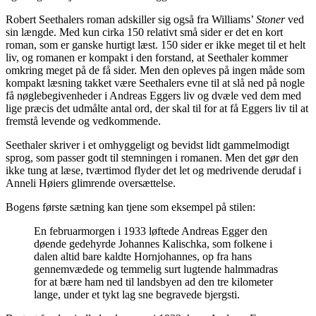
Robert Seethalers roman adskiller sig også fra Williams’
Stoner
ved
sin længde. Med kun cirka 150 relativt små sider er det en kort
roman, som er ganske hurtigt læst. 150 sider er ikke meget til et helt
liv, og romanen er kompakt i den forstand, at Seethaler kommer
omkring meget på de få sider. Men den opleves på ingen måde som
kompakt læsning takket være Seethalers evne til at slå ned på nogle
få nøglebegivenheder i Andreas Eggers liv og dvæle ved dem med
lige præcis det udmålte antal ord, der skal til for at få Eggers liv til at
fremstå levende og vedkommende.
Seethaler skriver i et omhyggeligt og bevidst lidt gammelmodigt
sprog, som passer godt til stemningen i romanen. Men det gør den
ikke tung at læse, tværtimod flyder det let og medrivende derudaf i
Anneli Høiers glimrende oversættelse.
Bogens første sætning kan tjene som eksempel på stilen:
En februarmorgen i 1933 løftede Andreas Egger den
døende gedehyrde Johannes Kalischka, som folkene i
dalen altid bare kaldte Hornjohannes, op fra hans
gennemvædede og temmelig surt lugtende halmmadras
for at bære ham ned til landsbyen ad den tre kilometer
lange, under et tykt lag sne begravede bjergsti.