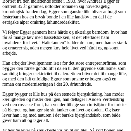
Bortset fra den indledende scene i 1933, hvor Andreas Egger er
omtrent 35 år gammel, udfolder romanen sig hovedsagelig
kronologisk fra den dag, Egger som ganske lille bliver anbragt som
fosterbarn hos en brysk bonde i en lille landsby i en dal i de
østrigske alper omkring århundredeskiftet.
Vi følger Egger gennem hans hårde og ukærlige barndom, hvor han
får så mange tæv med hasselstokken, at det efterlader ham
invalideret for livet. “Haltefanden” kalder de ham, men han er stærk
og ernærer sig uden megen kny hele livet ved hårdt og nøjsomt
arbejde.
Han arbejder livet igennem især for det store entreprenørfirma, som
bygger den første gondollift i dalen til den gryende skiturisme, som
samtidig bringer elektricitet til dalen. Siden bliver det til mange lifte,
og med den lidt enfoldige Egger som prisme er bogen også en
roman om moderniseringen i det 20. århundrede.
Egger bygger et lille hus på den stenede bjergskråning, han møder
kærligheden og mister den igen, han deltager i Anden Verdenskrig
ved den russiske front, han vender tilbage som turistfører for turister
på bjerget, og han gør sig sin tanker om livet og døden. Og især
lever han i og med naturen i det barske bjerglandskab, som både
giver ham alt og tager alt.
Et helt liv
lever på smukkeste vis op til sin titel. Så kort bogen end