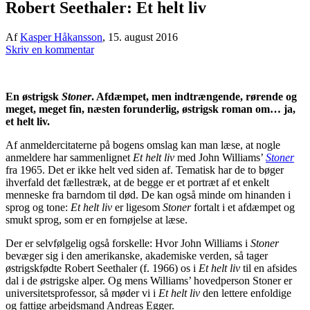
Robert Seethaler: Et helt liv
Af
Kasper Håkansson
,
15. august 2016
Skriv en kommentar
En østrigsk
Stoner
. Afdæmpet, men indtrængende, rørende og
meget, meget fin, næsten forunderlig, østrigsk roman om… ja,
et helt liv.
Af anmeldercitaterne på bogens omslag kan man læse, at nogle
anmeldere har sammenlignet
Et helt liv
med John Williams’
Stoner
fra 1965. Det er ikke helt ved siden af. Tematisk har de to bøger
ihverfald det fællestræk, at de begge er et portræt af et enkelt
menneske fra barndom til død. De kan også minde om hinanden i
sprog og tone:
Et helt liv
er ligesom
Stoner
fortalt i et afdæmpet og
smukt sprog, som er en fornøjelse at læse.
Der er selvfølgelig også forskelle: Hvor John Williams i
Stoner
bevæger sig i den amerikanske, akademiske verden, så tager
østrigskfødte Robert Seethaler (f. 1966) os i
Et helt liv
til en afsides
dal i de østrigske alper. Og mens Williams’ hovedperson Stoner er
universitetsprofessor, så møder vi i
Et helt liv
den lettere enfoldige
og fattige arbejdsmand Andreas Egger.