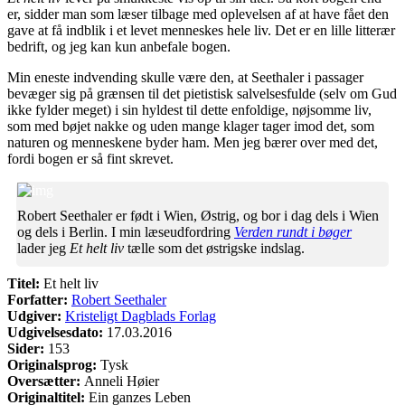
er, sidder man som læser tilbage med oplevelsen af at have fået den
gave at få indblik i et levet menneskes hele liv. Det er en lille litterær
bedrift, og jeg kan kun anbefale bogen.
Min eneste indvending skulle være den, at Seethaler i passager
bevæger sig på grænsen til det pietistisk salvelsesfulde (selv om Gud
ikke fylder meget) i sin hyldest til dette enfoldige, nøjsomme liv,
som med bøjet nakke og uden mange klager tager imod det, som
naturen og menneskene byder ham. Men jeg bærer over med det,
fordi bogen er så fint skrevet.
Robert Seethaler er født i Wien, Østrig, og bor i dag dels i Wien
og dels i Berlin. I min læseudfordring
Verden rundt i bøger
lader jeg
Et helt liv
tælle som det østrigske indslag.
Titel:
Et helt liv
Forfatter:
Robert Seethaler
Udgiver:
Kristeligt Dagblads Forlag
Udgivelsesdato:
17.03.2016
Sider:
153
Originalsprog:
Tysk
Oversætter:
Anneli Høier
Originaltitel:
Ein ganzes Leben