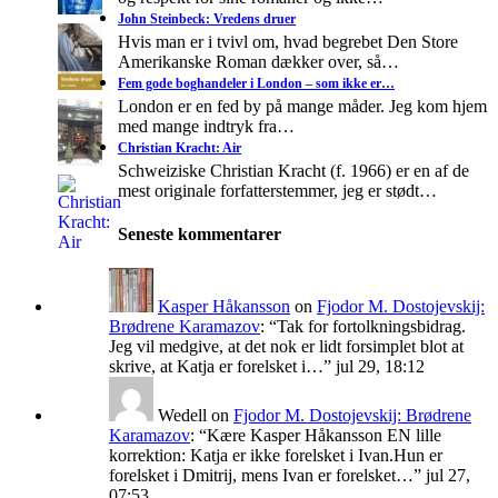
John Steinbeck: Vredens druer
Hvis man er i tvivl om, hvad begrebet Den Store
Amerikanske Roman dækker over, så…
Fem gode boghandeler i London – som ikke er…
London er en fed by på mange måder. Jeg kom hjem
med mange indtryk fra…
Christian Kracht: Air
Schweiziske Christian Kracht (f. 1966) er en af de
mest originale forfatterstemmer, jeg er stødt…
Seneste kommentarer
Kasper Håkansson
on
Fjodor M. Dostojevskij:
Brødrene Karamazov
: “
Tak for fortolkningsbidrag.
Jeg vil medgive, at det nok er lidt forsimplet blot at
skrive, at Katja er forelsket i…
”
jul 29, 18:12
Wedell
on
Fjodor M. Dostojevskij: Brødrene
Karamazov
: “
Kære Kasper Håkansson EN lille
korrektion: Katja er ikke forelsket i Ivan.Hun er
forelsket i Dmitrij, mens Ivan er forelsket…
”
jul 27,
07:53