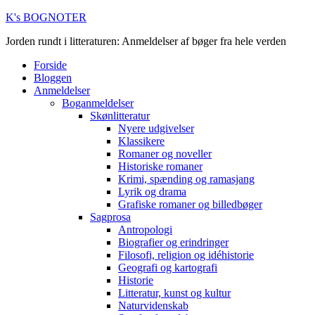
K's BOGNOTER
Jorden rundt i litteraturen: Anmeldelser af bøger fra hele verden
Forside
Bloggen
Anmeldelser
Boganmeldelser
Skønlitteratur
Nyere udgivelser
Klassikere
Romaner og noveller
Historiske romaner
Krimi, spænding og ramasjang
Lyrik og drama
Grafiske romaner og billedbøger
Sagprosa
Antropologi
Biografier og erindringer
Filosofi, religion og idéhistorie
Geografi og kartografi
Historie
Litteratur, kunst og kultur
Naturvidenskab