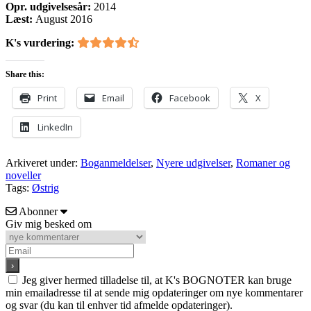
Opr. udgivelsesår:
2014
Læst:
August 2016
K's vurdering:
Share this:
Print
Email
Facebook
X
LinkedIn
Arkiveret under:
Boganmeldelser
,
Nyere udgivelser
,
Romaner og
noveller
Tags:
Østrig
Abonner
Giv mig besked om
Jeg giver hermed tilladelse til, at K's BOGNOTER kan bruge
min emailadresse til at sende mig opdateringer om nye kommentarer
og svar (du kan til enhver tid afmelde opdateringer).