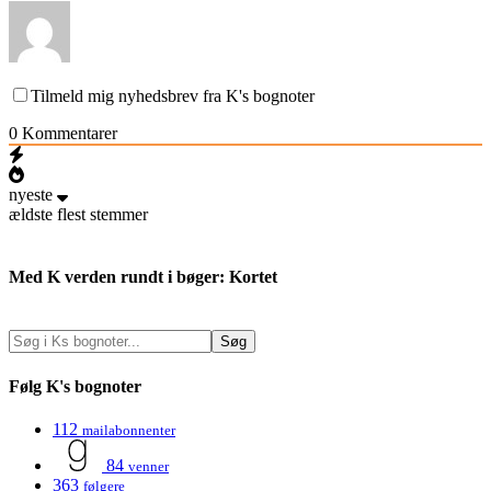
Tilmeld mig nyhedsbrev fra K's bognoter
0
Kommentarer
nyeste
ældste
flest stemmer
Med K verden rundt i bøger: Kortet
Følg K's bognoter
112
mailabonnenter
84
venner
363
følgere