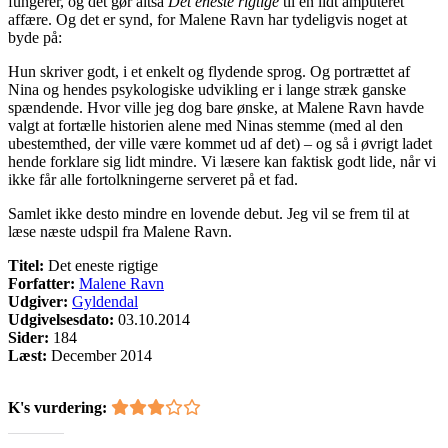
fungerer, og det gør altså
Det eneste rigtige
til en lidt amputeret
affære. Og det er synd, for Malene Ravn har tydeligvis noget at
byde på:
Hun skriver godt, i et enkelt og flydende sprog. Og portrættet af
Nina og hendes psykologiske udvikling er i lange stræk ganske
spændende. Hvor ville jeg dog bare ønske, at Malene Ravn havde
valgt at fortælle historien alene med Ninas stemme (med al den
ubestemthed, der ville være kommet ud af det) – og så i øvrigt ladet
hende forklare sig lidt mindre. Vi læsere kan faktisk godt lide, når vi
ikke får alle fortolkningerne serveret på et fad.
Samlet ikke desto mindre en lovende debut. Jeg vil se frem til at
læse næste udspil fra Malene Ravn.
Titel:
Det eneste rigtige
Forfatter:
Malene Ravn
Udgiver:
Gyldendal
Udgivelsesdato:
03.10.2014
Sider:
184
Læst:
December 2014
K's vurdering: