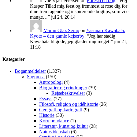
Mie Kjær Petersen
on
Foreslå en bog
: “
Hej
Kasper Tillad mig først og fremmest at rose dig for
dine fremragende og inspirerende bogtips, som vi er
mange…
”
jul 24, 20:14
Martin Glaz Serup
on
Yasunari Kawabata:
Kyoto – den gamle kejserby
: “
Jeg har stadig
Kawabata til gode; jeg glæder mig meget!
”
jun 21,
11:18
Kategorier
Boganmeldelser
(1.327)
Sagprosa
(150)
Antropologi
(4)
Biografier og erindringer
(39)
Rejsebeskrivelser
(3)
Essays
(27)
Filosofi, religion og idéhistorie
(26)
Geografi og kartografi
(9)
Historie
(30)
Korrepondance
(1)
Litteratur, kunst og kultur
(28)
Naturvidenskab
(6)