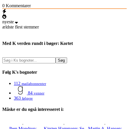
0
Kommentarer
nyeste
ældste
flest stemmer
Med K verden rundt i bøger: Kortet
Følg K's bognoter
112
mailabonnenter
84
venner
363
følgere
Måske er du også interesseret i:
Iben Mondrup:
Kirsten Hammann: Se
Martin A. Hansen: