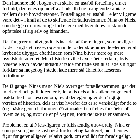
Den litterære idé i bogen er at skabe en ustabil fortælling om et
forhold, der ædes op indefra af mistillid og manglende samtale
mellem de to hovedpersoner. Fortællingen er ustabil – eller vil gerne
være det – i kraft af de to skiftende fortællerstemmer, Nina og Niels,
som begge er utroværdige fortællere med hver deres forskruede
opfattelse af sig selv og hinanden.
Det fungerer relativt godt i Ninas del af fortællingen, som heldigvis
fylder langt det meste, og som indeholder skræmmende elementer af
krybende uhygge, efterhånden som Nina bliver mere og mere
psykisk derangeret. Men historien ville have stået stærkere, hvis
Malene Ravn havde undladt at falde for fristelsen til at lade sin figur
forklare så meget og i stedet lade mere stå åbnet for læserens
fortolkning.
De få gange, Ninas mand Niels overtager fortællerstemmen, går det
imidlertid helt galt. Ideen er tydeligvis dels at installere en generel
usikkerhed hos læseren om, hvad der egentlig er den ‘rigtige’
version af historien, dels at vise hvorfor det er så vanskeligt for de to
(og måske generelt for nogen?) at mødes i en fælles forståelse af,
hvem de er, og hvor de er på vej hen, fordi de ikke taler sammen.
Problemet er, at Niels-figuren er fuldstændig utroværdig. Nina er
som person ganske vist også forskruet og karikeret, men hendes
figur fungerer alligevel relativt godt, om end lidt for forudsigeligt,