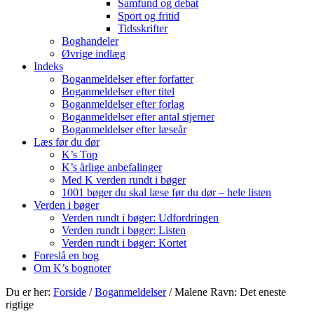
Samfund og debat
Sport og fritid
Tidsskrifter
Boghandeler
Øvrige indlæg
Indeks
Boganmeldelser efter forfatter
Boganmeldelser efter titel
Boganmeldelser efter forlag
Boganmeldelser efter antal stjerner
Boganmeldelser efter læseår
Læs før du dør
K’s Top
K’s årlige anbefalinger
Med K verden rundt i bøger
1001 bøger du skal læse før du dør – hele listen
Verden i bøger
Verden rundt i bøger: Udfordringen
Verden rundt i bøger: Listen
Verden rundt i bøger: Kortet
Foreslå en bog
Om K’s bognoter
Du er her:
Forside
/
Boganmeldelser
/
Malene Ravn: Det eneste
rigtige