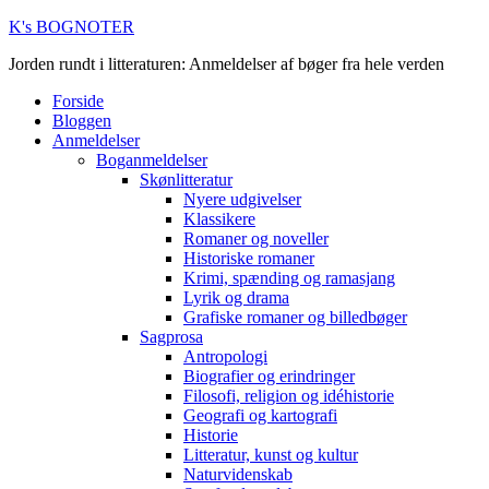
K's BOGNOTER
Jorden rundt i litteraturen: Anmeldelser af bøger fra hele verden
Forside
Bloggen
Anmeldelser
Boganmeldelser
Skønlitteratur
Nyere udgivelser
Klassikere
Romaner og noveller
Historiske romaner
Krimi, spænding og ramasjang
Lyrik og drama
Grafiske romaner og billedbøger
Sagprosa
Antropologi
Biografier og erindringer
Filosofi, religion og idéhistorie
Geografi og kartografi
Historie
Litteratur, kunst og kultur
Naturvidenskab