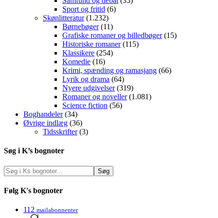
Samfund og debat
(35)
Sport og fritid
(6)
Skønlitteratur
(1.232)
Børnebøger
(11)
Grafiske romaner og billedbøger
(15)
Historiske romaner
(115)
Klassikere
(254)
Komedie
(16)
Krimi, spænding og ramasjang
(66)
Lyrik og drama
(64)
Nyere udgivelser
(319)
Romaner og noveller
(1.081)
Science fiction
(56)
Boghandeler
(34)
Øvrige indlæg
(36)
Tidsskrifter
(3)
Søg i K’s bognoter
Følg K's bognoter
112
mailabonnenter