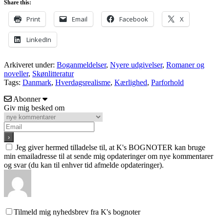
Share this:
Print
Email
Facebook
X
LinkedIn
Arkiveret under:
Boganmeldelser
,
Nyere udgivelser
,
Romaner og
noveller
,
Skønlitteratur
Tags:
Danmark
,
Hverdagsrealisme
,
Kærlighed
,
Parforhold
Abonner
Giv mig besked om
Jeg giver hermed tilladelse til, at K's BOGNOTER kan bruge
min emailadresse til at sende mig opdateringer om nye kommentarer
og svar (du kan til enhver tid afmelde opdateringer).
Tilmeld mig nyhedsbrev fra K's bognoter