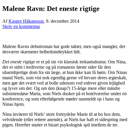
Malene Ravn: Det eneste rigtige
Af
Kasper Håkansson
,
9. december 2014
Skriv en kommentar
Malene Ravns debutroman har gode takter, men også mangler, der
desværre skæmmer helhedsindtrykket lidt.
Det eneste rigtige
er et på sin vis klassisk trekantsdrama: Om Nina,
der er sidst i trediverne og på romanens første sider får den
ubarmhjertige dom fra sin læge, at hun ikke kan få børn. Om Ninas
mand Niels, som vist nok egentlig gerne vil bevare deres ægteskab,
men gør det svært ved at bolle udenom ved enhver given lejlighed
og lyver om det. Og om den (knap?) 15-årige mere eller mindre
subsistensløse Maria, som Niels dusker på et hotelværelse under en
konference, og som efterfølgende møder uanmeldt op i hans og
Ninas hjem.
Nina inviterer til Niels’ store fortrydelse Marie til at bo hos dem,
velvidende (eller rettere anende), at Niels har haft et sidespring med
pigen. Herefter starter et bizart psykologisk spil imellem de tre.