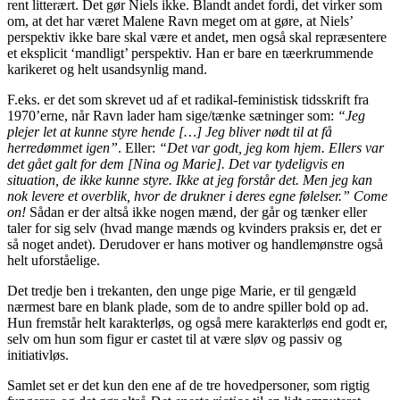
rent litterært. Det gør Niels ikke. Blandt andet fordi, det virker som
om, at det har været Malene Ravn meget om at gøre, at Niels’
perspektiv ikke bare skal være et andet, men også skal repræsentere
et eksplicit ‘mandligt’ perspektiv. Han er bare en tæerkrummende
karikeret og helt usandsynlig mand.
F.eks. er det som skrevet ud af et radikal-feministisk tidsskrift fra
1970’erne, når Ravn lader ham sige/tænke sætninger som:
“Jeg
plejer let at kunne styre hende […] Jeg bliver nødt til at få
herredømmet igen”
. Eller:
“Det var godt, jeg kom hjem. Ellers var
det gået galt for dem [Nina og Marie]. Det var tydeligvis en
situation, de ikke kunne styre. Ikke at jeg forstår det. Men jeg kan
nok levere et overblik, hvor de drukner i deres egne følelser.”
Come
on!
Sådan er der altså ikke nogen mænd, der går og tænker eller
taler for sig selv (hvad mange mænds og kvinders praksis er, det er
så noget andet). Derudover er hans motiver og handlemønstre også
helt uforståelige.
Det tredje ben i trekanten, den unge pige Marie, er til gengæld
nærmest bare en blank plade, som de to andre spiller bold op ad.
Hun fremstår helt karakterløs, og også mere karakterløs end godt er,
selv om hun som figur er castet til at være sløv og passiv og
initiativløs.
Samlet set er det kun den ene af de tre hovedpersoner, som rigtig