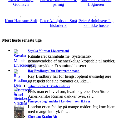
Godhavn
på mig
Løgneren
Knut Hamsun: Sult
Peter Adolphsen: Små
Peter Adolphsen: Jeg
historier 3
kan ikke huske
Mest læste seneste uge
Sayaka Murata: Livsceremoni
Ritualiseret kannibalisme. Systematisk
genanvendelse af menneskelige kropsdele til møbler,
tøj og smykker. Et samfund baseret…
Ray Bradbury: Den illustrerede mand
Ray Bradbury har for længst optjent uvisnelig ære
og respekt for sine romaner og ikke…
John Steinbeck: Vredens druer
Hvis man er i tvivl om, hvad begrebet Den Store
Amerikanske Roman dækker over, så…
Fem gode boghandeler i London – som ikke er…
London er en fed by på mange måder. Jeg kom hjem
med mange indtryk fra…
Christian Kracht: Air