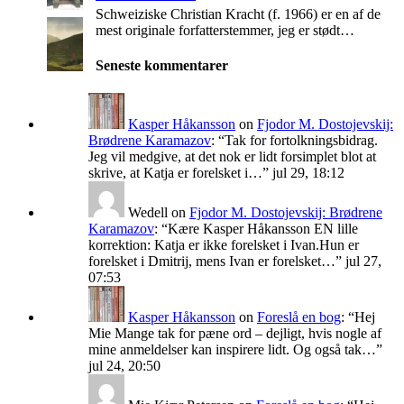
Schweiziske Christian Kracht (f. 1966) er en af de
mest originale forfatterstemmer, jeg er stødt…
Seneste kommentarer
Kasper Håkansson
on
Fjodor M. Dostojevskij:
Brødrene Karamazov
: “
Tak for fortolkningsbidrag.
Jeg vil medgive, at det nok er lidt forsimplet blot at
skrive, at Katja er forelsket i…
”
jul 29, 18:12
Wedell
on
Fjodor M. Dostojevskij: Brødrene
Karamazov
: “
Kære Kasper Håkansson EN lille
korrektion: Katja er ikke forelsket i Ivan.Hun er
forelsket i Dmitrij, mens Ivan er forelsket…
”
jul 27,
07:53
Kasper Håkansson
on
Foreslå en bog
: “
Hej
Mie Mange tak for pæne ord – dejligt, hvis nogle af
mine anmeldelser kan inspirere lidt. Og også tak…
”
jul 24, 20:50