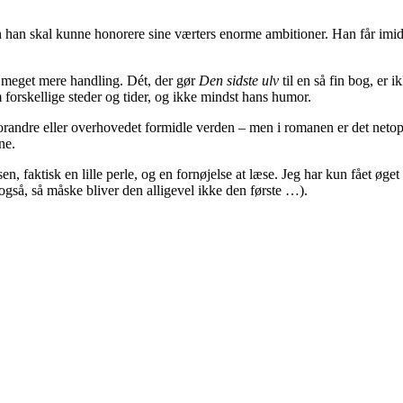
n skal kunne honorere sine værters enorme ambitioner. Han får imidlerti
e meget mere handling. Dét, der gør
Den sidste ulv
til en så fin bog, er
forskellige steder og tider, og ikke mindst hans humor.
t forandre eller overhovedet formidle verden – men i romanen er det net
ne.
gsen, faktisk en lille perle, og en fornøjelse at læse. Jeg har kun fået øg
så, så måske bliver den alligevel ikke den første …).