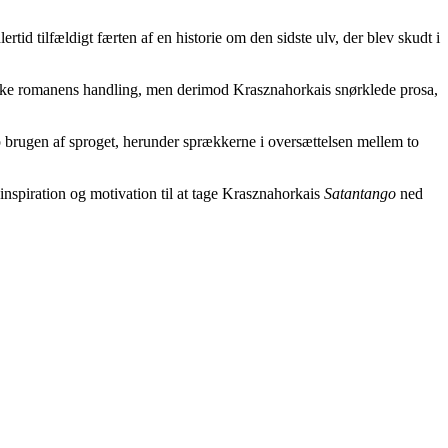
d tilfældigt færten af en historie om den sidste ulv, der blev skudt i
 ikke romanens handling, men derimod Krasznahorkais snørklede prosa,
op brugen af sproget, herunder sprækkerne i oversættelsen mellem to
et inspiration og motivation til at tage Krasznahorkais
Satantango
ned