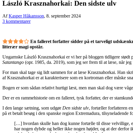
László Krasznahorkai: Den sidste ulv
Af
Kasper Håkansson
,
8. september 2024
3 kommentarer
En falleret forfatter sidder på et tarveligt udskæn
litterær magi opstår.
Ungarnske László Krasznahorkai er vi her på bloggen tidligere stødt 
Satantango
(opr. 1985, da. 2019), som jeg ser frem til at læse, når jeg
For man skal tage sig lidt sammen for at læse Krasznahorkai. Han skriv
af Krasznahorkai er at karakterisere som en kortroman eller måske sna
Bogen er som sådan relativt hurtigt læst, men man skal dog være våge
Der er en rammehistorie om en falleret, tysk forfatter, der er stamkun
I den lange sætning, som udgør
Den sidste ulv
, fortæller forfatteren 
på et betalt besøg i den spanske region Extremadura, tilsyneladende for a
[…] hvordan skulle han dog kunne fortælle til disse velvillige, 
har nogen dybde og heller ikke nogen højder, og at der derfor 