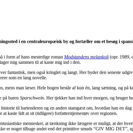
kningssted i en centraleuropæisk by og fortæller om et besøg i spa
på i form af hans mesterlige roman
Modstandens melankoli
(opr. 1989, d
 tager mig sammen til at kaste mig ind i den.
er fantastisk, men også kringlet og langt. Her byder den seneste udgivels
rere som en lang novelle.
n, mens man læser. Hele bogen består af kun én, lang sætning, og på kr
de på baren
Sparschwein
. Her tjekker han ind hver morgen, og bruger hels
en historie til bartenderen og en anden stamgæst om, hvordan han en dag –
t kaste lidt at sit (tidligere) forfatterstjernestøv over regionen.
entusiastiske mennesker, at tænkning ikke længere er muligt, at der hver
ikke er noget tilbage andet end det primitive smuds “GIV MIG DET”, sp