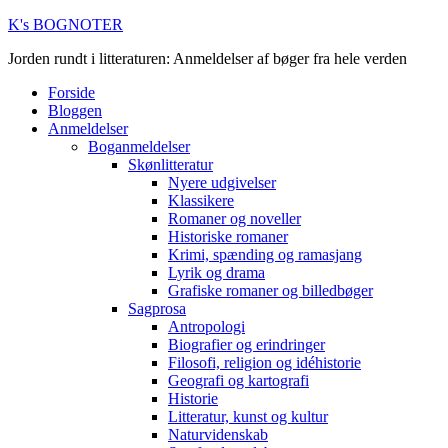
K's BOGNOTER
Jorden rundt i litteraturen: Anmeldelser af bøger fra hele verden
Forside
Bloggen
Anmeldelser
Boganmeldelser
Skønlitteratur
Nyere udgivelser
Klassikere
Romaner og noveller
Historiske romaner
Krimi, spænding og ramasjang
Lyrik og drama
Grafiske romaner og billedbøger
Sagprosa
Antropologi
Biografier og erindringer
Filosofi, religion og idéhistorie
Geografi og kartografi
Historie
Litteratur, kunst og kultur
Naturvidenskab