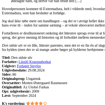
ødelagde ham, og derfor var han brudt ned […]
Hovedpersonen kommer til Extremadura, helt i vildrede med, hvordan ha
Extremadura, som han beslutter at forfølge.
Jeg skal ikke røbe mere om handlingen – og der er i øvrigt heller ikk
hans evne til – inden for samme sætning – at veksle ubesværet mellem 
Fortælleren er desillusioneret omkring det litterære sprogs evne til a
sprog, der giver mening til historien og til forholdet mellem menneske
Den sidste ulv
er en lille, litterær parentes, men det er en fin én af sla
fra hylden (men der er så mange andre bøger på hylderne herhjemme og
Titel:
Den sidste ulv
Forfatter:
László Krasznahorkai
Udgiver:
Forlaget Sisyfos
Udgivelsesdato:
29.08.2024
Sider:
86
Originalsprog:
Ungarnsk
Oversætter:
Morten Østergaard Rasmussen
Originaltitel:
Az Utolsó Farkas
Opr. udgivelsesår:
2009
Læst:
September 2024
K's vurdering: