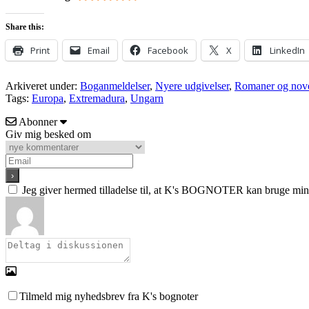
Share this:
Print
Email
Facebook
X
LinkedIn
Arkiveret under:
Boganmeldelser
,
Nyere udgivelser
,
Romaner og nove
Tags:
Europa
,
Extremadura
,
Ungarn
Abonner
Giv mig besked om
Jeg giver hermed tilladelse til, at K's BOGNOTER kan bruge min e
Tilmeld mig nyhedsbrev fra K's bognoter