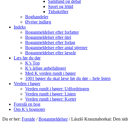
Samfund og debat
Sport og fritid
Tidsskrifter
Boghandeler
Øvrige indlæg
Indeks
Boganmeldelser efter forfatter
Boganmeldelser efter titel
Boganmeldelser efter forlag
Boganmeldelser efter antal stjerner
Boganmeldelser efter læseår
Læs før du dør
K’s Top
K’s årlige anbefalinger
Med K verden rundt i bøger
1001 bøger du skal læse før du dør – hele listen
Verden i bøger
Verden rundt i bøger: Udfordringen
Verden rundt i bøger: Listen
Verden rundt i bøger: Kortet
Foreslå en bog
Om K’s bognoter
Du er her:
Forside
/
Boganmeldelser
/
László Krasznahorkai: Den sids