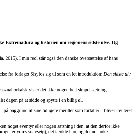
nske Extremadura og historien om regionens sidste ulve. Og
a. 2015). I min reol står også den danske oversættelse af hans
e fra forlaget Sisyfos sig til som en let introduktion:
Den sidste ulv
asznahorkaisk vis er det ikke nogen helt simpel sætning.
t dagen på at sidde og spytte i en billig øl.
 på baggrund af sine tidligere meritter som forfatter – bliver inviteret
ken noget eventyr eller nogen satsning i den, at den derfor ikke
roget er vores snavsetøj, det tænkte han, og denne tanke