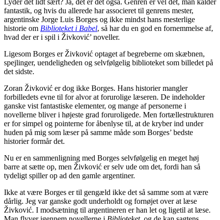
Lyder det lidt sært? Ja, det er det også. Genren er vel det, man kalder
fantastik, og hvis du allerede har associeret til genrens mester,
argentinske Jorge Luis Borges og ikke mindst hans mesterlige
historie om
Biblioteket i Babel
, så har du en god en fornemmelse af,
hvad der er i spil i Živković’ noveller.
Ligesom Borges er Živković optaget af begreberne om skæbnen,
spejlinger, uendeligheden og selvfølgelig biblioteket som billedet på
det sidste.
Zoran Živković er dog ikke Borges. Hans historier mangler
forbilledets evne til for alvor at forurolige læseren. De indeholder
ganske vist fantastiske elementer, og mange af personerne i
novellerne bliver i højeste grad foruroligede. Men fortællestrukturen
er for simpel og pointerne for åbenlyse til, at de kryber ind under
huden på mig som læser på samme måde som Borges’ bedste
historier formår det.
Nu er en sammenligning med Borges selvfølgelig en meget høj
barre at sætte op, men Živković er selv ude om det, fordi han så
tydeligt spiller op ad den gamle argentiner.
Ikke at være Borges er til gengæld ikke det så samme som at være
dårlig. Jeg var ganske godt underholdt og fornøjet over at læse
Živković. I modsætning til argentineren er han let og ligetil at læse.
Man flyver igennem novellerne i
Biblioteket
, og de kan sagtens