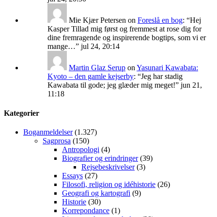
Mie Kjær Petersen
on
Foreslå en bog
: “
Hej
Kasper Tillad mig først og fremmest at rose dig for
dine fremragende og inspirerende bogtips, som vi er
mange…
”
jul 24, 20:14
Martin Glaz Serup
on
Yasunari Kawabata:
Kyoto – den gamle kejserby
: “
Jeg har stadig
Kawabata til gode; jeg glæder mig meget!
”
jun 21,
11:18
Kategorier
Boganmeldelser
(1.327)
Sagprosa
(150)
Antropologi
(4)
Biografier og erindringer
(39)
Rejsebeskrivelser
(3)
Essays
(27)
Filosofi, religion og idéhistorie
(26)
Geografi og kartografi
(9)
Historie
(30)
Korrepondance
(1)