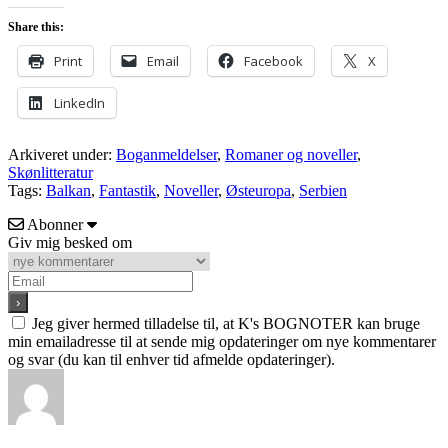
Share this:
Print
Email
Facebook
X
LinkedIn
Arkiveret under:
Boganmeldelser
,
Romaner og noveller
,
Skønlitteratur
Tags:
Balkan
,
Fantastik
,
Noveller
,
Østeuropa
,
Serbien
Abonner
Giv mig besked om
Jeg giver hermed tilladelse til, at K's BOGNOTER kan bruge
min emailadresse til at sende mig opdateringer om nye kommentarer
og svar (du kan til enhver tid afmelde opdateringer).