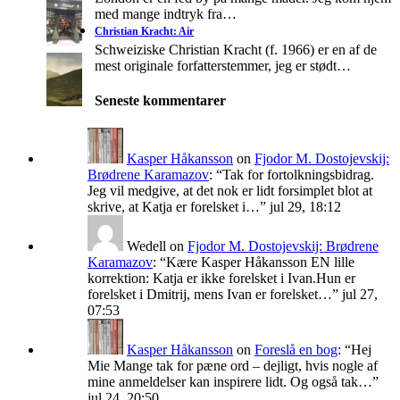
med mange indtryk fra…
Christian Kracht: Air
Schweiziske Christian Kracht (f. 1966) er en af de
mest originale forfatterstemmer, jeg er stødt…
Seneste kommentarer
Kasper Håkansson
on
Fjodor M. Dostojevskij:
Brødrene Karamazov
: “
Tak for fortolkningsbidrag.
Jeg vil medgive, at det nok er lidt forsimplet blot at
skrive, at Katja er forelsket i…
”
jul 29, 18:12
Wedell
on
Fjodor M. Dostojevskij: Brødrene
Karamazov
: “
Kære Kasper Håkansson EN lille
korrektion: Katja er ikke forelsket i Ivan.Hun er
forelsket i Dmitrij, mens Ivan er forelsket…
”
jul 27,
07:53
Kasper Håkansson
on
Foreslå en bog
: “
Hej
Mie Mange tak for pæne ord – dejligt, hvis nogle af
mine anmeldelser kan inspirere lidt. Og også tak…
”
jul 24, 20:50