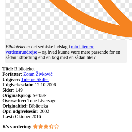
Biblioteket
er det serbiske indslag i
min litterære
verdensrundrejse
– og hvad kunne være mere passende for en
sådan udfordring end en bog med en sådan titel?
Titel:
Biblioteket
Forfatter:
Zoran Živković
Udgiver:
Tiderne Skifter
Udgivelsesdato:
12.10.2006
Sider:
149
Originalsprog:
Serbisk
Oversætter:
Tone Liversage
Originaltitel:
Biblioteka
Opr. udgivelsesår:
2002
Læst:
Oktober 2016
K's vurdering: