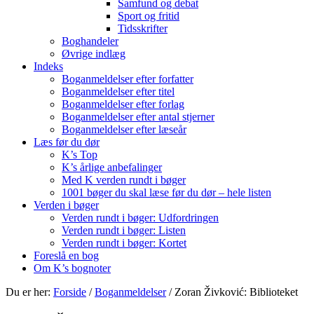
Samfund og debat
Sport og fritid
Tidsskrifter
Boghandeler
Øvrige indlæg
Indeks
Boganmeldelser efter forfatter
Boganmeldelser efter titel
Boganmeldelser efter forlag
Boganmeldelser efter antal stjerner
Boganmeldelser efter læseår
Læs før du dør
K’s Top
K’s årlige anbefalinger
Med K verden rundt i bøger
1001 bøger du skal læse før du dør – hele listen
Verden i bøger
Verden rundt i bøger: Udfordringen
Verden rundt i bøger: Listen
Verden rundt i bøger: Kortet
Foreslå en bog
Om K’s bognoter
Du er her:
Forside
/
Boganmeldelser
/
Zoran Živković: Biblioteket