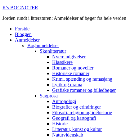
K's BOGNOTER
Jorden rundt i litteraturen: Anmeldelser af bøger fra hele verden
Forside
Bloggen
Anmeldelser
Boganmeldelser
Skønlitteratur
Nyere udgivelser
Klassikere
Romaner og noveller
Historiske romaner
Krimi, spænding og ramasjang
Lyrik og drama
Grafiske romaner og billedbøger
Sagprosa
Antropologi
Biografier og erindringer
Filosofi, religion og idéhistorie
Geografi og kartografi
Historie
Litteratur, kunst og kultur
Naturvidenskab