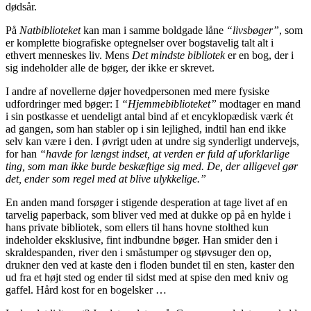
dødsår.
På
Natbiblioteket
kan man i samme boldgade låne
“livsbøger”
, som
er komplette biografiske optegnelser over bogstavelig talt alt i
ethvert menneskes liv. Mens
Det mindste bibliotek
er en bog, der i
sig indeholder alle de bøger, der ikke er skrevet.
I andre af novellerne døjer hovedpersonen med mere fysiske
udfordringer med bøger: I
“Hjemmebiblioteket”
modtager en mand
i sin postkasse et uendeligt antal bind af et encyklopædisk værk ét
ad gangen, som han stabler op i sin lejlighed, indtil han end ikke
selv kan være i den. I øvrigt uden at undre sig synderligt undervejs,
for han
“havde for længst indset, at verden er fuld af uforklarlige
ting, som man ikke burde beskæftige sig med. De, der alligevel gør
det, ender som regel med at blive ulykkelige.”
En anden mand forsøger i stigende desperation at tage livet af en
tarvelig paperback, som bliver ved med at dukke op på en hylde i
hans private bibliotek, som ellers til hans hovne stolthed kun
indeholder eksklusive, fint indbundne bøger. Han smider den i
skraldespanden, river den i småstumper og støvsuger den op,
drukner den ved at kaste den i floden bundet til en sten, kaster den
ud fra et højt sted og ender til sidst med at spise den med kniv og
gaffel. Hård kost for en bogelsker …