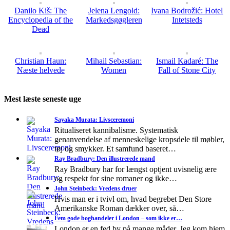
Danilo Kiš: The
Jelena Lengold:
Ivana Bodrožić: Hotel
Encyclopedia of the
Markedsgøgleren
Intetsteds
Dead
Christian Haun:
Mihail Sebastian:
Ismail Kadaré: The
Næste helvede
Women
Fall of Stone City
Mest læste seneste uge
Sayaka Murata: Livsceremoni
Ritualiseret kannibalisme. Systematisk
genanvendelse af menneskelige kropsdele til møbler,
tøj og smykker. Et samfund baseret…
Ray Bradbury: Den illustrerede mand
Ray Bradbury har for længst optjent uvisnelig ære
og respekt for sine romaner og ikke…
John Steinbeck: Vredens druer
Hvis man er i tvivl om, hvad begrebet Den Store
Amerikanske Roman dækker over, så…
Fem gode boghandeler i London – som ikke er…
London er en fed by på mange måder. Jeg kom hjem