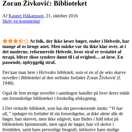
Zoran Živković: Biblioteket
Af
Kasper Håkansson
,
21. oktober 2016
Skriv en kommentar
At folk, der ikke læser bøger, ender i Helvede, har
mange af os længe anet. Men måske var du ikke klar over, at i
det moderne, reformerede Helvede, hvor straf er erstattet af
terapi, bliver disse syndere dømt til i al evighed… at læse. En
passende, opbyggelig straf.
Det kan man lære i
Helvedes bibliotek
, som er en af de seks skæve
noveller i
Biblioteket
af den serbiske forfatter Zoran Živković (f.
1948).
Også de fem øvrige noveller i samlingen handler på hver deres måde
om forunderlige biblioteker i forskellig afskygning.
I
Det virtuelle bibliotek
, som har det provokerende motto
“Vi har
alt,”
opdager en forfatter til sin foruroligelse, at ikke alene alle de
bøger, han skrevet, men ikke udgivet, kan findes i fuld tekst på
bibliotekets hjemmeside, men også de bøger, han vil skrive i
fremtiden, samt hans personlige biografi, inklusive hans mulige