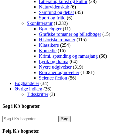
Litteratur, kunst og kultur
(28)
Naturvidenskab
(6)
Samfund og debat
(35)
Sport og fritid
(6)
Skønlitteratur
(1.232)
Børnebøger
(11)
Grafiske romaner og billedbøger
(15)
Historiske romaner
(115)
Klassikere
(254)
Komedie
(16)
Krimi, spænding og ramasjang
(66)
Lyrik og drama
(64)
Nyere udgivelser
(319)
Romaner og noveller
(1.081)
Science fiction
(56)
Boghandeler
(34)
Øvrige indlæg
(36)
Tidsskrifter
(3)
Søg i K’s bognoter
Følg K's bognoter