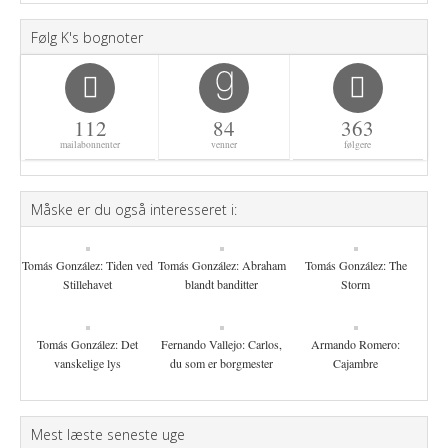
Følg K's bognoter
112
84
363
mailabonnenter
venner
følgere
Måske er du også interesseret i:
Tomás González: Tiden ved
Tomás González: Abraham
Tomás González: The
Stillehavet
blandt banditter
Storm
Tomás González: Det
Fernando Vallejo: Carlos,
Armando Romero:
vanskelige lys
du som er borgmester
Cajambre
Mest læste seneste uge