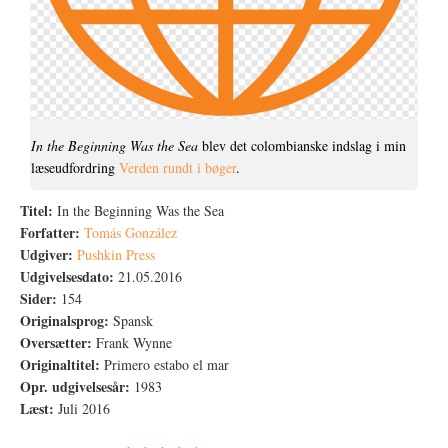
In the Beginning Was the Sea
blev det colombianske indslag i min
læseudfordring
Verden rundt i bøger
.
Titel:
In the Beginning Was the Sea
Forfatter:
Tomás González
Udgiver:
Pushkin Press
Udgivelsesdato:
21.05.2016
Sider:
154
Originalsprog:
Spansk
Oversætter:
Frank Wynne
Originaltitel:
Primero estabo el mar
Opr. udgivelsesår:
1983
Læst:
Juli 2016