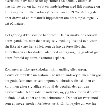
overfladiske liv med fester og stoffer i Medellín, Colombias
næststørste by, og har købt en landejendom med lidt plantage og
lidt kvæg på en lille caribisk ø. Vi er i årene 1975-1976, og de to
er er drevet af en romantisk hippiedrøm om det simple, ægte liv
tæt på naturen.
Det går dog ikke, som de har drømt. De har måske nok forladt
deres gamle liv, men de har sig selv med, og livet på øen viser
sig ikke at være helt så let, som de havde forestillet sig.
Fortællingen er fra starten ladet med undergang, og gradvist går
deres forhold og deres økonomi i spåner.
Romanen er ikke spektakulær i sin handling eller sprog.
González fortæller sin historie lige ud af landevejen, men han gør
det godt. Romanen er velkomponeret, fortalt realistisk, den er
kort, men giver sig alligevel tid til de detaljer, der gør den
nærværende. Det er solidt håndværk, og jeg blev overrasket over
at finde ud af, at det er hans debutroman. Den virker tværtimod
som en meget moden forfatters værk. En fornøjelse at læse fra