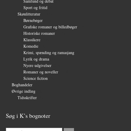
Samfund og debat
(35)
Sport og fritid
(6)
Skønlitteratur
(1.232)
Børnebøger
(11)
Grafiske romaner og billedbøger
(15)
Historiske romaner
(115)
Klassikere
(254)
Komedie
(16)
Krimi, spænding og ramasjang
(66)
Lyrik og drama
(64)
Nyere udgivelser
(319)
Romaner og noveller
(1.081)
Science fiction
(56)
Boghandeler
(34)
Øvrige indlæg
(36)
Tidsskrifter
(3)
Søg i K’s bognoter