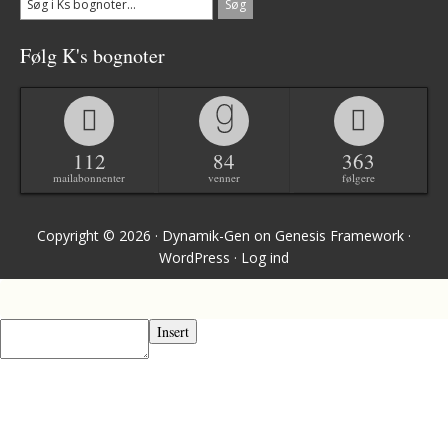
Følg K's bognoter
112
84
363
mailabonnenter
venner
følgere
Copyright © 2026 ·
Dynamik-Gen
on
Genesis Framework
·
WordPress
·
Log ind
Insert