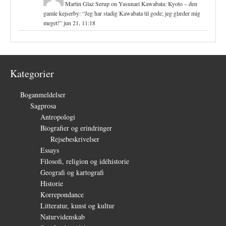
Martin Glaz Serup
on
Yasunari Kawabata: Kyoto – den
gamle kejserby
: “
Jeg har stadig Kawabata til gode; jeg glæder mig
meget!
”
jun 21, 11:18
Kategorier
Boganmeldelser
(1.327)
Sagprosa
(150)
Antropologi
(4)
Biografier og erindringer
(39)
Rejsebeskrivelser
(3)
Essays
(27)
Filosofi, religion og idéhistorie
(26)
Geografi og kartografi
(9)
Historie
(30)
Korrepondance
(1)
Litteratur, kunst og kultur
(28)
Naturvidenskab
(6)