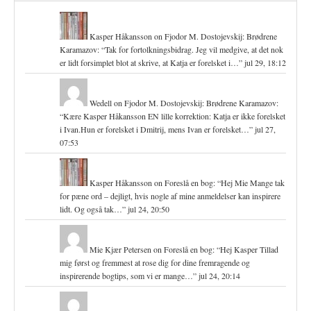
Kasper Håkansson
on
Fjodor M. Dostojevskij: Brødrene
Karamazov
: “
Tak for fortolkningsbidrag. Jeg vil medgive, at det nok
er lidt forsimplet blot at skrive, at Katja er forelsket i…
”
jul 29, 18:12
Wedell
on
Fjodor M. Dostojevskij: Brødrene Karamazov
:
“
Kære Kasper Håkansson EN lille korrektion: Katja er ikke forelsket
i Ivan.Hun er forelsket i Dmitrij, mens Ivan er forelsket…
”
jul 27,
07:53
Kasper Håkansson
on
Foreslå en bog
: “
Hej Mie Mange tak
for pæne ord – dejligt, hvis nogle af mine anmeldelser kan inspirere
lidt. Og også tak…
”
jul 24, 20:50
Mie Kjær Petersen
on
Foreslå en bog
: “
Hej Kasper Tillad
mig først og fremmest at rose dig for dine fremragende og
inspirerende bogtips, som vi er mange…
”
jul 24, 20:14