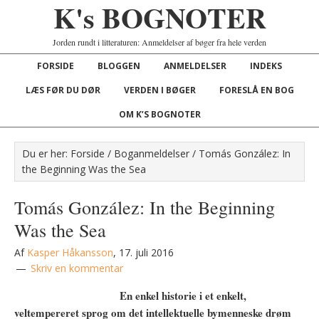
K's BOGNOTER
Jorden rundt i litteraturen: Anmeldelser af bøger fra hele verden
FORSIDE
BLOGGEN
ANMELDELSER
INDEKS
LÆS FØR DU DØR
VERDEN I BØGER
FORESLÅ EN BOG
OM K’S BOGNOTER
Du er her:
Forside
/
Boganmeldelser
/
Tomás González: In
the Beginning Was the Sea
Tomás González: In the Beginning
Was the Sea
Af
Kasper Håkansson
,
17. juli 2016
Skriv en kommentar
En enkel historie i et enkelt,
veltempereret sprog om det intellektuelle bymenneske drøm