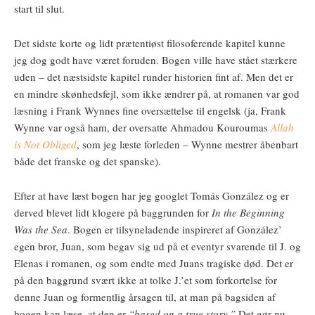
start til slut.
Det sidste korte og lidt prætentiøst filosoferende kapitel kunne
jeg dog godt have været foruden. Bogen ville have stået stærkere
uden – det næstsidste kapitel runder historien fint af. Men det er
en mindre skønhedsfejl, som ikke ændrer på, at romanen var god
læsning i Frank Wynnes fine oversættelse til engelsk (ja, Frank
Wynne var også ham, der oversatte Ahmadou Kouroumas
Allah
is Not Obliged
, som jeg læste forleden – Wynne mestrer åbenbart
både det franske og det spanske).
Efter at have læst bogen har jeg googlet Tomás González og er
derved blevet lidt klogere på baggrunden for
In the Beginning
Was the Sea
. Bogen er tilsyneladende inspireret af González’
egen bror, Juan, som begav sig ud på et eventyr svarende til J. og
Elenas i romanen, og som endte med Juans tragiske død. Det er
på den baggrund svært ikke at tolke J.’et som forkortelse for
denne Juan og formentlig årsagen til, at man på bagsiden af
bogen kan læse, at den er
“based on a true story.”
Det gør nu