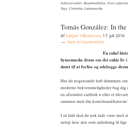
Arkiveret under:
Boganmeldelser
,
Nyere udgivels
Tags:
Colombia
,
Latinamerika
Tomás González: In the
Af
Kasper Håkansson
,
17. juli 2016
Skriv en kommentar
En enkel histo
bymenneske drøm om det enkle liv i
dømt til at forlise og ødelægge dr
Har du nogensinde haft drømmen om at
moderne bekvemmeligheder bag dig og 
en afsondret caribisk ø eller et tilsva
sammen med din kone/mand/kæreste
I så fald skal du nok lade være med a
netop læse den som anledning til lige 