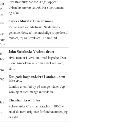
Ray Bradbury har for længst optjent
uvisnelig ære og respekt for sine romaner
og ikke…
Sayaka Murata: Livsceremoni
Ritualiseret kannibalisme. Systematisk
genanvendelse af menneskelige kropsdele til
møbler, tøj og smykker. Et samfund
ret…
John Steinbeck: Vredens druer
Hvis man er i tvivl om, hvad begrebet Den
Store Amerikanske Roman dækker over,
så…
Fem gode boghandeler i London – som
ikke er…
London er en fed by på mange måder. Jeg
kom hjem med mange indtryk fra…
Christian Kracht: Air
Schweiziske Christian Kracht (f. 1966) er
en af de mest originale forfatterstemmer, jeg
er stødt…