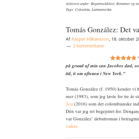
Arkiveret under:
Boganmeldelser
,
Romaner og nov
Tags:
Colombia
,
Latinamerika
Tomás González: Det va
Af
Kasper Håkansson
,
18. oktober 
2 kommentarer
på grund af min søn Jacobos død, som
tid, ti om aftenen i New York.”
Tomás González (f. 1950) kender vi 
mar
(1983), som jeg læste for tre år s
Sea
(2016) som det colombianske in
Dén var jeg ret begejstret for. Dengang
var González’ debutroman i betragtni
videre