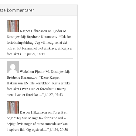
ste kommentarer
Kasper Håkansson
on
Fjodor M.
Dostojevskij: Brødrene Karamazov
: “
Tak for
fortolkningsbidrag. Jeg vil medgive, at det
nok er lidt forsimplet blot at skrive, at Katja er
forelsket i…
”
jul 29, 18:12
Wedell
on
Fjodor M. Dostojevskij:
Brødrene Karamazov
: “
Kære Kasper
Håkansson EN lille korrektion: Katja er ikke
forelsket i Ivan.Hun er forelsket i Dmitrij,
mens Ivan er forelsket…
”
jul 27, 07:53
Kasper Håkansson
on
Foreslå en
bog
: “
Hej Mie Mange tak for pæne ord –
dejligt, hvis nogle af mine anmeldelser kan
inspirere lidt. Og også tak…
”
jul 24, 20:50