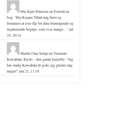
Mie Kjær Petersen
on
Foreslå en
bog
: “
Hej Kasper Tillad mig først og
fremmest at rose dig for dine fremragende og
inspirerende bogtips, som vi er mange…
”
jul
24, 20:14
Martin Glaz Serup
on
Yasunari
Kawabata: Kyoto – den gamle kejserby
: “
Jeg
har stadig Kawabata til gode; jeg glæder mig
meget!
”
jun 21, 11:18