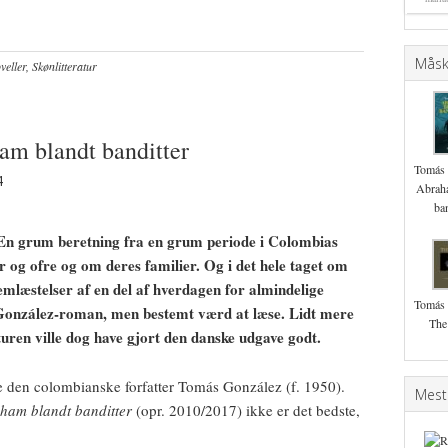
Måske
eller
,
Skønlitteratur
m blandt banditter
Tomás 
4
Abrah
ban
En grum beretning fra en grum periode i Colombias
r og ofre og om deres familier. Og i det hele taget om
emlæstelser af en del af hverdagen for almindelige
Tomás 
González-roman, men bestemt værd at læse. Lidt mere
The
uren ville dog have gjort den danske udgave godt.
prise den colombianske forfatter Tomás González (f. 1950).
Mest
ham blandt banditter
(opr. 2010/2017) ikke er det bedste,