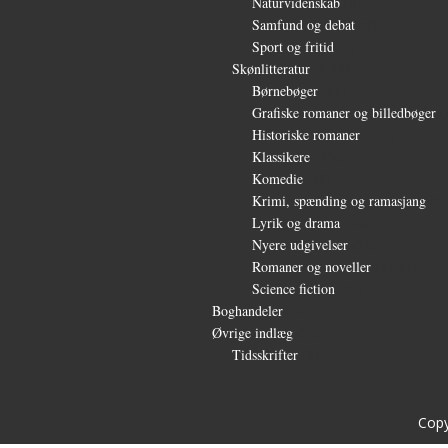
Naturvidenskab
(6)
Samfund og debat
(35)
Sport og fritid
(6)
Skønlitteratur
(1.232)
Børnebøger
(11)
Grafiske romaner og billedbøger
(
Historiske romaner
(115)
Klassikere
(254)
Komedie
(16)
Krimi, spænding og ramasjang
(66
Lyrik og drama
(64)
Nyere udgivelser
(319)
Romaner og noveller
(1.081)
Science fiction
(56)
Boghandeler
(34)
Øvrige indlæg
(36)
Tidsskrifter
(3)
Copy