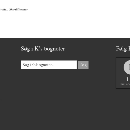
eller
,
Skønlitteratur
Søg i K’s bognoter
Følg 
1
mailab
6)