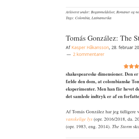
Arkiveret under:
Boganmeldelser
,
Romaner og nov
Tags:
Colombia
,
Latinamerika
Tomás González: The S
Af
Kasper Håkansson
,
28. februar 2
2 kommentarer
shakespeareske dimensioner. Den er o
fælde den dom, at colombianske Tom
eksperimenter. Men han får hevet d
det samlede indtryk er af en forfatte
Af Tomás González har jeg tidligere væ
vanskelige lys
(opr. 2016/2018, da. 
(opr. 1983, eng. 2014).
The Storm
sku