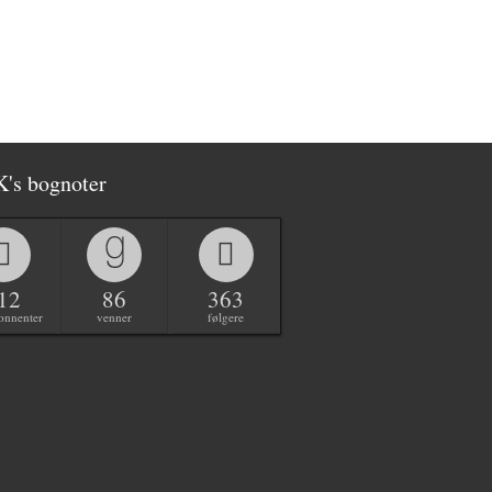
K's bognoter
12
86
363
onnenter
venner
følgere