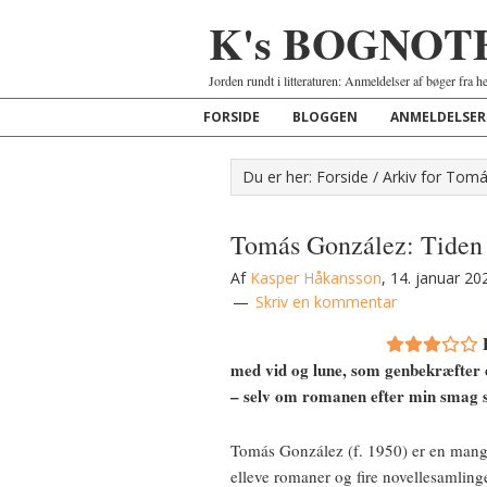
K's BOGNOT
Jorden rundt i litteraturen: Anmeldelser af bøger fra h
FORSIDE
BLOGGEN
ANMELDELSER
Du er her:
Forside
/
Arkiv for Tom
Tomás González: Tiden 
Af
Kasper Håkansson
,
14. januar 20
Skriv en kommentar
med vid og lune, som genbekræfter 
– selv om romanen efter min smag s
Tomás González (f. 1950) er en mangef
elleve romaner og fire novellesamlinge