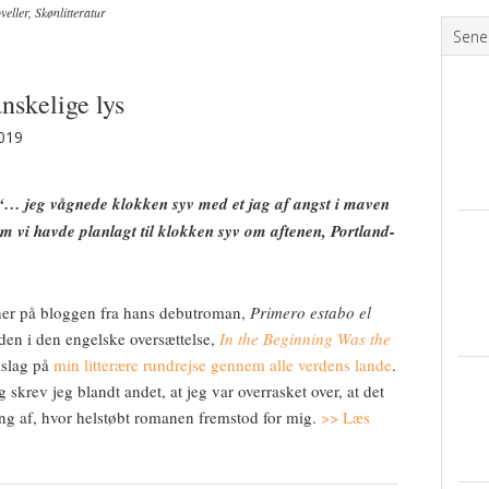
eller
,
Skønlitteratur
Sene
nskelige lys
2019
“… jeg vågnede klokken syv med et jag af angst i maven
 vi havde planlagt til klokken syv om aftenen, Portland-
her på bloggen fra hans debutroman,
Primero estabo el
iden i den engelske oversættelse,
In the Beginning Was the
dslag på
min litterære rundrejse gennem alle verdens lande
.
 skrev jeg blandt andet, at jeg var overrasket over, at det
ng af, hvor helstøbt romanen fremstod for mig.
>> Læs