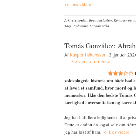
>> Læs videre
Arkiveret under:
Boganmeldelser
,
Romaner og nov
Tags:
Colombia
,
Latinamerika
Tomás González: Abraha
Af
Kasper Håkansson
,
3. januar 202
Skriv en kommentar
voldsplagede historie om både bødle
at leve i et samfund, hvor mord og l
mennesker. Ikke den bedste Tomás 
kærlighed i oversættelsen og korrekt
Jeg har haft flere lejligheder til at 
Dette er endnu én, også selv om
Abra
jeg har læst af ham.
>> Læs videre