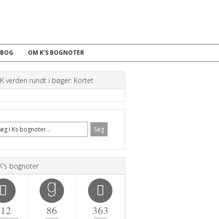
 BOG
OM K’S BOGNOTER
 verden rundt i bøger: Kortet
K's bognoter
112
86
363
bonnenter
venner
følgere