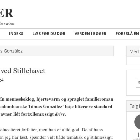
ER
ele verden
INDEKS
LÆS FØR DU DØR
VERDEN I BØGER
FORESLÅ EN
ás González
Med K
ved Stillehavet
24
En menneskeklog, hjertevarm og spraglet familieroman
colombianske Tómas González’ høje litterære standard
Følg 
avner lidt fortællemæssigt
.
drive
acetteret forfatter, men han er altid god. De af hans
r, jeg har læst, spænder vidt både tematisk og stilmæssigt:
maila