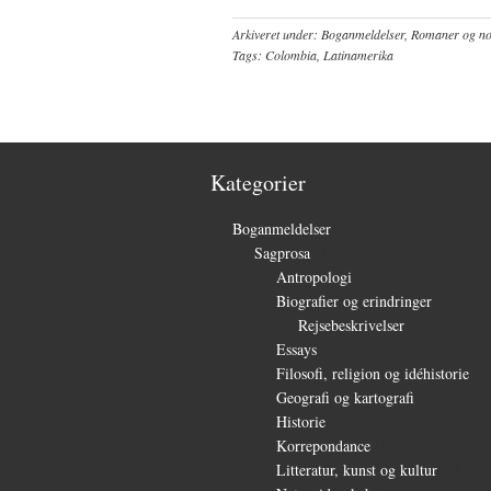
Arkiveret under:
Boganmeldelser
,
Romaner og nov
Tags:
Colombia
,
Latinamerika
Kategorier
Boganmeldelser
(1.327)
Sagprosa
(150)
Antropologi
(4)
Biografier og erindringer
(39)
Rejsebeskrivelser
(3)
Essays
(27)
Filosofi, religion og idéhistorie
(2
Geografi og kartografi
(9)
Historie
(30)
Korrepondance
(1)
Litteratur, kunst og kultur
(28)