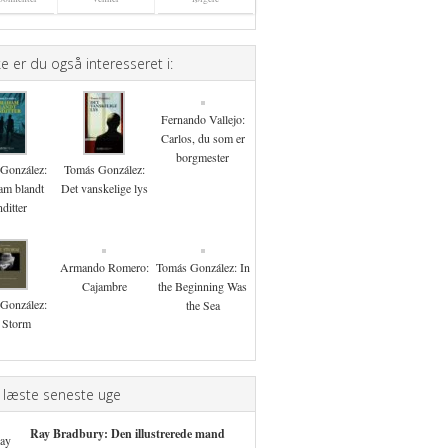
 er du også interesseret i:
Fernando Vallejo:
Carlos, du som er
borgmester
González:
Tomás González:
am blandt
Det vanskelige lys
ditter
Armando Romero:
Tomás González: In
Cajambre
the Beginning Was
González:
the Sea
 Storm
 læste seneste uge
Ray Bradbury: Den illustrerede mand