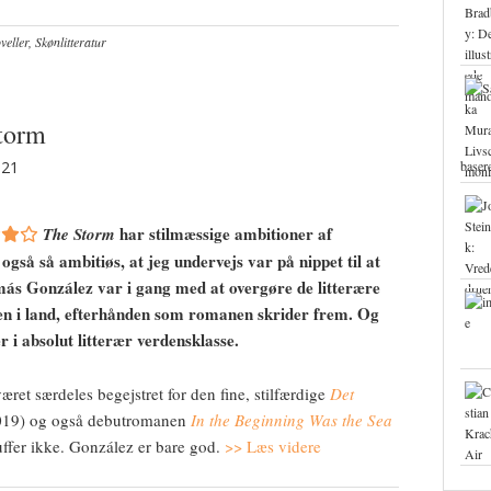
eller
,
Skønlitteratur
torm
021
base
har stilmæssige ambitioner af
The Storm
gså så ambitiøs, at jeg undervejs var på nippet til at
ás González var i gang med at overgøre de litterære
en i land, efterhånden som romanen skrider frem. Og
r i absolut litterær verdensklasse.
ret særdeles begejstret for den fine, stilfærdige
Det
2019) og også debutromanen
In the Beginning Was the Sea
ffer ikke. González er bare god.
>> Læs videre