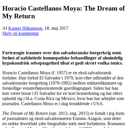
Horacio Castellanos Moya: The Dream of
My Return
Af
Kasper Håkansson
,
18. maj 2017
Skriv en kommentar
Fortrængte traumer over den salvadoranske borgerkrig semi-
forløst af uafsluttede homøopatiske behandlinger af almindelig
hypokondrisk selvoptagethed tilsat et godt skvæt vodka tonics.
Horacio Castellanos Moya (f. 1957) er en eksil-salvadoransk
forfatter. Han forlod El Salvador i 1979, kort efter udbruddet af den
salvadoranske borgerkrig (1979-1992) mellem militærdiktaturet og
forskellige venstrefløjsorienterede guerillagrupper. Siden har han
kun været bosat i El Salvador for en kort bemærkning og har ellers
opholdt sig i bl.a. Costa Rica og Mexico, hvor han har arbejdet som
journalist. Castellanos Moya er i dag bosiddende i USA.
The Dream of My Return
(opr. 2013, eng. 2015) er fortalt i jeg-form
af journalisten og eksil-salvadoraneren Erasmo Aragon, som deler
en række ihvertfald ydre biografiske træk med forfatteren. Romanen