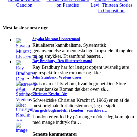
Canción
on Paradise
Levi: Thirteen Stories
in Opposition
Mest læste seneste uge
Sayaka Murata: Livsceremoni
Ritualiseret kannibalisme. Systematisk
genanvendelse af menneskelige kropsdele til møbler,
tøj og smykker. Et samfund baseret…
Ray Bradbury: Den illustrerede mand
Ray Bradbury har for længst optjent uvisnelig ære
og respekt for sine romaner og ikke…
John Steinbeck: Vredens druer
Hvis man er i tvivl om, hvad begrebet Den Store
Amerikanske Roman dækker over, så…
Christian Kracht: Air
Schweiziske Christian Kracht (f. 1966) er en af de
mest originale forfatterstemmer, jeg er stødt…
Fem gode boghandeler i London – som ikke er…
London er en fed by på mange måder. Jeg kom hjem
med mange indtryk fra…
Seneste kommentarer