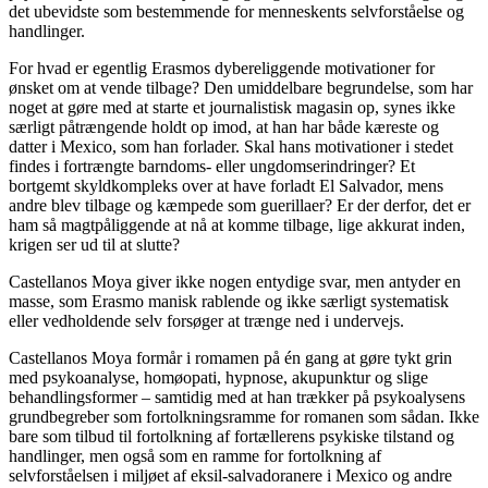
det ubevidste som bestemmende for menneskents selvforståelse og
handlinger.
For hvad er egentlig Erasmos dybereliggende motivationer for
ønsket om at vende tilbage? Den umiddelbare begrundelse, som har
noget at gøre med at starte et journalistisk magasin op, synes ikke
særligt påtrængende holdt op imod, at han har både kæreste og
datter i Mexico, som han forlader. Skal hans motivationer i stedet
findes i fortrængte barndoms- eller ungdomserindringer? Et
bortgemt skyldkompleks over at have forladt El Salvador, mens
andre blev tilbage og kæmpede som guerillaer? Er der derfor, det er
ham så magtpåliggende at nå at komme tilbage, lige akkurat inden,
krigen ser ud til at slutte?
Castellanos Moya giver ikke nogen entydige svar, men antyder en
masse, som Erasmo manisk rablende og ikke særligt systematisk
eller vedholdende selv forsøger at trænge ned i undervejs.
Castellanos Moya formår i romamen på én gang at gøre tykt grin
med psykoanalyse, homøopati, hypnose, akupunktur og slige
behandlingsformer – samtidig med at han trækker på psykoalysens
grundbegreber som fortolkningsramme for romanen som sådan. Ikke
bare som tilbud til fortolkning af fortællerens psykiske tilstand og
handlinger, men også som en ramme for fortolkning af
selvforståelsen i miljøet af eksil-salvadoranere i Mexico og andre