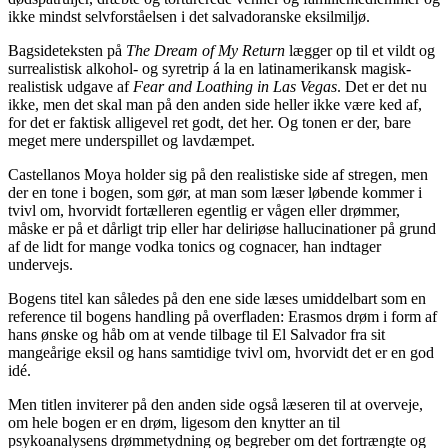
ikke mindst selvforståelsen i det salvadoranske eksilmiljø.
Bagsideteksten på
The Dream of My Return
lægger op til et vildt og
surrealistisk alkohol- og syretrip á la en latinamerikansk magisk-
realistisk udgave af
Fear and Loathing in Las Vegas
. Det er det nu
ikke, men det skal man på den anden side heller ikke være ked af,
for det er faktisk alligevel ret godt, det her. Og tonen er der, bare
meget mere underspillet og lavdæmpet.
Castellanos Moya holder sig på den realistiske side af stregen, men
der en tone i bogen, som gør, at man som læser løbende kommer i
tvivl om, hvorvidt fortælleren egentlig er vågen eller drømmer,
måske er på et dårligt trip eller har deliriøse hallucinationer på grund
af de lidt for mange vodka tonics og cognacer, han indtager
undervejs.
Bogens titel kan således på den ene side læses umiddelbart som en
reference til bogens handling på overfladen: Erasmos drøm i form af
hans ønske og håb om at vende tilbage til El Salvador fra sit
mangeårige eksil og hans samtidige tvivl om, hvorvidt det er en god
idé.
Men titlen inviterer på den anden side også læseren til at overveje,
om hele bogen er en drøm, ligesom den knytter an til
psykoanalysens drømmetydning og begreber om det fortrængte og