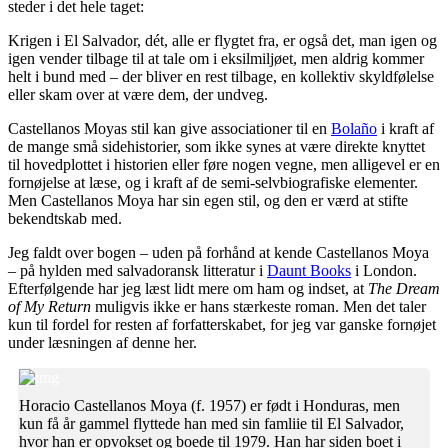
steder i det hele taget:
Krigen i El Salvador, dét, alle er flygtet fra, er også det, man igen og
igen vender tilbage til at tale om i eksilmiljøet, men aldrig kommer
helt i bund med – der bliver en rest tilbage, en kollektiv skyldfølelse
eller skam over at være dem, der undveg.
Castellanos Moyas stil kan give associationer til en
Bolaño
i kraft af
de mange små sidehistorier, som ikke synes at være direkte knyttet
til hovedplottet i historien eller føre nogen vegne, men alligevel er en
fornøjelse at læse, og i kraft af de semi-selvbiografiske elementer.
Men Castellanos Moya har sin egen stil, og den er værd at stifte
bekendtskab med.
Jeg faldt over bogen – uden på forhånd at kende Castellanos Moya
– på hylden med salvadoransk litteratur i
Daunt Books
i London.
Efterfølgende har jeg læst lidt mere om ham og indset, at
The Dream
of My Return
muligvis ikke er hans stærkeste roman. Men det taler
kun til fordel for resten af forfatterskabet, for jeg var ganske fornøjet
under læsningen af denne her.
Horacio Castellanos Moya (f. 1957) er født i Honduras, men
kun få år gammel flyttede han med sin famliie til El Salvador,
hvor han er opvokset og boede til 1979. Han har siden boet i