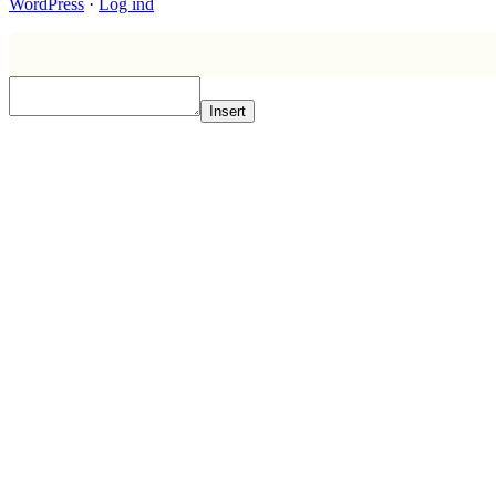
WordPress
·
Log ind
Insert