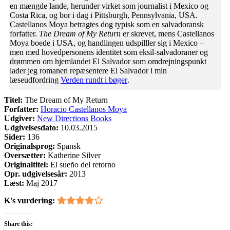
en mængde lande, herunder virket som journalist i Mexico og
Costa Rica, og bor i dag i Pittsburgh, Pennsylvania, USA.
Castellanos Moya betragtes dog typisk som en salvadoransk
forfatter.
The Dream of My Return
er skrevet, mens Castellanos
Moya boede i USA, og handlingen udspilller sig i Mexico –
men med hovedpersonens identitet som eksil-salvadoraner og
drømmen om hjemlandet El Salvador som omdrejningspunkt
lader jeg romanen repæsentere El Salvador i min
læseudfordring
Verden rundt i bøger
.
Titel:
The Dream of My Return
Forfatter:
Horacio Castellanos Moya
Udgiver:
New Directions Books
Udgivelsesdato:
10.03.2015
Sider:
136
Originalsprog:
Spansk
Oversætter:
Katherine Silver
Originaltitel:
El sueño del retorno
Opr. udgivelsesår:
2013
Læst:
Maj 2017
K's vurdering:
Share this: