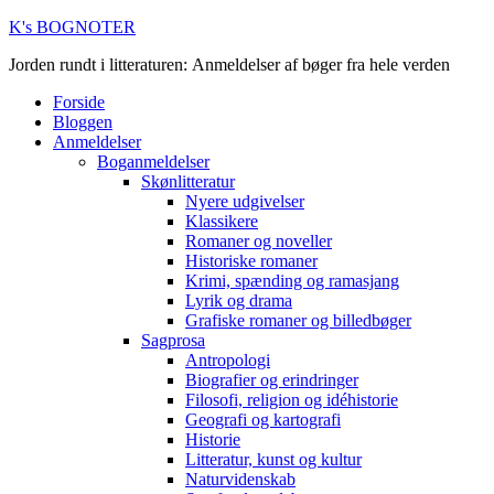
K's BOGNOTER
Jorden rundt i litteraturen: Anmeldelser af bøger fra hele verden
Forside
Bloggen
Anmeldelser
Boganmeldelser
Skønlitteratur
Nyere udgivelser
Klassikere
Romaner og noveller
Historiske romaner
Krimi, spænding og ramasjang
Lyrik og drama
Grafiske romaner og billedbøger
Sagprosa
Antropologi
Biografier og erindringer
Filosofi, religion og idéhistorie
Geografi og kartografi
Historie
Litteratur, kunst og kultur
Naturvidenskab