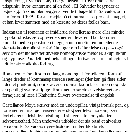
udspiller sig i Mexico City i begyndelsen af 1990’erne på det
tidspunkt, hvor konturerne af en fred i El Salvador begynder at
tegne sig. Erasmo planlægger at vende tilbage til El Salvador, som
han forlod i 1979, for at arbejde på et journalistisk projekt – uagtet,
at han lever sammen med en kæreste og deres fælles barn.
Indgangen til romanen er imidlertid fortællerens mere eller mindre
hypokondriske, selvoplevede smerter i leveren. Han kommer i
kontakt med en pensioneret læge, som han efter en indledende
skepsis kobler alle sine forhåbninger om helbredelse op på – også
selv om det indbefatter diverse homøopatiske metoder, akupunktur
og hypnose. Parallelt med behandlingen fortsætter han uanfægtet sit
lidt for store alkoholforbrug.
Romanen er fortalt som en lang monolog af fortælleren i form af
lange tirader af kommaseparerede sætninger (der kan gå flere sider
uden et punktum), som kræver en opmærksom læser, men dog ikke
er egentligt svære at følge. Romanen er særdeles velskrevet og en
fornøjelse af læse i Katherine Silvers oversættelse til engelsk.
Castellanos Moya skriver med en underspillet, vittigt ironisk pen, og
romanen er i mange henseender endog særdeles morsom, især i
fortællerens ufrivillige udstiling af sin egen, lettere ynkelige
selvoptagethed. Men undervejs udfolder der sig også et alvorligt
tema om El Salvadors nyere historie, militærdiktaturets
dødspatruljer, dræbte og torturerede venner og familiemedlemmer og