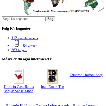
Følg K's bognoter
112
mailabonnenter
84
venner
363
følgere
Måske er du også interesseret i:
Eduardo Halfon: Sorg
Horacio Castellanos
Juan Emar: Ten
Moya: Sanseløshed
Eduardo Halfon:
Tatiana Lobo: Assault
Enrique Jaramillo