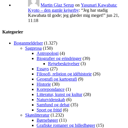
Martin Glaz Serup
on
Yasunari Kawabata:
Kyoto – den gamle kejserby
: “
Jeg har stadig
Kawabata til gode; jeg glæder mig meget!
”
jun 21,
11:18
Kategorier
Boganmeldelser
(1.327)
Sagprosa
(150)
Antropologi
(4)
Biografier og erindringer
(39)
Rejsebeskrivelser
(3)
Essays
(27)
Filosofi, religion og idéhistorie
(26)
Geografi og kartografi
(9)
Historie
(30)
Korrepondance
(1)
Litteratur, kunst og kultur
(28)
Naturvidenskab
(6)
Samfund og debat
(35)
Sport og fritid
(6)
Skønlitteratur
(1.232)
Børnebøger
(11)
Grafiske romaner og billedbøger
(15)