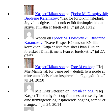
Kasper Håkansson
on
Fjodor M. Dostojevskij:
Brødrene Karamazov
: “
Tak for fortolkningsbidrag.
Jeg vil medgive, at det nok er lidt forsimplet blot at
skrive, at Katja er forelsket i…
”
jul 29, 18:12
Wedell
on
Fjodor M. Dostojevskij: Brødrene
Karamazov
: “
Kære Kasper Håkansson EN lille
korrektion: Katja er ikke forelsket i Ivan.Hun er
forelsket i Dmitrij, mens Ivan er forelsket…
”
jul 27,
07:53
Kasper Håkansson
on
Foreslå en bog
: “
Hej
Mie Mange tak for pæne ord – dejligt, hvis nogle af
mine anmeldelser kan inspirere lidt. Og også tak…
”
jul 24, 20:50
Mie Kjær Petersen
on
Foreslå en bog
: “
Hej
Kasper Tillad mig først og fremmest at rose dig for
dine fremragende og inspirerende bogtips, som vi er
mange…
”
jul 24, 20:14