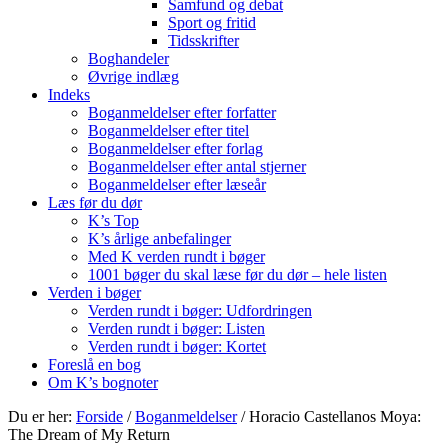
Samfund og debat
Sport og fritid
Tidsskrifter
Boghandeler
Øvrige indlæg
Indeks
Boganmeldelser efter forfatter
Boganmeldelser efter titel
Boganmeldelser efter forlag
Boganmeldelser efter antal stjerner
Boganmeldelser efter læseår
Læs før du dør
K’s Top
K’s årlige anbefalinger
Med K verden rundt i bøger
1001 bøger du skal læse før du dør – hele listen
Verden i bøger
Verden rundt i bøger: Udfordringen
Verden rundt i bøger: Listen
Verden rundt i bøger: Kortet
Foreslå en bog
Om K’s bognoter
Du er her:
Forside
/
Boganmeldelser
/
Horacio Castellanos Moya:
The Dream of My Return