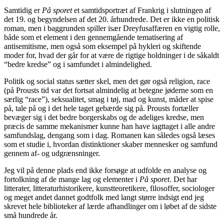
Samtidig er
På sporet
et samtidsportræt af Frankrig i slutningen af
det 19. og begyndelsen af det 20. århundrede. Det er ikke en politisk
roman, men i baggrunden spiller især Dreyfusaffæren en vigtig rolle,
både som et element i den gennemgående tematisering af
antisemitisme, men også som eksempel på hykleri og skiftende
moder for, hvad der går for at være de rigtige holdninger i de såkaldt
“bedre kredse” og i samfundet i almindelighed.
Politik og social status sætter skel, men det gør også religion, race
(på Prousts tid var det fortsat almindelig at betegne jøderne som en
særlig “race”), seksualitet, smag i tøj, mad og kunst, måder at spise
på, tale på og i det hele taget gebærde sig på. Prousts fortæller
bevæger sig i det bedre borgerskabs og de adeliges kredse, men
præcis de samme mekanismer kunne han have iagttaget i alle andre
samfundslag, dengang som i dag. Romanen kan således også læses
som et studie i, hvordan distinktioner skaber mennesker og samfund
gennem af- og udgrænsninger.
Jeg vil på denne plads end ikke forsøge at udfolde en analyse og
fortolkning af de mange lag og elementer i
På sporet
. Det har
litterater, litteraturhistorikere, kunstteoretikere, filosoffer, sociologer
og meget andet dannet godtfolk med langt større indsigt end jeg
skrevet hele biblioteker af lærde afhandlinger om i løbet af de sidste
små hundrede år.