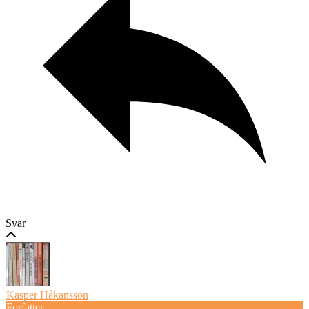
Svar
Kasper Håkansson
Forfatter