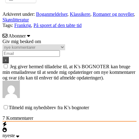
Arkiveret under:
Boganmeldelser
,
Klassikere
,
Romaner og noveller
,
Skønlitteratur
Tags:
Frankrig
,
På sporet af den tabte tid
Abonner
Giv mig besked om
Jeg giver hermed tilladelse til, at K's BOGNOTER kan bruge
min emailadresse til at sende mig opdateringer om nye kommentarer
og svar (du kan til enhver tid afmelde opdateringer).
Tilmeld mig nyhedsbrev fra K's bognoter
7
Kommentarer
nyeste