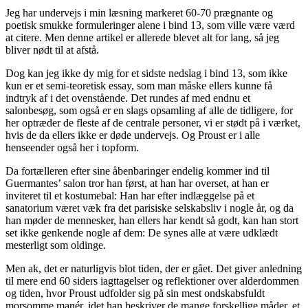
Jeg har undervejs i min læsning markeret 60-70 prægnante og
poetisk smukke formuleringer alene i bind 13, som ville være værd
at citere. Men denne artikel er allerede blevet alt for lang, så jeg
bliver nødt til at afstå.
Dog kan jeg ikke dy mig for et sidste nedslag i bind 13, som ikke
kun er et semi-teoretisk essay, som man måske ellers kunne få
indtryk af i det ovenstående. Det rundes af med endnu et
salonbesøg, som også er en slags opsamling af alle de tidligere, for
her optræder de fleste af de centrale personer, vi er stødt på i værket,
hvis de da ellers ikke er døde undervejs. Og Proust er i alle
henseender også her i topform.
Da fortælleren efter sine åbenbaringer endelig kommer ind til
Guermantes’ salon tror han først, at han har overset, at han er
inviteret til et kostumebal: Han har efter indlæggelse på et
sanatorium været væk fra det parisiske selskabsliv i nogle år, og da
han møder de mennesker, han ellers har kendt så godt, kan han stort
set ikke genkende nogle af dem: De synes alle at være udklædt
mesterligt som oldinge.
Men ak, det er naturligvis blot tiden, der er gået. Det giver anledning
til mere end 60 siders iagttagelser og reflektioner over alderdommen
og tiden, hvor Proust udfolder sig på sin mest ondskabsfuldt
morsomme manér, idet han beskriver de mange forskellige måder, et