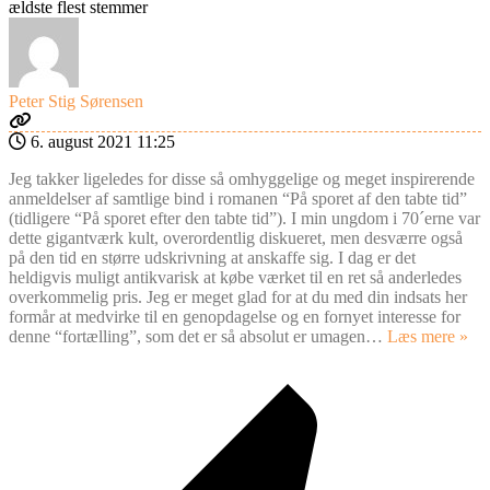
ældste
flest stemmer
Peter Stig Sørensen
6. august 2021 11:25
Jeg takker ligeledes for disse så omhyggelige og meget inspirerende
anmeldelser af samtlige bind i romanen “På sporet af den tabte tid”
(tidligere “På sporet efter den tabte tid”). I min ungdom i 70´erne var
dette gigantværk kult, overordentlig diskueret, men desværre også
på den tid en større udskrivning at anskaffe sig. I dag er det
heldigvis muligt antikvarisk at købe værket til en ret så anderledes
overkommelig pris. Jeg er meget glad for at du med din indsats her
formår at medvirke til en genopdagelse og en fornyet interesse for
denne “fortælling”, som det er så absolut er umagen
…
Læs mere »