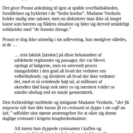
Det giver Proust anledning til igen at spidde overfladiskheden,
forstillelsen og hykleriet i de “bedre kredse”. Madame Verdurin
holder stadig sine saloner, men nu diskuterer man ikke så meget
kunst som hærens og flådens situation og føler sig derved umådeligt
solidariske med “de franske drenge.”
Proust er dog ikke urimelig i sin udlevering, han medgiver således,
at de …
… rent faktisk [tænkte] på disse hekatomber af
udslettede regimenter og passager, der var blevet
opslugt af bølgerne, men en omvendt proces
mangedobler i den grad alt hvad der vedrører ens
velbefindende, og dividerer alt hvad der ikke vedrører
det, med et så svimlende højt tal, at millioner af
ukendtes død knap nok rører os og nærmest volder os
mindre ubehag end en smule gennemtræk.
Den forfærdeligt snobbede og intrigante Madame Verdurin,
“der fik
migræne når hun ikke kunne få en croissant at dyppe i sin café au
lait,”
udfolder sine største anstrengelser for at sikre sig denne
daglige croissant i krigens knaphedssituation:
Alt imens hun dyppede croissanten i kaffen og