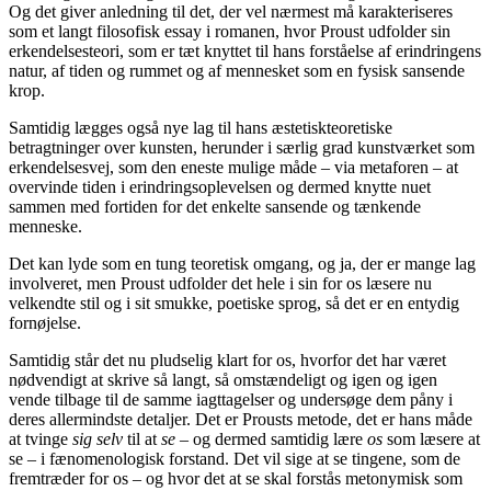
Og det giver anledning til det, der vel nærmest må karakteriseres
som et langt filosofisk essay i romanen, hvor Proust udfolder sin
erkendelsesteori, som er tæt knyttet til hans forståelse af erindringens
natur, af tiden og rummet og af mennesket som en fysisk sansende
krop.
Samtidig lægges også nye lag til hans æstetiskteoretiske
betragtninger over kunsten, herunder i særlig grad kunstværket som
erkendelsesvej, som den eneste mulige måde – via metaforen – at
overvinde tiden i erindringsoplevelsen og dermed knytte nuet
sammen med fortiden for det enkelte sansende og tænkende
menneske.
Det kan lyde som en tung teoretisk omgang, og ja, der er mange lag
involveret, men Proust udfolder det hele i sin for os læsere nu
velkendte stil og i sit smukke, poetiske sprog, så det er en entydig
fornøjelse.
Samtidig står det nu pludselig klart for os, hvorfor det har været
nødvendigt at skrive så langt, så omstændeligt og igen og igen
vende tilbage til de samme iagttagelser og undersøge dem påny i
deres allermindste detaljer. Det er Prousts metode, det er hans måde
at tvinge
sig selv
til at
se
– og dermed samtidig lære
os
som læsere at
se – i fænomenologisk forstand. Det vil sige at se tingene, som de
fremtræder for os – og hvor det at se skal forstås metonymisk som