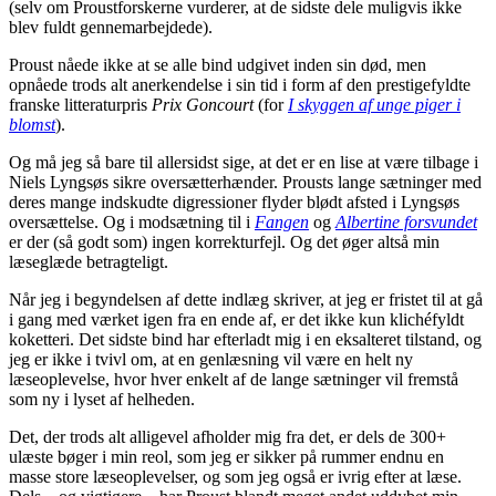
(selv om Proustforskerne vurderer, at de sidste dele muligvis ikke
blev fuldt gennemarbejdede).
Proust nåede ikke at se alle bind udgivet inden sin død, men
opnåede trods alt anerkendelse i sin tid i form af den prestigefyldte
franske litteraturpris
Prix Goncourt
(for
I skyggen af unge piger i
blomst
).
Og må jeg så bare til allersidst sige, at det er en lise at være tilbage i
Niels Lyngsøs sikre oversætterhænder. Prousts lange sætninger med
deres mange indskudte digressioner flyder blødt afsted i Lyngsøs
oversættelse. Og i modsætning til i
Fangen
og
Albertine forsvundet
er der (så godt som) ingen korrekturfejl. Og det øger altså min
læseglæde betragteligt.
Når jeg i begyndelsen af dette indlæg skriver, at jeg er fristet til at gå
i gang med værket igen fra en ende af, er det ikke kun klichéfyldt
koketteri. Det sidste bind har efterladt mig i en eksalteret tilstand, og
jeg er ikke i tvivl om, at en genlæsning vil være en helt ny
læseoplevelse, hvor hver enkelt af de lange sætninger vil fremstå
som ny i lyset af helheden.
Det, der trods alt alligevel afholder mig fra det, er dels de 300+
ulæste bøger i min reol, som jeg er sikker på rummer endnu en
masse store læseoplevelser, og som jeg også er ivrig efter at læse.