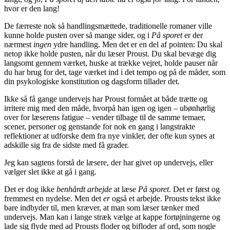
hvor er den lang!
De færreste nok så handlingsmættede, traditionelle romaner ville
kunne holde pusten over så mange sider, og i
På sporet
er der
nærmest
ingen
ydre handling. Men det er en del af pointen: Du skal
netop ikke holde pusten, når du læser Proust. Du skal bevæge dig
langsomt gennem værket, huske at trække vejret, holde pauser når
du har brug for det, tage værket ind i det tempo og på de måder, som
din psykologiske konstitution og dagsform tillader det.
Ikke så få gange undervejs har Proust formået at både trætte og
irritere mig med den måde, hvorpå han igen og igen – ubønhørlig
over for læserens fatigue – vender tilbage til de samme temaer,
scener, personer og genstande for nok en gang i langstrakte
reflektioner at udforske dem fra nye vinkler, der ofte kun synes at
adskille sig fra de sidste med få grader.
Jeg kan sagtens forstå de læsere, der har givet op undervejs, eller
vælger slet ikke at gå i gang.
Det er dog ikke
benhårdt arbejde
at læse
På sporet
. Det er først og
fremmest en nydelse. Men det
er
også et arbejde. Prousts tekst ikke
bare indbyder til, men kræver, at man som læser tænker med
undervejs. Man kan i lange stræk vælge at kappe fortøjningerne og
lade sig flyde med ad Prousts floder og bifloder af ord, som nogle