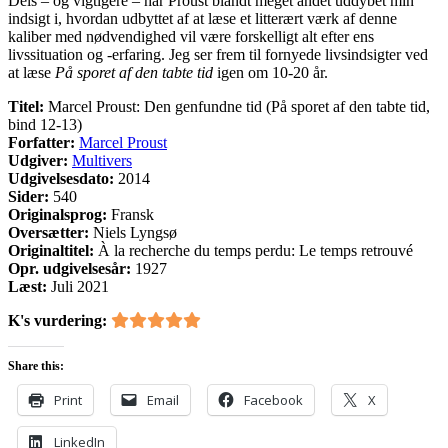
Dels – og vigtigere – har Proust blandt meget andet uddybet min
indsigt i, hvordan udbyttet af at læse et litterært værk af denne
kaliber med nødvendighed vil være forskelligt alt efter ens
livssituation og -erfaring. Jeg ser frem til fornyede livsindsigter ved
at læse
På sporet af den tabte tid
igen om 10-20 år.
Titel:
Marcel Proust: Den genfundne tid (På sporet af den tabte tid,
bind 12-13)
Forfatter:
Marcel Proust
Udgiver:
Multivers
Udgivelsesdato:
2014
Sider:
540
Originalsprog:
Fransk
Oversætter:
Niels Lyngsø
Originaltitel:
À la recherche du temps perdu: Le temps retrouvé
Opr. udgivelsesår:
1927
Læst:
Juli 2021
K's vurdering:
Share this:
Print
Email
Facebook
X
LinkedIn