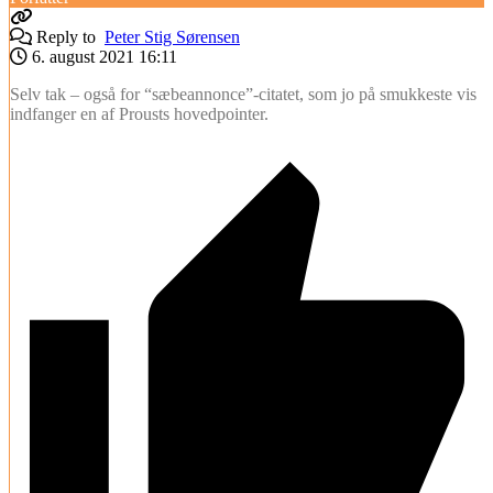
Reply to
Peter Stig Sørensen
6. august 2021 16:11
Selv tak – også for “sæbeannonce”-citatet, som jo på smukkeste vis
indfanger en af Prousts hovedpointer.