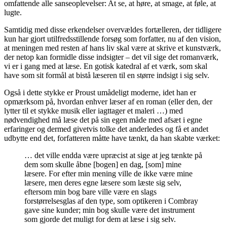
omfattende alle sanseoplevelser: At se, at høre, at smage, at føle, at
lugte.
Samtidig med disse erkendelser overvældes fortælleren, der tidligere
kun har gjort utilfredsstillende forsøg som forfatter, nu af den vision,
at meningen med resten af hans liv skal være at skrive et kunstværk,
der netop kan formidle disse indsigter – det vil sige det romanværk,
vi er i gang med at læse. En gotisk katedral af et værk, som skal
have som sit formål at bistå læseren til en større indsigt i sig selv.
Også i dette stykke er Proust umådeligt moderne, idet han er
opmærksom på, hvordan enhver læser af en roman (eller den, der
lytter til et stykke musik eller iagttager et maleri …) med
nødvendighed må læse det på sin egen måde med afsæt i egne
erfaringer og dermed givetvis tolke det anderledes og få et andet
udbytte end det, forfatteren måtte have tænkt, da han skabte værket:
… det ville endda være upræcist at sige at jeg tænkte på
dem som skulle åbne [bogen] en dag, [som] mine
læsere. For efter min mening ville de ikke være mine
læsere, men deres egne læsere som læste sig selv,
eftersom min bog bare ville være en slags
forstørrelsesglas af den type, som optikeren i Combray
gave sine kunder; min bog skulle være det instrument
som gjorde det muligt for dem at læse i sig selv.