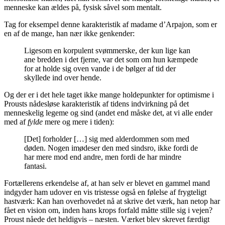
menneske kan ældes på, fysisk såvel som mentalt.
Tag for eksempel denne karakteristik af madame d’Arpajon, som er
en af de mange, han nær ikke genkender:
Ligesom en korpulent svømmerske, der kun lige kan
ane bredden i det fjerne, var det som om hun kæmpede
for at holde sig oven vande i de bølger af tid der
skyllede ind over hende.
Og der er i det hele taget ikke mange holdepunkter for optimisme i
Prousts nådesløse karakteristik af tidens indvirkning på det
menneskelig legeme og sind (andet end måske det, at vi alle ender
med af
fylde
mere og mere i tiden):
[Det] forholder […] sig med alderdommen som med
døden. Nogen imødeser den med sindsro, ikke fordi de
har mere mod end andre, men fordi de har mindre
fantasi.
Fortællerens erkendelse af, at han selv er blevet en gammel mand
indgyder ham udover en vis tristesse også en følelse af frygteligt
hastværk: Kan han overhovedet nå at skrive det værk, han netop har
fået en vision om, inden hans krops forfald måtte stille sig i vejen?
Proust nåede det heldigvis – næsten. Værket blev skrevet færdigt