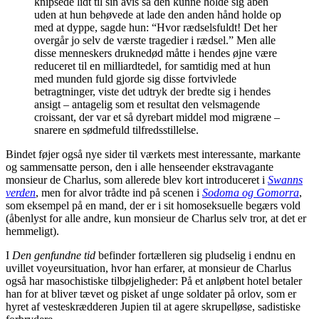
knipsede lidt til sin avis så den kunne holde sig åben
uden at hun behøvede at lade den anden hånd holde op
med at dyppe, sagde hun: “Hvor rædselsfuldt! Det her
overgår jo selv de værste tragedier i rædsel.” Men alle
disse menneskers druknedød måtte i hendes øjne være
reduceret til en milliardtedel, for samtidig med at hun
med munden fuld gjorde sig disse fortvivlede
betragtninger, viste det udtryk der bredte sig i hendes
ansigt – antagelig som et resultat den velsmagende
croissant, der var et så dyrebart middel mod migræne –
snarere en sødmefuld tilfredsstillelse.
Bindet føjer også nye sider til værkets mest interessante, markante
og sammensatte person, den i alle henseender ekstravagante
monsieur de Charlus, som allerede blev kort introduceret i
Swanns
verden
, men for alvor trådte ind på scenen i
Sodoma og Gomorra
,
som eksempel på en mand, der er i sit homoseksuelle begærs vold
(åbenlyst for alle andre, kun monsieur de Charlus selv tror, at det er
hemmeligt).
I
Den genfundne tid
befinder fortælleren sig pludselig i endnu en
uvillet voyeursituation, hvor han erfarer, at monsieur de Charlus
også har masochistiske tilbøjeligheder: På et anløbent hotel betaler
han for at bliver tævet og pisket af unge soldater på orlov, som er
hyret af vesteskrædderen Jupien til at agere skrupelløse, sadistiske