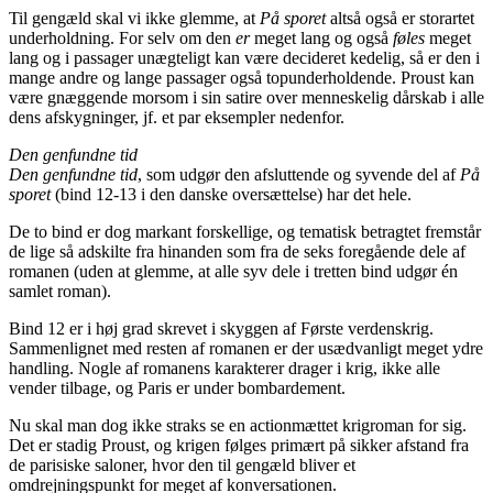
Til gengæld skal vi ikke glemme, at
På sporet
altså også er storartet
underholdning. For selv om den
er
meget lang og også
føles
meget
lang og i passager unægteligt kan være decideret kedelig, så er den i
mange andre og lange passager også topunderholdende. Proust kan
være gnæggende morsom i sin satire over menneskelig dårskab i alle
dens afskygninger, jf. et par eksempler nedenfor.
Den genfundne tid
Den genfundne tid
, som udgør den afsluttende og syvende del af
På
sporet
(bind 12-13 i den danske oversættelse) har det hele.
De to bind er dog markant forskellige, og tematisk betragtet fremstår
de lige så adskilte fra hinanden som fra de seks foregående dele af
romanen (uden at glemme, at alle syv dele i tretten bind udgør én
samlet roman).
Bind 12 er i høj grad skrevet i skyggen af Første verdenskrig.
Sammenlignet med resten af romanen er der usædvanligt meget ydre
handling. Nogle af romanens karakterer drager i krig, ikke alle
vender tilbage, og Paris er under bombardement.
Nu skal man dog ikke straks se en actionmættet krigroman for sig.
Det er stadig Proust, og krigen følges primært på sikker afstand fra
de parisiske saloner, hvor den til gengæld bliver et
omdrejningspunkt for meget af konversationen.