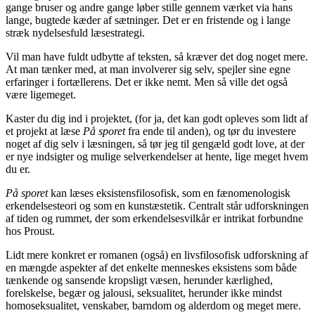
gange bruser og andre gange løber stille gennem værket via hans
lange, bugtede kæder af sætninger. Det er en fristende og i lange
stræk nydelsesfuld læsestrategi.
Vil man have fuldt udbytte af teksten, så kræver det dog noget mere.
At man tænker med, at man involverer sig selv, spejler sine egne
erfaringer i fortællerens. Det er ikke nemt. Men så ville det også
være ligemeget.
Kaster du dig ind i projektet, (for ja, det kan godt opleves som lidt af
et projekt at læse
På sporet
fra ende til anden), og tør du investere
noget af dig selv i læsningen, så tør jeg til gengæld godt love, at der
er nye indsigter og mulige selverkendelser at hente, lige meget hvem
du er.
På sporet
kan læses eksistensfilosofisk, som en fænomenologisk
erkendelsesteori og som en kunstæstetik. Centralt står udforskningen
af tiden og rummet, der som erkendelsesvilkår er intrikat forbundne
hos Proust.
Lidt mere konkret er romanen (også) en livsfilosofisk udforskning af
en mængde aspekter af det enkelte menneskes eksistens som både
tænkende og sansende kropsligt væsen, herunder kærlighed,
forelskelse, begær og jalousi, seksualitet, herunder ikke mindst
homoseksualitet, venskaber, barndom og alderdom og meget mere.