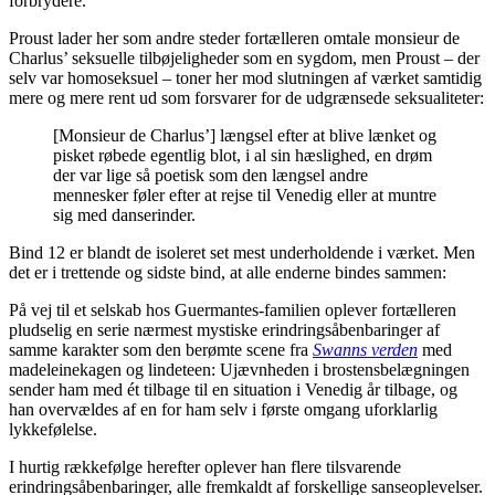
forbrydere.
Proust lader her som andre steder fortælleren omtale monsieur de
Charlus’ seksuelle tilbøjeligheder som en sygdom, men Proust – der
selv var homoseksuel – toner her mod slutningen af værket samtidig
mere og mere rent ud som forsvarer for de udgrænsede seksualiteter:
[Monsieur de Charlus’] længsel efter at blive lænket og
pisket røbede egentlig blot, i al sin hæslighed, en drøm
der var lige så poetisk som den længsel andre
mennesker føler efter at rejse til Venedig eller at muntre
sig med danserinder.
Bind 12 er blandt de isoleret set mest underholdende i værket. Men
det er i trettende og sidste bind, at alle enderne bindes sammen:
På vej til et selskab hos Guermantes-familien oplever fortælleren
pludselig en serie nærmest mystiske erindringsåbenbaringer af
samme karakter som den berømte scene fra
Swanns verden
med
madeleinekagen og lindeteen: Ujævnheden i brostensbelægningen
sender ham med ét tilbage til en situation i Venedig år tilbage, og
han overvældes af en for ham selv i første omgang uforklarlig
lykkefølelse.
I hurtig rækkefølge herefter oplever han flere tilsvarende
erindringsåbenbaringer, alle fremkaldt af forskellige sanseoplevelser.