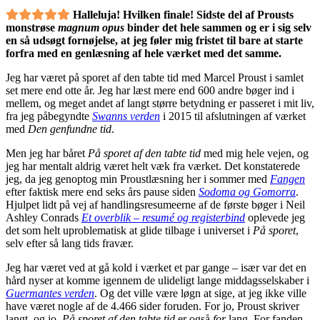
Halleluja! Hvilken finale! Sidste del af Prousts
monstrøse
magnum opus
binder det hele sammen og er i sig selv
en så udsøgt fornøjelse, at jeg føler mig fristet til bare at starte
forfra med en genlæsning af hele værket med det samme.
Jeg har været på sporet af den tabte tid med Marcel Proust i samlet
set mere end otte år. Jeg har læst mere end 600 andre bøger ind i
mellem, og meget andet af langt større betydning er passeret i mit liv,
fra jeg påbegyndte
Swanns verden
i 2015 til afslutningen af værket
med
Den genfundne tid
.
Men jeg har båret
På sporet af den tabte tid
med mig hele vejen, og
jeg har mentalt aldrig været helt væk fra værket. Det konstaterede
jeg, da jeg genoptog min Proustlæsning her i sommer med
Fangen
efter faktisk mere end seks års pause siden
Sodoma og Gomorra
.
Hjulpet lidt på vej af handlingsresumeerne af de første bøger i Neil
Ashley Conrads
Et overblik – resumé og registerbind
oplevede jeg
det som helt uproblematisk at glide tilbage i universet i
På sporet
,
selv efter så lang tids fravær.
Jeg har været ved at gå kold i værket et par gange – især var det en
hård nyser at komme igennem de ulideligt lange middagsselskaber i
Guermantes verden
. Og det ville være løgn at sige, at jeg ikke ville
have været nogle af de 4.466 sider foruden. For jo, Proust skriver
langt, og jo,
På sporet af den tabte tid
er også
for
lang. For fanden,