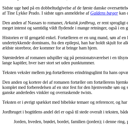
Sidste uge bød på en dobbeltudgivelse af de første danske oversættels
af Tine Lykke Prado. I sidste uges anmeldelse af
Galdens bæger
kan d
Den anden af Nassars to romaner,
Arkaisk jordbrug
, er rent sproglig
meget intenst og samtidig vildt flydende i mange retninger, også i en g
Historien er til gengæld enkel. Fortælleren er en ung mand, søn af en
undertrykkende dominans, fra den epilepsi, han har holdt skjult for alle
ældste storebror, der kommer for at bringe ham hjem.
Størstedelen af romanen udspiller sig på pensionatsværelset i en tils
lange kapitler, hver især stort set uden punktummer.
Teksten veksler mellem jeg-fortællerens erindringsglimt fra hans opvæk
Den anden og kortere del af romanen fortæller om fortællerens hjemko
komplet med forberedelsen af en stor fest for den hjemvendte søn og sø
ganske anderledes vinkler og overraskende twists.
Teksten er i øvrigt spækket med bibelske temaer og referencer, og har
Jordbruget i bogtitlens andel del er også til stede overalt i teksten,
Jorden, hveden, brødet, bordet, familien (jorden); i denne ring, 