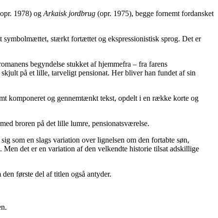
opr. 1978) og
Arkaisk jordbrug
(opr. 1975), begge fornemt fordansket
t symbolmættet, stærkt fortættet og ekspressionistisk sprog. Det er
d romanens begyndelse stukket af hjemmefra – fra farens
jult på et lille, tarveligt pensionat. Her bliver han fundet af sin
tramt komponeret og gennemtænkt tekst, opdelt i en række korte og
 med broren på det lille lumre, pensionatsværelse.
ig som en slags variation over lignelsen om den fortabte søn,
en det er en variation af den velkendte historie tilsat adskillige
en første del af titlen også antyder.
en.