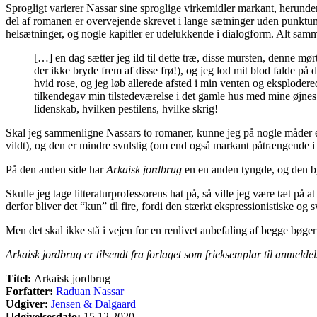
Sprogligt varierer Nassar sine sproglige virkemidler markant, herunder 
del af romanen er overvejende skrevet i lange sætninger uden punktumm
helsætninger, og nogle kapitler er udelukkende i dialogform. Alt samme
[…] en dag sætter jeg ild til dette træ, disse mursten, denne mørt
der ikke bryde frem af disse frø!), og jeg lod mit blod falde på
hvid rose, og jeg løb allerede afsted i min venten og eksplodere
tilkendegav min tilstedeværelse i det gamle hus med mine øjnes 
lidenskab, hvilken pestilens, hvilke skrig!
Skal jeg sammenligne Nassars to romaner, kunne jeg på nogle måder e
vildt), og den er mindre svulstig (om end også markant påtrængende i 
På den anden side har
Arkaisk jordbrug
en en anden tyngde, og den by
Skulle jeg tage litteraturprofessorens hat på, så ville jeg være tæt på a
derfor bliver det “kun” til fire, fordi den stærkt ekspressionistiske og
Men det skal ikke stå i vejen for en renlivet anbefaling af begge bøger ti
Arkaisk jordbrug er tilsendt fra forlaget som frieksemplar til anmeldel
Titel:
Arkaisk jordbrug
Forfatter:
Raduan Nassar
Udgiver:
Jensen & Dalgaard
Udgivelsesdato:
15.12.2020