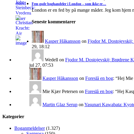
Fem gode boghandeler i London – som ikke er…
London er en fed by på mange måder. Jeg kom hjem 
Seneste kommentarer
Kasper Håkansson
on
Fjodor M. Dostojevskij
29, 18:12
Wedell
on
Fjodor M. Dostojevskij: Brødrene 
jul 27, 07:53
Kasper Håkansson
on
Foreslå en bog
: “
Hej Mie 
Mie Kjær Petersen
on
Foreslå en bog
: “
Hej Kasp
Martin Glaz Serup
on
Yasunari Kawabata: Kyoto
Kategorier
Boganmeldelser
(1.327)
Sagprosa
(150)