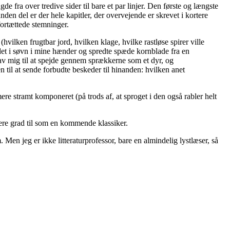
e fra over tredive sider til bare et par linjer. Den første og længste
 anden del er der hele kapitler, der overvejende er skrevet i kortere
fortættede stemninger.
hvilken frugtbar jord, hvilken klage, hvilke rastløse spirer ville
e det i søvn i mine hænder og spredte spæde kornblade fra en
 gav mig til at spejde gennem sprækkerne som et dyr, og
til at sende forbudte beskeder til hinanden: hvilken anet
ere stramt komponeret (på trods af, at sproget i den også rabler helt
ere grad til som en kommende klassiker.
Men jeg er ikke litteraturprofessor, bare en almindelig lystlæser, så