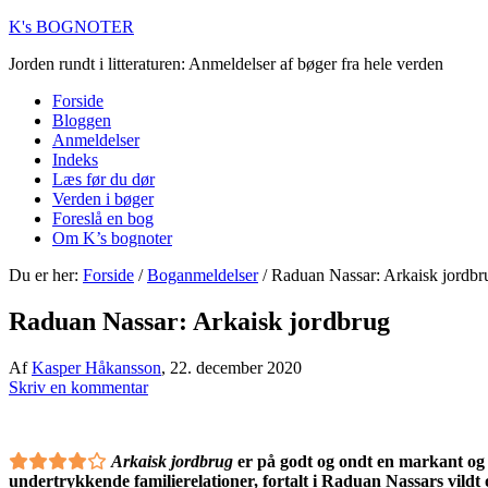
K's BOGNOTER
Jorden rundt i litteraturen: Anmeldelser af bøger fra hele verden
Forside
Bloggen
Anmeldelser
Indeks
Læs før du dør
Verden i bøger
Foreslå en bog
Om K’s bognoter
Du er her:
Forside
/
Boganmeldelser
/
Raduan Nassar: Arkaisk jordbr
Raduan Nassar: Arkaisk jordbrug
Af
Kasper Håkansson
,
22. december 2020
Skriv en kommentar
Arkaisk jordbrug
er på godt og ondt en markant og 
undertrykkende familierelationer, fortalt i Raduan Nassars vildt 