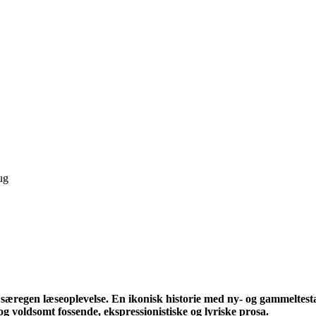
ug
særegen læseoplevelse. En ikonisk historie med ny- og gammeltes
og voldsomt fossende, ekspressionistiske og lyriske prosa.