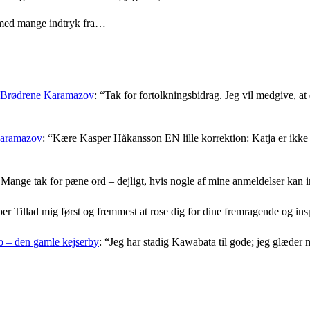
med mange indtryk fra…
: Brødrene Karamazov
: “
Tak for fortolkningsbidrag. Jeg vil medgive, at d
Karamazov
: “
Kære Kasper Håkansson EN lille korrektion: Katja er ikke f
Mange tak for pæne ord – dejligt, hvis nogle af mine anmeldelser kan i
er Tillad mig først og fremmest at rose dig for dine fremragende og i
 – den gamle kejserby
: “
Jeg har stadig Kawabata til gode; jeg glæder 