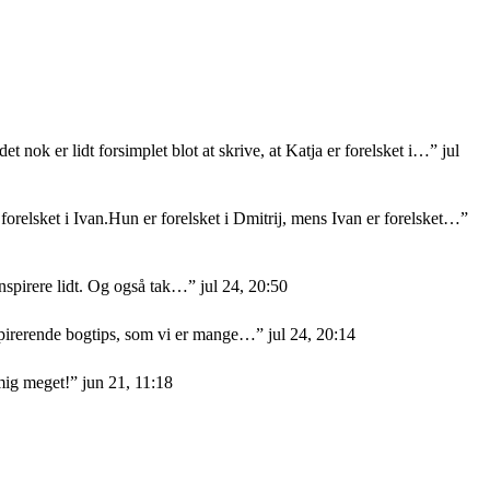
et nok er lidt forsimplet blot at skrive, at Katja er forelsket i…
”
jul
orelsket i Ivan.Hun er forelsket i Dmitrij, mens Ivan er forelsket…
”
nspirere lidt. Og også tak…
”
jul 24, 20:50
nspirerende bogtips, som vi er mange…
”
jul 24, 20:14
mig meget!
”
jun 21, 11:18