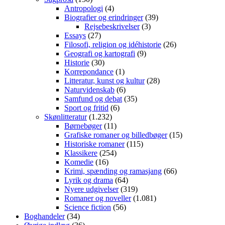
Antropologi
(4)
Biografier og erindringer
(39)
Rejsebeskrivelser
(3)
Essays
(27)
Filosofi, religion og idéhistorie
(26)
Geografi og kartografi
(9)
Historie
(30)
Korrepondance
(1)
Litteratur, kunst og kultur
(28)
Naturvidenskab
(6)
Samfund og debat
(35)
Sport og fritid
(6)
Skønlitteratur
(1.232)
Børnebøger
(11)
Grafiske romaner og billedbøger
(15)
Historiske romaner
(115)
Klassikere
(254)
Komedie
(16)
Krimi, spænding og ramasjang
(66)
Lyrik og drama
(64)
Nyere udgivelser
(319)
Romaner og noveller
(1.081)
Science fiction
(56)
Boghandeler
(34)