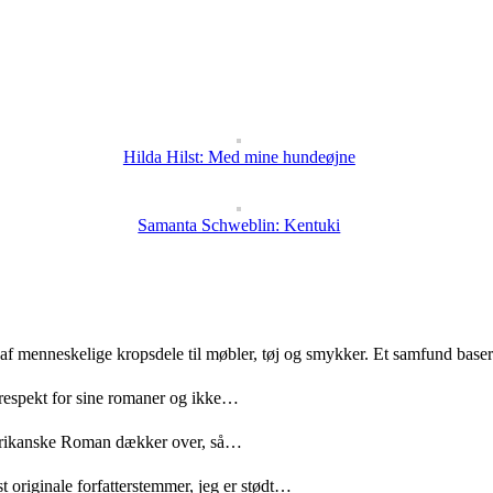
Hilda Hilst: Med mine hundeøjne
Samanta Schweblin: Kentuki
 af menneskelige kropsdele til møbler, tøj og smykker. Et samfund bas
 respekt for sine romaner og ikke…
merikanske Roman dækker over, så…
t originale forfatterstemmer, jeg er stødt…