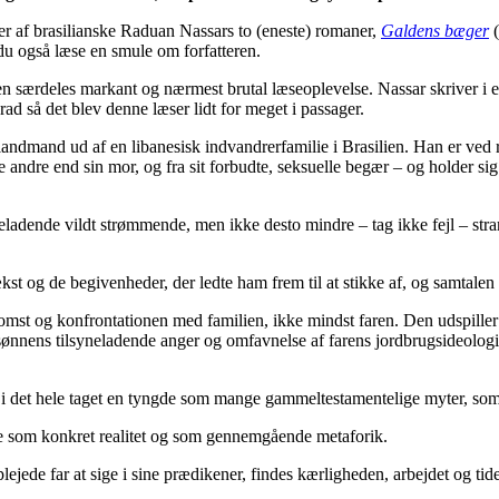
er af brasilianske Raduan Nassars to (eneste) romaner,
Galdens bæger
(
u også læse en smule om forfatteren.
t en særdeles markant og nærmest brutal læseoplevelse. Nassar skriver i e
rad så det blev denne læser lidt for meget i passager.
 landmand ud af en libanesisk indvandrerfamilie i Brasilien. Han er ve
 andre end sin mor, og fra sit forbudte, seksuelle begær – og holder sig sk
yneladende vildt strømmende, men ikke desto mindre – tag ikke fejl – s
st og de begivenheder, der ledte ham frem til at stikke af, og samtalen
mst og konfrontationen med familien, ikke mindst faren. Den udspiller s
nnens tilsyneladende anger og omfavnelse af farens jordbrugsideologi. M
 i det hele taget en tyngde som mange gammeltestamentelige myter, som d
 både som konkret realitet og som gennemgående metaforik.
plejede far at sige i sine prædikener, findes kærligheden, arbejdet og tid