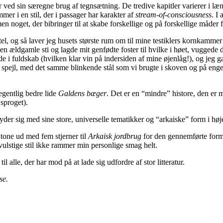
ved sin særegne brug af tegnsætning. De tredive kapitler varierer i længd
er i en stil, der i passager har karakter af
stream-of-consciousness
. I
n noget, der bibringer til at skabe forskellige og på forskellige måder 
el, og så laver jeg husets største rum om til mine testiklers kornkammer (
 den ældgamle sti og lagde mit genfødte foster til hvilke i høet, vugged
de i fuldskab (hvilken klar vin på indersiden af mine øjenlåg!), og jeg
spejl, med det samme blinkende stål som vi brugte i skoven og på engen 
gentlig bedre lide
Galdens bæger
. Det er en “mindre” histore, den er m
sproget).
der sig med sine store, universelle tematikker og “arkaiske” form i høj
t tone ud med fem stjerner til
Arkaisk jordbrug
for den gennemførte form. 
 svulstige stil ikke rammer min personlige smag helt.
l alle, der har mod på at lade sig udfordre af stor litteratur.
se.