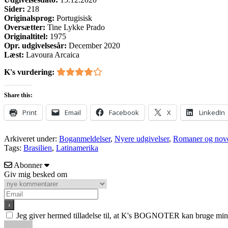
Sider:
218
Originalsprog:
Portugisisk
Oversætter:
Tine Lykke Prado
Originaltitel:
1975
Opr. udgivelsesår:
December 2020
Læst:
Lavoura Arcaica
K's vurdering:
Share this:
Print
Email
Facebook
X
LinkedIn
Arkiveret under:
Boganmeldelser
,
Nyere udgivelser
,
Romaner og nove
Tags:
Brasilien
,
Latinamerika
Abonner
Giv mig besked om
Jeg giver hermed tilladelse til, at K's BOGNOTER kan bruge min e