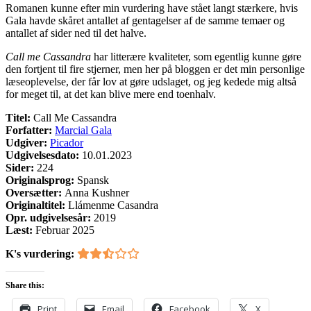
Romanen kunne efter min vurdering have stået langt stærkere, hvis
Gala havde skåret antallet af gentagelser af de samme temaer og
antallet af sider ned til det halve.
Call me Cassandra
har litterære kvaliteter, som egentlig kunne gøre
den fortjent til fire stjerner, men her på bloggen er det min personlige
læseoplevelse, der får lov at gøre udslaget, og jeg kedede mig altså
for meget til, at det kan blive mere end toenhalv.
Titel:
Call Me Cassandra
Forfatter:
Marcial Gala
Udgiver:
Picador
Udgivelsesdato:
10.01.2023
Sider:
224
Originalsprog:
Spansk
Oversætter:
Anna Kushner
Originaltitel:
Llámenme Casandra
Opr. udgivelsesår:
2019
Læst:
Februar 2025
K's vurdering:
Share this:
Print
Email
Facebook
X