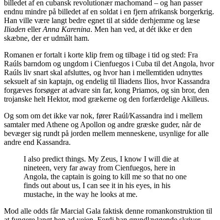
billedet af en cubansk revolutionær machomand – og han passer
endnu mindre på billedet af en soldat i en fjern afrikansk borgerkrig.
Han ville være langt bedre egnet til at sidde derhjemme og læse
Iliaden
eller
Anna Karenina
. Men han ved, at dét ikke er den
skæbne, der er udmålt ham.
Romanen er fortalt i korte klip frem og tilbage i tid og sted: Fra
Raúls barndom og ungdom i Cienfuegos i Cuba til det Angola, hvor
Raúls liv snart skal afsluttes, og hvor han i mellemtiden udnyttes
seksuelt af sin kaptajn, og endelig til Iliadens Ilios, hvor Kassandra
forgæves forsøger at advare sin far, kong Priamos, og sin bror, den
trojanske helt Hektor, mod grækerne og den forfærdelige Akilleus.
Og som om det ikke var nok, fører Raúl/Kassandra ind i mellem
samtaler med Athene og Apollon og andre græske guder, når de
bevæger sig rundt på jorden mellem menneskene, usynlige for alle
andre end Kassandra.
I also predict things. My Zeus, I know I will die at
nineteen, very far away from Cienfuegos, here in
Angola, the captain is going to kill me so that no one
finds out about us, I can see it in his eyes, in his
mustache, in the way he looks at me.
Mod alle odds får Marcial Gala faktisk denne romankonstruktion til
at fungere langt hen ad vejen. Fordi han grundlæggende skriver