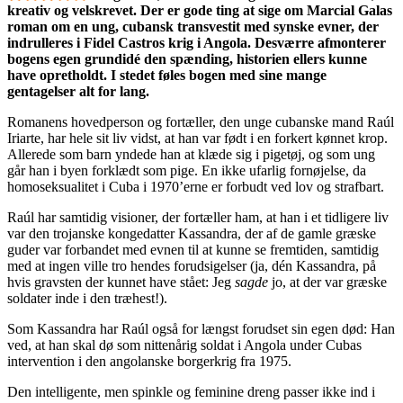
kreativ og velskrevet. Der er gode ting at sige om Marcial Galas
roman om en ung, cubansk transvestit med synske evner, der
indrulleres i Fidel Castros krig i Angola. Desværre afmonterer
bogens egen grundidé den spænding, historien ellers kunne
have opretholdt. I stedet føles bogen med sine mange
gentagelser alt for lang.
Romanens hovedperson og fortæller, den unge cubanske mand Raúl
Iriarte, har hele sit liv vidst, at han var født i en forkert kønnet krop.
Allerede som barn yndede han at klæde sig i pigetøj, og som ung
går han i byen forklædt som pige. En ikke ufarlig fornøjelse, da
homoseksualitet i Cuba i 1970’erne er forbudt ved lov og strafbart.
Raúl har samtidig visioner, der fortæller ham, at han i et tidligere liv
var den trojanske kongedatter Kassandra, der af de gamle græske
guder var forbandet med evnen til at kunne se fremtiden, samtidig
med at ingen ville tro hendes forudsigelser (ja, dén Kassandra, på
hvis gravsten der kunnet have stået: Jeg
sagde
jo, at der var græske
soldater inde i den træhest!).
Som Kassandra har Raúl også for længst forudset sin egen død: Han
ved, at han skal dø som nittenårig soldat i Angola under Cubas
intervention i den angolanske borgerkrig fra 1975.
Den intelligente, men spinkle og feminine dreng passer ikke ind i