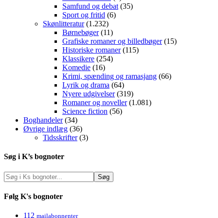
Samfund og debat
(35)
Sport og fritid
(6)
Skønlitteratur
(1.232)
Børnebøger
(11)
Grafiske romaner og billedbøger
(15)
Historiske romaner
(115)
Klassikere
(254)
Komedie
(16)
Krimi, spænding og ramasjang
(66)
Lyrik og drama
(64)
Nyere udgivelser
(319)
Romaner og noveller
(1.081)
Science fiction
(56)
Boghandeler
(34)
Øvrige indlæg
(36)
Tidsskrifter
(3)
Søg i K’s bognoter
Følg K's bognoter
112
mailabonnenter