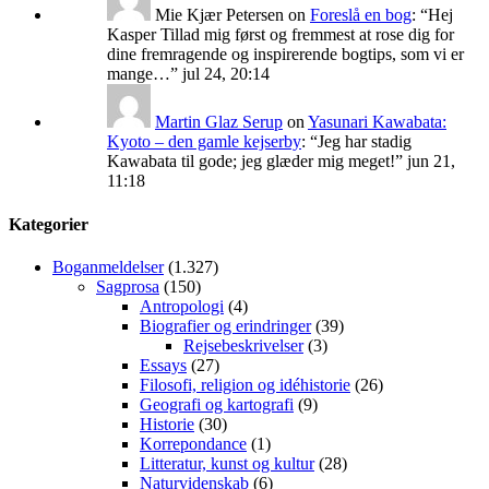
Mie Kjær Petersen
on
Foreslå en bog
: “
Hej
Kasper Tillad mig først og fremmest at rose dig for
dine fremragende og inspirerende bogtips, som vi er
mange…
”
jul 24, 20:14
Martin Glaz Serup
on
Yasunari Kawabata:
Kyoto – den gamle kejserby
: “
Jeg har stadig
Kawabata til gode; jeg glæder mig meget!
”
jun 21,
11:18
Kategorier
Boganmeldelser
(1.327)
Sagprosa
(150)
Antropologi
(4)
Biografier og erindringer
(39)
Rejsebeskrivelser
(3)
Essays
(27)
Filosofi, religion og idéhistorie
(26)
Geografi og kartografi
(9)
Historie
(30)
Korrepondance
(1)
Litteratur, kunst og kultur
(28)
Naturvidenskab
(6)