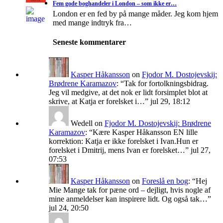
Fem gode boghandeler i London – som ikke er…
London er en fed by på mange måder. Jeg kom hjem
med mange indtryk fra…
Seneste kommentarer
Kasper Håkansson
on
Fjodor M. Dostojevskij:
Brødrene Karamazov
: “
Tak for fortolkningsbidrag.
Jeg vil medgive, at det nok er lidt forsimplet blot at
skrive, at Katja er forelsket i…
”
jul 29, 18:12
Wedell
on
Fjodor M. Dostojevskij: Brødrene
Karamazov
: “
Kære Kasper Håkansson EN lille
korrektion: Katja er ikke forelsket i Ivan.Hun er
forelsket i Dmitrij, mens Ivan er forelsket…
”
jul 27,
07:53
Kasper Håkansson
on
Foreslå en bog
: “
Hej
Mie Mange tak for pæne ord – dejligt, hvis nogle af
mine anmeldelser kan inspirere lidt. Og også tak…
”
jul 24, 20:50