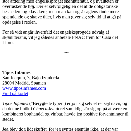
stor afdeling med engelsksproget skønlitteratur, og kvaliteten er
overraskende høj. Der er selvfølgelig en del af de obligatoriske
bestsellere og klassikere, men man kan også sagtens finde mere
spændende og skæve titler, hvis man giver sig selv tid til at gå på
opdagelse i reolen.
For så vidt angår ihvertfald det engelsksprogede udvalg af
skønlitteratur, vil jeg således anbefale FNAC frem for Casa del
Libro.
~~~
Tipos Infames
San Joaquín, 3, Bajo Izquierda
28004 Madrid, Spanien
www.tiposinfames.com
Find på kortet
Tipos Infames
(“Berygtede typer”) er jo i sig selv et ret sejt navn, og
da denne butik i
Chueca
-kvarteret samtidig slår sig op på at være en
kombineret boghandel og vinbar, havde jeg positive forventninger til
stedet.
Jeg blev dog lidt skuffet, for jeg syntes egentlig ikke, at der var