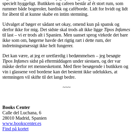
specielt hyggeligt. Butikken og cafeen består af ét stort rum, som
rummer både bogreoler, bardisk og caféborde. Lidt for hvidt og lidt
for åbent til at kunne skabe en intim stemning.
Udvalget af bøger er sådant set okay, omend kun på spansk og
derfor ikke for mig. Det sidste skal trods alt ikke ligge
Tipos Infames
til last – vi er trods alt i Spanien. Men uanset sprog virkede det bare
ikke som om, bøgerne havde det rigtig rart i dette rum, der
indretningsmæssigt ikke helt fungerer.
Det kan være, at jeg er uretfærdig i bedømmelsen – jeg besøgte
Tipos Infames
sidst på eftermiddagen under siestaen, og der var
måske derfor ret mennesketomt. Med flere besøgende i butikken og
vin i glassene ved bordene kan det bestemt ikke udelukkes, at
stemningen vil skifte til det langt bedre.
~~~
Books Center
Calle del Luchana, 6
28010 Madrid, Spanien
www.bookscenter.es
Find på kortet