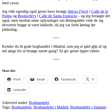
med cava).
Jeg ville egentlig også gerne have besøgt
Atticus Finch
i
Calle de la
Palma
og
Booksellers
i
Calle de Santa Engracia
– og jeg forsøgte det
også, men modsat mine oplysninger om åbningstider viste de sig
desværre begge at være lukkede, da jeg var forbi lørdag før
påskedag.
~~~
Kender du til gode boghandler i Madrid, som jeg er gået glip af og
må sørge for at besøge næste gang? Så giv gerne tippet videre.
~~~
Share this:
Print
Email
Facebook
X
LinkedIn
Arkiveret under:
Boghandeler
Tags:
Boghandeler
,
Boghandeler i Madrid
,
Boghandeler i Spanien