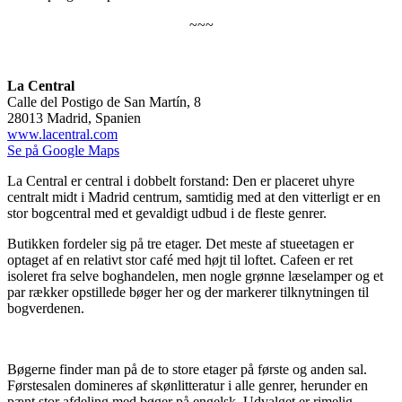
~~~
La Central
Calle del Postigo de San Martín, 8
28013 Madrid, Spanien
www.lacentral.com
Se på Google Maps
La Central er central i dobbelt forstand: Den er placeret uhyre
centralt midt i Madrid centrum, samtidig med at den vitterligt er en
stor bogcentral med et gevaldigt udbud i de fleste genrer.
Butikken fordeler sig på tre etager. Det meste af stueetagen er
optaget af en relativt stor café med højt til loftet. Cafeen er ret
isoleret fra selve boghandelen, men nogle grønne læselamper og et
par rækker opstillede bøger her og der markerer tilknytningen til
bogverdenen.
Bøgerne finder man på de to store etager på første og anden sal.
Førstesalen domineres af skønlitteratur i alle genrer, herunder en
pænt stor afdeling med bøger på engelsk. Udvalget er rimelig