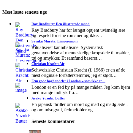
Mest læste seneste uge
Ray Bradbury: Den illustrerede mand
Ray Bradbury har for længst optjent uvisnelig ære
og respekt for sine romaner og ikke…
Sayaka Murata: Livsceremoni
Ritualiseret kannibalisme. Systematisk
genanvendelse af menneskelige kropsdele til møbler,
tøj og smykker. Et samfund baseret…
Christian Kracht: Air
Schweiziske Christian Kracht (f. 1966) er en af de
mest originale forfatterstemmer, jeg er stødt…
Fem gode boghandeler i London – som ikke er…
London er en fed by på mange måder. Jeg kom hjem
med mange indtryk fra…
Asako Yuzuki: Butter
En japansk thriller om mord og mad og madglæde -
og om misogyni, fedmefobier og…
Seneste kommentarer