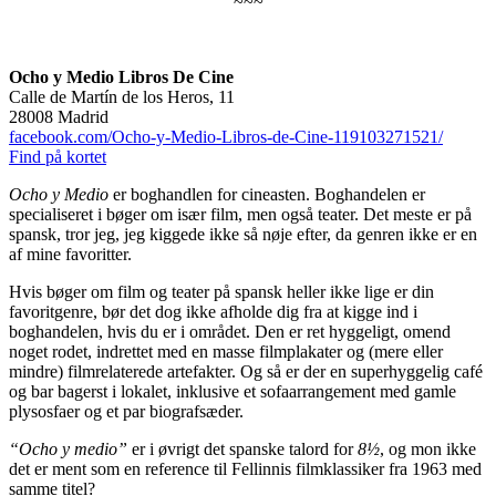
~~~
Ocho y Medio Libros De Cine
Calle de Martín de los Heros, 11
28008 Madrid
facebook.com/Ocho-y-Medio-Libros-de-Cine-119103271521/
Find på kortet
Ocho y Medio
er boghandlen for cineasten. Boghandelen er
specialiseret i bøger om især film, men også teater. Det meste er på
spansk, tror jeg, jeg kiggede ikke så nøje efter, da genren ikke er en
af mine favoritter.
Hvis bøger om film og teater på spansk heller ikke lige er din
favoritgenre, bør det dog ikke afholde dig fra at kigge ind i
boghandelen, hvis du er i området. Den er ret hyggeligt, omend
noget rodet, indrettet med en masse filmplakater og (mere eller
mindre) filmrelaterede artefakter. Og så er der en superhyggelig café
og bar bagerst i lokalet, inklusive et sofaarrangement med gamle
plysosfaer og et par biografsæder.
“Ocho y medio”
er i øvrigt det spanske talord for
8½
, og mon ikke
det er ment som en reference til Fellinnis filmklassiker fra 1963 med
samme titel?