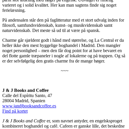
varieret og i solid kvalitet. Her kan man sagtens finde sig noget
ferielæsning.
På andensalen står den på faglitteratur med et stort udvalg inden for
filosofi, samfundsvidenskab, kunst- og musikvidenskab samt
naturvidenskab. Det meste så ud til at være på spansk.
Charme går sjældent godt i hånd med størrelse, og La Central er da
heller ikke den mest hyggelige boghandel i Madrid. Den mangler
noget personlighed – men den får dog point for at have bevaret en
del flotte gamle træpaneler i nogle af lokalerne og på trappen. Og så
er der selvfølgelig den gratis charme fra de mange bøger.
~~~
J & J Books and Coffee
Calle del Espíritu Santo, 47
28004 Madrid, Spanien
www.jandjbooksandcoffee.es
Find på kortet
J & J Books and Coffee
er, som navnet antyder, en engelsksproget
kombineret boghandel og café. Cafeen er ganske lille, det beskedne