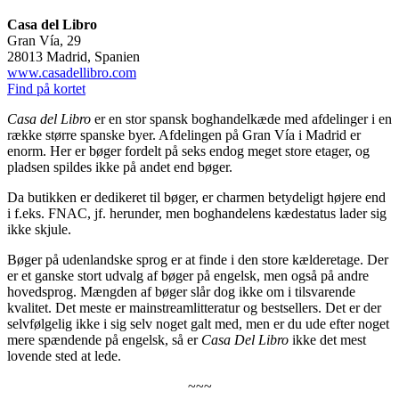
Casa del Libro
Gran Vía, 29
28013 Madrid, Spanien
www.casadellibro.com
Find på kortet
Casa del Libro
er en stor spansk boghandelkæde med afdelinger i en
række større spanske byer. Afdelingen på Gran Vía i Madrid er
enorm. Her er bøger fordelt på seks endog meget store etager, og
pladsen spildes ikke på andet end bøger.
Da butikken er dedikeret til bøger, er charmen betydeligt højere end
i f.eks. FNAC, jf. herunder, men boghandelens kædestatus lader sig
ikke skjule.
Bøger på udenlandske sprog er at finde i den store kælderetage. Der
er et ganske stort udvalg af bøger på engelsk, men også på andre
hovedsprog. Mængden af bøger slår dog ikke om i tilsvarende
kvalitet. Det meste er mainstreamlitteratur og bestsellers. Det er der
selvfølgelig ikke i sig selv noget galt med, men er du ude efter noget
mere spændende på engelsk, så er
Casa Del Libro
ikke det mest
lovende sted at lede.
~~~