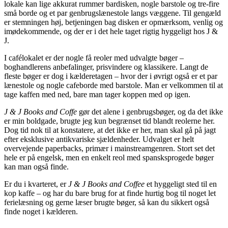
lokale kan lige akkurat rummer bardisken, nogle barstole og tre-fire
små borde og et par genbrugslænestole langs væggene. Til gengæld
er stemningen høj, betjeningen bag disken er opmærksom, venlig og
imødekommende, og der er i det hele taget rigtig hyggeligt hos J &
J.
I cafélokalet er der nogle få reoler med udvalgte bøger –
boghandlerens anbefalinger, prisvindere og klassikere. Langt de
fleste bøger er dog i kælderetagen – hvor der i øvrigt også er et par
lænestole og nogle cafeborde med barstole. Man er velkommen til at
tage kaffen med ned, bare man tager koppen med op igen.
J & J Books and Coffe
gør det alene i genbrugsbøger, og da det ikke
er min boldgade, brugte jeg kun begrænset tid blandt reolerne her.
Dog tid nok til at konstatere, at det ikke er her, man skal gå på jagt
efter eksklusive antikvariske sjældenheder. Udvalget er helt
overvejende paperbacks, primær i mainstreamgenren. Stort set det
hele er på engelsk, men en enkelt reol med spansksprogede bøger
kan man også finde.
Er du i kvarteret, er
J & J Books and Coffee
et hyggeligt sted til en
kop kaffe – og har du bare brug for at finde hurtig bog til noget let
ferielæsning og gerne læser brugte bøger, så kan du sikkert også
finde noget i kælderen.