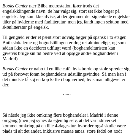
Books Center
nær Bilba metrostation fører trods det
engelskklingende navn, de har valgt sig, stort set ikke bøger på
engelsk. Jeg kan ikke afvise, at der gemmer der sig enkelte engelske
titler på hylderne med faglitteratur, men jeg fandt ingen sektion med
skønlitteratur på engelsk.
Til gengæld er der et pænt stort udvalg bøger på spansk i to etager.
Butikslokalerne og bogudstillingen er dog ret almindelige, og som
sådan ikke en decideret udflugt værd (boghandelturisten kan
givetvis bruge sin tid bedre ved at opsøge andre boghandeler i
Madrid).
Books Center
er nabo til en lille café, hvis borde og stole spreder sig
ud på fortovet foran boghandelens udstillingsvindue. Så man kan i
det mindste få sig en kop kaffe i bognærhed, hvis man alligevel er
der.
~~~
Så nåede jeg ikke omkring flere boghandeler i Madrid i denne
omgang (men jeg synes da egentlig selv, at det var udmærket
kommet omkring på en lille 4-dages tur, hvor der også skulle være
plads til alt det andet, inklusive mange tapas, store fadøl og godt