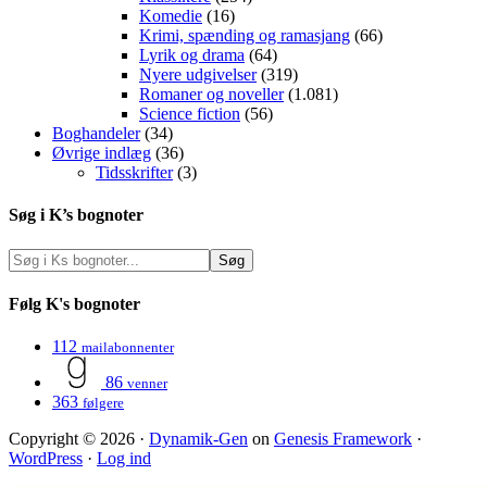
Komedie
(16)
Krimi, spænding og ramasjang
(66)
Lyrik og drama
(64)
Nyere udgivelser
(319)
Romaner og noveller
(1.081)
Science fiction
(56)
Boghandeler
(34)
Øvrige indlæg
(36)
Tidsskrifter
(3)
Søg i K’s bognoter
Følg K's bognoter
112
mailabonnenter
86
venner
363
følgere
Copyright © 2026 ·
Dynamik-Gen
on
Genesis Framework
·
WordPress
·
Log ind