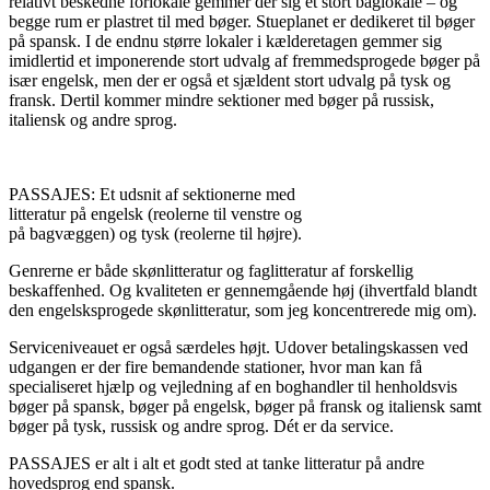
relativt beskedne forlokale gemmer der sig et stort baglokale – og
begge rum er plastret til med bøger. Stueplanet er dedikeret til bøger
på spansk. I de endnu større lokaler i kælderetagen gemmer sig
imidlertid et imponerende stort udvalg af fremmedsprogede bøger på
især engelsk, men der er også et sjældent stort udvalg på tysk og
fransk. Dertil kommer mindre sektioner med bøger på russisk,
italiensk og andre sprog.
PASSAJES: Et udsnit af sektionerne med
litteratur på engelsk (reolerne til venstre og
på bagvæggen) og tysk (reolerne til højre).
Genrerne er både skønlitteratur og faglitteratur af forskellig
beskaffenhed. Og kvaliteten er gennemgående høj (ihvertfald blandt
den engelsksprogede skønlitteratur, som jeg koncentrerede mig om).
Serviceniveauet er også særdeles højt. Udover betalingskassen ved
udgangen er der fire bemandende stationer, hvor man kan få
specialiseret hjælp og vejledning af en boghandler til henholdsvis
bøger på spansk, bøger på engelsk, bøger på fransk og italiensk samt
bøger på tysk, russisk og andre sprog. Dét er da service.
PASSAJES er alt i alt et godt sted at tanke litteratur på andre
hovedsprog end spansk.