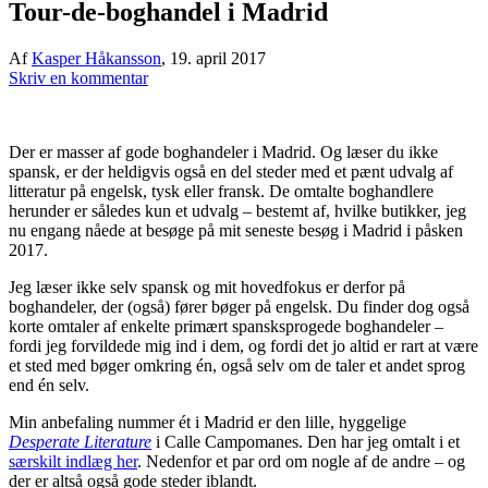
Tour-de-boghandel i Madrid
Af
Kasper Håkansson
,
19. april 2017
Skriv en kommentar
Der er masser af gode boghandeler i Madrid. Og læser du ikke
spansk, er der heldigvis også en del steder med et pænt udvalg af
litteratur på engelsk, tysk eller fransk. De omtalte boghandlere
herunder er således kun et udvalg – bestemt af, hvilke butikker, jeg
nu engang nåede at besøge på mit seneste besøg i Madrid i påsken
2017.
Jeg læser ikke selv spansk og mit hovedfokus er derfor på
boghandeler, der (også) fører bøger på engelsk. Du finder dog også
korte omtaler af enkelte primært spansksprogede boghandeler –
fordi jeg forvildede mig ind i dem, og fordi det jo altid er rart at være
et sted med bøger omkring én, også selv om de taler et andet sprog
end én selv.
Min anbefaling nummer ét i Madrid er den lille, hyggelige
Desperate Literature
i Calle Campomanes. Den har jeg omtalt i et
særskilt indlæg her
. Nedenfor et par ord om nogle af de andre – og
der er altså også gode steder iblandt.