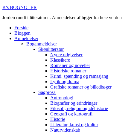
K's BOGNOTER
Jorden rundt i litteraturen: Anmeldelser af bøger fra hele verden
Forside
Bloggen
Anmeldelser
Boganmeldelser
Skønlitteratur
Nyere udgivelser
Klassikere
Romaner og noveller
Historiske romaner
Krimi, spænding og ramasjang
Lyrik og drama
Grafiske romaner og billedbøger
Sagprosa
Antropologi
Biografier og erindringer
Filosofi, religion og idéhistorie
Geografi og kartografi
Historie
Litteratur, kunst og kultur
Naturvidenskab