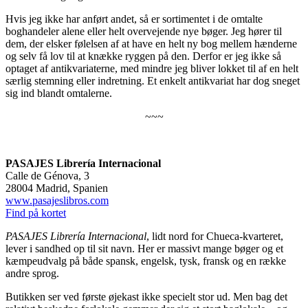
Hvis jeg ikke har anført andet, så er sortimentet i de omtalte
boghandeler alene eller helt overvejende nye bøger. Jeg hører til
dem, der elsker følelsen af at have en helt ny bog mellem hænderne
og selv få lov til at knække ryggen på den. Derfor er jeg ikke så
optaget af antikvariaterne, med mindre jeg bliver lokket til af en helt
særlig stemning eller indretning. Et enkelt antikvariat har dog sneget
sig ind blandt omtalerne.
~~~
PASAJES Librería Internacional
Calle de Génova, 3
28004 Madrid, Spanien
www.pasajeslibros.com
Find på kortet
PASAJES Librería Internacional
, lidt nord for Chueca-kvarteret,
lever i sandhed op til sit navn. Her er massivt mange bøger og et
kæmpeudvalg på både spansk, engelsk, tysk, fransk og en række
andre sprog.
Butikken ser ved første øjekast ikke specielt stor ud. Men bag det