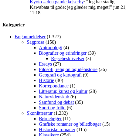
Kyoto – den gamle kejserby
: “
Jeg har stadig
Kawabata til gode; jeg glæder mig meget!
”
jun 21,
11:18
Kategorier
Boganmeldelser
(1.327)
Sagprosa
(150)
Antropologi
(4)
Biografier og erindringer
(39)
Rejsebeskrivelser
(3)
Essays
(27)
Filosofi, religion og idéhistorie
(26)
Geografi og kartografi
(9)
Historie
(30)
Korrepondance
(1)
Litteratur, kunst og kultur
(28)
Naturvidenskab
(6)
Samfund og debat
(35)
Sport og fritid
(6)
Skønlitteratur
(1.232)
Børnebøger
(11)
Grafiske romaner og billedbøger
(15)
Historiske romaner
(115)
Klassikere
(254)