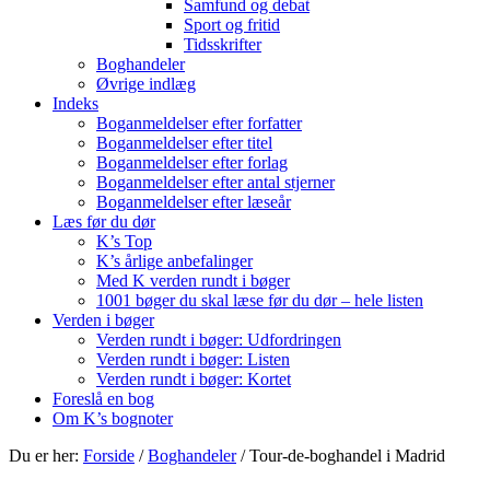
Samfund og debat
Sport og fritid
Tidsskrifter
Boghandeler
Øvrige indlæg
Indeks
Boganmeldelser efter forfatter
Boganmeldelser efter titel
Boganmeldelser efter forlag
Boganmeldelser efter antal stjerner
Boganmeldelser efter læseår
Læs før du dør
K’s Top
K’s årlige anbefalinger
Med K verden rundt i bøger
1001 bøger du skal læse før du dør – hele listen
Verden i bøger
Verden rundt i bøger: Udfordringen
Verden rundt i bøger: Listen
Verden rundt i bøger: Kortet
Foreslå en bog
Om K’s bognoter
Du er her:
Forside
/
Boghandeler
/
Tour-de-boghandel i Madrid