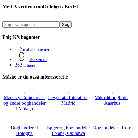
Med K verden rundt i bøger: Kortet
Følg K's bognoter
112
mailabonnenter
86
venner
363
følgere
Måske er du også interesseret i:
Mapas y Compañía –
Desperate Literature,
Mikrolit bogbutik,
og andre boghandeler
Madrid
Aaarhus
i Málaga
Boghandlere i
Bøger og boghandeler
Boghandeler i Rom
Bologna
i Naha, Okinawa