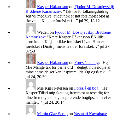
Kasper Håkansson
on
Fjodor M. Dostojevskij:
Brødrene Karamazov
: “
Tak for fortolkningsbidrag.
Jeg vil medgive, at det nok er lidt forsimplet blot at
skrive, at Katja er forelsket i…
”
jul 29, 18:12
Wedell
on
Fjodor M. Dostojevskij: Brødrene
Karamazov
: “
Kære Kasper Håkansson EN lille
korrektion: Katja er ikke forelsket i Ivan.Hun er
forelsket i Dmitrij, mens Ivan er forelsket…
”
jul 27,
07:53
Kasper Håkansson
on
Foreslå en bog
: “
Hej
Mie Mange tak for pæne ord – dejligt, hvis nogle af
mine anmeldelser kan inspirere lidt. Og også tak…
”
jul 24, 20:50
Mie Kjær Petersen
on
Foreslå en bog
: “
Hej
Kasper Tillad mig først og fremmest at rose dig for
dine fremragende og inspirerende bogtips, som vi er
mange…
”
jul 24, 20:14
Martin Glaz Serup
on
Yasunari Kawabata: