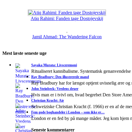
Atiq Rahimi: Fanden tage Dostojevskij
Jamil Ahmad: The Wandering Falcon
Mest læste seneste uge
Sayaka Murata: Livsceremoni
Ritualiseret kannibalisme. Systematisk genanvendelse
Ray Bradbury: Den illustrerede mand
Ray Bradbury har for længst optjent uvisnelig ære og
John Steinbeck: Vredens druer
Hvis man er i tvivl om, hvad begrebet Den Store A
Christian Kracht: Air
Schweiziske Christian Kracht (f. 1966) er en af de mes
Fem gode boghandeler i London – som ikke er…
London er en fed by på mange måder. Jeg kom hjem 
Seneste kommentarer