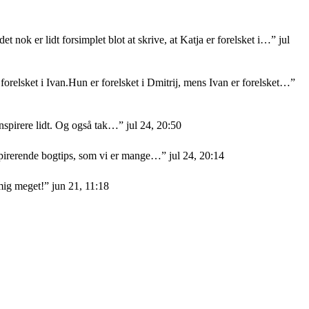
et nok er lidt forsimplet blot at skrive, at Katja er forelsket i…
”
jul
orelsket i Ivan.Hun er forelsket i Dmitrij, mens Ivan er forelsket…
”
nspirere lidt. Og også tak…
”
jul 24, 20:50
nspirerende bogtips, som vi er mange…
”
jul 24, 20:14
mig meget!
”
jun 21, 11:18