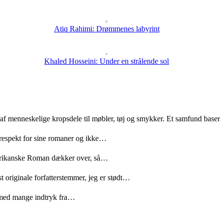
Atiq Rahimi: Drømmenes labyrint
Khaled Hosseini: Under en strålende sol
 af menneskelige kropsdele til møbler, tøj og smykker. Et samfund bas
 respekt for sine romaner og ikke…
merikanske Roman dækker over, så…
t originale forfatterstemmer, jeg er stødt…
med mange indtryk fra…