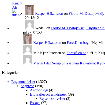
Kasper Håkansson
on
Fjodor M. Dostojevskij
29, 18:12
Wedell
on
Fjodor M. Dostojevskij: Brødrene 
jul 27, 07:53
Kasper Håkansson
on
Foreslå en bog
: “
Hej Mie 
Mie Kjær Petersen
on
Foreslå en bog
: “
Hej Kasp
Martin Glaz Serup
on
Yasunari Kawabata: Kyoto
Kategorier
Boganmeldelser
(1.327)
Sagprosa
(150)
Antropologi
(4)
Biografier og erindringer
(39)
Rejsebeskrivelser
(3)
Essays
(27)