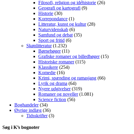
Filosofi, religion og idéhistorie
(26)
Geografi og kartografi
(9)
Historie
(30)
Korrepondance
(1)
Litteratur, kunst og kultur
(28)
Naturvidenskab
(6)
Samfund og debat
(35)
Sport og fritid
(6)
Skønlitteratur
(1.232)
Børnebøger
(11)
Grafiske romaner og billedbøger
(15)
Historiske romaner
(115)
Klassikere
(254)
Komedie
(16)
Krimi, spænding og ramasjang
(66)
Lyrik og drama
(64)
Nyere udgivelser
(319)
Romaner og noveller
(1.081)
Science fiction
(56)
Boghandeler
(34)
Øvrige indlæg
(36)
Tidsskrifter
(3)
Søg i K’s bognoter