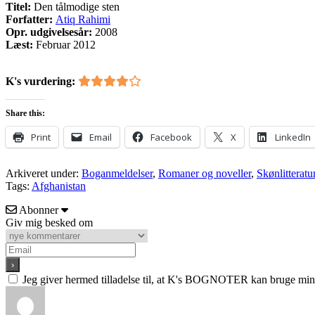
Titel:
Den tålmodige sten
Forfatter:
Atiq Rahimi
Opr. udgivelsesår:
2008
Læst:
Februar 2012
K's vurdering:
Share this:
Print
Email
Facebook
X
LinkedIn
Arkiveret under:
Boganmeldelser
,
Romaner og noveller
,
Skønlitteratu
Tags:
Afghanistan
Abonner
Giv mig besked om
Jeg giver hermed tilladelse til, at K's BOGNOTER kan bruge min e