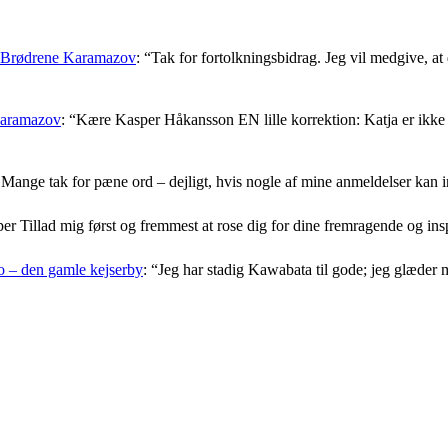
: Brødrene Karamazov
: “
Tak for fortolkningsbidrag. Jeg vil medgive, at d
Karamazov
: “
Kære Kasper Håkansson EN lille korrektion: Katja er ikke f
Mange tak for pæne ord – dejligt, hvis nogle af mine anmeldelser kan i
er Tillad mig først og fremmest at rose dig for dine fremragende og i
 – den gamle kejserby
: “
Jeg har stadig Kawabata til gode; jeg glæder 