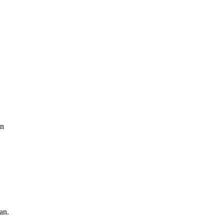
en
an.