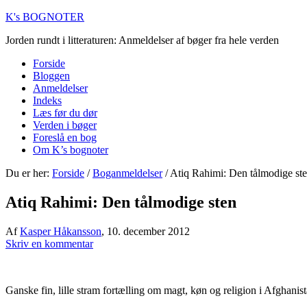
K's BOGNOTER
Jorden rundt i litteraturen: Anmeldelser af bøger fra hele verden
Forside
Bloggen
Anmeldelser
Indeks
Læs før du dør
Verden i bøger
Foreslå en bog
Om K’s bognoter
Du er her:
Forside
/
Boganmeldelser
/
Atiq Rahimi: Den tålmodige st
Atiq Rahimi: Den tålmodige sten
Af
Kasper Håkansson
,
10. december 2012
Skriv en kommentar
Ganske fin, lille stram fortælling om magt, køn og religion i Afghanist