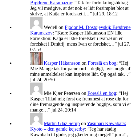
Brødrene Karamazov
: “
Tak for fortolkningsbidrag.
Jeg vil medgive, at det nok er lidt forsimplet blot at
skrive, at Katja er forelsket i…
”
jul 29, 18:12
Wedell
on
Fjodor M. Dostojevskij: Brødrene
Karamazov
: “
Kære Kasper Håkansson EN lille
korrektion: Katja er ikke forelsket i Ivan.Hun er
forelsket i Dmitrij, mens Ivan er forelsket…
”
jul 27,
07:53
Kasper Håkansson
on
Foreslå en bog
: “
Hej
Mie Mange tak for pæne ord – dejligt, hvis nogle af
mine anmeldelser kan inspirere lidt. Og også tak…
”
jul 24, 20:50
Mie Kjær Petersen
on
Foreslå en bog
: “
Hej
Kasper Tillad mig først og fremmest at rose dig for
dine fremragende og inspirerende bogtips, som vi er
mange…
”
jul 24, 20:14
Martin Glaz Serup
on
Yasunari Kawabata:
Kyoto – den gamle kejserby
: “
Jeg har stadig
Kawabata til gode; jeg glæder mig meget!
”
jun 21,