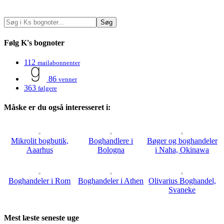
Følg K's bognoter
112
mailabonnenter
86
venner
363
følgere
Måske er du også interesseret i:
Mikrolit bogbutik,
Boghandlere i
Bøger og boghandeler
Aaarhus
Bologna
i Naha, Okinawa
Boghandeler i Rom
Boghandeler i Athen
Olivarius Boghandel,
Svaneke
Mest læste seneste uge