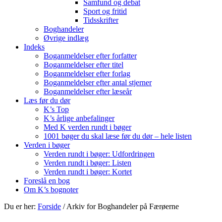
Samfund og debat
Sport og fritid
Tidsskrifter
Boghandeler
Øvrige indlæg
Indeks
Boganmeldelser efter forfatter
Boganmeldelser efter titel
Boganmeldelser efter forlag
Boganmeldelser efter antal stjerner
Boganmeldelser efter læseår
Læs før du dør
K’s Top
K’s årlige anbefalinger
Med K verden rundt i bøger
1001 bøger du skal læse før du dør – hele listen
Verden i bøger
Verden rundt i bøger: Udfordringen
Verden rundt i bøger: Listen
Verden rundt i bøger: Kortet
Foreslå en bog
Om K’s bognoter
Du er her:
Forside
/
Arkiv for Boghandeler på Færøerne