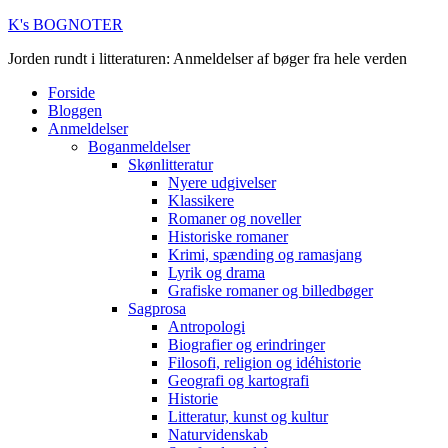
K's BOGNOTER
Jorden rundt i litteraturen: Anmeldelser af bøger fra hele verden
Forside
Bloggen
Anmeldelser
Boganmeldelser
Skønlitteratur
Nyere udgivelser
Klassikere
Romaner og noveller
Historiske romaner
Krimi, spænding og ramasjang
Lyrik og drama
Grafiske romaner og billedbøger
Sagprosa
Antropologi
Biografier og erindringer
Filosofi, religion og idéhistorie
Geografi og kartografi
Historie
Litteratur, kunst og kultur
Naturvidenskab