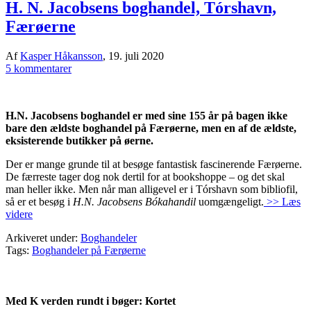
H. N. Jacobsens boghandel, Tórshavn,
Færøerne
Af
Kasper Håkansson
,
19. juli 2020
5 kommentarer
H.N. Jacobsens boghandel er med sine 155 år på bagen ikke
bare den ældste boghandel på Færøerne, men en af de ældste,
eksisterende butikker på øerne.
Der er mange grunde til at besøge fantastisk fascinerende Færøerne.
De færreste tager dog nok dertil for at bookshoppe – og det skal
man heller ikke. Men når man alligevel er i Tórshavn som bibliofil,
så er et besøg i
H.N. Jacobsens Bókahandil
uomgængeligt.
>> Læs
videre
Arkiveret under:
Boghandeler
Tags:
Boghandeler på Færøerne
Med K verden rundt i bøger: Kortet