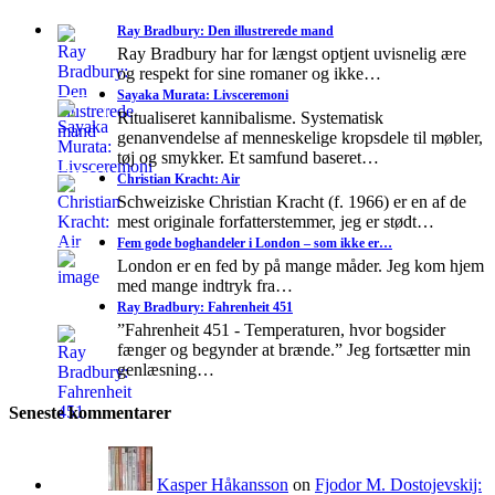
Ray Bradbury: Den illustrerede mand
Ray Bradbury har for længst optjent uvisnelig ære
og respekt for sine romaner og ikke…
Sayaka Murata: Livsceremoni
Ritualiseret kannibalisme. Systematisk
genanvendelse af menneskelige kropsdele til møbler,
tøj og smykker. Et samfund baseret…
Christian Kracht: Air
Schweiziske Christian Kracht (f. 1966) er en af de
mest originale forfatterstemmer, jeg er stødt…
Fem gode boghandeler i London – som ikke er…
London er en fed by på mange måder. Jeg kom hjem
med mange indtryk fra…
Ray Bradbury: Fahrenheit 451
”Fahrenheit 451 - Temperaturen, hvor bogsider
fænger og begynder at brænde.” Jeg fortsætter min
genlæsning…
Seneste kommentarer
Kasper Håkansson
on
Fjodor M. Dostojevskij: