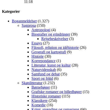
11:18
Kategorier
Boganmeldelser
(1.327)
Sagprosa
(150)
Antropologi
(4)
Biografier og erindringer
(39)
Rejsebeskrivelser
(3)
Essays
(27)
Filosofi, religion og idéhistorie
(26)
Geografi og kartografi
(9)
Historie
(30)
Korrepondance
(1)
Litteratur, kunst og kultur
(28)
Naturvidenskab
(6)
Samfund og debat
(35)
Sport og fritid
(6)
Skønlitteratur
(1.232)
Børnebøger
(11)
Grafiske romaner og billedbøger
(15)
Historiske romaner
(115)
Klassikere
(254)
Komedie
(16)
Krimi, spænding og ramasjang
(66)