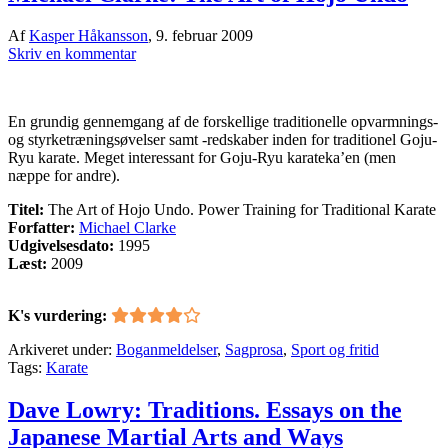
Af
Kasper Håkansson
,
9. februar 2009
Skriv en kommentar
En grundig gennemgang af de forskellige traditionelle opvarmnings-
og styrketræningsøvelser samt -redskaber inden for traditionel Goju-
Ryu karate. Meget interessant for Goju-Ryu karateka’en (men
næppe for andre).
Titel:
The Art of Hojo Undo. Power Training for Traditional Karate
Forfatter:
Michael Clarke
Udgivelsesdato:
1995
Læst:
2009
K's vurdering:
Arkiveret under:
Boganmeldelser
,
Sagprosa
,
Sport og fritid
Tags:
Karate
Dave Lowry: Traditions. Essays on the
Japanese Martial Arts and Ways