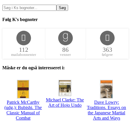
Følg K's bognoter
112
86
363
mailabonnenter
venner
følgere
Måske er du også interesseret i:
Michael Clarke: The
Patrick McCarthy
Dave Lowry:
Art of Hojo Undo
(udg.): Bubishi. The
Traditions. Essays on
Classic Manual of
the Japanese Martial
Combat
Arts and Ways