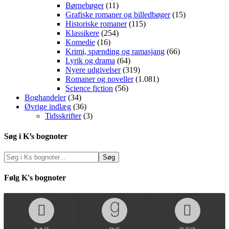
Børnebøger
(11)
Grafiske romaner og billedbøger
(15)
Historiske romaner
(115)
Klassikere
(254)
Komedie
(16)
Krimi, spænding og ramasjang
(66)
Lyrik og drama
(64)
Nyere udgivelser
(319)
Romaner og noveller
(1.081)
Science fiction
(56)
Boghandeler
(34)
Øvrige indlæg
(36)
Tidsskrifter
(3)
Søg i K’s bognoter
Følg K's bognoter