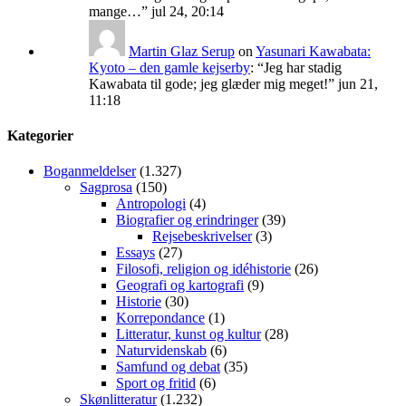
mange…
”
jul 24, 20:14
Martin Glaz Serup
on
Yasunari Kawabata:
Kyoto – den gamle kejserby
: “
Jeg har stadig
Kawabata til gode; jeg glæder mig meget!
”
jun 21,
11:18
Kategorier
Boganmeldelser
(1.327)
Sagprosa
(150)
Antropologi
(4)
Biografier og erindringer
(39)
Rejsebeskrivelser
(3)
Essays
(27)
Filosofi, religion og idéhistorie
(26)
Geografi og kartografi
(9)
Historie
(30)
Korrepondance
(1)
Litteratur, kunst og kultur
(28)
Naturvidenskab
(6)
Samfund og debat
(35)
Sport og fritid
(6)
Skønlitteratur
(1.232)