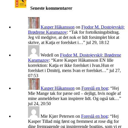
Seneste kommentarer
Kasper Håkansson
on
Fjodor M. Dostojevskij:
Brødrene Karamazov
: “
Tak for fortolkningsbidrag.
Jeg vil medgive, at det nok er lidt forsimplet blot at
skrive, at Katja er forelsket i…
”
jul 29, 18:12
Wedell
on
Fjodor M. Dostojevskij: Brødrene
Karamazov
: “
Kære Kasper Håkansson EN lille
korrektion: Katja er ikke forelsket i Ivan.Hun er
forelsket i Dmitrij, mens Ivan er forelsket…
”
jul 27,
07:53
Kasper Håkansson
on
Foreslå en bog
: “
Hej
Mie Mange tak for pæne ord – dejligt, hvis nogle af
mine anmeldelser kan inspirere lidt. Og også tak…
”
jul 24, 20:50
Mie Kjær Petersen
on
Foreslå en bog
: “
Hej
Kasper Tillad mig først og fremmest at rose dig for
dine fremragende og inspirerende bogtips, som vi er