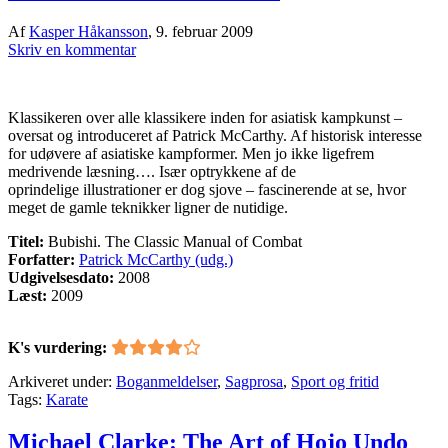
Af
Kasper Håkansson
,
9. februar 2009
Skriv en kommentar
Klassikeren over alle klassikere inden for asiatisk kampkunst –
oversat og introduceret af Patrick McCarthy. Af historisk interesse
for udøvere af asiatiske kampformer. Men jo ikke ligefrem
medrivende læsning…. Især optrykkene af de
oprindelige illustrationer er dog sjove – fascinerende at se, hvor
meget de gamle teknikker ligner de nutidige.
Titel:
Bubishi. The Classic Manual of Combat
Forfatter:
Patrick McCarthy (udg.)
Udgivelsesdato:
2008
Læst:
2009
K's vurdering:
Arkiveret under:
Boganmeldelser
,
Sagprosa
,
Sport og fritid
Tags:
Karate
Michael Clarke: The Art of Hojo Undo