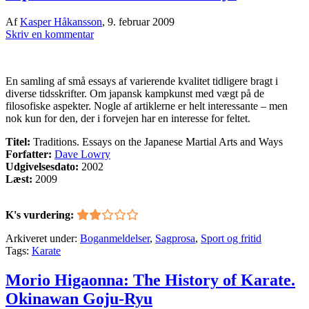
Af
Kasper Håkansson
,
9. februar 2009
Skriv en kommentar
En samling af små essays af varierende kvalitet tidligere bragt i
diverse tidsskrifter. Om japansk kampkunst med vægt på de
filosofiske aspekter. Nogle af artiklerne er helt interessante – men
nok kun for den, der i forvejen har en interesse for feltet.
Titel:
Traditions. Essays on the Japanese Martial Arts and Ways
Forfatter:
Dave Lowry
Udgivelsesdato:
2002
Læst:
2009
K's vurdering:
Arkiveret under:
Boganmeldelser
,
Sagprosa
,
Sport og fritid
Tags:
Karate
Morio Higaonna: The History of Karate.
Okinawan Goju-Ryu