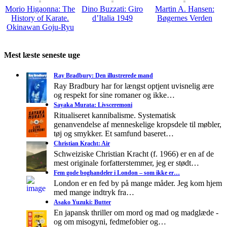
Morio Higaonna: The
Dino Buzzati: Giro
Martin A. Hansen:
History of Karate.
d’Italia 1949
Bøgernes Verden
Okinawan Goju-Ryu
Mest læste seneste uge
Ray Bradbury: Den illustrerede mand
Ray Bradbury har for længst optjent uvisnelig ære
og respekt for sine romaner og ikke…
Sayaka Murata: Livsceremoni
Ritualiseret kannibalisme. Systematisk
genanvendelse af menneskelige kropsdele til møbler,
tøj og smykker. Et samfund baseret…
Christian Kracht: Air
Schweiziske Christian Kracht (f. 1966) er en af de
mest originale forfatterstemmer, jeg er stødt…
Fem gode boghandeler i London – som ikke er…
London er en fed by på mange måder. Jeg kom hjem
med mange indtryk fra…
Asako Yuzuki: Butter
En japansk thriller om mord og mad og madglæde -
og om misogyni, fedmefobier og…