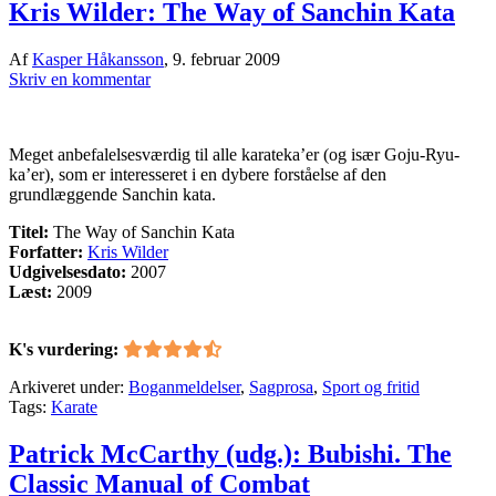
Kris Wilder: The Way of Sanchin Kata
Af
Kasper Håkansson
,
9. februar 2009
Skriv en kommentar
Meget anbefalelsesværdig til alle karateka’er (og især Goju-Ryu-
ka’er), som er interesseret i en dybere forståelse af den
grundlæggende Sanchin kata.
Titel:
The Way of Sanchin Kata
Forfatter:
Kris Wilder
Udgivelsesdato:
2007
Læst:
2009
K's vurdering:
Arkiveret under:
Boganmeldelser
,
Sagprosa
,
Sport og fritid
Tags:
Karate
Patrick McCarthy (udg.): Bubishi. The
Classic Manual of Combat