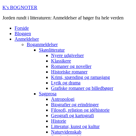
K's BOGNOTER
Jorden rundt i litteraturen: Anmeldelser af bøger fra hele verden
Forside
Bloggen
Anmeldelser
Boganmeldelser
Skønlitteratur
Nyere udgivelser
Klassikere
Romaner og noveller
Historiske romaner
Krimi, spænding og ramasjang
Lyrik og drama
Grafiske romaner og billedbøger
Sagprosa
Antropologi
Biografier og erindringer
Filosofi, religion og idéhistorie
Geografi og kartografi
Historie
Litteratur, kunst og kultur
Naturvidenskab