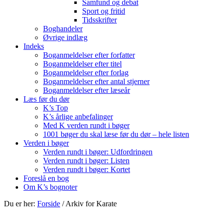
Samfund og debat
Sport og fritid
Tidsskrifter
Boghandeler
Øvrige indlæg
Indeks
Boganmeldelser efter forfatter
Boganmeldelser efter titel
Boganmeldelser efter forlag
Boganmeldelser efter antal stjerner
Boganmeldelser efter læseår
Læs før du dør
K’s Top
K’s årlige anbefalinger
Med K verden rundt i bøger
1001 bøger du skal læse før du dør – hele listen
Verden i bøger
Verden rundt i bøger: Udfordringen
Verden rundt i bøger: Listen
Verden rundt i bøger: Kortet
Foreslå en bog
Om K’s bognoter
Du er her:
Forside
/
Arkiv for Karate