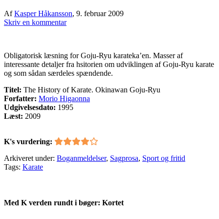
Af
Kasper Håkansson
,
9. februar 2009
Skriv en kommentar
Obligatorisk læsning for Goju-Ryu karateka’en. Masser af
interessante detaljer fra hsitorien om udviklingen af Goju-Ryu karate
og som sådan særdeles spændende.
Titel:
The History of Karate. Okinawan Goju-Ryu
Forfatter:
Morio Higaonna
Udgivelsesdato:
1995
Læst:
2009
K's vurdering:
Arkiveret under:
Boganmeldelser
,
Sagprosa
,
Sport og fritid
Tags:
Karate
Med K verden rundt i bøger: Kortet