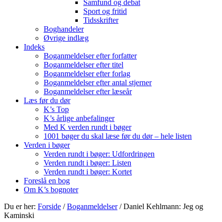
Samfund og debat
Sport og fritid
Tidsskrifter
Boghandeler
Øvrige indlæg
Indeks
Boganmeldelser efter forfatter
Boganmeldelser efter titel
Boganmeldelser efter forlag
Boganmeldelser efter antal stjerner
Boganmeldelser efter læseår
Læs før du dør
K’s Top
K’s årlige anbefalinger
Med K verden rundt i bøger
1001 bøger du skal læse før du dør – hele listen
Verden i bøger
Verden rundt i bøger: Udfordringen
Verden rundt i bøger: Listen
Verden rundt i bøger: Kortet
Foreslå en bog
Om K’s bognoter
Du er her:
Forside
/
Boganmeldelser
/
Daniel Kehlmann: Jeg og
Kaminski