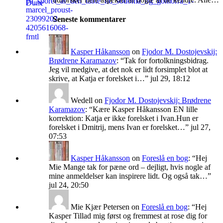
Seneste kommentarer
Kasper Håkansson
on
Fjodor M. Dostojevskij:
Brødrene Karamazov
: “
Tak for fortolkningsbidrag.
Jeg vil medgive, at det nok er lidt forsimplet blot at
skrive, at Katja er forelsket i…
”
jul 29, 18:12
Wedell
on
Fjodor M. Dostojevskij: Brødrene
Karamazov
: “
Kære Kasper Håkansson EN lille
korrektion: Katja er ikke forelsket i Ivan.Hun er
forelsket i Dmitrij, mens Ivan er forelsket…
”
jul 27,
07:53
Kasper Håkansson
on
Foreslå en bog
: “
Hej
Mie Mange tak for pæne ord – dejligt, hvis nogle af
mine anmeldelser kan inspirere lidt. Og også tak…
”
jul 24, 20:50
Mie Kjær Petersen
on
Foreslå en bog
: “
Hej
Kasper Tillad mig først og fremmest at rose dig for