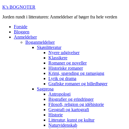
K's BOGNOTER
Jorden rundt i litteraturen: Anmeldelser af bøger fra hele verden
Forside
Bloggen
Anmeldelser
Boganmeldelser
Skønlitteratur
Nyere udgivelser
Klassikere
Romaner og noveller
Historiske romaner
Krimi, spænding og ramasjang
Lyrik og drama
Grafiske romaner og billedbøger
Sagprosa
Antropologi
Biografier og erindringer
Filosofi, religion og idéhistorie
Geografi og kartografi
Historie
Litteratur, kunst og kultur
Naturvidenskab