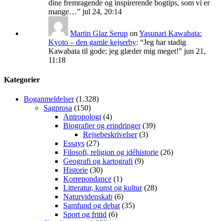
dine fremragende og inspirerende bogtips, som vi er
mange…
”
jul 24, 20:14
Martin Glaz Serup
on
Yasunari Kawabata:
Kyoto – den gamle kejserby
: “
Jeg har stadig
Kawabata til gode; jeg glæder mig meget!
”
jun 21,
11:18
Kategorier
Boganmeldelser
(1.328)
Sagprosa
(150)
Antropologi
(4)
Biografier og erindringer
(39)
Rejsebeskrivelser
(3)
Essays
(27)
Filosofi, religion og idéhistorie
(26)
Geografi og kartografi
(9)
Historie
(30)
Korrepondance
(1)
Litteratur, kunst og kultur
(28)
Naturvidenskab
(6)
Samfund og debat
(35)
Sport og fritid
(6)