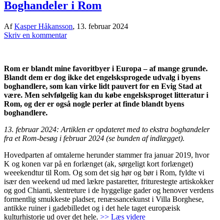
Boghandeler i Rom
Af
Kasper Håkansson
,
13. februar 2024
Skriv en kommentar
Rom er blandt mine favoritbyer i Europa – af mange grunde.
Blandt dem er dog ikke det engelsksprogede udvalg i byens
boghandlere, som kan virke lidt pauvert for en Evig Stad at
være. Men selvfølgelig kan du købe engelsksproget litteratur i
Rom, og der er også nogle perler at finde blandt byens
boghandlere.
13. februar 2024: Artiklen er opdateret med to ekstra boghandeler
fra et Rom-besøg i februar 2024 (se bunden af indlægget).
Hovedparten af omtalerne herunder stammer fra januar 2019, hvor
K og konen var på en forlænget (ak, sørgeligt kort forlænget)
weeekendtur til Rom. Og som det sig hør og bør i Rom, fyldte vi
især den weekend ud med lækre pastaretter, friturestegte artiskokker
og god Chianti, slentreture i de hyggelige gader og henover verdens
formentlig smukkeste pladser, renæssancekunst i Villa Borghese,
antikke ruiner i gadebilledet og i det hele taget europæisk
kulturhistorie ud over det hele.
>> Læs videre