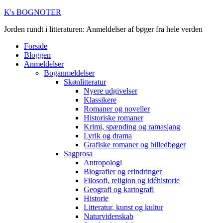
K's BOGNOTER
Jorden rundt i litteraturen: Anmeldelser af bøger fra hele verden
Forside
Bloggen
Anmeldelser
Boganmeldelser
Skønlitteratur
Nyere udgivelser
Klassikere
Romaner og noveller
Historiske romaner
Krimi, spænding og ramasjang
Lyrik og drama
Grafiske romaner og billedbøger
Sagprosa
Antropologi
Biografier og erindringer
Filosofi, religion og idéhistorie
Geografi og kartografi
Historie
Litteratur, kunst og kultur
Naturvidenskab