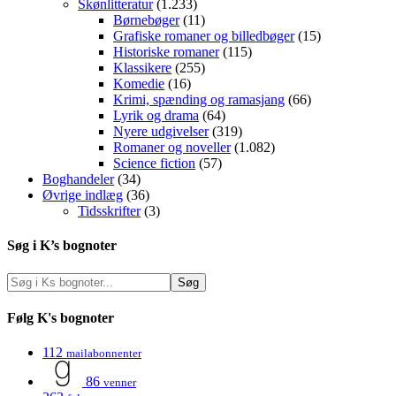
Skønlitteratur
(1.233)
Børnebøger
(11)
Grafiske romaner og billedbøger
(15)
Historiske romaner
(115)
Klassikere
(255)
Komedie
(16)
Krimi, spænding og ramasjang
(66)
Lyrik og drama
(64)
Nyere udgivelser
(319)
Romaner og noveller
(1.082)
Science fiction
(57)
Boghandeler
(34)
Øvrige indlæg
(36)
Tidsskrifter
(3)
Søg i K’s bognoter
Følg K's bognoter
112
mailabonnenter
86
venner