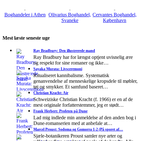
Boghandeler i Athen
Olivarius Boghandel,
Cervantes Boghandel,
Svaneke
København
Mest læste seneste uge
Ray Bradbury: Den illustrerede mand
Ray Bradbury har for længst optjent uvisnelig ære
og respekt for sine romaner og ikke…
Sayaka Murata: Livsceremoni
Ritualiseret kannibalisme. Systematisk
genanvendelse af menneskelige kropsdele til møbler,
tøj og smykker. Et samfund baseret…
Christian Kracht: Air
Schweiziske Christian Kracht (f. 1966) er en af de
mest originale forfatterstemmer, jeg er stødt…
Frank Herbert: Profeten på Dune
Lad mig indlede min anmeldelse af den anden bog i
Dune-romanserien med at anbefale at…
Marcel Proust: Sodoma og Gomorra 1-2 (På sporet af…
Sjæle-botanikeren Proust samler nye arter og