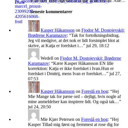
udforsker flere aspekter af nogle af de kendte. Alle…
Seneste kommentarer
Kasper Håkansson
on
Fjodor M. Dostojevskij:
Brødrene Karamazov
: “
Tak for fortolkningsbidrag.
Jeg vil medgive, at det nok er lidt forsimplet blot at
skrive, at Katja er forelsket i…
”
jul 29, 18:12
Wedell
on
Fjodor M. Dostojevskij: Brødrene
Karamazov
: “
Kære Kasper Håkansson EN lille
korrektion: Katja er ikke forelsket i Ivan.Hun er
forelsket i Dmitrij, mens Ivan er forelsket…
”
jul 27,
07:53
Kasper Håkansson
on
Foreslå en bog
: “
Hej
Mie Mange tak for pæne ord – dejligt, hvis nogle af
mine anmeldelser kan inspirere lidt. Og også tak…
”
jul 24, 20:50
Mie Kjær Petersen
on
Foreslå en bog
: “
Hej
Kasper Tillad mig først og fremmest at rose dig for