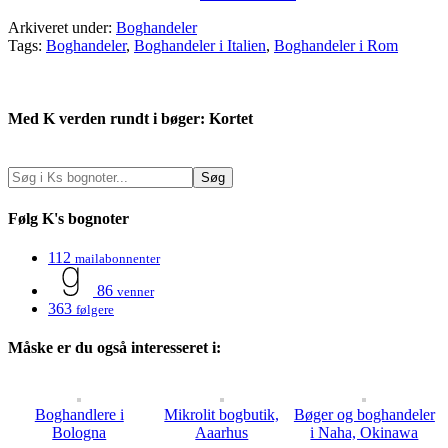
Arkiveret under:
Boghandeler
Tags:
Boghandeler
,
Boghandeler i Italien
,
Boghandeler i Rom
Med K verden rundt i bøger: Kortet
Følg K's bognoter
112
mailabonnenter
86
venner
363
følgere
Måske er du også interesseret i:
Boghandlere i
Mikrolit bogbutik,
Bøger og boghandeler
Bologna
Aaarhus
i Naha, Okinawa