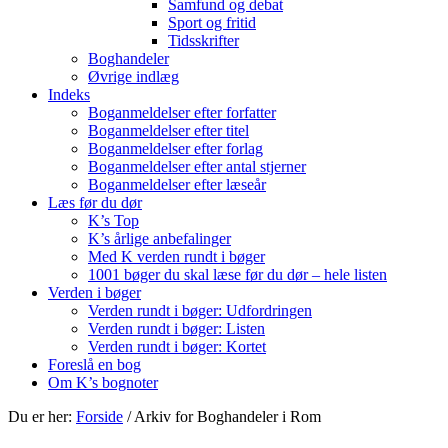
Samfund og debat
Sport og fritid
Tidsskrifter
Boghandeler
Øvrige indlæg
Indeks
Boganmeldelser efter forfatter
Boganmeldelser efter titel
Boganmeldelser efter forlag
Boganmeldelser efter antal stjerner
Boganmeldelser efter læseår
Læs før du dør
K’s Top
K’s årlige anbefalinger
Med K verden rundt i bøger
1001 bøger du skal læse før du dør – hele listen
Verden i bøger
Verden rundt i bøger: Udfordringen
Verden rundt i bøger: Listen
Verden rundt i bøger: Kortet
Foreslå en bog
Om K’s bognoter
Du er her:
Forside
/
Arkiv for Boghandeler i Rom