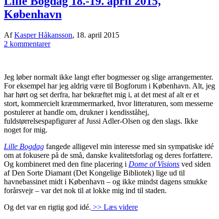
Lille Bogdag 18.-19. april 2015,
København
Af
Kasper Håkansson
,
18. april 2015
2 kommentarer
Jeg løber normalt ikke langt efter bogmesser og slige arrangementer.
For eksempel har jeg aldrig være til Bogforum i København. Alt, jeg
har hørt og set derfra, har bekræftet mig i, at det mest af alt er et
stort, kommercielt kræmmermarked, hvor litteraturen, som messerne
postulerer at handle om, drukner i kendisståhej,
fuldstørrelsespapfigurer af Jussi Adler-Olsen og den slags. Ikke
noget for mig.
Lille Bogdag
fangede alligevel min interesse med sin sympatiske idé
om at fokusere på de små, danske kvalitetsforlag og deres forfattere.
Og kombineret med den fine placering i
Dome of Visions
ved siden
af Den Sorte Diamant (Det Kongelige Bibliotek) lige ud til
havnebassinet midt i København – og ikke mindst dagens smukke
forårsvejr – var det nok til at lokke mig ind til staden.
Og det var en rigtig god idé.
>> Læs videre