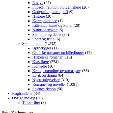
Essays
(27)
Filosofi, religion og idéhistorie
(26)
Geografi og kartografi
(9)
Historie
(30)
Korrepondance
(1)
Litteratur, kunst og kultur
(28)
Naturvidenskab
(6)
Samfund og debat
(35)
Sport og fritid
(6)
Skønlitteratur
(1.232)
Børnebøger
(11)
Grafiske romaner og billedbøger
(15)
Historiske romaner
(115)
Klassikere
(254)
Komedie
(16)
Krimi, spænding og ramasjang
(66)
Lyrik og drama
(64)
Nyere udgivelser
(319)
Romaner og noveller
(1.081)
Science fiction
(56)
Boghandeler
(34)
Øvrige indlæg
(36)
Tidsskrifter
(3)
Søg i K’s bognoter