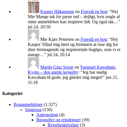
Kasper Håkansson
on
Foreslå en bog
: “
Hej
Mie Mange tak for pæne ord – dejligt, hvis nogle af
mine anmeldelser kan inspirere lidt. Og også tak…
”
jul 24, 20:50
Mie Kjær Petersen
on
Foreslå en bog
: “
Hej
Kasper Tillad mig først og fremmest at rose dig for
dine fremragende og inspirerende bogtips, som vi er
mange…
”
jul 24, 20:14
Martin Glaz Serup
on
Yasunari Kawabata:
Kyoto – den gamle kejserby
: “
Jeg har stadig
Kawabata til gode; jeg glæder mig meget!
”
jun 21,
11:18
Kategorier
Boganmeldelser
(1.327)
Sagprosa
(150)
Antropologi
(4)
Biografier og erindringer
(39)
Rejsebeskrivelser
(3)