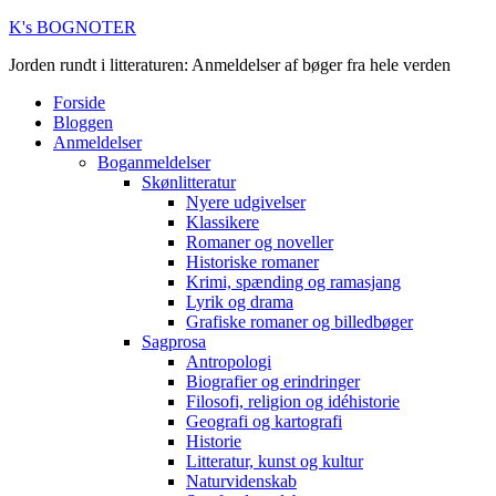
K's BOGNOTER
Jorden rundt i litteraturen: Anmeldelser af bøger fra hele verden
Forside
Bloggen
Anmeldelser
Boganmeldelser
Skønlitteratur
Nyere udgivelser
Klassikere
Romaner og noveller
Historiske romaner
Krimi, spænding og ramasjang
Lyrik og drama
Grafiske romaner og billedbøger
Sagprosa
Antropologi
Biografier og erindringer
Filosofi, religion og idéhistorie
Geografi og kartografi
Historie
Litteratur, kunst og kultur
Naturvidenskab