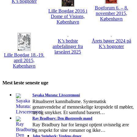
K’s bognoter
Bogforum 6. – 8.
Lille Bogdag 2016 i
november 2015,
Dome of Visions,
København
København
K’s bedste
Årets bøger 2024 på
anbefalinger fra
K’s bognoter
læseåret 2025
Lille Bogdag 18.-19.
april 2015,
København
Mest læste seneste uge
Sayaka Murata: Livsceremoni
Ritualiseret kannibalisme. Systematisk
genanvendelse af menneskelige kropsdele til møbler,
tøj og smykker. Et samfund baseret…
Ray Bradbury: Den illustrerede mand
Ray Bradbury har for længst optjent uvisnelig ære
og respekt for sine romaner og ikke…
John Steinbeck: Vredens druer