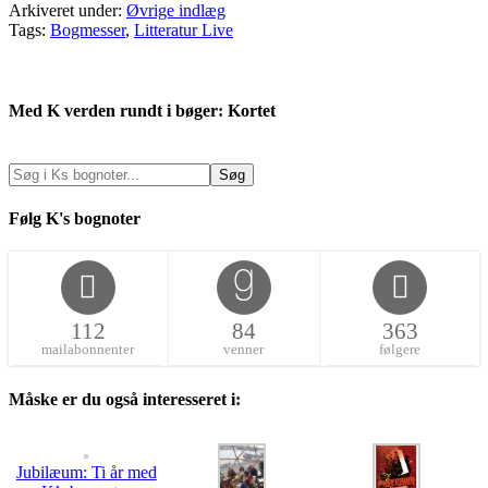
Arkiveret under:
Øvrige indlæg
Tags:
Bogmesser
,
Litteratur Live
Med K verden rundt i bøger: Kortet
Følg K's bognoter
112
84
363
mailabonnenter
venner
følgere
Måske er du også interesseret i:
Jubilæum: Ti år med