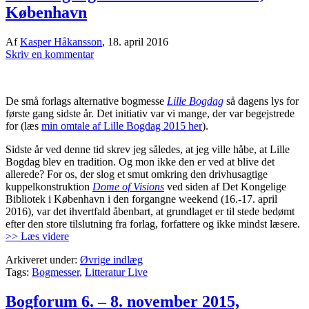
København
Af
Kasper Håkansson
,
18. april 2016
Skriv en kommentar
De små forlags alternative bogmesse
Lille Bogdag
så dagens lys for
første gang sidste år. Det initiativ var vi mange, der var begejstrede
for (læs
min omtale af Lille Bogdag 2015 her
).
Sidste år ved denne tid skrev jeg således, at jeg ville håbe, at Lille
Bogdag blev en tradition. Og mon ikke den er ved at blive det
allerede? For os, der slog et smut omkring den drivhusagtige
kuppelkonstruktion
Dome of Visions
ved siden af Det Kongelige
Bibliotek i København i den forgangne weekend (16.-17. april
2016), var det ihvertfald åbenbart, at grundlaget er til stede bedømt
efter den store tilslutning fra forlag, forfattere og ikke mindst læsere.
>> Læs videre
Arkiveret under:
Øvrige indlæg
Tags:
Bogmesser
,
Litteratur Live
Bogforum 6. – 8. november 2015,