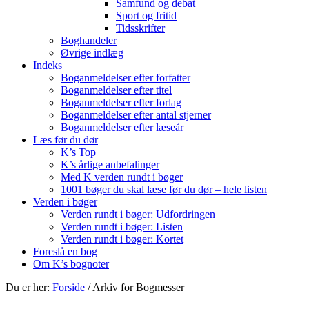
Samfund og debat
Sport og fritid
Tidsskrifter
Boghandeler
Øvrige indlæg
Indeks
Boganmeldelser efter forfatter
Boganmeldelser efter titel
Boganmeldelser efter forlag
Boganmeldelser efter antal stjerner
Boganmeldelser efter læseår
Læs før du dør
K’s Top
K’s årlige anbefalinger
Med K verden rundt i bøger
1001 bøger du skal læse før du dør – hele listen
Verden i bøger
Verden rundt i bøger: Udfordringen
Verden rundt i bøger: Listen
Verden rundt i bøger: Kortet
Foreslå en bog
Om K’s bognoter
Du er her:
Forside
/
Arkiv for Bogmesser