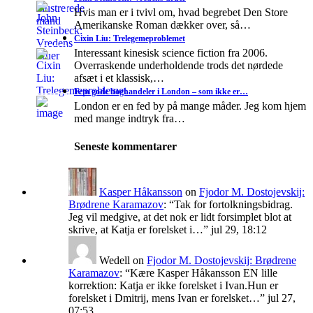
Hvis man er i tvivl om, hvad begrebet Den Store
Amerikanske Roman dækker over, så…
Cixin Liu: Trelegemeproblemet
Interessant kinesisk science fiction fra 2006.
Overraskende underholdende trods det nørdede
afsæt i et klassisk,…
Fem gode boghandeler i London – som ikke er…
London er en fed by på mange måder. Jeg kom hjem
med mange indtryk fra…
Seneste kommentarer
Kasper Håkansson
on
Fjodor M. Dostojevskij:
Brødrene Karamazov
: “
Tak for fortolkningsbidrag.
Jeg vil medgive, at det nok er lidt forsimplet blot at
skrive, at Katja er forelsket i…
”
jul 29, 18:12
Wedell
on
Fjodor M. Dostojevskij: Brødrene
Karamazov
: “
Kære Kasper Håkansson EN lille
korrektion: Katja er ikke forelsket i Ivan.Hun er
forelsket i Dmitrij, mens Ivan er forelsket…
”
jul 27,
07:53