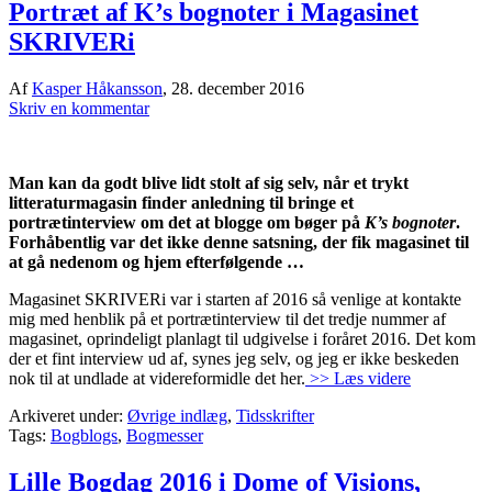
Portræt af K’s bognoter i Magasinet
SKRIVERi
Af
Kasper Håkansson
,
28. december 2016
Skriv en kommentar
Man kan da godt blive lidt stolt af sig selv, når et trykt
litteraturmagasin finder anledning til bringe et
portrætinterview om det at blogge om bøger på
K’s bognoter
.
Forhåbentlig var det ikke denne satsning, der fik magasinet til
at gå nedenom og hjem efterfølgende …
Magasinet SKRIVERi var i starten af 2016 så venlige at kontakte
mig med henblik på et portrætinterview til det tredje nummer af
magasinet, oprindeligt planlagt til udgivelse i foråret 2016. Det kom
der et fint interview ud af, synes jeg selv, og jeg er ikke beskeden
nok til at undlade at videreformidle det her.
>> Læs videre
Arkiveret under:
Øvrige indlæg
,
Tidsskrifter
Tags:
Bogblogs
,
Bogmesser
Lille Bogdag 2016 i Dome of Visions,