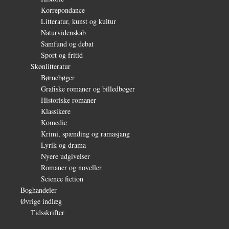
Korrepondance
(1)
Litteratur, kunst og kultur
(28)
Naturvidenskab
(6)
Samfund og debat
(35)
Sport og fritid
(6)
Skønlitteratur
(1.232)
Børnebøger
(11)
Grafiske romaner og billedbøger
(15)
Historiske romaner
(115)
Klassikere
(254)
Komedie
(16)
Krimi, spænding og ramasjang
(66)
Lyrik og drama
(64)
Nyere udgivelser
(319)
Romaner og noveller
(1.081)
Science fiction
(56)
Boghandeler
(34)
Øvrige indlæg
(36)
Tidsskrifter
(3)