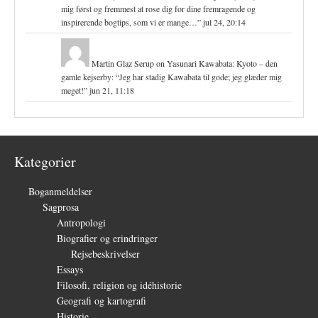
mig først og fremmest at rose dig for dine fremragende og
inspirerende bogtips, som vi er mange…
”
jul 24, 20:14
Martin Glaz Serup
on
Yasunari Kawabata: Kyoto – den
gamle kejserby
: “
Jeg har stadig Kawabata til gode; jeg glæder mig
meget!
”
jun 21, 11:18
Kategorier
Boganmeldelser
(1.327)
Sagprosa
(150)
Antropologi
(4)
Biografier og erindringer
(39)
Rejsebeskrivelser
(3)
Essays
(27)
Filosofi, religion og idéhistorie
(26)
Geografi og kartografi
(9)
Historie
(30)