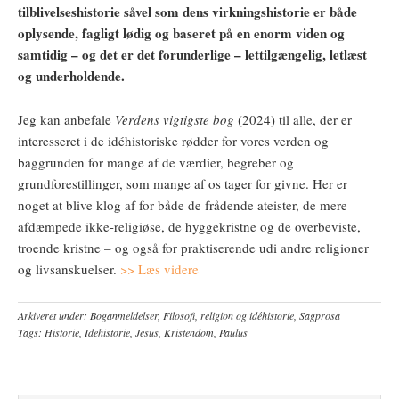
tilblivelseshistorie såvel som dens virkningshistorie er både
oplysende, fagligt lødig og baseret på en enorm viden og
samtidig – og det er det forunderlige – lettilgængelig, letlæst
og underholdende.
Jeg kan anbefale
Verdens vigtigste bog
(2024) til alle, der er
interesseret i de idéhistoriske rødder for vores verden og
baggrunden for mange af de værdier, begreber og
grundforestillinger, som mange af os tager for givne. Her er
noget at blive klog af for både de frådende ateister, de mere
afdæmpede ikke-religiøse, de hyggekristne og de overbeviste,
troende kristne – og også for praktiserende udi andre religioner
og livsanskuelser.
>> Læs videre
Arkiveret under:
Boganmeldelser
,
Filosofi, religion og idéhistorie
,
Sagprosa
Tags:
Historie
,
Idehistorie
,
Jesus
,
Kristendom
,
Paulus