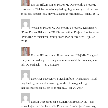
Kasper Håkansson
on
Fjodor M. Dostojevskij: Brødrene
Karamazov
: “
Tak for fortolkningsbidrag. Jeg vil medgive, at det nok
er lidt forsimplet blot at skrive, at Katja er forelsket i…
”
jul 29, 18:12
Wedell
on
Fjodor M. Dostojevskij: Brødrene Karamazov
:
“
Kære Kasper Håkansson EN lille korrektion: Katja er ikke forelsket
i Ivan.Hun er forelsket i Dmitrij, mens Ivan er forelsket…
”
jul 27,
07:53
Kasper Håkansson
on
Foreslå en bog
: “
Hej Mie Mange tak
for pæne ord – dejligt, hvis nogle af mine anmeldelser kan inspirere
lidt. Og også tak…
”
jul 24, 20:50
Mie Kjær Petersen
on
Foreslå en bog
: “
Hej Kasper Tillad
mig først og fremmest at rose dig for dine fremragende og
inspirerende bogtips, som vi er mange…
”
jul 24, 20:14
Martin Glaz Serup
on
Yasunari Kawabata: Kyoto – den
gamle kejserby
: “
Jeg har stadig Kawabata til gode; jeg glæder mig