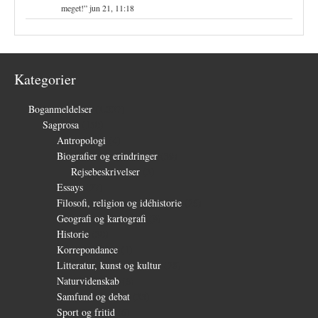
meget!
”
jun 21, 11:18
Kategorier
Boganmeldelser
(1.327)
Sagprosa
(150)
Antropologi
(4)
Biografier og erindringer
(39)
Rejsebeskrivelser
(3)
Essays
(27)
Filosofi, religion og idéhistorie
(26)
Geografi og kartografi
(9)
Historie
(30)
Korrepondance
(1)
Litteratur, kunst og kultur
(28)
Naturvidenskab
(6)
Samfund og debat
(35)
Sport og fritid
(6)