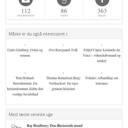
112
86
363
mailabonnenter
venner
følgere
Måske er du også interesseret i:
Carlo Ginzburg: Osten og
Ove Korsgaard: Folk
Fritjof Capra: Leonardo da
ormene
Vinci – videnskabsmand og
tænker
Tom Holland:
Thomas Reinertsen Berg:
Voltaire: Afhandling om
Herredømmet. Da
Verdenskort. En rejse
tolerance
kristendommen skabte den
gennem historien
vestlige bevidsthed
Mest læste seneste uge
Ray Bradbury: Den illustrerede mand