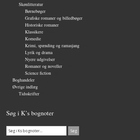
Skønlitteratur
(1.232)
Børnebøger
(11)
Grafiske romaner og billedbøger
(15)
Historiske romaner
(115)
Klassikere
(254)
Komedie
(16)
Krimi, spænding og ramasjang
(66)
Lyrik og drama
(64)
Nyere udgivelser
(319)
Romaner og noveller
(1.081)
Science fiction
(56)
Boghandeler
(34)
Øvrige indlæg
(36)
Tidsskrifter
(3)
Søg i K’s bognoter