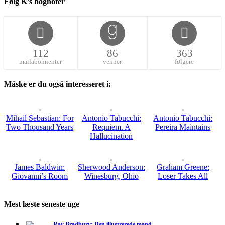
Følg K's bognoter
112
86
363
mailabonnenter
venner
følgere
Måske er du også interesseret i:
Mihail Sebastian: For
Antonio Tabucchi:
Antonio Tabucchi:
Two Thousand Years
Requiem. A
Pereira Maintains
Hallucination
James Baldwin:
Sherwood Anderson:
Graham Greene:
Giovanni’s Room
Winesburg, Ohio
Loser Takes All
Mest læste seneste uge
Ray Bradbury: Den illustrerede mand