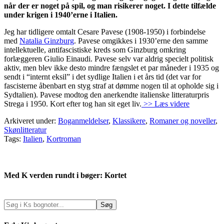
når der er noget på spil, og man risikerer noget. I dette tilfælde
under krigen i 1940’erne i Italien.
Jeg har tidligere omtalt Cesare Pavese (1908-1950) i forbindelse
med
Natalia Ginzburg
. Pavese omgikkes i 1930’erne den samme
intellektuelle, antifascistiske kreds som Ginzburg omkring
forlæggeren Giulio Einaudi. Pavese selv var aldrig specielt politisk
aktiv, men blev ikke desto mindre fængslet et par måneder i 1935 og
sendt i “internt eksil” i det sydlige Italien i et års tid (det var for
fascisterne åbenbart en styg straf at dømme nogen til at opholde sig i
Sydtalien). Pavese modtog den anerkendte italienske litteraturpris
Strega i 1950. Kort efter tog han sit eget liv.
>> Læs videre
Arkiveret under:
Boganmeldelser
,
Klassikere
,
Romaner og noveller
,
Skønlitteratur
Tags:
Italien
,
Kortroman
Med K verden rundt i bøger: Kortet