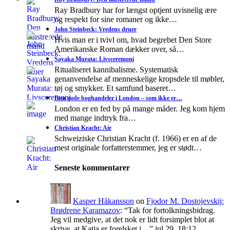
Ray Bradbury har for længst optjent uvisnelig ære
og respekt for sine romaner og ikke…
John Steinbeck: Vredens druer
Hvis man er i tvivl om, hvad begrebet Den Store
Amerikanske Roman dækker over, så…
Sayaka Murata: Livsceremoni
Ritualiseret kannibalisme. Systematisk
genanvendelse af menneskelige kropsdele til møbler,
tøj og smykker. Et samfund baseret…
Fem gode boghandeler i London – som ikke er…
London er en fed by på mange måder. Jeg kom hjem
med mange indtryk fra…
Christian Kracht: Air
Schweiziske Christian Kracht (f. 1966) er en af de
mest originale forfatterstemmer, jeg er stødt…
Seneste kommentarer
Kasper Håkansson
on
Fjodor M. Dostojevskij:
Brødrene Karamazov
: “
Tak for fortolkningsbidrag.
Jeg vil medgive, at det nok er lidt forsimplet blot at
skrive, at Katja er forelsket i…
”
jul 29, 18:12