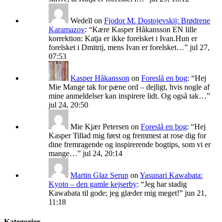
Wedell
on
Fjodor M. Dostojevskij: Brødrene
Karamazov
: “
Kære Kasper Håkansson EN lille
korrektion: Katja er ikke forelsket i Ivan.Hun er
forelsket i Dmitrij, mens Ivan er forelsket…
”
jul 27,
07:53
Kasper Håkansson
on
Foreslå en bog
: “
Hej
Mie Mange tak for pæne ord – dejligt, hvis nogle af
mine anmeldelser kan inspirere lidt. Og også tak…
”
jul 24, 20:50
Mie Kjær Petersen
on
Foreslå en bog
: “
Hej
Kasper Tillad mig først og fremmest at rose dig for
dine fremragende og inspirerende bogtips, som vi er
mange…
”
jul 24, 20:14
Martin Glaz Serup
on
Yasunari Kawabata:
Kyoto – den gamle kejserby
: “
Jeg har stadig
Kawabata til gode; jeg glæder mig meget!
”
jun 21,
11:18
Kategorier