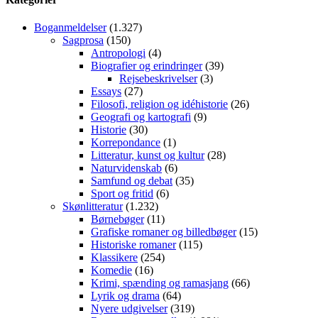
Boganmeldelser
(1.327)
Sagprosa
(150)
Antropologi
(4)
Biografier og erindringer
(39)
Rejsebeskrivelser
(3)
Essays
(27)
Filosofi, religion og idéhistorie
(26)
Geografi og kartografi
(9)
Historie
(30)
Korrepondance
(1)
Litteratur, kunst og kultur
(28)
Naturvidenskab
(6)
Samfund og debat
(35)
Sport og fritid
(6)
Skønlitteratur
(1.232)
Børnebøger
(11)
Grafiske romaner og billedbøger
(15)
Historiske romaner
(115)
Klassikere
(254)
Komedie
(16)
Krimi, spænding og ramasjang
(66)
Lyrik og drama
(64)
Nyere udgivelser
(319)