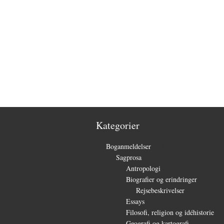
Kategorier
Boganmeldelser
(1.327)
Sagprosa
(150)
Antropologi
(4)
Biografier og erindringer
(39)
Rejsebeskrivelser
(3)
Essays
(27)
Filosofi, religion og idéhistorie
(2
Geografi og kartografi
(9)