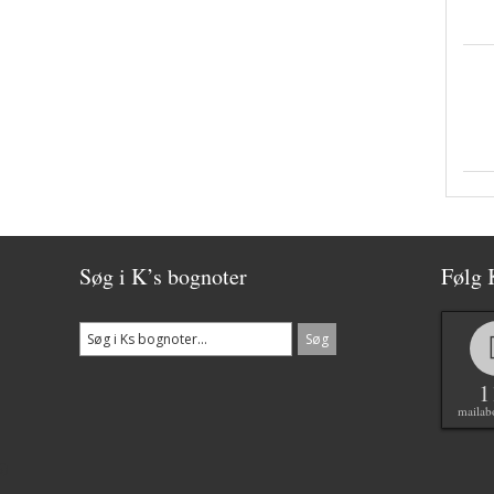
Søg i K’s bognoter
Følg 
1
mailab
6)