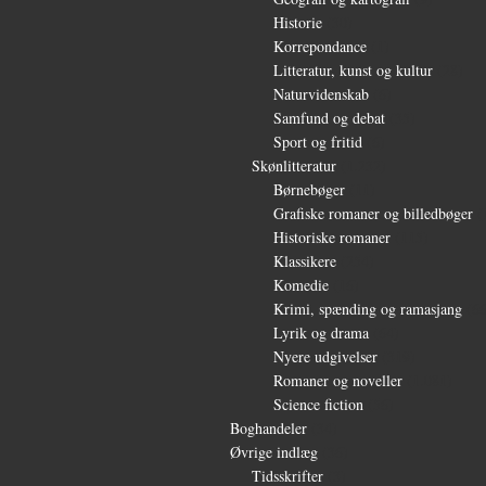
Historie
(30)
Korrepondance
(1)
Litteratur, kunst og kultur
(28)
Naturvidenskab
(6)
Samfund og debat
(35)
Sport og fritid
(6)
Skønlitteratur
(1.232)
Børnebøger
(11)
Grafiske romaner og billedbøger
(
Historiske romaner
(115)
Klassikere
(254)
Komedie
(16)
Krimi, spænding og ramasjang
(66
Lyrik og drama
(64)
Nyere udgivelser
(319)
Romaner og noveller
(1.081)
Science fiction
(56)
Boghandeler
(34)
Øvrige indlæg
(36)
Tidsskrifter
(3)