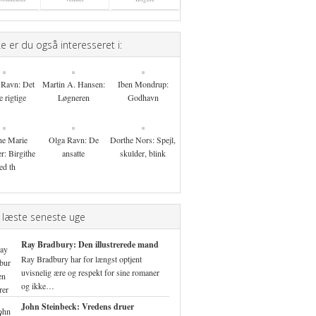
 er du også interesseret i:
 Ravn: Det
Martin A. Hansen:
Iben Mondrup:
e rigtige
Løgneren
Godhavn
ne Marie
Olga Ravn: De
Dorthe Nors: Spejl,
r: Birgithe
ansatte
skulder, blink
ed th
 læste seneste uge
Ray Bradbury: Den illustrerede mand
Ray Bradbury har for længst optjent
uvisnelig ære og respekt for sine romaner
og ikke…
John Steinbeck: Vredens druer