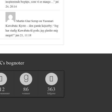
inspirerende bogtips, som vi er mange…
”
jul
24, 20:14
Martin Glaz Serup
on
Yasunari
Kawabata: Kyoto – den gamle kejserby
: “
Jeg
har stadig Kawabata til gode; jeg glæder mig
meget!
”
jun 21, 11:18
K's bognoter
12
86
363
onnenter
venner
følgere