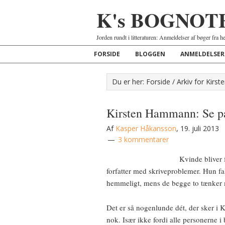
K's BOGNOT
Jorden rundt i litteraturen: Anmeldelser af bøger fra h
FORSIDE
BLOGGEN
ANMELDELSER
Du er her:
Forside
/
Arkiv for Kir
Kirsten Hammann: Se p
Af
Kasper Håkansson
,
19. juli 2013
3 kommentarer
Kvinde bliver f
forfatter med skriveproblemer. Hun f
hemmeligt, mens de begge to tænker m
Det er så nogenlunde dét, der sker i
nok. Især ikke fordi alle personerne i