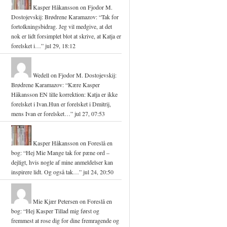
Kasper Håkansson
on
Fjodor M.
Dostojevskij: Brødrene Karamazov
: “
Tak for
fortolkningsbidrag. Jeg vil medgive, at det
nok er lidt forsimplet blot at skrive, at Katja er
forelsket i…
”
jul 29, 18:12
Wedell
on
Fjodor M. Dostojevskij:
Brødrene Karamazov
: “
Kære Kasper
Håkansson EN lille korrektion: Katja er ikke
forelsket i Ivan.Hun er forelsket i Dmitrij,
mens Ivan er forelsket…
”
jul 27, 07:53
Kasper Håkansson
on
Foreslå en
bog
: “
Hej Mie Mange tak for pæne ord –
dejligt, hvis nogle af mine anmeldelser kan
inspirere lidt. Og også tak…
”
jul 24, 20:50
Mie Kjær Petersen
on
Foreslå en
bog
: “
Hej Kasper Tillad mig først og
fremmest at rose dig for dine fremragende og