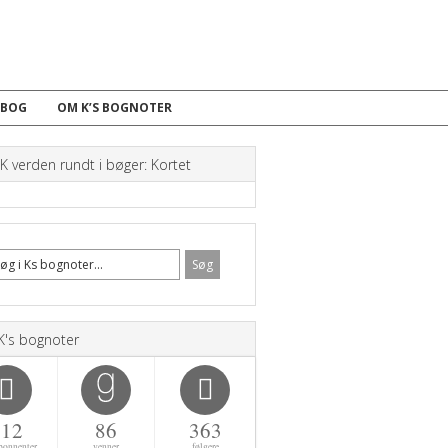
 BOG
OM K’S BOGNOTER
 verden rundt i bøger: Kortet
K's bognoter
112
86
363
bonnenter
venner
følgere