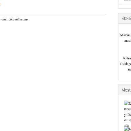
e
Måske
eller
,
Skønlitteratur
Malene
enest
Katri
Guldage
m
Mest