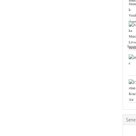
base
Sene