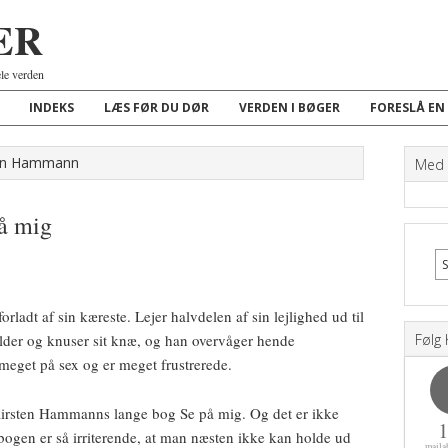
ER
ele verden
INDEKS
LÆS FØR DU DØR
VERDEN I BØGER
FORESLÅ EN
sten Hammann
Med K
å mig
orladt af sin kæreste. Lejer halvdelen af sin lejlighed ud til
alder og knuser sit knæ, og han overvåger hende
Følg 
eget på sex og er meget frustrerede.
 Kirsten Hammanns lange bog Se på mig. Og det er ikke
 bogen er så irriterende, at man næsten ikke kan holde ud
maila