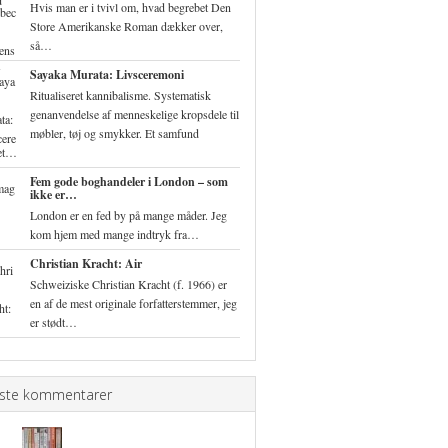
Hvis man er i tvivl om, hvad begrebet Den
Store Amerikanske Roman dækker over,
så…
Sayaka Murata: Livsceremoni
Ritualiseret kannibalisme. Systematisk
genanvendelse af menneskelige kropsdele til
møbler, tøj og smykker. Et samfund
ret…
Fem gode boghandeler i London – som
ikke er…
London er en fed by på mange måder. Jeg
kom hjem med mange indtryk fra…
Christian Kracht: Air
Schweiziske Christian Kracht (f. 1966) er
en af de mest originale forfatterstemmer, jeg
er stødt…
ste kommentarer