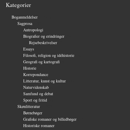
Kategorier
Boganmeldelser
(1.327)
Sagprosa
(150)
Antropologi
(4)
Biografier og erindringer
(39)
Rejsebeskrivelser
(3)
Essays
(27)
Filosofi, religion og idéhistorie
(26)
Geografi og kartografi
(9)
Historie
(30)
Korrepondance
(1)
Litteratur, kunst og kultur
(28)
Naturvidenskab
(6)
Samfund og debat
(35)
Sport og fritid
(6)
Skønlitteratur
(1.232)
Børnebøger
(11)
Grafiske romaner og billedbøger
(15)
Historiske romaner
(115)