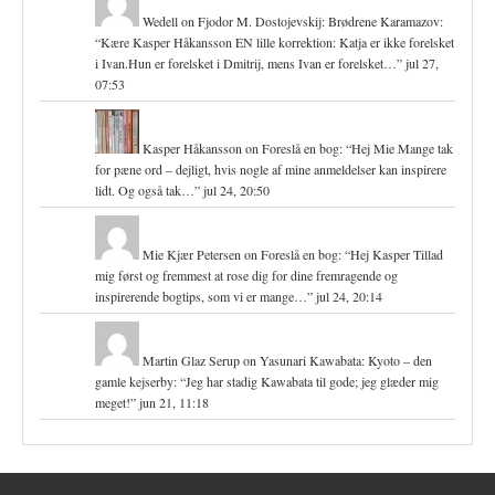
Wedell
on
Fjodor M. Dostojevskij: Brødrene Karamazov
:
“
Kære Kasper Håkansson EN lille korrektion: Katja er ikke forelsket
i Ivan.Hun er forelsket i Dmitrij, mens Ivan er forelsket…
”
jul 27,
07:53
Kasper Håkansson
on
Foreslå en bog
: “
Hej Mie Mange tak
for pæne ord – dejligt, hvis nogle af mine anmeldelser kan inspirere
lidt. Og også tak…
”
jul 24, 20:50
Mie Kjær Petersen
on
Foreslå en bog
: “
Hej Kasper Tillad
mig først og fremmest at rose dig for dine fremragende og
inspirerende bogtips, som vi er mange…
”
jul 24, 20:14
Martin Glaz Serup
on
Yasunari Kawabata: Kyoto – den
gamle kejserby
: “
Jeg har stadig Kawabata til gode; jeg glæder mig
meget!
”
jun 21, 11:18