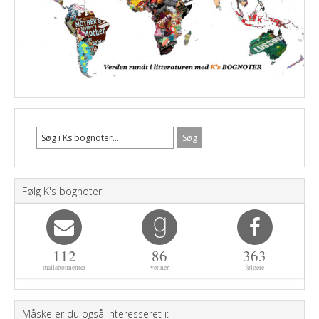
Følg K's bognoter
112
86
363
mailabonnenter
venner
følgere
Måske er du også interesseret i: