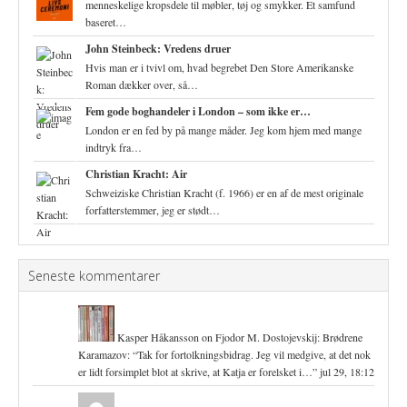
menneskelige kropsdele til møbler, tøj og smykker. Et samfund
baseret…
John Steinbeck: Vredens druer
Hvis man er i tvivl om, hvad begrebet Den Store Amerikanske
Roman dækker over, så…
Fem gode boghandeler i London – som ikke er…
London er en fed by på mange måder. Jeg kom hjem med mange
indtryk fra…
Christian Kracht: Air
Schweiziske Christian Kracht (f. 1966) er en af de mest originale
forfatterstemmer, jeg er stødt…
Seneste kommentarer
Kasper Håkansson
on
Fjodor M. Dostojevskij: Brødrene
Karamazov
: “
Tak for fortolkningsbidrag. Jeg vil medgive, at det nok
er lidt forsimplet blot at skrive, at Katja er forelsket i…
”
jul 29, 18:12