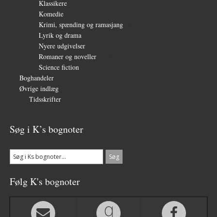
Klassikere
(254)
Komedie
(16)
Krimi, spænding og ramasjang
(66)
Lyrik og drama
(64)
Nyere udgivelser
(319)
Romaner og noveller
(1.081)
Science fiction
(56)
Boghandeler
(34)
Øvrige indlæg
(36)
Tidsskrifter
(3)
Søg i K’s bognoter
Følg K's bognoter