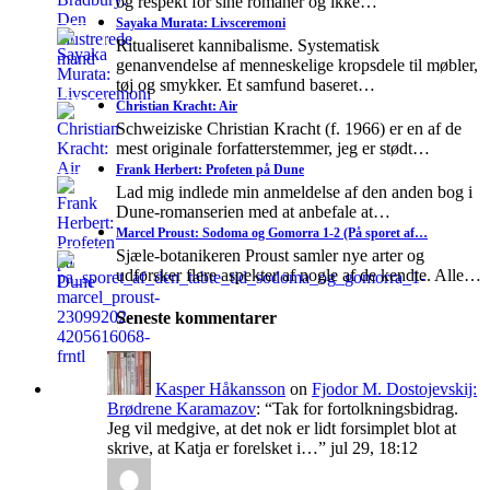
og respekt for sine romaner og ikke…
Sayaka Murata: Livsceremoni
Ritualiseret kannibalisme. Systematisk
genanvendelse af menneskelige kropsdele til møbler,
tøj og smykker. Et samfund baseret…
Christian Kracht: Air
Schweiziske Christian Kracht (f. 1966) er en af de
mest originale forfatterstemmer, jeg er stødt…
Frank Herbert: Profeten på Dune
Lad mig indlede min anmeldelse af den anden bog i
Dune-romanserien med at anbefale at…
Marcel Proust: Sodoma og Gomorra 1-2 (På sporet af…
Sjæle-botanikeren Proust samler nye arter og
udforsker flere aspekter af nogle af de kendte. Alle…
Seneste kommentarer
Kasper Håkansson
on
Fjodor M. Dostojevskij:
Brødrene Karamazov
: “
Tak for fortolkningsbidrag.
Jeg vil medgive, at det nok er lidt forsimplet blot at
skrive, at Katja er forelsket i…
”
jul 29, 18:12