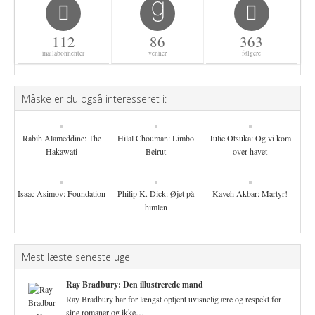
112
86
363
mailabonnenter
venner
følgere
Måske er du også interesseret i:
Rabih Alameddine: The
Hilal Chouman: Limbo
Julie Otsuka: Og vi kom
Hakawati
Beirut
over havet
Isaac Asimov: Foundation
Philip K. Dick: Øjet på
Kaveh Akbar: Martyr!
himlen
Mest læste seneste uge
Ray Bradbury: Den illustrerede mand
Ray Bradbury har for længst optjent uvisnelig ære og respekt for
sine romaner og ikke…