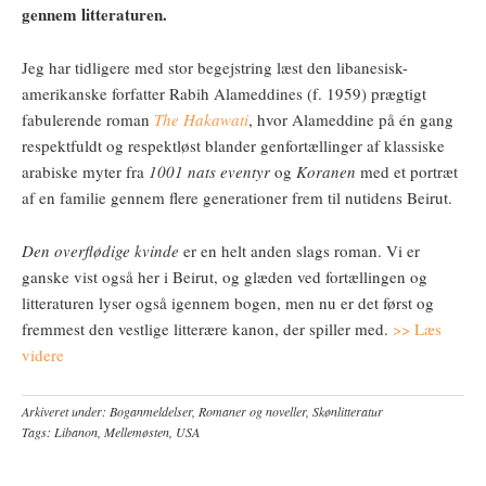
gennem litteraturen.
Jeg har tidligere med stor begejstring læst den libanesisk-
amerikanske forfatter Rabih Alameddines (f. 1959) prægtigt
fabulerende roman
The Hakawati
, hvor Alameddine på én gang
respektfuldt og respektløst blander genfortællinger af klassiske
arabiske myter fra
1001 nats eventyr
og
Koranen
med et portræt
af en familie gennem flere generationer frem til nutidens Beirut.
Den overflødige kvinde
er en helt anden slags roman. Vi er
ganske vist også her i Beirut, og glæden ved fortællingen og
litteraturen lyser også igennem bogen, men nu er det først og
fremmest den vestlige litterære kanon, der spiller med.
>> Læs
videre
Arkiveret under:
Boganmeldelser
,
Romaner og noveller
,
Skønlitteratur
Tags:
Libanon
,
Mellemøsten
,
USA