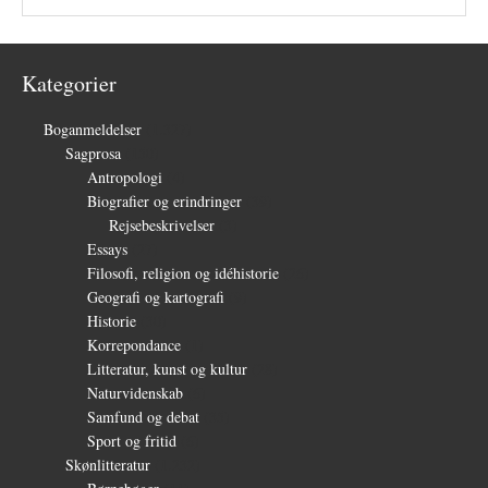
Kategorier
Boganmeldelser
(1.327)
Sagprosa
(150)
Antropologi
(4)
Biografier og erindringer
(39)
Rejsebeskrivelser
(3)
Essays
(27)
Filosofi, religion og idéhistorie
(26)
Geografi og kartografi
(9)
Historie
(30)
Korrepondance
(1)
Litteratur, kunst og kultur
(28)
Naturvidenskab
(6)
Samfund og debat
(35)
Sport og fritid
(6)
Skønlitteratur
(1.232)