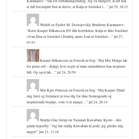
Karamazov
: “
Tak for fortolkningsbidrag. Jeg vil medgive, at det nok
er lidt forsimplet blot at skrive, at Katja er forelsket i…
”
jul 29, 18:12
Wedell
on
Fjodor M. Dostojevskij: Brødrene Karamazov
:
“
Kære Kasper Håkansson EN lille korrektion: Katja er ikke forelsket
i Ivan.Hun er forelsket i Dmitrij, mens Ivan er forelsket…
”
jul 27,
07:53
Kasper Håkansson
on
Foreslå en bog
: “
Hej Mie Mange tak
for pæne ord – dejligt, hvis nogle af mine anmeldelser kan inspirere
lidt. Og også tak…
”
jul 24, 20:50
Mie Kjær Petersen
on
Foreslå en bog
: “
Hej Kasper Tillad
mig først og fremmest at rose dig for dine fremragende og
inspirerende bogtips, som vi er mange…
”
jul 24, 20:14
Martin Glaz Serup
on
Yasunari Kawabata: Kyoto – den
gamle kejserby
: “
Jeg har stadig Kawabata til gode; jeg glæder mig
meget!
”
jun 21, 11:18