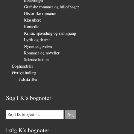
Børnebøger
(11)
Grafiske romaner og billedbøger
(15)
Historiske romaner
(115)
Klassikere
(254)
Komedie
(16)
Krimi, spænding og ramasjang
(66)
Lyrik og drama
(64)
Nyere udgivelser
(319)
Romaner og noveller
(1.081)
Science fiction
(56)
Boghandeler
(34)
Øvrige indlæg
(36)
Tidsskrifter
(3)
Søg i K’s bognoter
Følg K's bognoter