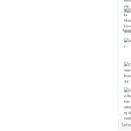
base
Sene