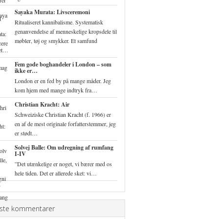
Sayaka Murata: Livsceremoni
Ritualiseret kannibalisme. Systematisk
genanvendelse af menneskelige kropsdele til
møbler, tøj og smykker. Et samfund
ret…
Fem gode boghandeler i London – som
ikke er…
London er en fed by på mange måder. Jeg
kom hjem med mange indtryk fra…
Christian Kracht: Air
Schweiziske Christian Kracht (f. 1966) er
en af de mest originale forfatterstemmer, jeg
er stødt…
Solvej Balle: Om udregning af rumfang
I-IV
”Det utænkelige er noget, vi bærer med os
hele tiden. Det er allerede sket: vi…
ste kommentarer