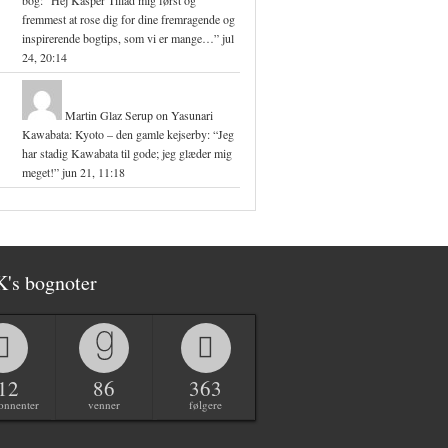
bog
: “
Hej Kasper Tillad mig først og
fremmest at rose dig for dine fremragende og
inspirerende bogtips, som vi er mange…
”
jul
24, 20:14
Martin Glaz Serup
on
Yasunari
Kawabata: Kyoto – den gamle kejserby
: “
Jeg
har stadig Kawabata til gode; jeg glæder mig
meget!
”
jun 21, 11:18
K's bognoter
12
86
363
onnenter
venner
følgere