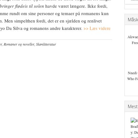
ringer flødeis til solen
havde været længere. Ikke fordi,
omme rundt om sine personer og temaer på romanens kun
Måske
un. Men simpelthen fordi, det er en sjælden og renlivet
ayo Da Silva og romanens andre karakterer.
>> Læs videre
Akwae
Fre
er
,
Romaner og noveller
,
Skønlitteratur
Nnedi 
Who Fe
Mest