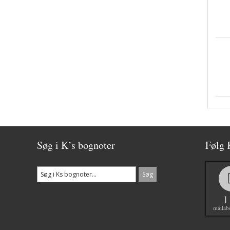
Søg i K’s bognoter
Følg 
1
mailab