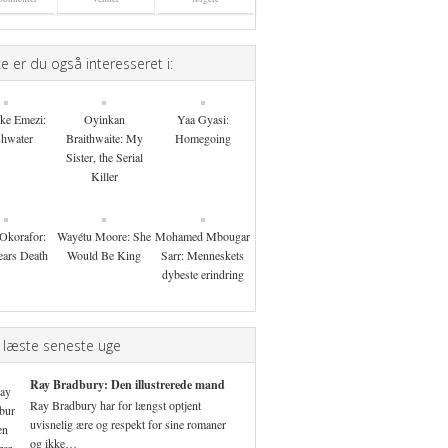
 er du også interesseret i:
ke Emezi:
Oyinkan
Yaa Gyasi:
shwater
Braithwaite: My
Homegoing
Sister, the Serial
Killer
Okorafor:
Wayétu Moore: She
Mohamed Mbougar
ars Death
Would Be King
Sarr: Menneskets
dybeste erindring
 læste seneste uge
Ray Bradbury: Den illustrerede mand
Ray Bradbury har for længst optjent
uvisnelig ære og respekt for sine romaner
og ikke…