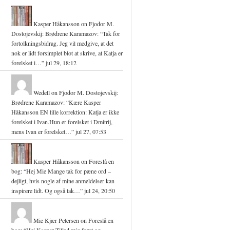
Kasper Håkansson
on
Fjodor M.
Dostojevskij: Brødrene Karamazov
: “
Tak for
fortolkningsbidrag. Jeg vil medgive, at det
nok er lidt forsimplet blot at skrive, at Katja er
forelsket i…
”
jul 29, 18:12
Wedell
on
Fjodor M. Dostojevskij:
Brødrene Karamazov
: “
Kære Kasper
Håkansson EN lille korrektion: Katja er ikke
forelsket i Ivan.Hun er forelsket i Dmitrij,
mens Ivan er forelsket…
”
jul 27, 07:53
Kasper Håkansson
on
Foreslå en
bog
: “
Hej Mie Mange tak for pæne ord –
dejligt, hvis nogle af mine anmeldelser kan
inspirere lidt. Og også tak…
”
jul 24, 20:50
Mie Kjær Petersen
on
Foreslå en