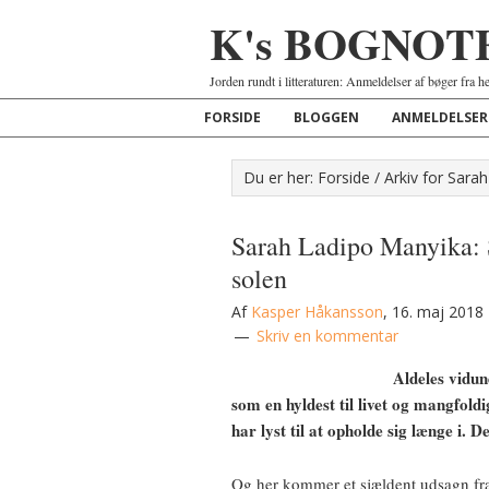
K's BOGNOT
Jorden rundt i litteraturen: Anmeldelser af bøger fra h
FORSIDE
BLOGGEN
ANMELDELSER
Du er her:
Forside
/
Arkiv for Sara
Sarah Ladipo Manyika: S
solen
Af
Kasper Håkansson
,
16. maj 2018
Skriv en kommentar
Aldeles vidun
som en hyldest til livet og mangfol
har lyst til at opholde sig længe i. De
Og her kommer et sjældent udsagn fra m