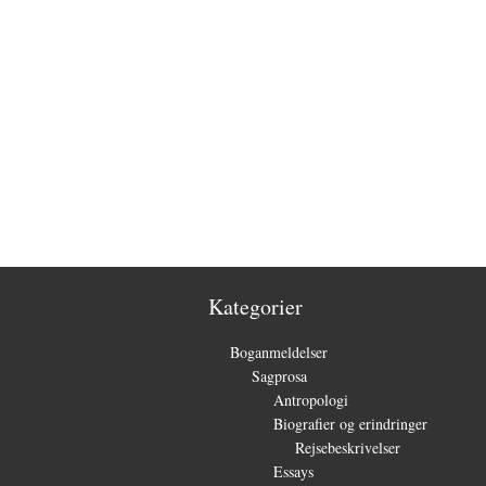
Kategorier
Boganmeldelser
(1.327)
Sagprosa
(150)
Antropologi
(4)
Biografier og erindringer
(39)
Rejsebeskrivelser
(3)
Essays
(27)