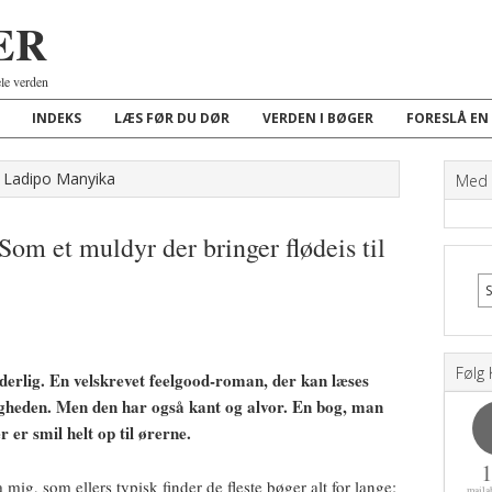
ER
ele verden
INDEKS
LÆS FØR DU DØR
VERDEN I BØGER
FORESLÅ EN
h Ladipo Manyika
Med K
om et muldyr der bringer flødeis til
Følg 
derlig. En velskrevet feelgood-roman, der kan læses
digheden. Men den har også kant og alvor. En bog, man
r er smil helt op til ørerne.
ig, som ellers typisk finder de fleste bøger alt for lange:
maila