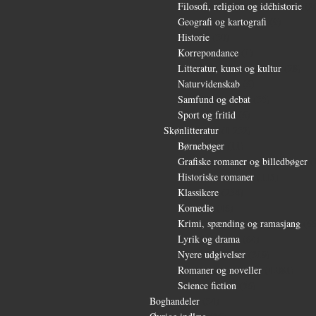
Filosofi, religion og idéhistorie
(2
Geografi og kartografi
(9)
Historie
(30)
Korrepondance
(1)
Litteratur, kunst og kultur
(28)
Naturvidenskab
(6)
Samfund og debat
(35)
Sport og fritid
(6)
Skønlitteratur
(1.232)
Børnebøger
(11)
Grafiske romaner og billedbøger
(
Historiske romaner
(115)
Klassikere
(254)
Komedie
(16)
Krimi, spænding og ramasjang
(66
Lyrik og drama
(64)
Nyere udgivelser
(319)
Romaner og noveller
(1.081)
Science fiction
(56)
Boghandeler
(34)