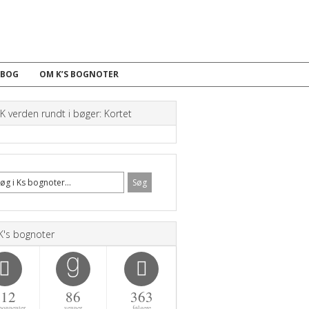
 BOG
OM K’S BOGNOTER
 verden rundt i bøger: Kortet
K's bognoter
112
86
363
bonnenter
venner
følgere