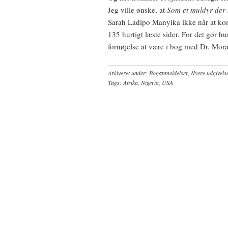
Jeg ville ønske, at
Som et muldyr der b
Sarah Ladipo Manyika ikke når at k
135 hurtigt læste sider. For det gør h
fornøjelse at være i bog med Dr. Mor
Arkiveret under:
Boganmeldelser
,
Nyere udgivels
Tags:
Afrika
,
Nigeria
,
USA